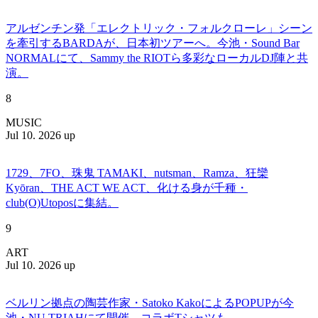
アルゼンチン発「エレクトリック・フォルクローレ」シーン
を牽引するBARDAが、日本初ツアーへ。今池・Sound Bar
NORMALにて、Sammy the RIOTら多彩なローカルDJ陣と共
演。
8
MUSIC
Jul 10. 2026 up
1729、7FO、珠鬼 TAMAKI、nutsman、Ramza、狂欒
Kyōran、THE ACT WE ACT、化ける身が千種・
club(O)Utoposに集結。
9
ART
Jul 10. 2026 up
ベルリン拠点の陶芸作家・Satoko KakoによるPOPUPが今
池・NU TRIAHにて開催。コラボTシャツも。