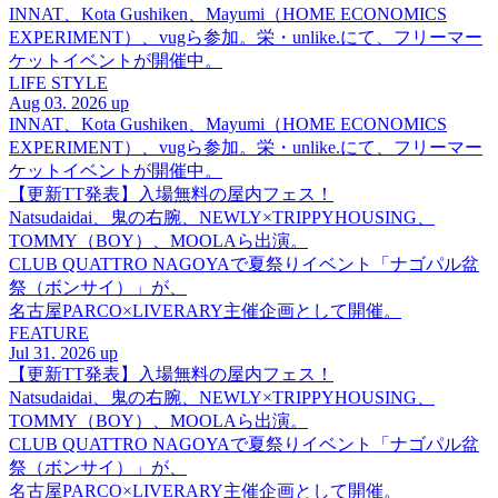
INNAT、Kota Gushiken、Mayumi（HOME ECONOMICS
EXPERIMENT）、vugら参加。栄・unlike.にて、フリーマー
ケットイベントが開催中。
LIFE STYLE
Aug 03. 2026 up
INNAT、Kota Gushiken、Mayumi（HOME ECONOMICS
EXPERIMENT）、vugら参加。栄・unlike.にて、フリーマー
ケットイベントが開催中。
【更新TT発表】入場無料の屋内フェス！
Natsudaidai、鬼の右腕、NEWLY×TRIPPYHOUSING、
TOMMY（BOY）、MOOLAら出演。
CLUB QUATTRO NAGOYAで夏祭りイベント「ナゴパル盆
祭（ボンサイ）」が、
名古屋PARCO×LIVERARY主催企画として開催。
FEATURE
Jul 31. 2026 up
【更新TT発表】入場無料の屋内フェス！
Natsudaidai、鬼の右腕、NEWLY×TRIPPYHOUSING、
TOMMY（BOY）、MOOLAら出演。
CLUB QUATTRO NAGOYAで夏祭りイベント「ナゴパル盆
祭（ボンサイ）」が、
名古屋PARCO×LIVERARY主催企画として開催。