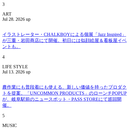
3
ART
Jul 28. 2026 up
イラストレーター・CHALKBOYによる個展「Jazz Inspired」
が三重・岩田商店にて開催。初日には似顔絵屋＆看板屋イベ
ントも。
4
LIFE STYLE
Jul 13. 2026 up
農作業にも普段着にも使える、新しい価値を持ったプロダク
トを提案。「UNCOMMON PRODUCTS」のローンチPOPUP
が、岐阜駅前のニュースポット・PASS STOREにて巡回開
催。
5
MUSIC