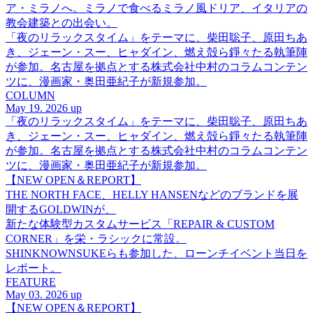
ア・ミラノへ。ミラノで食べるミラノ風ドリア、イタリアの
教会建築との出会い。
「夜のリラックスタイム」をテーマに、柴田聡子、原田ちあ
き、ジェーン・スー、ヒャダイン、燃え殻ら錚々たる執筆陣
が参加。名古屋を拠点とする株式会社中村のコラムコンテン
ツに、漫画家・奥田亜紀子が新規参加。
COLUMN
May 19. 2026 up
「夜のリラックスタイム」をテーマに、柴田聡子、原田ちあ
き、ジェーン・スー、ヒャダイン、燃え殻ら錚々たる執筆陣
が参加。名古屋を拠点とする株式会社中村のコラムコンテン
ツに、漫画家・奥田亜紀子が新規参加。
【NEW OPEN＆REPORT】
THE NORTH FACE、HELLY HANSENなどのブランドを展
開するGOLDWINが、
新たな体験型カスタムサービス「REPAIR & CUSTOM
CORNER」を栄・ラシックに常設。
SHINKNOWNSUKEらも参加した、ローンチイベント当日を
レポート。
FEATURE
May 03. 2026 up
【NEW OPEN＆REPORT】