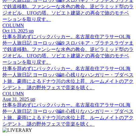
外一人旅日記 ヨーロッパ編9 スロバキア・ブラチスラヴァま
で鉄道移動。ファンシーな水色の教会、逆ピラミッド型のラ
ジオビル、UFOの塔。ソビエト建築との再会で旅のモチベ
ーションを取り戻す。
COLUMN
Oct 13. 2025 up
仕事を辞めずにバックパッカー。名古屋在住アラサーOL海
外一人旅日記 ヨーロッパ編9 スロバキア・ブラチスラヴァま
で鉄道移動。ファンシーな水色の教会、逆ピラミッド型のラ
ジオビル、UFOの塔。ソビエト建築との再会で旅のモチベ
ーションを取り戻す。
仕事を辞めずにバックパッカー。名古屋在住アラサーOL海
外一人旅日記 ヨーロッパ編8 心残りなハンガリー・ブダペス
ト旅。豪雨によるドナウ川の水位上昇、ルームメイトのアク
シデント、謎の野外フェスで音楽を聴く。
COLUMN
Aug 31. 2025 up
仕事を辞めずにバックパッカー。名古屋在住アラサーOL海
外一人旅日記 ヨーロッパ編8 心残りなハンガリー・ブダペス
ト旅。豪雨によるドナウ川の水位上昇、ルームメイトのアク
シデント、謎の野外フェスで音楽を聴く。