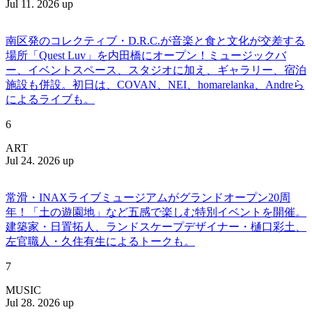
Jul 11. 2026 up
南区発のコレクティブ・D.R.C.が⾳楽と⾷と⽂化が交差する
場所「Quest Luv」を内田橋にオープン！ミュージックバ
ー、イベントスペース、スタジオに加え、ギャラリー、宿泊
施設も併設。初日は、COVAN、NEI、homarelanka、Andreら
によるライブも。
6
ART
Jul 24. 2026 up
常滑・INAXライブミュージアムがグランドオープン20周
年！「土の遊園地」など五感で楽しむ特別イベントを開催。
建築家・日置拓人、ランドスケープデザイナー・樋口彩土、
左官職人・久住有生によるトークも。
7
MUSIC
Jul 28. 2026 up