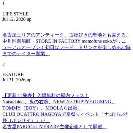
1
LIFE STYLE
Jul 12. 2026 up
名古屋エリアのアンティーク、古物好きの聖地とも言える、
中川区百船町・STORE IN FACTORY momofune sokoがリニ
ューアルオープン！初日はフード、ドリンクを楽しめる22時
までのナイター営業。
2
FEATURE
Jul 31. 2026 up
【更新TT発表】入場無料の屋内フェス！
Natsudaidai、鬼の右腕、NEWLY×TRIPPYHOUSING、
TOMMY（BOY）、MOOLAら出演。
CLUB QUATTRO NAGOYAで夏祭りイベント「ナゴパル盆
祭（ボンサイ）」が、
名古屋PARCO×LIVERARY主催企画として開催。