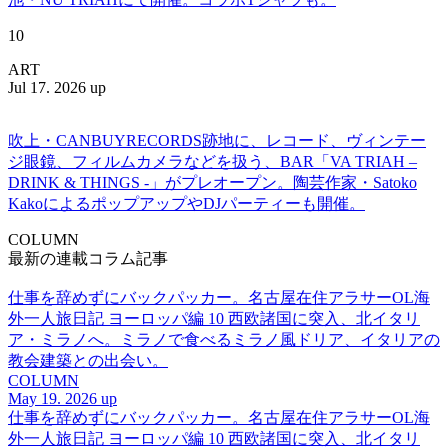
10
ART
Jul 17. 2026 up
吹上・CANBUYRECORDS跡地に、レコード、ヴィンテー
ジ眼鏡、フィルムカメラなどを扱う、BAR「VA TRIAH –
DRINK & THINGS -」がプレオープン。陶芸作家・Satoko
KakoによるポップアップやDJパーティーも開催。
COLUMN
最新の連載コラム記事
仕事を辞めずにバックパッカー。名古屋在住アラサーOL海
外一人旅日記 ヨーロッパ編 10 西欧諸国に突入、北イタリ
ア・ミラノへ。ミラノで食べるミラノ風ドリア、イタリアの
教会建築との出会い。
COLUMN
May 19. 2026 up
仕事を辞めずにバックパッカー。名古屋在住アラサーOL海
外一人旅日記 ヨーロッパ編 10 西欧諸国に突入、北イタリ