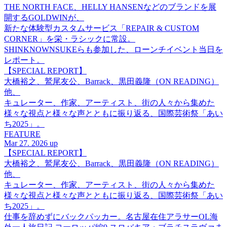
THE NORTH FACE、HELLY HANSENなどのブランドを展
開するGOLDWINが、
新たな体験型カスタムサービス「REPAIR & CUSTOM
CORNER」を栄・ラシックに常設。
SHINKNOWNSUKEらも参加した、ローンチイベント当日を
レポート。
【SPECIAL REPORT】
大橋裕之、鷲尾友公、Barrack、黒田義隆（ON READING）
他、
キュレーター、作家、アーティスト、街の人々から集めた
様々な視点と様々な声とともに振り返る、国際芸術祭「あい
ち2025」。
FEATURE
Mar 27. 2026 up
【SPECIAL REPORT】
大橋裕之、鷲尾友公、Barrack、黒田義隆（ON READING）
他、
キュレーター、作家、アーティスト、街の人々から集めた
様々な視点と様々な声とともに振り返る、国際芸術祭「あい
ち2025」。
仕事を辞めずにバックパッカー。名古屋在住アラサーOL海