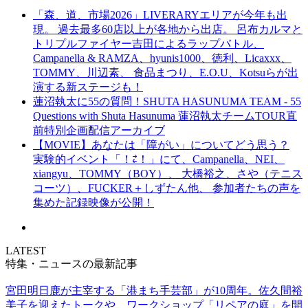
「森、道、市場2026」LIVERARYエリアが今年も出
現。 過去最多60店以上が各地から出店。 呂布カルマと
トリプルファイヤー吉田によるラップバトル、
Campanella & RAMZA、hyunis1000、徳利、Licaxxx、
TOMMY、川辺素、 食品まつり、E.O.U、Kotsuらが出
演する新ステージも！
蓮沼執太に55の質問！SHUTA HASUNUMA TEAM - 55
Questions with Shuta Hasunuma 蓮沼執太チームTOUR直
前特別企画配信アーカイブ
【MOVIE】あなたは「障がい」についてどう思う？
実験的イベント「！⇄！」にて、Campanella、NEI、
xiangyu、TOMMY（BOY）、 大橋裕之、さや（テニス
コーツ）、FUCKER＋しずたん他、 参加者たちの声を
集めた記録映像が公開！
LATEST
特集・ニュースの最新記事
宮田明日鹿が主宰する「港まち手芸部」が10周年。佐久間裕
美子を迎えたトークや、ワークショップ「リペアの庭」を開