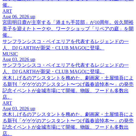
催。
ART
Aug 06. 2026 up
宮田明日鹿が主宰する「港まち手芸部」が10周年。佐久間裕
美子を迎えたトークや、ワークショップ「リペアの庭」を開
催。
サンフランシスコ・ベイエリアを代表するレジェンドの一
人、DJ GARTHが新栄・CLUB MAGOに登場。
MUSIC
Aug 03. 2026 up
サンフランシスコ・ベイエリアを代表するレジェンドの一
人、DJ GARTHが新栄・CLUB MAGOに登場。
水木しげるのアシスタントを務めた、劇画家・土屋慎吾によ
る新刊「ゲゲゲのアシスタント〜つげ義春追悼本〜」の発売
記念イベントが金城市場にて開催。物販、フードも多数出
店。
ART
Aug 03. 2026 up
水木しげるのアシスタントを務めた、劇画家・土屋慎吾によ
る新刊「ゲゲゲのアシスタント〜つげ義春追悼本〜」の発売
記念イベントが金城市場にて開催。物販、フードも多数出
店。