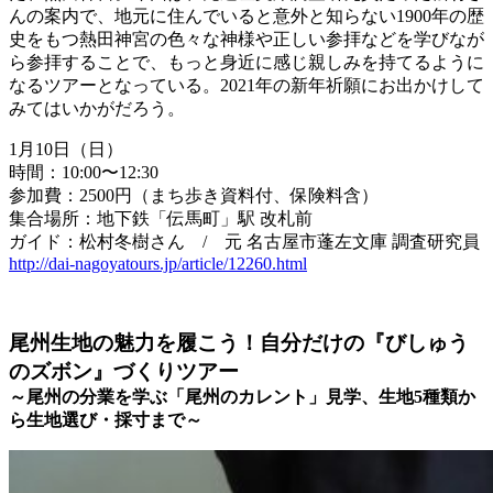
んの案内で、地元に住んでいると意外と知らない1900年の歴
史をもつ熱田神宮の色々な神様や正しい参拝などを学びなが
ら参拝することで、もっと身近に感じ親しみを持てるように
なるツアーとなっている。2021年の新年祈願にお出かけして
みてはいかがだろう。
1月10日（日）
時間：10:00〜12:30
参加費：2500円（まち歩き資料付、保険料含）
集合場所：地下鉄「伝馬町」駅 改札前
ガイド：松村冬樹さん
/
元 名古屋市蓬左文庫 調査研究員
http://dai-nagoyatours.jp/article/12260.html
尾州生地の魅力を履こう！自分だけの『びしゅう
のズボン』づくりツアー
～尾州の分業を学ぶ「尾州のカレント」見学、生地
5
種類か
ら生地選び・採寸まで～