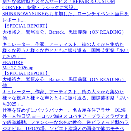
新たな体験型カスタムサービス「REPAIR & CUSTOM
CORNER」を栄・ラシックに常設。
SHINKNOWNSUKEらも参加した、ローンチイベント当日を
レポート。
【SPECIAL REPORT】
大橋裕之、鷲尾友公、Barrack、黒田義隆（ON READING）
他、
キュレーター、作家、アーティスト、街の人々から集めた
様々な視点と様々な声とともに振り返る、国際芸術祭「あい
ち2025」。
FEATURE
Mar 27. 2026 up
【SPECIAL REPORT】
大橋裕之、鷲尾友公、Barrack、黒田義隆（ON READING）
他、
キュレーター、作家、アーティスト、街の人々から集めた
様々な視点と様々な声とともに振り返る、国際芸術祭「あい
ち2025」。
仕事を辞めずにバックパッカー。名古屋在住アラサーOL海
外一人旅日記 ヨーロッパ編9 スロバキア・ブラチスラヴァま
で鉄道移動。ファンシーな水色の教会、逆ピラミッド型のラ
ジオビル、UFOの塔。ソビエト建築との再会で旅のモチベ