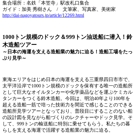
集合場所：名鉄「本笠寺」駅改札口集合
ガイド：加美 秀樹さん
/
文筆家、写真家、美術家
http://dai-nagoyatours.jp/article/12269.html
1000トン規模のドック＆999トン油送船に潜入！鈴
木造船ツアー
～日本の海運を支える造船業の魅力に迫る！造船工場をたっ
ぷり見学～
東海エリアをはじめ日本の海運を支える三重県四日市市で、
太平洋沿岸で
1000
トン規模のドックを保有する唯一の造船所
として巨大なオイルタンカーや化学薬品などを運ぶケミカル
タンカーをつくる鈴木造船。今回は、明治
40
年より
100
年を
超える造船一筋で培った技術力を間近で感じることのできる
造船所見学ツアーとなっており、普段目にすることのない船
の設計図を見ながら船づくりのレクチャーやドック見学。そ
して、
999
トンの輸送船に特別に乗せてもらう。私たちの暮
らしを支える海運で活躍する造船業の魅力に迫る。