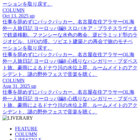
ーションを取り戻す。
COLUMN
Oct 13. 2025 up
仕事を辞めずにバックパッカー。名古屋在住アラサーOL海
外一人旅日記 ヨーロッパ編9 スロバキア・ブラチスラヴァま
で鉄道移動。ファンシーな水色の教会、逆ピラミッド型のラ
ジオビル、UFOの塔。ソビエト建築との再会で旅のモチベ
ーションを取り戻す。
仕事を辞めずにバックパッカー。名古屋在住アラサーOL海
外一人旅日記 ヨーロッパ編8 心残りなハンガリー・ブダペス
ト旅。豪雨によるドナウ川の水位上昇、ルームメイトのアク
シデント、謎の野外フェスで音楽を聴く。
COLUMN
Aug 31. 2025 up
仕事を辞めずにバックパッカー。名古屋在住アラサーOL海
外一人旅日記 ヨーロッパ編8 心残りなハンガリー・ブダペス
ト旅。豪雨によるドナウ川の水位上昇、ルームメイトのアク
シデント、謎の野外フェスで音楽を聴く。
FEATURE
COLUMN
LIFESTYLE