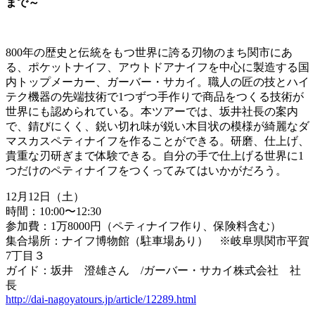
まで～
800年の歴史と伝統をもつ世界に誇る刃物のまち関市にあ
る、ポケットナイフ、アウトドアナイフを中心に製造する国
内トップメーカー、ガーバー・サカイ。職人の匠の技とハイ
テク機器の先端技術で1つずつ手作りで商品をつくる技術が
世界にも認められている。本ツアーでは、坂井社長の案内
で、錆びにくく、鋭い切れ味が鋭い木目状の模様が綺麗なダ
マスカスペティナイフを作ることができる。研磨、仕上げ、
貴重な刃研ぎまで体験できる。自分の手で仕上げる世界に1
つだけのペティナイフをつくってみてはいかがだろう。
12月12日（土）
時間：10:00〜12:30
参加費：1万8000円（ペティナイフ作り、保険料含む）
集合場所：ナイフ博物館（駐車場あり） ※岐阜県関市平賀
7丁目３
ガイド：坂井 澄雄さん /ガーバー・サカイ株式会社 社
長
http://dai-nagoyatours.jp/article/12289.html