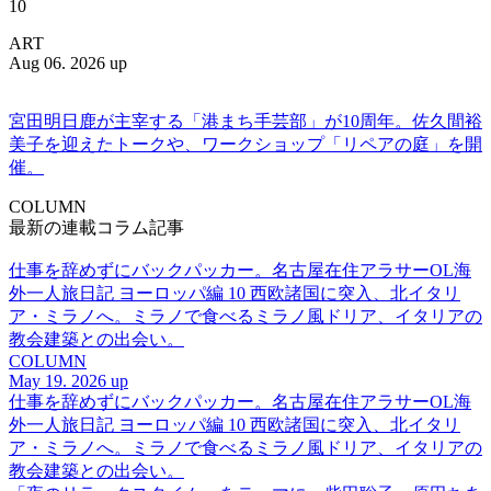
10
ART
Aug 06. 2026 up
宮田明日鹿が主宰する「港まち手芸部」が10周年。佐久間裕
美子を迎えたトークや、ワークショップ「リペアの庭」を開
催。
COLUMN
最新の連載コラム記事
仕事を辞めずにバックパッカー。名古屋在住アラサーOL海
外一人旅日記 ヨーロッパ編 10 西欧諸国に突入、北イタリ
ア・ミラノへ。ミラノで食べるミラノ風ドリア、イタリアの
教会建築との出会い。
COLUMN
May 19. 2026 up
仕事を辞めずにバックパッカー。名古屋在住アラサーOL海
外一人旅日記 ヨーロッパ編 10 西欧諸国に突入、北イタリ
ア・ミラノへ。ミラノで食べるミラノ風ドリア、イタリアの
教会建築との出会い。