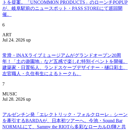
トを提案。「UNCOMMON PRODUCTS」のローンチPOPUP
が、岐阜駅前のニュースポット・PASS STOREにて巡回開
催。
6
ART
Jul 24. 2026 up
常滑・INAXライブミュージアムがグランドオープン20周
年！「土の遊園地」など五感で楽しむ特別イベントを開催。
建築家・日置拓人、ランドスケープデザイナー・樋口彩土、
左官職人・久住有生によるトークも。
7
MUSIC
Jul 28. 2026 up
アルゼンチン発「エレクトリック・フォルクローレ」シーン
を牽引するBARDAが、日本初ツアーへ。今池・Sound Bar
NORMALにて、Sammy the RIOTら多彩なローカルDJ陣と共