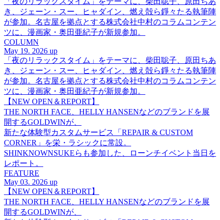
「夜のリラックスタイム」をテーマに、柴田聡子、原田ちあ
き、ジェーン・スー、ヒャダイン、燃え殻ら錚々たる執筆陣
が参加。名古屋を拠点とする株式会社中村のコラムコンテン
ツに、漫画家・奥田亜紀子が新規参加。
COLUMN
May 19. 2026 up
「夜のリラックスタイム」をテーマに、柴田聡子、原田ちあ
き、ジェーン・スー、ヒャダイン、燃え殻ら錚々たる執筆陣
が参加。名古屋を拠点とする株式会社中村のコラムコンテン
ツに、漫画家・奥田亜紀子が新規参加。
【NEW OPEN＆REPORT】
THE NORTH FACE、HELLY HANSENなどのブランドを展
開するGOLDWINが、
新たな体験型カスタムサービス「REPAIR & CUSTOM
CORNER」を栄・ラシックに常設。
SHINKNOWNSUKEらも参加した、ローンチイベント当日を
レポート。
FEATURE
May 03. 2026 up
【NEW OPEN＆REPORT】
THE NORTH FACE、HELLY HANSENなどのブランドを展
開するGOLDWINが、