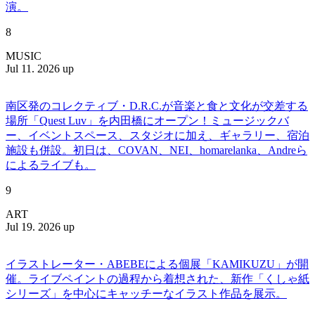
演。
8
MUSIC
Jul 11. 2026 up
南区発のコレクティブ・D.R.C.が⾳楽と⾷と⽂化が交差する
場所「Quest Luv」を内田橋にオープン！ミュージックバ
ー、イベントスペース、スタジオに加え、ギャラリー、宿泊
施設も併設。初日は、COVAN、NEI、homarelanka、Andreら
によるライブも。
9
ART
Jul 19. 2026 up
イラストレーター・ABEBEによる個展「KAMIKUZU」が開
催。ライブペイントの過程から着想された、新作「くしゃ紙
シリーズ」を中心にキャッチーなイラスト作品を展示。