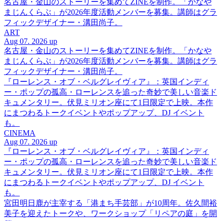
名古屋・金山のストーリーを集めてZINEを制作。「かなや
まじんくらぶ」が2026年度活動メンバーを募集。講師はグラ
フィックデザイナー・溝田尚子。
ART
Aug 07. 2026 up
名古屋・金山のストーリーを集めてZINEを制作。「かなや
まじんくらぶ」が2026年度活動メンバーを募集。講師はグラ
フィックデザイナー・溝田尚子。
『ローレンス・オブ・ベルグレイヴィア』：英国インディ
ー・ポップの孤高・ローレンスを追った奇妙で美しい音楽ド
キュメンタリー。伏見ミリオン座にて1日限定で上映。本作
にまつわるトークイベントやポップアップ、DJ イベント
も。
CINEMA
Aug 07. 2026 up
『ローレンス・オブ・ベルグレイヴィア』：英国インディ
ー・ポップの孤高・ローレンスを追った奇妙で美しい音楽ド
キュメンタリー。伏見ミリオン座にて1日限定で上映。本作
にまつわるトークイベントやポップアップ、DJ イベント
も。
宮田明日鹿が主宰する「港まち手芸部」が10周年。佐久間裕
美子を迎えたトークや、ワークショップ「リペアの庭」を開