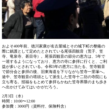
およそ
400
年前、徳川家康が名古屋城とその城下町の整備の
際に鎮護として定めたとされている尾張四観音（荒子、笠
寺、竜泉寺、甚目寺）。尾張四観音の節分の恵方は、
5
年で
一巡するようになっており、恵方の寺に参拝に行くと、ご利
益が多いとされている。令和
3
年の恵方に当たる、笠寺観音
で節分会と参拝の後、旧東海道を下りながら笠寺一里塚へ。
途中、笠寺観音の塔頭として派生した笠寺十二坊の寺院にも
立ち寄る。招福をもとめて参拝もかねた笠寺界隈のまち歩き
へ出かけてみてはいかがだろう。
2月3日（水）
時間：10:00〜12:00
参加費：3000円（資料付、保険料含）