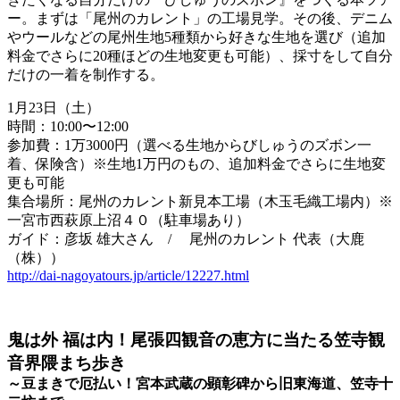
ー。まずは「尾州のカレント」の工場見学。その後、デニム
やウールなどの尾州生地5種類から好きな生地を選び（追加
料金でさらに20種ほどの生地変更も可能）、採寸をして自分
だけの一着を制作する。
1月23日（土）
時間：10:00〜12:00
参加費：1万3000円（選べる生地からびしゅうのズボン一
着、保険含）※生地1万円のもの、追加料金でさらに生地変
更も可能
集合場所：尾州のカレント新見本工場（木玉毛織工場内）※
一宮市西萩原上沼４０（駐車場あり）
ガイド：彦坂 雄大さん
/
尾州のカレント 代表（大鹿
（株））
http://dai-nagoyatours.jp/article/12227.html
鬼は外 福は内！尾張四観音の恵方に当たる笠寺観
音界隈まち歩き
～豆まきで厄払い！宮本武蔵の顕彰碑から旧東海道、笠寺十