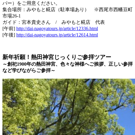
パー）をご用意ください。
集合場所：みやもと糀店（駐車場あり） ※西尾市西幡豆町
市場26-1
ガイド：宮本貴史さん
/
みやもと糀店 代表
[午前]
http://dai-nagoyatours.jp/article/12336.html
[午後]
http://dai-nagoyatours.jp/article/12614.html
新年祈願！熱田神宮じっくりご参拝ツアー
～創祀
1900
年の熱田神宮、色々な神様へご挨拶、正しい参拝
など学びながらご参拝～