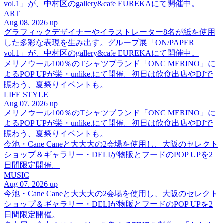
vol.1」が、中村区のgallery&cafe EUREKAにて開催中。
ART
Aug 08. 2026 up
グラフィックデザイナーやイラストレーター8名が紙を使用
した多彩な表現を生み出す。グループ展「ON/PAPER
vol.1」が、中村区のgallery&cafe EUREKAにて開催中。
メリノウール100％のTシャツブランド「ONC MERINO」に
よるPOP UPが栄・unlike.にて開催。初日は飲食出店やDJで
賑わう、夏祭りイベントも。
LIFE STYLE
Aug 07. 2026 up
メリノウール100％のTシャツブランド「ONC MERINO」に
よるPOP UPが栄・unlike.にて開催。初日は飲食出店やDJで
賑わう、夏祭りイベントも。
今池・Cane Caneと大大大の2会場を使用し、大阪のセレクト
ショップ＆ギャラリー・DELIが物販とフードのPOP UPを2
日間限定開催。
MUSIC
Aug 07. 2026 up
今池・Cane Caneと大大大の2会場を使用し、大阪のセレクト
ショップ＆ギャラリー・DELIが物販とフードのPOP UPを2
日間限定開催。