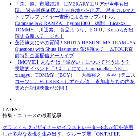
「森、道、市場2026」LIVERARYエリアが今年も出
現。 過去最多60店以上が各地から出店。 呂布カルマと
トリプルファイヤー吉田によるラップバトル、
Campanella & RAMZA、hyunis1000、徳利、Licaxxx、
TOMMY、川辺素、 食品まつり、E.O.U、Kotsuらが出
演する新ステージも！
蓮沼執太に55の質問！SHUTA HASUNUMA TEAM - 55
Questions with Shuta Hasunuma 蓮沼執太チームTOUR直
前特別企画配信アーカイブ
【MOVIE】あなたは「障がい」についてどう思う？
実験的イベント「！⇄！」にて、Campanella、NEI、
xiangyu、TOMMY（BOY）、 大橋裕之、さや（テニス
コーツ）、FUCKER＋しずたん他、 参加者たちの声を
集めた記録映像が公開！
LATEST
特集・ニュースの最新記事
グラフィックデザイナーやイラストレーター8名が紙を使用
した多彩な表現を生み出す。グループ展「ON/PAPER