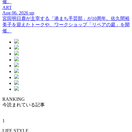
催。
ART
Aug 06. 2026 up
宮田明日鹿が主宰する「港まち手芸部」が10周年。佐久間裕
美子を迎えたトークや、ワークショップ「リペアの庭」を開
催。
RANKING
今読まれている記事
1
LIFE STYLE