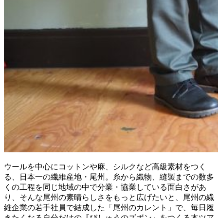
ウールを中心にコットンや麻、シルクなど高級素材をつく
る、日本一の繊維産地・尾州。糸から織物、縫製までの数多
くの工程を同じ地域の中で分業・協業している面白さがあ
り、そんな尾州の素晴らしさをもっと広げたいと、尾州の繊
維企業の若手社員で結成した「尾州のカレント」で、毎日履
きたくなる自分だけの『びしゅうのズボン』をつくる本ツア