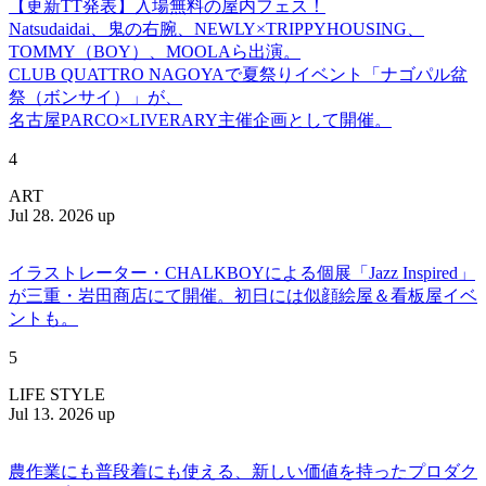
【更新TT発表】入場無料の屋内フェス！
Natsudaidai、鬼の右腕、NEWLY×TRIPPYHOUSING、
TOMMY（BOY）、MOOLAら出演。
CLUB QUATTRO NAGOYAで夏祭りイベント「ナゴパル盆
祭（ボンサイ）」が、
名古屋PARCO×LIVERARY主催企画として開催。
4
ART
Jul 28. 2026 up
イラストレーター・CHALKBOYによる個展「Jazz Inspired」
が三重・岩田商店にて開催。初日には似顔絵屋＆看板屋イベ
ントも。
5
LIFE STYLE
Jul 13. 2026 up
農作業にも普段着にも使える、新しい価値を持ったプロダク