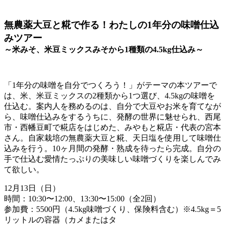
無農薬大豆と糀で作る！わたしの1年分の味噌仕込
みツアー
～米みそ、米豆ミックスみそから
1
種類の
4.5kg
仕込み～
「1年分の味噌を自分でつくろう！」がテーマの本ツアーで
は、米、米豆ミックスの2種類から1つ選び、4.5kgの味噌を
仕込む。案内人を務めるのは、自分で大豆やお米を育てなが
ら、味噌仕込みをするうちに、発酵の世界に魅せられ、西尾
市・西幡豆町で糀店をはじめた、みやもと糀店・代表の宮本
さん。自家栽培の無農薬大豆と糀、天日塩を使用して味噌仕
込みを行う。10ヶ月間の発酵・熟成を待ったら完成。自分の
手で仕込む愛情たっぷりの美味しい味噌づくりを楽しんでみ
て欲しい。
12月13日（日）
時間：10:30〜12:00、13:30〜15:00（全2回）
参加費：5500円（4.5kg味噌づくり、保険料含む）※4.5kg＝5
リットルの容器（カメまたはタ