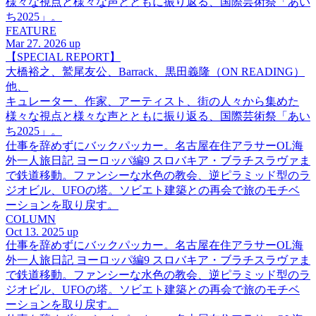
様々な視点と様々な声とともに振り返る、国際芸術祭「あい
ち2025」。
FEATURE
Mar 27. 2026 up
【SPECIAL REPORT】
大橋裕之、鷲尾友公、Barrack、黒田義隆（ON READING）
他、
キュレーター、作家、アーティスト、街の人々から集めた
様々な視点と様々な声とともに振り返る、国際芸術祭「あい
ち2025」。
仕事を辞めずにバックパッカー。名古屋在住アラサーOL海
外一人旅日記 ヨーロッパ編9 スロバキア・ブラチスラヴァま
で鉄道移動。ファンシーな水色の教会、逆ピラミッド型のラ
ジオビル、UFOの塔。ソビエト建築との再会で旅のモチベ
ーションを取り戻す。
COLUMN
Oct 13. 2025 up
仕事を辞めずにバックパッカー。名古屋在住アラサーOL海
外一人旅日記 ヨーロッパ編9 スロバキア・ブラチスラヴァま
で鉄道移動。ファンシーな水色の教会、逆ピラミッド型のラ
ジオビル、UFOの塔。ソビエト建築との再会で旅のモチベ
ーションを取り戻す。