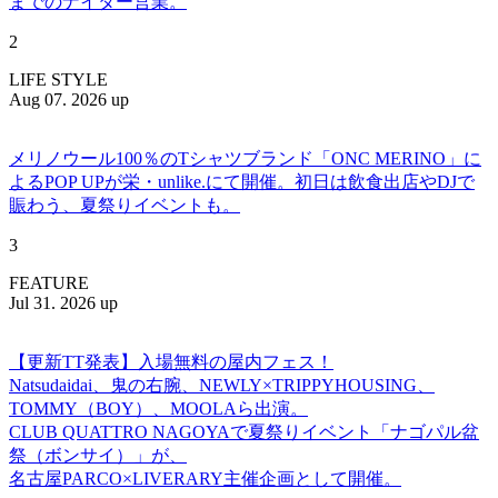
までのナイター営業。
2
LIFE STYLE
Aug 07. 2026 up
メリノウール100％のTシャツブランド「ONC MERINO」に
よるPOP UPが栄・unlike.にて開催。初日は飲食出店やDJで
賑わう、夏祭りイベントも。
3
FEATURE
Jul 31. 2026 up
【更新TT発表】入場無料の屋内フェス！
Natsudaidai、鬼の右腕、NEWLY×TRIPPYHOUSING、
TOMMY（BOY）、MOOLAら出演。
CLUB QUATTRO NAGOYAで夏祭りイベント「ナゴパル盆
祭（ボンサイ）」が、
名古屋PARCO×LIVERARY主催企画として開催。