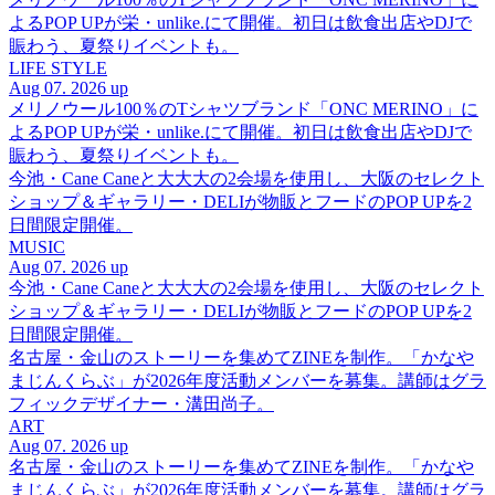
よるPOP UPが栄・unlike.にて開催。初日は飲食出店やDJで
賑わう、夏祭りイベントも。
LIFE STYLE
Aug 07. 2026 up
メリノウール100％のTシャツブランド「ONC MERINO」に
よるPOP UPが栄・unlike.にて開催。初日は飲食出店やDJで
賑わう、夏祭りイベントも。
今池・Cane Caneと大大大の2会場を使用し、大阪のセレクト
ショップ＆ギャラリー・DELIが物販とフードのPOP UPを2
日間限定開催。
MUSIC
Aug 07. 2026 up
今池・Cane Caneと大大大の2会場を使用し、大阪のセレクト
ショップ＆ギャラリー・DELIが物販とフードのPOP UPを2
日間限定開催。
名古屋・金山のストーリーを集めてZINEを制作。「かなや
まじんくらぶ」が2026年度活動メンバーを募集。講師はグラ
フィックデザイナー・溝田尚子。
ART
Aug 07. 2026 up
名古屋・金山のストーリーを集めてZINEを制作。「かなや
まじんくらぶ」が2026年度活動メンバーを募集。講師はグラ