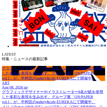
LATEST
特集・ニュースの最新記事
グラフィックデザイナーやイラストレーター8名が紙を使用
した多彩な表現を生み出す。グループ展「ON/PAPER
vol.1」が、中村区のgallery&cafe EUREKAにて開催中。
ART
Aug 08. 2026 up
グラフィックデザイナーやイラストレーター8名が紙を使用
した多彩な表現を生み出す。グループ展「ON/PAPER
vol.1」が、中村区のgallery&cafe EUREKAにて開催中。
メリノウール100％のTシャツブランド「ONC MERINO」に