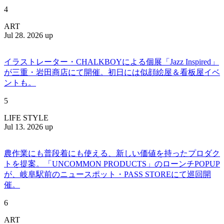
4
ART
Jul 28. 2026 up
イラストレーター・CHALKBOYによる個展「Jazz Inspired」
が三重・岩田商店にて開催。初日には似顔絵屋＆看板屋イベ
ントも。
5
LIFE STYLE
Jul 13. 2026 up
農作業にも普段着にも使える、新しい価値を持ったプロダク
トを提案。「UNCOMMON PRODUCTS」のローンチPOPUP
が、岐阜駅前のニュースポット・PASS STOREにて巡回開
催。
6
ART