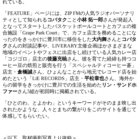
れている。
「FEATURE」ページには、ZIP FMの人気ラジオパーソナリ
ティとして知られる
コバタク
こと
小林 拓一郎
さんが発起人
となってスタートしたバスケットボールコートとカフェの複
合施設「Grape Park Court」で、カフェ店主を務めることにな
ったのをきっかけに豊川市に移住をした
大内舞
さんと
コバタ
ク
さんの対談記事や、LIVERARY主催企画ほかさまざまな
地域のイベントやフェスに出店をし続けている人気カレー店
「コジゴロ」店主の
後藤充暁
さん、彼を育てた経緯も持つコ
ーヒー豆の焙煎と販売を行う「スペシャルティコーヒー蒼」
店主・
倉橋誠
さん、ひょんなことから地元でレコード店を始
めたという「LiE RECORDS」店主・
平松章也
さん、海外か
らの留学をきっかけに豊川での生活を始めた
リン・サンドホ
ファー
さん5組が初回時に掲載されている。
「ひとのわ、とよかわ」というキーワードがそのまま映し出
されたかような、人々とまちの繋がりをこのサイトを通じて
体感してもらいたい。
＜以下、取材撮影写真より抜粋＞