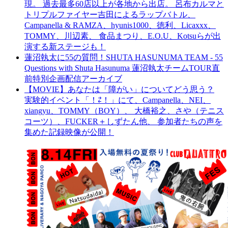
現。 過去最多60店以上が各地から出店。 呂布カルマと
トリプルファイヤー吉田によるラップバトル、
Campanella & RAMZA、hyunis1000、徳利、Licaxxx、
TOMMY、川辺素、 食品まつり、E.O.U、Kotsuらが出
演する新ステージも！
蓮沼執太に55の質問！SHUTA HASUNUMA TEAM - 55
Questions with Shuta Hasunuma 蓮沼執太チームTOUR直
前特別企画配信アーカイブ
【MOVIE】あなたは「障がい」についてどう思う？
実験的イベント「！⇄！」にて、Campanella、NEI、
xiangyu、TOMMY（BOY）、 大橋裕之、さや（テニス
コーツ）、FUCKER＋しずたん他、 参加者たちの声を
集めた記録映像が公開！