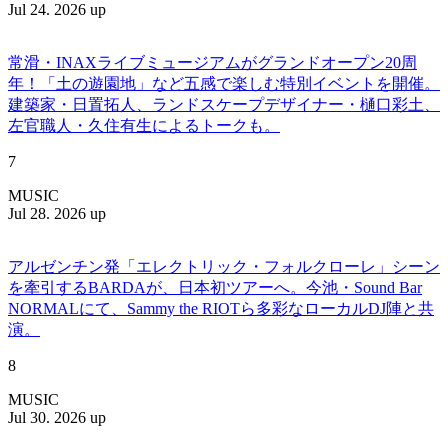
Jul 24. 2026 up
常滑・INAXライブミュージアムがグランドオープン20周
年！「土の遊園地」など五感で楽しむ特別イベントを開催。
建築家・日置拓人、ランドスケープデザイナー・樋口彩土、
左官職人・久住有生によるトークも。
7
MUSIC
Jul 28. 2026 up
アルゼンチン発「エレクトリック・フォルクローレ」シーン
を牽引するBARDAが、日本初ツアーへ。今池・Sound Bar
NORMALにて、Sammy the RIOTら多彩なローカルDJ陣と共
演。
8
MUSIC
Jul 30. 2026 up