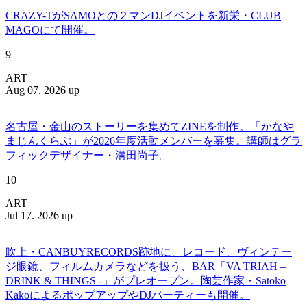
CRAZY-TがSAMOとの２マンDJイベントを新栄・CLUB
MAGOにて開催。
9
ART
Aug 07. 2026 up
名古屋・金山のストーリーを集めてZINEを制作。「かなや
まじんくらぶ」が2026年度活動メンバーを募集。講師はグラ
フィックデザイナー・溝田尚子。
10
ART
Jul 17. 2026 up
吹上・CANBUYRECORDS跡地に、レコード、ヴィンテー
ジ眼鏡、フィルムカメラなどを扱う、BAR「VA TRIAH –
DRINK & THINGS -」がプレオープン。陶芸作家・Satoko
KakoによるポップアップやDJパーティーも開催。