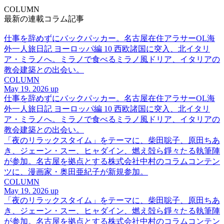
COLUMN
最新の連載コラム記事
仕事を辞めずにバックパッカー。名古屋在住アラサーOL海
外一人旅日記 ヨーロッパ編 10 西欧諸国に突入、北イタリ
ア・ミラノへ。ミラノで食べるミラノ風ドリア、イタリアの
教会建築との出会い。
COLUMN
May 19. 2026 up
仕事を辞めずにバックパッカー。名古屋在住アラサーOL海
外一人旅日記 ヨーロッパ編 10 西欧諸国に突入、北イタリ
ア・ミラノへ。ミラノで食べるミラノ風ドリア、イタリアの
教会建築との出会い。
「夜のリラックスタイム」をテーマに、柴田聡子、原田ちあ
き、ジェーン・スー、ヒャダイン、燃え殻ら錚々たる執筆陣
が参加。名古屋を拠点とする株式会社中村のコラムコンテン
ツに、漫画家・奥田亜紀子が新規参加。
COLUMN
May 19. 2026 up
「夜のリラックスタイム」をテーマに、柴田聡子、原田ちあ
き、ジェーン・スー、ヒャダイン、燃え殻ら錚々たる執筆陣
が参加。名古屋を拠点とする株式会社中村のコラムコンテン