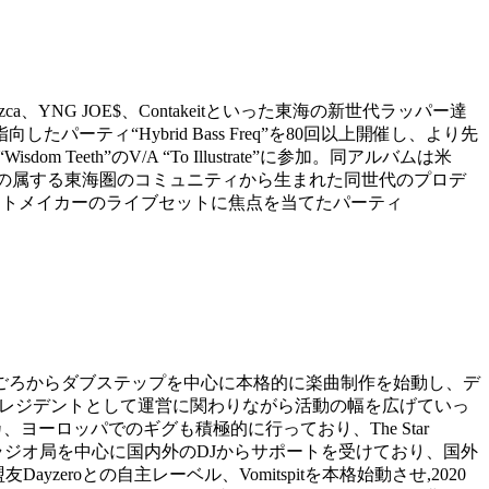
zca
、
YNG JOE$
、
Contakeit
といった東海の新世代ラッパー達
指向したパーティ
“Hybrid Bass Freq”
を
80
回以上開催し、より先
“Wisdom Teeth”
の
V/A “To Illustrate”
に参加。同アルバムは米
の属する東海圏のコミュニティから生まれた同世代のプロデ
ートメイカーのライブセットに焦点を当てたパーティ
ごろからダブステップを中心に本格的に楽曲制作を始動し、デ
レジデントとして運営に関わりながら活動の幅を広げていっ
カ、ヨーロッパでのギグも積極的に行っており、
The Star
ラジオ局を中心に国内外の
DJ
からサポートを受けており、国外
盟友
Dayzero
との自主レーベル、
Vomitspit
を本格始動させ
,2020