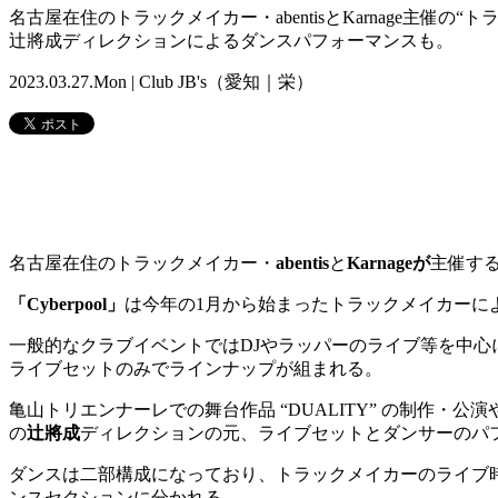
名古屋在住のトラックメイカー・abentisとKarnage主催の“
辻將成ディレクションによるダンスパフォーマンスも。
2023.03.27.Mon | Club JB's（愛知｜栄）
名古屋在住のトラックメイカー・
abentis
と
Karnageが
主催す
「
Cyberpool
」
は今年の
1
月から始まったトラックメイカーに
一般的なクラブイベントでは
DJ
やラッパーのライブ等を中心
ライブセットのみでラインナップが組まれる。
亀山トリエンナーレでの舞台作品
“DUALITY”
の制作・公演
の
辻將成
ディレクションの元、ライブセットとダンサーのパ
ダンスは二部構成になっており、トラックメイカーのライブ
ンスセクションに分かれる。