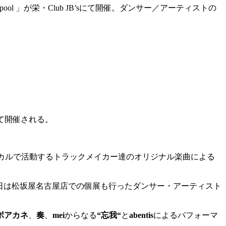
ool 」が栄・Club JB’sにて開催。ダンサー／アーティストの
て開催される。
カルで活動するトラックメイカー達のオリジナル楽曲による
日は松坂屋名古屋店での個展も行ったダンサー・アーティスト
ボアカネ
、
奏
、
mei
からなる
“
忘我
“
と
abentis
によるパフォーマ