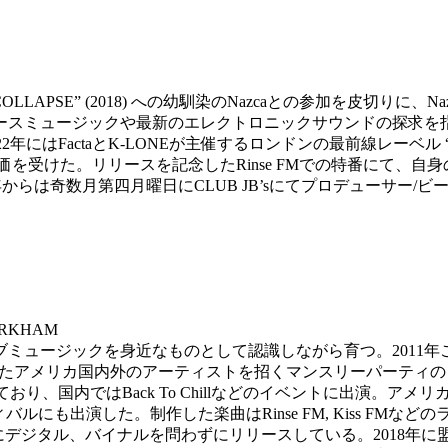
OLLAPSE” (2018)
への幼馴染の
Nazca
との参加を皮切りに、
Na
ースミュージックや最新のエレクトロニックサウンドの探求を
22
年には
Facta
と
K-LONE
が主催するロンドンの最前線レーベル
価を受けた。リリースを記念した
Rinse FM
での特番にて、自身
年からは奇数月第四月曜日に
CLUB JB’s
にてプロデューサー
/
ビ
s, ARKHAM
ブミュージックを身近なものとして認識しながら育つ。
2011
年
たアメリカ国内外のアーティストを招くマンスリーパーティの
ており、国内では
Back To Chill
などのイベントに出演。アメリ
ィバルにも出演した。制作した楽曲は
Rinse FM, Kiss FM
などの
にデジタル、バイナルを問わずにリリースしている。
2018
年に