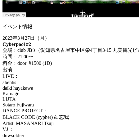
イベント情報
2023
年
3
月
27
日（月）
Cyberpool #2
会場：
club JB’s
（愛知県名古屋市中区栄
4
丁目
3-15
丸美観光ビ
時間：
21:00
〜
料金：
door
¥1500 (1D)
出演
LIVE
：
abentis
daiki hayakawa
Karnage
LUTA
Sotaro Fujiwara
DANCE PROJECT
：
BLACK CODE (cypher) &
忘我
Artist: MASANARI Tsuji
VJ
：
dnwsoldier