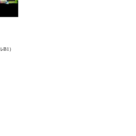
ル
B1
）