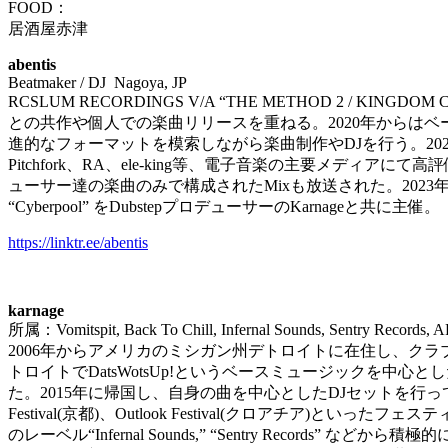
FOOD
：
居酒屋赤津
abentis
Beatmaker / DJ
Nagoya, JP
RCSLUM RECORDINGS V/A “THE METHOD 2 / KINGDOM C
との共作や個人での楽曲リリースを重ねる。
2020
年からはベ
進的なフォーマットを模索しながら楽曲制作や
DJ
を行う。
20
Pitchfork
、
RA
、
ele-king
等、電子音楽の主要メディアにて高評
ューサー達の楽曲のみで構成された
Mix
も放送された。
2023
“Cyberpool”
を
Dubstep
プロデューサーの
Karnage
と共に主催。
https://linktr.ee/abentis
karnage
所属：
Vomitspit, Back To Chill, Infernal Sounds, Sentry Record
2006
年からアメリカのミシガン州デトロイトに在住し、クラ
トロイトで
DatsWotsUp!
というベースミュージックを中心とし
た。
2015
年に帰国し、自身の曲を中心とした
DJ
セットを行っ
Festival(
京都
)
、
Outlook Festival(
クロアチア
)
といったフェステ
のレーベル
“Infernal Sounds,” “Sentry Records”
などから積極的