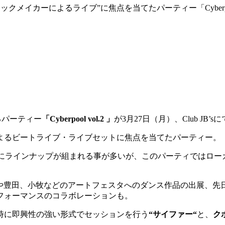
トラックメイカーによるライブ”に焦点を当てたパーティー「Cyberp
るパーティー
「
Cyberpool vol.2
」
が
3
月
27
日（月）、C
lub JB’s
に
よるビートライブ・ライブセットに焦点を当てたパーティー。
にラインナップが組まれる事が多いが、このパーティではロー
や豊田、小牧などのアートフェスタへのダンス作品の出展、先
フォーマンスのコラボレーションも。
時に即興性の強い形式でセッションを行う
“
サイファー
“
と、
ク