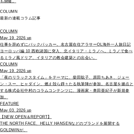
も開催。
COLUMN
最新の連載コラム記事
COLUMN
May 19. 2026 up
仕事を辞めずにバックパッカー。名古屋在住アラサーOL海外一人旅日記
ヨーロッパ編 10 西欧諸国に突入、北イタリア・ミラノへ。ミラノで食べ
るミラノ風ドリア、イタリアの教会建築との出会い。
COLUMN
May 19. 2026 up
「夜のリラックスタイム」をテーマに、柴田聡子、原田ちあき、ジェー
ン・スー、ヒャダイン、燃え殻ら錚々たる執筆陣が参加。名古屋を拠点と
する株式会社中村のコラムコンテンツに、漫画家・奥田亜紀子が新規参
加。
FEATURE
May 03. 2026 up
【NEW OPEN＆REPORT】
THE NORTH FACE、HELLY HANSENなどのブランドを展開する
GOLDWINが、