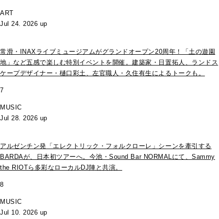
ART
Jul 24. 2026 up
常滑・INAXライブミュージアムがグランドオープン20周年！「土の遊園
地」など五感で楽しむ特別イベントを開催。建築家・日置拓人、ランドス
ケープデザイナー・樋口彩土、左官職人・久住有生によるトークも。
7
MUSIC
Jul 28. 2026 up
アルゼンチン発「エレクトリック・フォルクローレ」シーンを牽引する
BARDAが、日本初ツアーへ。今池・Sound Bar NORMALにて、Sammy
the RIOTら多彩なローカルDJ陣と共演。
8
MUSIC
Jul 10. 2026 up