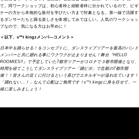
て。同ワークショップは、初⼼者枠と経験者枠に分かれているので、ビギ
ナーの方から本格的な振付を学びたい方まで対象となる。第一線で活躍す
るダンサーたちと踊る楽しさを体感してみてほしい。人気のワークショッ
プなので、気になる方はお早めに！
＜以下、s**t kingzメンバ―コメント＞
⽇本中を踊らせる！をコンセプトに、ダンスライブツアーを最⾼のバンド
メンバーと共に廻れる事にワクワクが⽌まりません！舞台『HELLO
ROOMIES!!』で予定していた7都市ツアーがコロナで３都市開催となり、
時間を経てこうしてダンスライブツアー「踊ピポ」で念願の7都市開
催！！皆さんの近くに⾏けるという喜びでエネルギーが溢れ出ています！
「踊れない…！」なんて⼼配はご無⽤です！s**t kingzに⾝を任せて、⼀
緒に楽しみましょう！