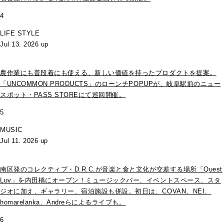
4
LIFE STYLE
Jul 13. 2026 up
農作業にも普段着にも使える、新しい価値を持ったプロダクトを提案。
「UNCOMMON PRODUCTS」のローンチPOPUPが、岐阜駅前のニュー
スポット・PASS STOREにて巡回開催。
5
MUSIC
Jul 11. 2026 up
南区発のコレクティブ・D.R.C.が⾳楽と⾷と⽂化が交差する場所「Quest
Luv」を内田橋にオープン！ミュージックバー、イベントスペース、スタ
ジオに加え、ギャラリー、宿泊施設も併設。初日は、COVAN、NEI、
homarelanka、Andreらによるライブも。
6