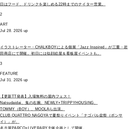
日はフード、ドリンクを楽しめる22時までのナイター営業。
2
ART
Jul 28. 2026 up
イラストレーター・CHALKBOYによる個展「Jazz Inspired」が三重・岩
田商店にて開催。初日には似顔絵屋＆看板屋イベントも。
3
FEATURE
Jul 31. 2026 up
【更新TT発表】入場無料の屋内フェス！
Natsudaidai、鬼の右腕、NEWLY×TRIPPYHOUSING、
TOMMY（BOY）、MOOLAら出演。
CLUB QUATTRO NAGOYAで夏祭りイベント「ナゴパル盆祭（ボンサ
イ）」が、
名古屋PARCO×LIVERARY主催企画として開催。