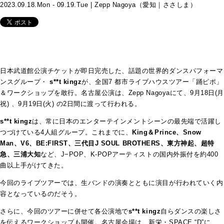
2023.09.18.Mon - 09.19.Tue | Zepp Nagoya（愛知｜ささしま）
日本武道館公演チケットが即日完売した、話題の世界的ダンスパフォーマ
ンスグループ・
s**t kingz
が、全国7 都市ライブハウスツアー「踊ピポ」
＆ワークショップを敢行。名古屋公演は、Zepp Nagoyaにて、9⽉18⽇(⽉
祝) 、9⽉19⽇(⽕) の2日間に渡って行われる。
s**t kingz
は、常に⽇本のエンターテインメントシーンの最先端で活躍し
つづけている4人組グループ。これまでに、
King＆Prince、Snow
Man、V6、BE:FIRST、三代⽬J SOUL BROTHERS、東⽅神起、超特
急、三浦⼤知
など、J−POP、K-POPアーティストの国内外振付を約400
曲以上⼿がけてきた。
今回のライブツアーでは、⽣バンドの演奏とともに演目が行われていく内
容となっているのだそう。
さらに、今回のツアーに併せて各公演地で
s**t kingz
自らダンスの楽しさ
を伝えるワークショップも開催。名古屋会場は、新栄・SPACE “D”に