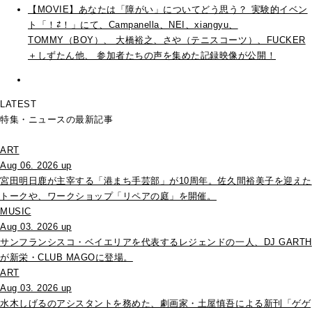
【MOVIE】あなたは「障がい」についてどう思う？ 実験的イベン
ト「！⇄！」にて、Campanella、NEI、xiangyu、
TOMMY（BOY）、 大橋裕之、さや（テニスコーツ）、FUCKER
＋しずたん他、 参加者たちの声を集めた記録映像が公開！
LATEST
特集・ニュースの最新記事
ART
Aug 06. 2026 up
宮田明日鹿が主宰する「港まち手芸部」が10周年。佐久間裕美子を迎えた
トークや、ワークショップ「リペアの庭」を開催。
MUSIC
Aug 03. 2026 up
サンフランシスコ・ベイエリアを代表するレジェンドの一人、DJ GARTH
が新栄・CLUB MAGOに登場。
ART
Aug 03. 2026 up
水木しげるのアシスタントを務めた、劇画家・土屋慎吾による新刊「ゲゲ