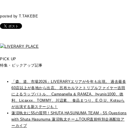
posted by T.TAKEBE
PICK UP
特集・ピックアップ記事
「森、道、市場2026」LIVERARYエリアが今年も出現。 過去最多
60店以上が各地から出店。 呂布カルマとトリプルファイヤー吉田
によるラップバトル、 Campanella & RAMZA、hyunis1000、徳
利、Licaxxx、TOMMY、川辺素、 食品まつり、E.O.U、Kotsuら
が出演する新ステージも！
蓮沼執太に55の質問！SHUTA HASUNUMA TEAM - 55 Questions
with Shuta Hasunuma 蓮沼執太チームTOUR直前特別企画配信ア
ーカイブ