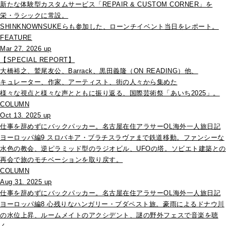
新たな体験型カスタムサービス「REPAIR & CUSTOM CORNER」を
栄・ラシックに常設。
SHINKNOWNSUKEらも参加した、ローンチイベント当日をレポート。
FEATURE
Mar 27. 2026 up
【SPECIAL REPORT】
大橋裕之、鷲尾友公、Barrack、黒田義隆（ON READING）他、
キュレーター、作家、アーティスト、街の人々から集めた
様々な視点と様々な声とともに振り返る、国際芸術祭「あいち2025」。
COLUMN
Oct 13. 2025 up
仕事を辞めずにバックパッカー。名古屋在住アラサーOL海外一人旅日記
ヨーロッパ編9 スロバキア・ブラチスラヴァまで鉄道移動。ファンシーな
水色の教会、逆ピラミッド型のラジオビル、UFOの塔。ソビエト建築との
再会で旅のモチベーションを取り戻す。
COLUMN
Aug 31. 2025 up
仕事を辞めずにバックパッカー。名古屋在住アラサーOL海外一人旅日記
ヨーロッパ編8 心残りなハンガリー・ブダペスト旅。豪雨によるドナウ川
の水位上昇、ルームメイトのアクシデント、謎の野外フェスで音楽を聴