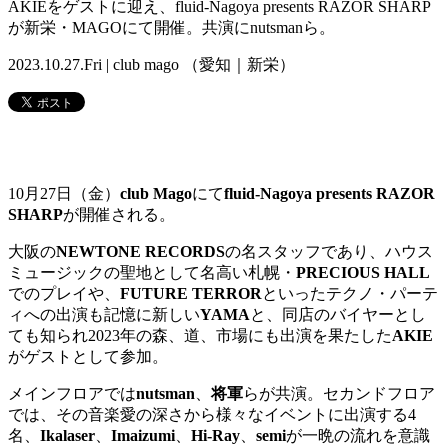
AKIEをゲストに迎え、fluid-Nagoya presents RAZOR SHARP
が新栄・MAGOにて開催。共演にnutsmanら。
2023.10.27.Fri | club mago （愛知｜新栄）
10月27日（金）
club Mago
にて
fluid-Nagoya presents RAZOR
SHARP
が開催される。
大阪の
NEWTONE RECORDS
の名スタッフであり、ハウス
ミュージックの聖地として名高い札幌・
PRECIOUS HALL
でのプレイや、
FUTURE TERROR
といったテクノ・
パーテ
ィへの出演も記憶に新しい
YAMA
と、同店のバイヤーとし
ても知られ2023年の森、道、市場にも出演を果たした
AKIE
がゲストとして参加。
メインフロアでは
nutsman
、
将軍
らが共演。セカンドフロア
では、その音楽愛の深さから様々なイベントに出演する4
名、
Ikalaser
、
Imaizumi
、
Hi-Ray
、
semi
が一晩の流れを意識