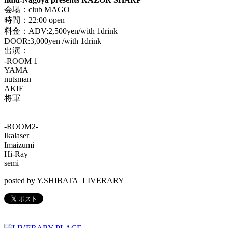
会場：club MAGO
時間：22:00 open
料金：ADV:2,500yen/with 1drink
DOOR:3,000yen /with 1drink
出演：
-ROOM 1 –
YAMA
nutsman
AKIE
将軍
-ROOM2-
Ikalaser
Imaizumi
Hi-Ray
semi
posted by Y.SHIBATA_LIVERARY