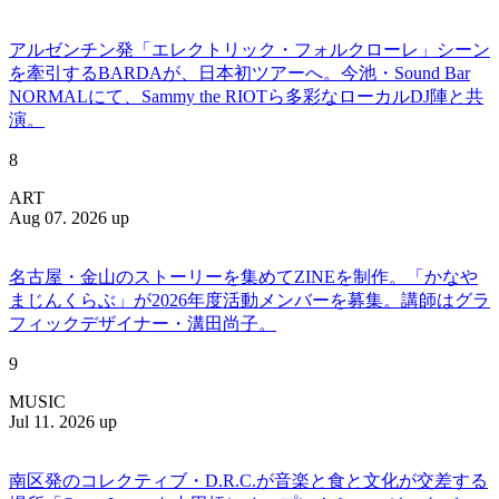
アルゼンチン発「エレクトリック・フォルクローレ」シーン
を牽引するBARDAが、日本初ツアーへ。今池・Sound Bar
NORMALにて、Sammy the RIOTら多彩なローカルDJ陣と共
演。
8
ART
Aug 07. 2026 up
名古屋・金山のストーリーを集めてZINEを制作。「かなや
まじんくらぶ」が2026年度活動メンバーを募集。講師はグラ
フィックデザイナー・溝田尚子。
9
MUSIC
Jul 11. 2026 up
南区発のコレクティブ・D.R.C.が⾳楽と⾷と⽂化が交差する