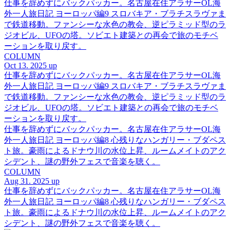
仕事を辞めずにバックパッカー。名古屋在住アラサーOL海
外一人旅日記 ヨーロッパ編9 スロバキア・ブラチスラヴァま
で鉄道移動。ファンシーな水色の教会、逆ピラミッド型のラ
ジオビル、UFOの塔。ソビエト建築との再会で旅のモチベ
ーションを取り戻す。
COLUMN
Oct 13. 2025 up
仕事を辞めずにバックパッカー。名古屋在住アラサーOL海
外一人旅日記 ヨーロッパ編9 スロバキア・ブラチスラヴァま
で鉄道移動。ファンシーな水色の教会、逆ピラミッド型のラ
ジオビル、UFOの塔。ソビエト建築との再会で旅のモチベ
ーションを取り戻す。
仕事を辞めずにバックパッカー。名古屋在住アラサーOL海
外一人旅日記 ヨーロッパ編8 心残りなハンガリー・ブダペス
ト旅。豪雨によるドナウ川の水位上昇、ルームメイトのアク
シデント、謎の野外フェスで音楽を聴く。
COLUMN
Aug 31. 2025 up
仕事を辞めずにバックパッカー。名古屋在住アラサーOL海
外一人旅日記 ヨーロッパ編8 心残りなハンガリー・ブダペス
ト旅。豪雨によるドナウ川の水位上昇、ルームメイトのアク
シデント、謎の野外フェスで音楽を聴く。