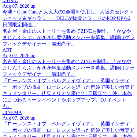
MUSIC
Aug 07. 2026 up
今池・Cane Caneと大大大の2会場を使用し、大阪のセレクト
ショップ＆ギャラリー・DELIが物販とフードのPOP UPを2
日間限定開催。
名古屋・金山のストーリーを集めてZINEを制作。「かなや
まじんくらぶ」が2026年度活動メンバーを募集。講師はグラ
フィックデザイナー・溝田尚子。
ART
Aug 07. 2026 up
名古屋・金山のストーリーを集めてZINEを制作。「かなや
まじんくらぶ」が2026年度活動メンバーを募集。講師はグラ
フィックデザイナー・溝田尚子。
『ローレンス・オブ・ベルグレイヴィア』：英国インディ
ー・ポップの孤高・ローレンスを追った奇妙で美しい音楽ド
キュメンタリー。伏見ミリオン座にて1日限定で上映。本作
にまつわるトークイベントやポップアップ、DJ イベント
も。
CINEMA
Aug 07. 2026 up
『ローレンス・オブ・ベルグレイヴィア』：英国インディ
ー・ポップの孤高・ローレンスを追った奇妙で美しい音楽ド
キュメンタリー。伏見ミリオン座にて1日限定で上映。本作