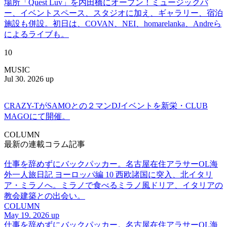
場所「Quest Luv」を内田橋にオープン！ミュージックバ
ー、イベントスペース、スタジオに加え、ギャラリー、宿泊
施設も併設。初日は、COVAN、NEI、homarelanka、Andreら
によるライブも。
10
MUSIC
Jul 30. 2026 up
CRAZY-TがSAMOとの２マンDJイベントを新栄・CLUB
MAGOにて開催。
COLUMN
最新の連載コラム記事
仕事を辞めずにバックパッカー。名古屋在住アラサーOL海
外一人旅日記 ヨーロッパ編 10 西欧諸国に突入、北イタリ
ア・ミラノへ。ミラノで食べるミラノ風ドリア、イタリアの
教会建築との出会い。
COLUMN
May 19. 2026 up
仕事を辞めずにバックパッカー。名古屋在住アラサーOL海