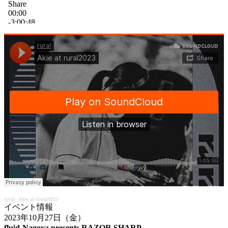
rural
·
Akie at rural2023
イベント情報
2023年10月27日（金）
fluid-Nagoya presents RAZOR SHARP