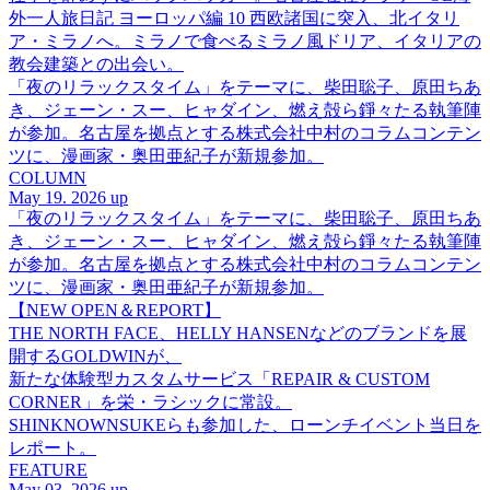
外一人旅日記 ヨーロッパ編 10 西欧諸国に突入、北イタリ
ア・ミラノへ。ミラノで食べるミラノ風ドリア、イタリアの
教会建築との出会い。
「夜のリラックスタイム」をテーマに、柴田聡子、原田ちあ
き、ジェーン・スー、ヒャダイン、燃え殻ら錚々たる執筆陣
が参加。名古屋を拠点とする株式会社中村のコラムコンテン
ツに、漫画家・奥田亜紀子が新規参加。
COLUMN
May 19. 2026 up
「夜のリラックスタイム」をテーマに、柴田聡子、原田ちあ
き、ジェーン・スー、ヒャダイン、燃え殻ら錚々たる執筆陣
が参加。名古屋を拠点とする株式会社中村のコラムコンテン
ツに、漫画家・奥田亜紀子が新規参加。
【NEW OPEN＆REPORT】
THE NORTH FACE、HELLY HANSENなどのブランドを展
開するGOLDWINが、
新たな体験型カスタムサービス「REPAIR & CUSTOM
CORNER」を栄・ラシックに常設。
SHINKNOWNSUKEらも参加した、ローンチイベント当日を
レポート。
FEATURE
May 03. 2026 up