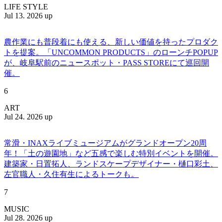
LIFE STYLE
Jul 13. 2026 up
農作業にも普段着にも使える、新しい価値を持ったプロダク
トを提案。「UNCOMMON PRODUCTS」のローンチPOPUP
が、岐阜駅前のニュースポット・PASS STOREにて巡回開
催。
6
ART
Jul 24. 2026 up
常滑・INAXライブミュージアムがグランドオープン20周
年！「土の遊園地」など五感で楽しむ特別イベントを開催。
建築家・日置拓人、ランドスケープデザイナー・樋口彩土、
左官職人・久住有生によるトークも。
7
MUSIC
Jul 28. 2026 up