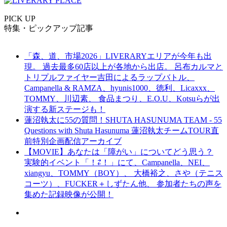
PICK UP
特集・ピックアップ記事
「森、道、市場2026」LIVERARYエリアが今年も出
現。 過去最多60店以上が各地から出店。 呂布カルマと
トリプルファイヤー吉田によるラップバトル、
Campanella & RAMZA、hyunis1000、徳利、Licaxxx、
TOMMY、川辺素、 食品まつり、E.O.U、Kotsuらが出
演する新ステージも！
蓮沼執太に55の質問！SHUTA HASUNUMA TEAM - 55
Questions with Shuta Hasunuma 蓮沼執太チームTOUR直
前特別企画配信アーカイブ
【MOVIE】あなたは「障がい」についてどう思う？
実験的イベント「！⇄！」にて、Campanella、NEI、
xiangyu、TOMMY（BOY）、 大橋裕之、さや（テニス
コーツ）、FUCKER＋しずたん他、 参加者たちの声を
集めた記録映像が公開！