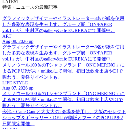
LATEST
特集・ニュースの最新記事
グラフィックデザイナーやイラストレーター8名が紙を使用
した多彩な表現を生み出す。グループ展「ON/PAPER
vol.1」が、中村区のgallery&cafe EUREKAにて開催中。
ART
Aug 08. 2026 up
グラフィックデザイナーやイラストレーター8名が紙を使用
した多彩な表現を生み出す。グループ展「ON/PAPER
vol.1」が、中村区のgallery&cafe EUREKAにて開催中。
メリノウール100％のTシャツブランド「ONC MERINO」に
よるPOP UPが栄・unlike.にて開催。初日は飲食出店やDJで
賑わう、夏祭りイベントも。
LIFE STYLE
Aug 07. 2026 up
メリノウール100％のTシャツブランド「ONC MERINO」に
よるPOP UPが栄・unlike.にて開催。初日は飲食出店やDJで
賑わう、夏祭りイベントも。
今池・Cane Caneと大大大の2会場を使用し、大阪のセレクト
ショップ＆ギャラリー・DELIが物販とフードのPOP UPを2
日間限定開催。