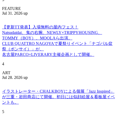
FEATURE
Jul 31. 2026 up
【更新TT発表】入場無料の屋内フェス！
Natsudaidai、鬼の右腕、NEWLY×TRIPPYHOUSING、
TOMMY（BOY）、MOOLAら出演。
CLUB QUATTRO NAGOYAで夏祭りイベント「ナゴパル盆
祭（ボンサイ）」が、
名古屋PARCO×LIVERARY主催企画として開催。
4
ART
Jul 28. 2026 up
イラストレーター・CHALKBOYによる個展「Jazz Inspired」
が三重・岩田商店にて開催。初日には似顔絵屋＆看板屋イベ
ントも。
5