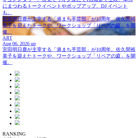
にまつわるトークイベントやポップアップ、DJ イベント
も。
宮田明日鹿が主宰する「港まち手芸部」が10周年。佐久間裕
美子を迎えたトークや、ワークショップ「リペアの庭」を開
催。
ART
Aug 06. 2026 up
宮田明日鹿が主宰する「港まち手芸部」が10周年。佐久間裕
美子を迎えたトークや、ワークショップ「リペアの庭」を開
催。
RANKING