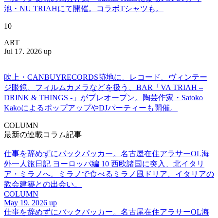
池・NU TRIAHにて開催。コラボTシャツも。
10
ART
Jul 17. 2026 up
吹上・CANBUYRECORDS跡地に、レコード、ヴィンテー
ジ眼鏡、フィルムカメラなどを扱う、BAR「VA TRIAH –
DRINK & THINGS -」がプレオープン。陶芸作家・Satoko
KakoによるポップアップやDJパーティーも開催。
COLUMN
最新の連載コラム記事
仕事を辞めずにバックパッカー。名古屋在住アラサーOL海
外一人旅日記 ヨーロッパ編 10 西欧諸国に突入、北イタリ
ア・ミラノへ。ミラノで食べるミラノ風ドリア、イタリアの
教会建築との出会い。
COLUMN
May 19. 2026 up
仕事を辞めずにバックパッカー。名古屋在住アラサーOL海