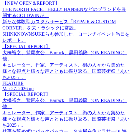
【NEW OPEN＆REPORT】
THE NORTH FACE、HELLY HANSENなどのブランドを展
開するGOLDWINが、
新たな体験型カスタムサービス「REPAIR & CUSTOM
CORNER」を栄・ラシックに常設。
SHINKNOWNSUKEらも参加した、ローンチイベント当日を
レポート。
【SPECIAL REPORT】
大橋裕之、鷲尾友公、Barrack、黒田義隆（ON READING）
他、
キュレーター、作家、アーティスト、街の人々から集めた
様々な視点と様々な声とともに振り返る、国際芸術祭「あい
ち2025」。
FEATURE
Mar 27. 2026 up
【SPECIAL REPORT】
大橋裕之、鷲尾友公、Barrack、黒田義隆（ON READING）
他、
キュレーター、作家、アーティスト、街の人々から集めた
様々な視点と様々な声とともに振り返る、国際芸術祭「あい
ち2025」。
仕事を辞めずにバックパッカー。名古屋在住アラサーOL海