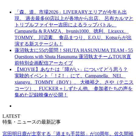
「森、道、市場2026」LIVERARYエリアが今年も出
現。 過去最多60店以上が各地から出店。 呂布カルマと
トリプルファイヤー吉田によるラップバトル、
Campanella & RAMZA、hyunis1000、徳利、Licaxxx、
TOMMY、川辺素、 食品まつり、E.O.U、Kotsuらが出
演する新ステージも！
蓮沼執太に55の質問！SHUTA HASUNUMA TEAM - 55
Questions with Shuta Hasunuma 蓮沼執太チームTOUR直
前特別企画配信アーカイブ
【MOVIE】あなたは「障がい」についてどう思う？
実験的イベント「！⇄！」にて、Campanella、NEI、
xiangyu、TOMMY（BOY）、 大橋裕之、さや（テニス
コーツ）、FUCKER＋しずたん他、 参加者たちの声を
集めた記録映像が公開！
LATEST
特集・ニュースの最新記事
宮田明日鹿が主宰する「港まち手芸部」が10周年。佐久間裕