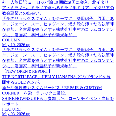
外一人旅日記 ヨーロッパ編 10 西欧諸国に突入、北イタリ
ア・ミラノへ。ミラノで食べるミラノ風ドリア、イタリアの
教会建築との出会い。
「夜のリラックスタイム」をテーマに、柴田聡子、原田ちあ
き、ジェーン・スー、ヒャダイン、燃え殻ら錚々たる執筆陣
が参加。名古屋を拠点とする株式会社中村のコラムコンテン
ツに、漫画家・奥田亜紀子が新規参加。
COLUMN
May 19. 2026 up
「夜のリラックスタイム」をテーマに、柴田聡子、原田ちあ
き、ジェーン・スー、ヒャダイン、燃え殻ら錚々たる執筆陣
が参加。名古屋を拠点とする株式会社中村のコラムコンテン
ツに、漫画家・奥田亜紀子が新規参加。
【NEW OPEN＆REPORT】
THE NORTH FACE、HELLY HANSENなどのブランドを展
開するGOLDWINが、
新たな体験型カスタムサービス「REPAIR & CUSTOM
CORNER」を栄・ラシックに常設。
SHINKNOWNSUKEらも参加した、ローンチイベント当日を
レポート。
FEATURE
May 03. 2026 up