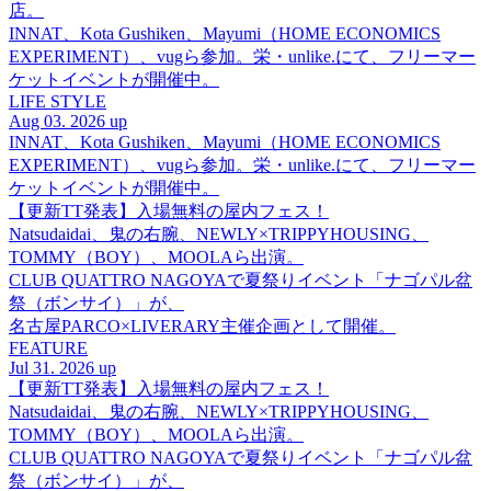
店。
INNAT、Kota Gushiken、Mayumi（HOME ECONOMICS
EXPERIMENT）、vugら参加。栄・unlike.にて、フリーマー
ケットイベントが開催中。
LIFE STYLE
Aug 03. 2026 up
INNAT、Kota Gushiken、Mayumi（HOME ECONOMICS
EXPERIMENT）、vugら参加。栄・unlike.にて、フリーマー
ケットイベントが開催中。
【更新TT発表】入場無料の屋内フェス！
Natsudaidai、鬼の右腕、NEWLY×TRIPPYHOUSING、
TOMMY（BOY）、MOOLAら出演。
CLUB QUATTRO NAGOYAで夏祭りイベント「ナゴパル盆
祭（ボンサイ）」が、
名古屋PARCO×LIVERARY主催企画として開催。
FEATURE
Jul 31. 2026 up
【更新TT発表】入場無料の屋内フェス！
Natsudaidai、鬼の右腕、NEWLY×TRIPPYHOUSING、
TOMMY（BOY）、MOOLAら出演。
CLUB QUATTRO NAGOYAで夏祭りイベント「ナゴパル盆
祭（ボンサイ）」が、