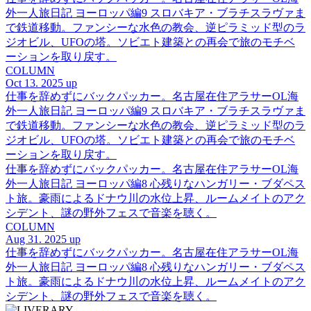
外一人旅日記 ヨーロッパ編9 スロバキア・ブラチスラヴァま
で鉄道移動。ファンシーな水色の教会、逆ピラミッド型のラ
ジオビル、UFOの塔。ソビエト建築との再会で旅のモチベ
ーションを取り戻す。
COLUMN
Oct 13. 2025 up
仕事を辞めずにバックパッカー。名古屋在住アラサーOL海
外一人旅日記 ヨーロッパ編9 スロバキア・ブラチスラヴァま
で鉄道移動。ファンシーな水色の教会、逆ピラミッド型のラ
ジオビル、UFOの塔。ソビエト建築との再会で旅のモチベ
ーションを取り戻す。
仕事を辞めずにバックパッカー。名古屋在住アラサーOL海
外一人旅日記 ヨーロッパ編8 心残りなハンガリー・ブダペス
ト旅。豪雨によるドナウ川の水位上昇、ルームメイトのアク
シデント、謎の野外フェスで音楽を聴く。
COLUMN
Aug 31. 2025 up
仕事を辞めずにバックパッカー。名古屋在住アラサーOL海
外一人旅日記 ヨーロッパ編8 心残りなハンガリー・ブダペス
ト旅。豪雨によるドナウ川の水位上昇、ルームメイトのアク
シデント、謎の野外フェスで音楽を聴く。