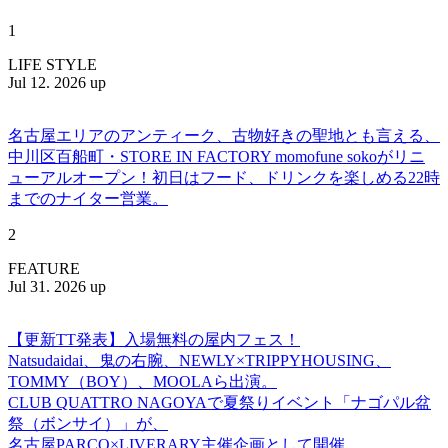
1
LIFE STYLE
Jul 12. 2026 up
名古屋エリアのアンティーク、古物好きの聖地とも言える、
中川区百船町・STORE IN FACTORY momofune sokoがリニ
ューアルオープン！初日はフード、ドリンクを楽しめる22時
までのナイター営業。
2
FEATURE
Jul 31. 2026 up
【更新TT発表】入場無料の屋内フェス！
Natsudaidai、鬼の右腕、NEWLY×TRIPPYHOUSING、
TOMMY（BOY）、MOOLAら出演。
CLUB QUATTRO NAGOYAで夏祭りイベント「ナゴパル盆
祭（ボンサイ）」が、
名古屋PARCO×LIVERARY主催企画として開催。