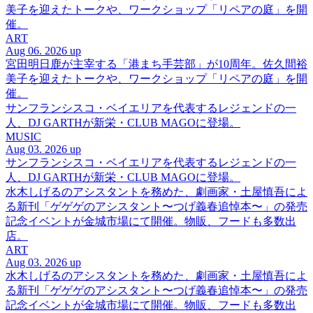
美子を迎えたトークや、ワークショップ「リペアの庭」を開
催。
ART
Aug 06. 2026 up
宮田明日鹿が主宰する「港まち手芸部」が10周年。佐久間裕
美子を迎えたトークや、ワークショップ「リペアの庭」を開
催。
サンフランシスコ・ベイエリアを代表するレジェンドの一
人、DJ GARTHが新栄・CLUB MAGOに登場。
MUSIC
Aug 03. 2026 up
サンフランシスコ・ベイエリアを代表するレジェンドの一
人、DJ GARTHが新栄・CLUB MAGOに登場。
水木しげるのアシスタントを務めた、劇画家・土屋慎吾によ
る新刊「ゲゲゲのアシスタント〜つげ義春追悼本〜」の発売
記念イベントが金城市場にて開催。物販、フードも多数出
店。
ART
Aug 03. 2026 up
水木しげるのアシスタントを務めた、劇画家・土屋慎吾によ
る新刊「ゲゲゲのアシスタント〜つげ義春追悼本〜」の発売
記念イベントが金城市場にて開催。物販、フードも多数出