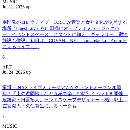
MUSIC
Jul 11. 2026 up
南区発のコレクティブ・D.R.C.が⾳楽と⾷と⽂化が交差する
場所「Quest Luv」を内田橋にオープン！ミュージックバ
ー、イベントスペース、スタジオに加え、ギャラリー、宿泊
施設も併設。初日は、COVAN、NEI、homarelanka、Andreら
によるライブも。
6
ART
Jul 24. 2026 up
常滑・INAXライブミュージアムがグランドオープン20周
年！「土の遊園地」など五感で楽しむ特別イベントを開催。
建築家・日置拓人、ランドスケープデザイナー・樋口彩土、
左官職人・久住有生によるトークも。
7
MUSIC