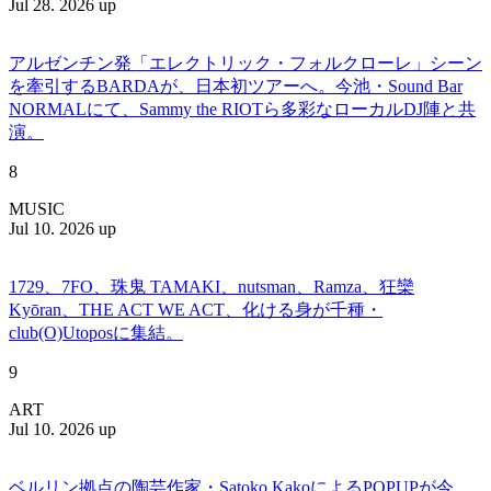
Jul 28. 2026 up
アルゼンチン発「エレクトリック・フォルクローレ」シーン
を牽引するBARDAが、日本初ツアーへ。今池・Sound Bar
NORMALにて、Sammy the RIOTら多彩なローカルDJ陣と共
演。
8
MUSIC
Jul 10. 2026 up
1729、7FO、珠鬼 TAMAKI、nutsman、Ramza、狂欒
Kyōran、THE ACT WE ACT、化ける身が千種・
club(O)Utoposに集結。
9
ART
Jul 10. 2026 up
ベルリン拠点の陶芸作家・Satoko KakoによるPOPUPが今