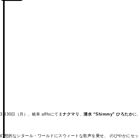
3月30日（月）、岐阜 alffoにて
ミナクマリ
、
清水 “Shimmy” ひろたか
に
幻想的なシタール・ワールドにスウィートな歌声を乗せ、 のびやかにセ