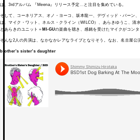
は、3rdアルバム 『Meena』リリース予定…と注目を集めている。
そして、コーネリアス、オノ・ヨーコ、坂本龍一、デヴィッド・バーン、
は、マイク・ワット、ネルス・クライン（WILCO）、あらきゆうこ、清
とあらきのユニット＝
MI-GU
の楽曲を聴き、感銘を受けたマイクがコンタ
そんな2人の共演は、なかなかレアなライブとなりそう。なお、名古屋公
brother’s sister’s daughter