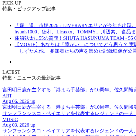
PICK UP
特集・ピックアップ記事
「森、道、市場2026」LIVERARYエリアが今年も出現。
hyunis1000、徳利、Licaxxx、TOMMY、川辺素、 
蓮沼執太に55の質問！SHUTA HASUNUMA TEAM - 55 Q
【MOVIE】あなたは「障がい」についてどう思う？ 実験的イ
＋しずたん他、 参加者たちの声を集めた記録映像が公
LATEST
特集・ニュースの最新記事
宮田明日鹿が主宰する「港まち手芸部」が10周年。佐久間
ART
Aug 06. 2026 up
宮田明日鹿が主宰する「港まち手芸部」が10周年。佐久間
サンフランシスコ・ベイエリアを代表するレジェンドの一人、DJ 
MUSIC
Aug 03. 2026 up
サンフランシスコ・ベイエリアを代表するレジェンドの一人、DJ 