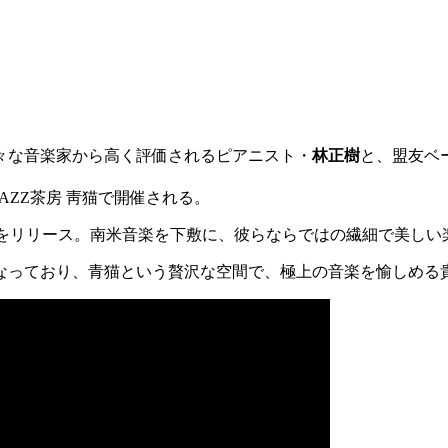
々な音楽家から高く評価されるピアニスト・
林正樹
と、盟友ベ
AZZ茶房 靑猫で開催される。
tador』をリリース。南米音楽を下敷に、彼らならではの繊細で美し
となっており、青猫という贅沢な空間で、極上の音楽を愉しめる