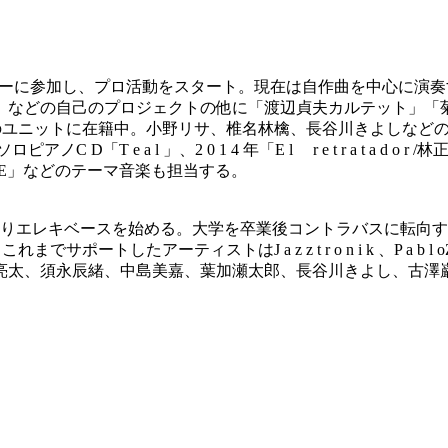
dの南米ツアーに参加し、プロ活動をスタート。現在は自作曲を中心
どの自己のプロジェクトの他に「渡辺貞夫カルテット」「菊地成孔
数のユニットに在籍中。小野リサ、椎名林檎、長谷川きよしなど
C D「T e a l 」、2 0 1 4 年「E l r e t r a t a d
AVE」などのテーマ音楽も担当する。
スを始める。大学を卒業後コントラバスに転向する。Su、Nervio、wes
トしたアーティストはJ a z z t r o n i k 、P a b l 
、須永辰緒、中島美嘉、葉加瀬太郎、長谷川きよし、古澤巌、ワサ