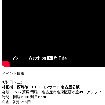
イベント情報
8月8日（土）
林正樹 西嶋徹 DUO コンサート 名古屋公演
会場：JAZZ茶房 靑猫 名古屋市名東区藤が丘49 アンフィニ
時間：開場19:00 開演19:30
料金 : 前売3500円