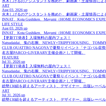
水木しげるのアシスタントを務めた、劇画家・土屋慎吾によ
ART
Aug 03. 2026 up
水木しげるのアシスタントを務めた、劇画家・土屋慎吾によ
INNAT、Kota Gushiken、Mayumi（HOME ECONOM
LIFE STYLE
Aug 03. 2026 up
INNAT、Kota Gushiken、Mayumi（HOME ECONOM
【更新TT発表】入場無料の屋内フェス！
Natsudaidai、鬼の右腕、NEWLY×TRIPPYHOUSING、T
CLUB QUATTRO NAGOYAで夏祭りイベント「ナゴパル
名古屋PARCO×LIVERARY主催企画として開催。
FEATURE
Jul 31. 2026 up
【更新TT発表】入場無料の屋内フェス！
Natsudaidai、鬼の右腕、NEWLY×TRIPPYHOUSING、T
CLUB QUATTRO NAGOYAで夏祭りイベント「ナゴパル
名古屋PARCO×LIVERARY主催企画として開催。
総勢130組を超えるアーティスト、デザイナー、出版レーベル
ART
Jul 31. 2026 up
総勢130組を超えるアーティスト、デザイナー、出版レーベル