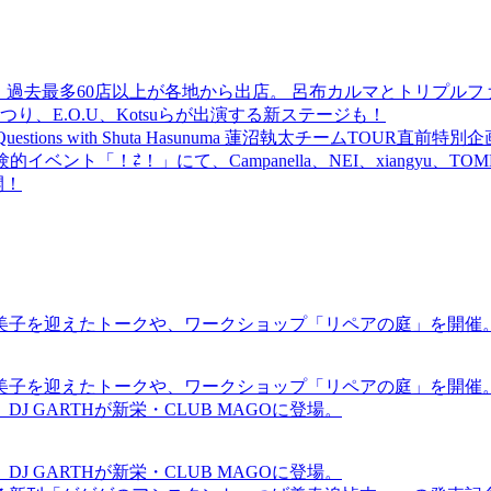
 過去最多60店以上が各地から出店。 呂布カルマとトリプルファイヤー
食品まつり、E.O.U、Kotsuらが出演する新ステージも！
uestions with Shuta Hasunuma 蓮沼執太チームTOUR直
ベント「！⇄！」にて、Campanella、NEI、xiangyu、
開！
裕美子を迎えたトークや、ワークショップ「リペアの庭」を開催
裕美子を迎えたトークや、ワークショップ「リペアの庭」を開催
GARTHが新栄・CLUB MAGOに登場。
GARTHが新栄・CLUB MAGOに登場。