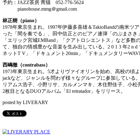
予約：JAZZ茶房 靑猫 052-776-5624
pianohouse.mmg＠gmail.com
林正樹（piano）
1978年東京生まれ。1997年伊藤多喜雄＆TakioBan
った「間を奏でる」、田中信正とのピアノ連弾「のぶまさき」な
「エリック宮城EMBand」「クアトロシエントス」など多
て、独自の情感豊かな音楽を生み出している。2 0 1 3 年2 n d ソロピアノ
ネットT V」「ドキュメント20min」「ドキュメンタリーW
西嶋徹（contrabass）
1973年東京生まれ。5才よりヴァイオリンを始め、高校の頃よりエレキベー
jackなど、ジャンルを問わず様々なグループに参加している。これまでサポー
リアムス浩子、小野リサ、カルメンマキ、木住野佳子、小松亮太
2枚目となるDUOアルバム「El retratador」をリリース。
posted by LIVERARY