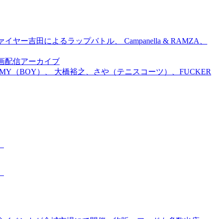
吉田によるラップバトル、 Campanella & RAMZA、
前特別企画配信アーカイブ
TOMMY（BOY）、 大橋裕之、さや（テニスコーツ）、FUCKER
。
。