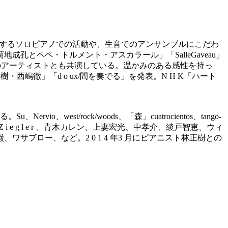
に演奏するソロピアノでの活動や、生音でのアンサンブルにこだわ
とペペ・トルメント・アスカラール」「SalleGaveau」
のアーティストとも共演している。温かみのある感性を持っ
 o r /林正樹・西嶋徹」「d o ux/間を奏でる」を発表。N H K「ハート
t/rock/woods、「森」cuatrocientos、tango-
oZ i e g l e r 、青木カレン、上妻宏光、中孝介、綾戸智恵、ウィ
ブロー、など。2 0 1 4 年3 月にピアニスト林正樹との