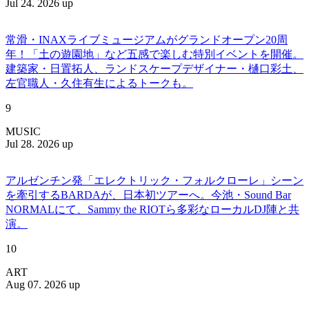
Jul 24. 2026 up
常滑・INAXライブミュージアムがグランドオープン20周
年！「土の遊園地」など五感で楽しむ特別イベントを開催。
建築家・日置拓人、ランドスケープデザイナー・樋口彩土、
左官職人・久住有生によるトークも。
9
MUSIC
Jul 28. 2026 up
アルゼンチン発「エレクトリック・フォルクローレ」シーン
を牽引するBARDAが、日本初ツアーへ。今池・Sound Bar
NORMALにて、Sammy the RIOTら多彩なローカルDJ陣と共
演。
10
ART
Aug 07. 2026 up