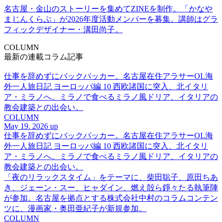
名古屋・金山のストーリーを集めてZINEを制作。「かなや
まじんくらぶ」が2026年度活動メンバーを募集。講師はグラ
フィックデザイナー・溝田尚子。
COLUMN
最新の連載コラム記事
仕事を辞めずにバックパッカー。名古屋在住アラサーOL海
外一人旅日記 ヨーロッパ編 10 西欧諸国に突入、北イタリ
ア・ミラノへ。ミラノで食べるミラノ風ドリア、イタリアの
教会建築との出会い。
COLUMN
May 19. 2026 up
仕事を辞めずにバックパッカー。名古屋在住アラサーOL海
外一人旅日記 ヨーロッパ編 10 西欧諸国に突入、北イタリ
ア・ミラノへ。ミラノで食べるミラノ風ドリア、イタリアの
教会建築との出会い。
「夜のリラックスタイム」をテーマに、柴田聡子、原田ちあ
き、ジェーン・スー、ヒャダイン、燃え殻ら錚々たる執筆陣
が参加。名古屋を拠点とする株式会社中村のコラムコンテン
ツに、漫画家・奥田亜紀子が新規参加。
COLUMN