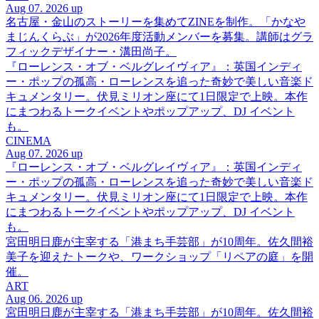
Aug 07. 2026 up
名古屋・金山のストーリーを集めてZINEを制作。「かなや
まじんくらぶ」が2026年度活動メンバーを募集。講師はグラ
フィックデザイナー・溝田尚子。
『ローレンス・オブ・ベルグレイヴィア』：英国インディ
ー・ポップの孤高・ローレンスを追った奇妙で美しい音楽ド
キュメンタリー。伏見ミリオン座にて1日限定で上映。本作
にまつわるトークイベントやポップアップ、DJ イベント
も。
CINEMA
Aug 07. 2026 up
『ローレンス・オブ・ベルグレイヴィア』：英国インディ
ー・ポップの孤高・ローレンスを追った奇妙で美しい音楽ド
キュメンタリー。伏見ミリオン座にて1日限定で上映。本作
にまつわるトークイベントやポップアップ、DJ イベント
も。
宮田明日鹿が主宰する「港まち手芸部」が10周年。佐久間裕
美子を迎えたトークや、ワークショップ「リペアの庭」を開
催。
ART
Aug 06. 2026 up
宮田明日鹿が主宰する「港まち手芸部」が10周年。佐久間裕