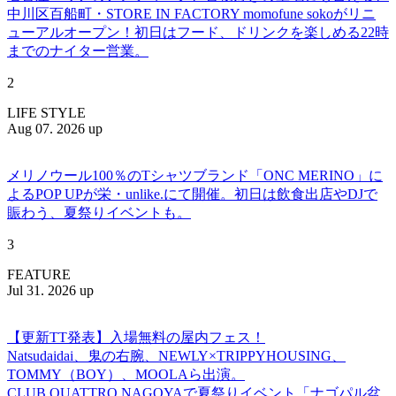
中川区百船町・STORE IN FACTORY momofune sokoがリニ
ューアルオープン！初日はフード、ドリンクを楽しめる22時
までのナイター営業。
2
LIFE STYLE
Aug 07. 2026 up
メリノウール100％のTシャツブランド「ONC MERINO」に
よるPOP UPが栄・unlike.にて開催。初日は飲食出店やDJで
賑わう、夏祭りイベントも。
3
FEATURE
Jul 31. 2026 up
【更新TT発表】入場無料の屋内フェス！
Natsudaidai、鬼の右腕、NEWLY×TRIPPYHOUSING、
TOMMY（BOY）、MOOLAら出演。
CLUB QUATTRO NAGOYAで夏祭りイベント「ナゴパル盆