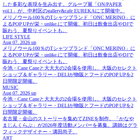
した多彩な表現を生み出す。グループ展「ON/PAPER
vol.1」が、中村区のgallery&cafe EUREKAにて開催中。
メリノウール100％のTシャツブランド「ONC MERINO」に
よるPOP UPが栄・unlike.にて開催。初日は飲食出店やDJで
賑わう、夏祭りイベントも。
LIFE STYLE
Aug 07. 2026 up
メリノウール100％のTシャツブランド「ONC MERINO」に
よるPOP UPが栄・unlike.にて開催。初日は飲食出店やDJで
賑わう、夏祭りイベントも。
今池・Cane Caneと大大大の2会場を使用し、大阪のセレクト
ショップ＆ギャラリー・DELIが物販とフードのPOP UPを2
日間限定開催。
MUSIC
Aug 07. 2026 up
今池・Cane Caneと大大大の2会場を使用し、大阪のセレクト
ショップ＆ギャラリー・DELIが物販とフードのPOP UPを2
日間限定開催。
名古屋・金山のストーリーを集めてZINEを制作。「かなや
まじんくらぶ」が2026年度活動メンバーを募集。講師はグラ
フィックデザイナー・溝田尚子。
ART