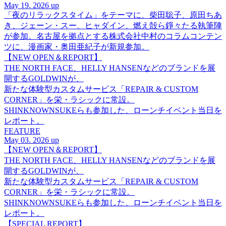
May 19. 2026 up
「夜のリラックスタイム」をテーマに、柴田聡子、原田ちあ
き、ジェーン・スー、ヒャダイン、燃え殻ら錚々たる執筆陣
が参加。名古屋を拠点とする株式会社中村のコラムコンテン
ツに、漫画家・奥田亜紀子が新規参加。
【NEW OPEN＆REPORT】
THE NORTH FACE、HELLY HANSENなどのブランドを展
開するGOLDWINが、
新たな体験型カスタムサービス「REPAIR & CUSTOM
CORNER」を栄・ラシックに常設。
SHINKNOWNSUKEらも参加した、ローンチイベント当日を
レポート。
FEATURE
May 03. 2026 up
【NEW OPEN＆REPORT】
THE NORTH FACE、HELLY HANSENなどのブランドを展
開するGOLDWINが、
新たな体験型カスタムサービス「REPAIR & CUSTOM
CORNER」を栄・ラシックに常設。
SHINKNOWNSUKEらも参加した、ローンチイベント当日を
レポート。
【SPECIAL REPORT】