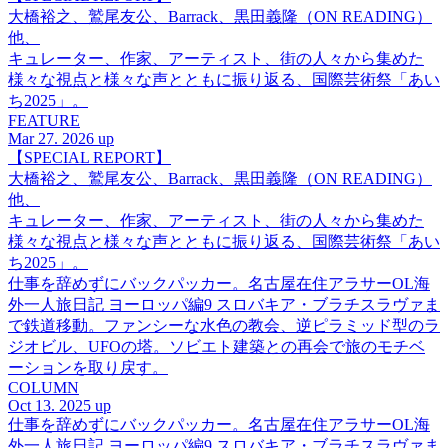
大橋裕之、鷲尾友公、Barrack、黒田義隆（ON READING）
他、
キュレーター、作家、アーティスト、街の人々から集めた
様々な視点と様々な声とともに振り返る、国際芸術祭「あい
ち2025」。
FEATURE
Mar 27. 2026 up
【SPECIAL REPORT】
大橋裕之、鷲尾友公、Barrack、黒田義隆（ON READING）
他、
キュレーター、作家、アーティスト、街の人々から集めた
様々な視点と様々な声とともに振り返る、国際芸術祭「あい
ち2025」。
仕事を辞めずにバックパッカー。名古屋在住アラサーOL海
外一人旅日記 ヨーロッパ編9 スロバキア・ブラチスラヴァま
で鉄道移動。ファンシーな水色の教会、逆ピラミッド型のラ
ジオビル、UFOの塔。ソビエト建築との再会で旅のモチベ
ーションを取り戻す。
COLUMN
Oct 13. 2025 up
仕事を辞めずにバックパッカー。名古屋在住アラサーOL海
外一人旅日記 ヨーロッパ編9 スロバキア・ブラチスラヴァま