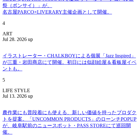
祭（ボンサイ）」が、
名古屋PARCO×LIVERARY主催企画として開催。
4
ART
Jul 28. 2026 up
イラストレーター・CHALKBOYによる個展「Jazz Inspired」
が三重・岩田商店にて開催。初日には似顔絵屋＆看板屋イベ
ントも。
5
LIFE STYLE
Jul 13. 2026 up
農作業にも普段着にも使える、新しい価値を持ったプロダク
トを提案。「UNCOMMON PRODUCTS」のローンチPOPUP
が、岐阜駅前のニュースポット・PASS STOREにて巡回開
催。