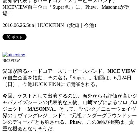
愛知を代表するハードコア・スリーピースバンド、
NICEVIEW自主企画「Super #1」に、Phew、Masonnaが登
場！
2016.06.26.Sun | HUCKFINN（愛知｜今池）
NICEVIEW
愛知が誇るハードコア・スリーピースバンド、
NICE VIEW
が自主企画を始動。その名も「Super」。初回は、6月24日
（日）、今池HUCK FINNにて開催される。
今回、ゲストとして出演するのは、海外からも評価が高いジ
ャパノイズシーンの代表的な人物、
山崎マゾ
によるソロプロ
ジェクト・
MASONNA。
そして、“パンク／ニューウェイヴ
界のリヴィングレジェンド”、“元祖アンダーグラウンドシー
ンのディーバ”とも称される、
Phew
。この3組の衝突は、貴
重な機会となりそうだ。