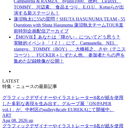
Campanella & RAMZA、hyunis1000、徳利、Licaxxx、
TOMMY、川辺素、 食品まつり、E.O.U、Kotsuらが出
演する新ステージも！
蓮沼執太に55の質問！SHUTA HASUNUMA TEAM - 55
Questions with Shuta Hasunuma 蓮沼執太チームTOUR直
前特別企画配信アーカイブ
【MOVIE】あなたは「障がい」についてどう思う？
実験的イベント「！⇄！」にて、Campanella、NEI、
xiangyu、TOMMY（BOY）、 大橋裕之、さや（テニス
コーツ）、FUCKER＋しずたん他、 参加者たちの声を
集めた記録映像が公開！
LATEST
特集・ニュースの最新記事
グラフィックデザイナーやイラストレーター8名が紙を使用
した多彩な表現を生み出す。グループ展「ON/PAPER
vol.1」が、中村区のgallery&cafe EUREKAにて開催中。
ART
Aug 08. 2026 up
グラフィックデザイナーやイラストレーター8名が紙を使用