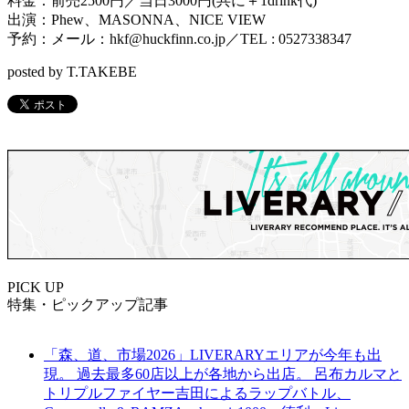
料金：前売2500円／当日3000円(共に＋1drink代)
出演：Phew、MASONNA、NICE VIEW
予約：メール：hkf@huckfinn.co.jp／TEL : 0527338347
posted by T.TAKEBE
PICK UP
特集・ピックアップ記事
「森、道、市場2026」LIVERARYエリアが今年も出
現。 過去最多60店以上が各地から出店。 呂布カルマと
トリプルファイヤー吉田によるラップバトル、