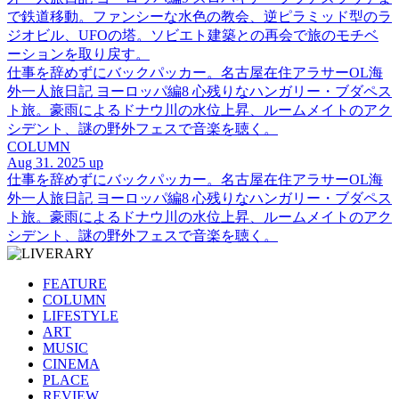
で鉄道移動。ファンシーな水色の教会、逆ピラミッド型のラ
ジオビル、UFOの塔。ソビエト建築との再会で旅のモチベ
ーションを取り戻す。
仕事を辞めずにバックパッカー。名古屋在住アラサーOL海
外一人旅日記 ヨーロッパ編8 心残りなハンガリー・ブダペス
ト旅。豪雨によるドナウ川の水位上昇、ルームメイトのアク
シデント、謎の野外フェスで音楽を聴く。
COLUMN
Aug 31. 2025 up
仕事を辞めずにバックパッカー。名古屋在住アラサーOL海
外一人旅日記 ヨーロッパ編8 心残りなハンガリー・ブダペス
ト旅。豪雨によるドナウ川の水位上昇、ルームメイトのアク
シデント、謎の野外フェスで音楽を聴く。
FEATURE
COLUMN
LIFESTYLE
ART
MUSIC
CINEMA
PLACE
REVIEW