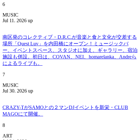
6
MUSIC
Jul 11. 2026 up
南区発のコレクティブ・D.R.C.が⾳楽と⾷と⽂化が交差する
場所「Quest Luv」を内田橋にオープン！ミュージックバ
ー、イベントスペース、スタジオに加え、ギャラリー、宿泊
施設も併設。初日は、COVAN、NEI、homarelanka、Andreら
によるライブも。
7
MUSIC
Jul 30. 2026 up
CRAZY-TがSAMOとの２マンDJイベントを新栄・CLUB
MAGOにて開催。
8
ART