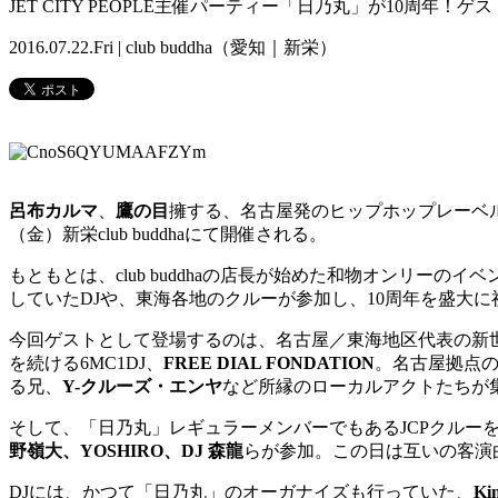
JET CITY PEOPLE主催パーティー「日乃丸」が10周年
2016.07.22.Fri | club buddha（愛知｜新栄）
呂布カルマ
、
鷹の目
擁する、名古屋発のヒップホップレーベ
（金）新栄club buddhaにて開催される。
もともとは、club buddhaの店長が始めた和物オンリー
していたDJや、東海各地のクルーが参加し、10周年を盛大に
今回ゲストとして登場するのは、名古屋／東海地区代表の新
を続ける6MC1DJ、
FREE DIAL FONDATION
。名古屋拠点の
る兄、
Y-クルーズ・エンヤ
など所縁のローカルアクトたちが
そして、「日乃丸」レギュラーメンバーでもあるJCPクルー
野嶺大、YOSHIRO、DJ 森龍
らが参加。この日は互いの客演
DJには、かつて「日乃丸」のオーガナイズも行っていた、
Ki