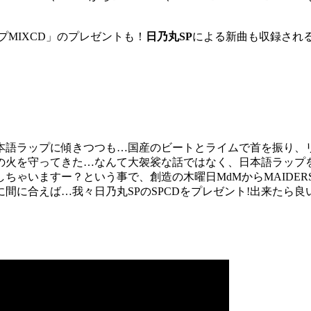
プMIXCD」のプレゼントも！
日乃丸SP
による新曲も収録され
日本語ラップに傾きつつも…国産のビートとライムで首を振り、
の火を守ってきた…なんて大袈裟な話ではなく、日本語ラップを寄
ー？という事で、創造の木曜日MdMからMAIDERS & DJ TE
ご招待。更に間に合えば…我々日乃丸SPのSPCDをプレゼント!出来たら良