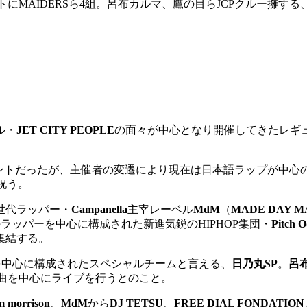
！ゲストにMAIDERSら4組。呂布カルマ、鷹の目らJCPクルー擁す
ル・
JET CITY PEOPLE
の面々が中心となり開催してきたレギュ
のイベントだったが、主催者の変遷により現在は日本語ラップが中
祝う。
世代ラッパー・
Campanella
主宰レーベル
MdM
（
MADE DAY M
ラッパーを中心に構成された新進気鋭のHIPHOP集団・
Pitch 
集結する。
を中心に構成されたスペシャルチームと言える、
日乃丸SP
。
呂
曲を中心にライブを行うとのこと。
m morrison
、
MdM
から
DJ TETSU
、
FREE DIAL FONDATION