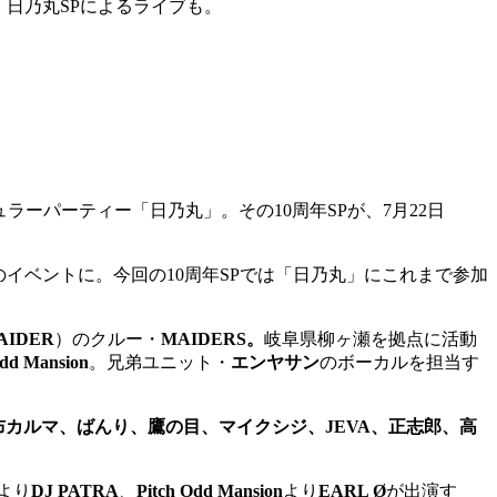
る、日乃丸SPによるライブも。
ラーパーティー「日乃丸」。その10周年SPが、7月22日
心のイベントに。今回の10周年SPでは「日乃丸」にこれまで参加
AIDER
）のクルー・
MAIDERS。
岐阜県柳ヶ瀬を拠点に活動
Odd Mansion
。兄弟ユニット・
エンヤサン
のボーカルを担当す
布カルマ、ばんり、鷹の目、マイクシジ、JEVA、正志郎、高
より
DJ PATRA
、
Pitch Odd Mansion
より
EARL Ø
が出演す