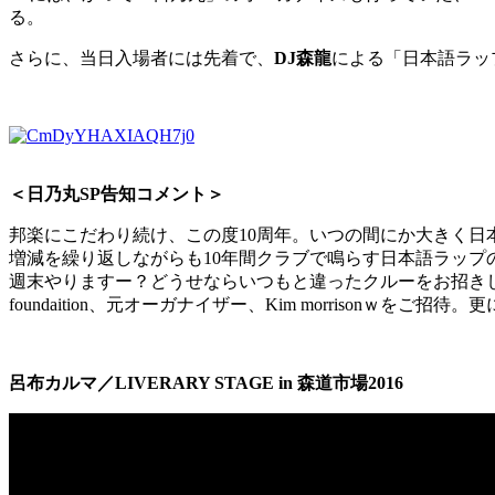
る。
さらに、当日入場者には先着で、
DJ森龍
による「日本語ラッ
＜日乃丸SP告知コメント＞
邦楽にこだわり続け、この度10周年。いつの間にか大きく
増減を繰り返しながらも10年間クラブで鳴らす日本語ラップ
週末やりますー？どうせならいつもと違ったクルーをお招きしちゃいます
foundaition、元オーガナイザー、Kim morrisonｗを
呂布カルマ／LIVERARY STAGE in 森道市場2016