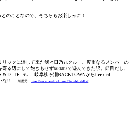
るとのことなので、そちらもお楽しみに！
リリックに涙して来た我々日乃丸クルー。度重なるメンバーの
る辺にして飽きもせずbuddhaで遊んできた訳。節目だし、
TSU 、岐阜柳ヶ瀬BACKTOWNからfree dial
いな!!
（引用元：
https://www.facebook.com/86clubbuddha/
）