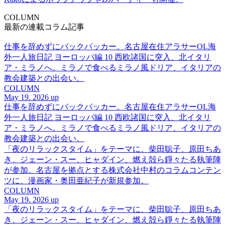
COLUMN
最新の連載コラム記事
仕事を辞めずにバックパッカー。名古屋在住アラサーOL海
外一人旅日記 ヨーロッパ編 10 西欧諸国に突入、北イタリ
ア・ミラノへ。ミラノで食べるミラノ風ドリア、イタリアの
教会建築との出会い。
COLUMN
May 19. 2026 up
仕事を辞めずにバックパッカー。名古屋在住アラサーOL海
外一人旅日記 ヨーロッパ編 10 西欧諸国に突入、北イタリ
ア・ミラノへ。ミラノで食べるミラノ風ドリア、イタリアの
教会建築との出会い。
「夜のリラックスタイム」をテーマに、柴田聡子、原田ちあ
き、ジェーン・スー、ヒャダイン、燃え殻ら錚々たる執筆陣
が参加。名古屋を拠点とする株式会社中村のコラムコンテン
ツに、漫画家・奥田亜紀子が新規参加。
COLUMN
May 19. 2026 up
「夜のリラックスタイム」をテーマに、柴田聡子、原田ちあ
き、ジェーン・スー、ヒャダイン、燃え殻ら錚々たる執筆陣