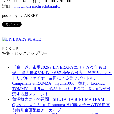
～22：00／14日（日）10：00～20：00
詳細：
http://mori-michi-ichiba.info/
posted by T.TAKEBE
PICK UP
特集・ピックアップ記事
「森、道、市場2026」LIVERARYエリアが今年も出
現。 過去最多60店以上が各地から出店。 呂布カルマと
トリプルファイヤー吉田によるラップバトル、
Campanella & RAMZA、hyunis1000、徳利、Licaxxx、
TOMMY、川辺素、 食品まつり、E.O.U、Kotsuらが出
演する新ステージも！
蓮沼執太に55の質問！SHUTA HASUNUMA TEAM - 55
Questions with Shuta Hasunuma 蓮沼執太チームTOUR直
前特別企画配信アーカイブ