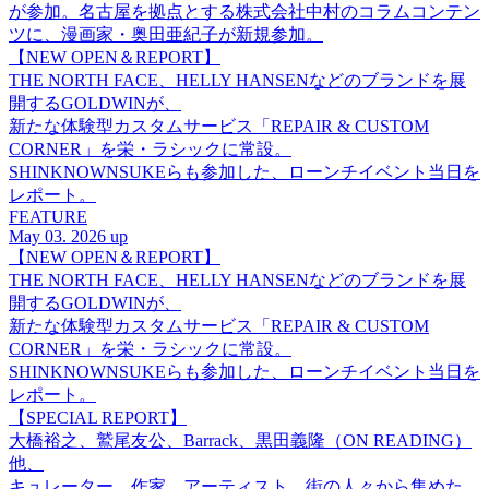
が参加。名古屋を拠点とする株式会社中村のコラムコンテン
ツに、漫画家・奥田亜紀子が新規参加。
【NEW OPEN＆REPORT】
THE NORTH FACE、HELLY HANSENなどのブランドを展
開するGOLDWINが、
新たな体験型カスタムサービス「REPAIR & CUSTOM
CORNER」を栄・ラシックに常設。
SHINKNOWNSUKEらも参加した、ローンチイベント当日を
レポート。
FEATURE
May 03. 2026 up
【NEW OPEN＆REPORT】
THE NORTH FACE、HELLY HANSENなどのブランドを展
開するGOLDWINが、
新たな体験型カスタムサービス「REPAIR & CUSTOM
CORNER」を栄・ラシックに常設。
SHINKNOWNSUKEらも参加した、ローンチイベント当日を
レポート。
【SPECIAL REPORT】
大橋裕之、鷲尾友公、Barrack、黒田義隆（ON READING）
他、
キュレーター、作家、アーティスト、街の人々から集めた