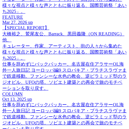
様々な視点と様々な声とともに振り返る、国際芸術祭「あい
ち2025」。
FEATURE
Mar 27. 2026 up
【SPECIAL REPORT】
大橋裕之、鷲尾友公、Barrack、黒田義隆（ON READING）
他、
キュレーター、作家、アーティスト、街の人々から集めた
様々な視点と様々な声とともに振り返る、国際芸術祭「あい
ち2025」。
仕事を辞めずにバックパッカー。名古屋在住アラサーOL海
外一人旅日記 ヨーロッパ編9 スロバキア・ブラチスラヴァま
で鉄道移動。ファンシーな水色の教会、逆ピラミッド型のラ
ジオビル、UFOの塔。ソビエト建築との再会で旅のモチベ
ーションを取り戻す。
COLUMN
Oct 13. 2025 up
仕事を辞めずにバックパッカー。名古屋在住アラサーOL海
外一人旅日記 ヨーロッパ編9 スロバキア・ブラチスラヴァま
で鉄道移動。ファンシーな水色の教会、逆ピラミッド型のラ
ジオビル、UFOの塔。ソビエト建築との再会で旅のモチベ
ーションを取り戻す。