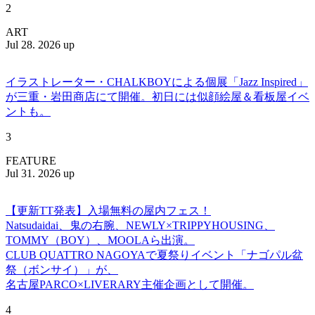
2
ART
Jul 28. 2026 up
イラストレーター・CHALKBOYによる個展「Jazz Inspired」
が三重・岩田商店にて開催。初日には似顔絵屋＆看板屋イベ
ントも。
3
FEATURE
Jul 31. 2026 up
【更新TT発表】入場無料の屋内フェス！
Natsudaidai、鬼の右腕、NEWLY×TRIPPYHOUSING、
TOMMY（BOY）、MOOLAら出演。
CLUB QUATTRO NAGOYAで夏祭りイベント「ナゴパル盆
祭（ボンサイ）」が、
名古屋PARCO×LIVERARY主催企画として開催。
4