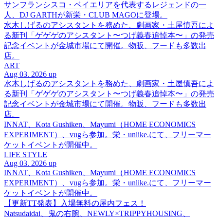
サンフランシスコ・ベイエリアを代表するレジェンドの一
人、DJ GARTHが新栄・CLUB MAGOに登場。
水木しげるのアシスタントを務めた、劇画家・土屋慎吾によ
る新刊「ゲゲゲのアシスタント〜つげ義春追悼本〜」の発売
記念イベントが金城市場にて開催。物販、フードも多数出
店。
ART
Aug 03. 2026 up
水木しげるのアシスタントを務めた、劇画家・土屋慎吾によ
る新刊「ゲゲゲのアシスタント〜つげ義春追悼本〜」の発売
記念イベントが金城市場にて開催。物販、フードも多数出
店。
INNAT、Kota Gushiken、Mayumi（HOME ECONOMICS
EXPERIMENT）、vugら参加。栄・unlike.にて、フリーマー
ケットイベントが開催中。
LIFE STYLE
Aug 03. 2026 up
INNAT、Kota Gushiken、Mayumi（HOME ECONOMICS
EXPERIMENT）、vugら参加。栄・unlike.にて、フリーマー
ケットイベントが開催中。
【更新TT発表】入場無料の屋内フェス！
Natsudaidai、鬼の右腕、NEWLY×TRIPPYHOUSING、