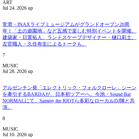
ART
Jul 24. 2026 up
常滑・INAXライブミュージアムがグランドオープン20周
年！「土の遊園地」など五感で楽しむ特別イベントを開催。
建築家・日置拓人、ランドスケープデザイナー・樋口彩土、
左官職人・久住有生によるトークも。
7
MUSIC
Jul 28. 2026 up
アルゼンチン発「エレクトリック・フォルクローレ」シーン
を牽引するBARDAが、日本初ツアーへ。今池・Sound Bar
NORMALにて、Sammy the RIOTら多彩なローカルDJ陣と共
演。
8
MUSIC
Jul 10. 2026 up