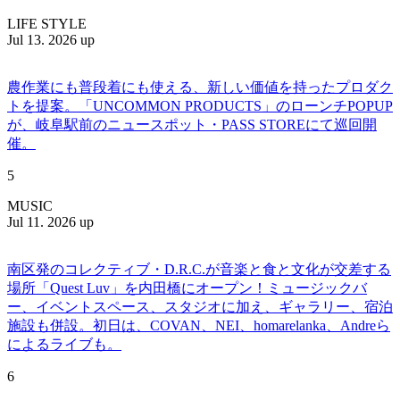
LIFE STYLE
Jul 13. 2026 up
農作業にも普段着にも使える、新しい価値を持ったプロダク
トを提案。「UNCOMMON PRODUCTS」のローンチPOPUP
が、岐阜駅前のニュースポット・PASS STOREにて巡回開
催。
5
MUSIC
Jul 11. 2026 up
南区発のコレクティブ・D.R.C.が⾳楽と⾷と⽂化が交差する
場所「Quest Luv」を内田橋にオープン！ミュージックバ
ー、イベントスペース、スタジオに加え、ギャラリー、宿泊
施設も併設。初日は、COVAN、NEI、homarelanka、Andreら
によるライブも。
6