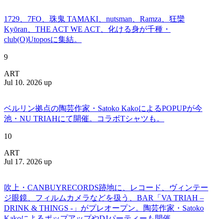
1729、7FO、珠鬼 TAMAKI、nutsman、Ramza、狂欒
Kyōran、THE ACT WE ACT、化ける身が千種・
club(O)Utoposに集結。
9
ART
Jul 10. 2026 up
ベルリン拠点の陶芸作家・Satoko KakoによるPOPUPが今
池・NU TRIAHにて開催。コラボTシャツも。
10
ART
Jul 17. 2026 up
吹上・CANBUYRECORDS跡地に、レコード、ヴィンテー
ジ眼鏡、フィルムカメラなどを扱う、BAR「VA TRIAH –
DRINK & THINGS -」がプレオープン。陶芸作家・Satoko
KakoによるポップアップやDJパーティーも開催。