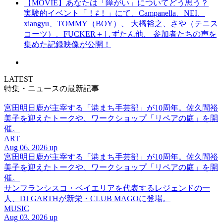
【MOVIE】あなたは「障がい」についてどう思う？
実験的イベント「！⇄！」にて、Campanella、NEI、
xiangyu、TOMMY（BOY）、 大橋裕之、さや（テニス
コーツ）、FUCKER＋しずたん他、 参加者たちの声を
集めた記録映像が公開！
LATEST
特集・ニュースの最新記事
宮田明日鹿が主宰する「港まち手芸部」が10周年。佐久間裕
美子を迎えたトークや、ワークショップ「リペアの庭」を開
催。
ART
Aug 06. 2026 up
宮田明日鹿が主宰する「港まち手芸部」が10周年。佐久間裕
美子を迎えたトークや、ワークショップ「リペアの庭」を開
催。
サンフランシスコ・ベイエリアを代表するレジェンドの一
人、DJ GARTHが新栄・CLUB MAGOに登場。
MUSIC
Aug 03. 2026 up