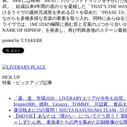
表。’04年には映画「HEAT」のサウンドトラックを手が
武」、結成以来8年間の道のりを凝縮した「THAT’S THE WAY
けるライヴの最終完成形を求める日々を収めた「PHASE 3.9
ながらも多種多様な音楽の要素を取り入れ、同時にあらゆる
ライヴでは、1MC1DJの極限に挑む音と言葉のぶつかり合いから発す
NAME OF HIPHOP」を発表し、再び列島各地のステー
posted by T.TAKEBE
PICK UP
特集・ピックアップ記事
「森、道、市場2026」LIVERARYエリアが今年も出現。
hyunis1000、徳利、Licaxxx、TOMMY、川辺素、 
蓮沼執太に55の質問！SHUTA HASUNUMA TEAM - 55 Q
【MOVIE】あなたは「障がい」についてどう思う？ 実験的イ
＋しずたん他、 参加者たちの声を集めた記録映像が公