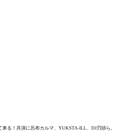
て来る！共演に呂布カルマ、YUKSTA-ILL、DJ刃頭ら。