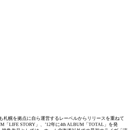
で結成。以後も札幌を拠点に自ら運営するレーベルからリリースを重ねて
LBUM「LIFE STORY」、’12年に4th ALBUM「TOTAL」を発