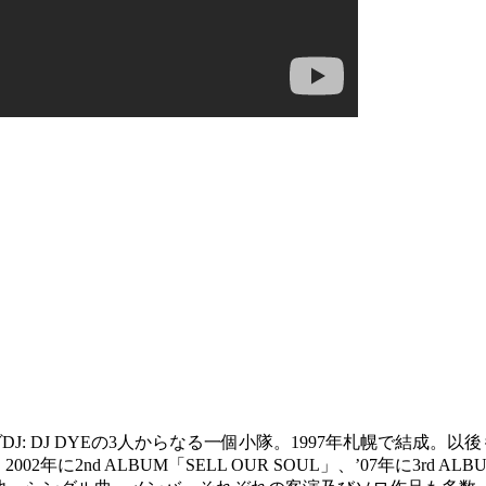
O、ライヴDJ: DJ DYEの3人からなる一個小隊。1997年札幌
」、2002年に2nd ALBUM「SELL OUR SOUL」、’07年に3rd A