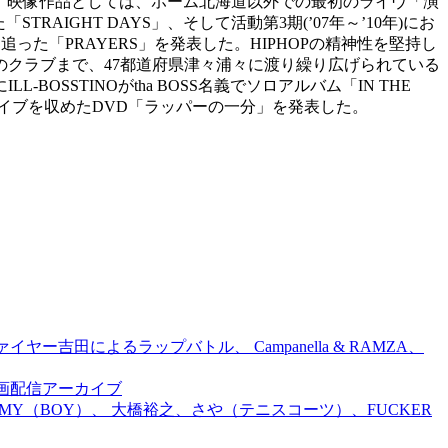
数。映像作品としては、ホーム北海道以外での最初のライヴ「演
TRAIGHT DAYS」、そして活動第3期(’07年～’10年)にお
追った「PRAYERS」を発表した。HIPHOPの精神性を堅持し
クラブまで、47都道府県津々浦々に渡り繰り広げられている
OSSTINOがtha BOSS名義でソロアルバム「IN THE
のライブを収めたDVD「ラッパーの一分」を発表した。
吉田によるラップバトル、 Campanella & RAMZA、
前特別企画配信アーカイブ
TOMMY（BOY）、 大橋裕之、さや（テニスコーツ）、FUCKER