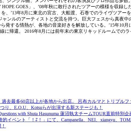
けた他、シングル曲、メンバーそれぞれの客演及びソロ作品も多
 HOPE GOES」、’08年秋に敢行されたツアーの模様を収録した「S
」を、’13年8月に東北の宮古、大船渡、石巻でのライヴツアーを
ジャンルのアーティストと交流を持つ。巨大フェスから真夜中の
る情熱が、各地の音楽好きを解放している。’15年10月にILL-B
ジ最前線に帰還。 2016年8月には前年末の東京リキッドルームで
 過去最多60店以上が各地から出店。 呂布カルマとトリプルファイヤー
食品まつり、E.O.U、Kotsuらが出演する新ステージも！
uestions with Shuta Hasunuma 蓮沼執太チームTOUR直
ベント「！⇄！」にて、Campanella、NEI、xiangyu、
開！