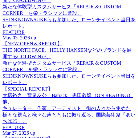
開するGOLDWINが、
新たな体験型カスタムサービス「REPAIR & CUSTOM
CORNER」を栄・ラシックに常設。
SHINKNOWNSUKEらも参加した、ローンチイベント当日を
レポート。
FEATURE
May 03. 2026 up
【NEW OPEN＆REPORT】
THE NORTH FACE、HELLY HANSENなどのブランドを展
開するGOLDWINが、
新たな体験型カスタムサービス「REPAIR & CUSTOM
CORNER」を栄・ラシックに常設。
SHINKNOWNSUKEらも参加した、ローンチイベント当日を
レポート。
【SPECIAL REPORT】
大橋裕之、鷲尾友公、Barrack、黒田義隆（ON READING）
他、
キュレーター、作家、アーティスト、街の人々から集めた
様々な視点と様々な声とともに振り返る、国際芸術祭「あい
ち2025」。
FEATURE
Mar 27. 2026 up