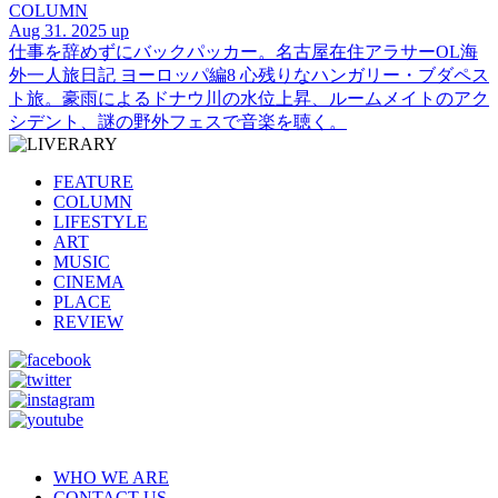
COLUMN
Aug 31. 2025 up
仕事を辞めずにバックパッカー。名古屋在住アラサーOL海
外一人旅日記 ヨーロッパ編8 心残りなハンガリー・ブダペス
ト旅。豪雨によるドナウ川の水位上昇、ルームメイトのアク
シデント、謎の野外フェスで音楽を聴く。
FEATURE
COLUMN
LIFESTYLE
ART
MUSIC
CINEMA
PLACE
REVIEW
WHO WE ARE
CONTACT US