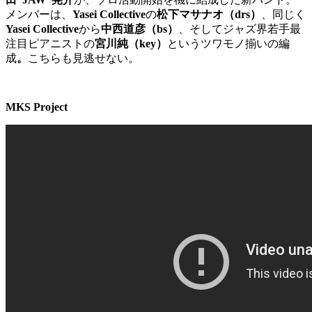
メンバーは、
Yasei Collective
の
松下マサナオ（drs）
、同じく
Yasei Collective
から
中西道彦（bs）
、そしてジャズ界若手最
注目ピアニストの
宮川純（key）
というツワモノ揃いの編
成
。
こちらも見逃せない。
MKS Project