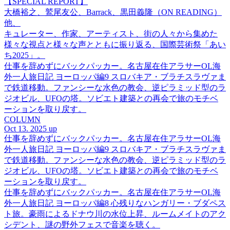
【SPECIAL REPORT】
大橋裕之、鷲尾友公、Barrack、黒田義隆（ON READING）
他、
キュレーター、作家、アーティスト、街の人々から集めた
様々な視点と様々な声とともに振り返る、国際芸術祭「あい
ち2025」。
仕事を辞めずにバックパッカー。名古屋在住アラサーOL海
外一人旅日記 ヨーロッパ編9 スロバキア・ブラチスラヴァま
で鉄道移動。ファンシーな水色の教会、逆ピラミッド型のラ
ジオビル、UFOの塔。ソビエト建築との再会で旅のモチベ
ーションを取り戻す。
COLUMN
Oct 13. 2025 up
仕事を辞めずにバックパッカー。名古屋在住アラサーOL海
外一人旅日記 ヨーロッパ編9 スロバキア・ブラチスラヴァま
で鉄道移動。ファンシーな水色の教会、逆ピラミッド型のラ
ジオビル、UFOの塔。ソビエト建築との再会で旅のモチベ
ーションを取り戻す。
仕事を辞めずにバックパッカー。名古屋在住アラサーOL海
外一人旅日記 ヨーロッパ編8 心残りなハンガリー・ブダペス
ト旅。豪雨によるドナウ川の水位上昇、ルームメイトのアク
シデント、謎の野外フェスで音楽を聴く。