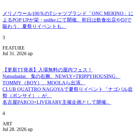
メリノウール100％のTシャツブランド「ONC MERINO」に
よるPOP UPが栄・unlike.にて開催。初日は飲食出店やDJで
賑わう、夏祭りイベントも。
3
FEATURE
Jul 31. 2026 up
【更新TT発表】入場無料の屋内フェス！
Natsudaidai、鬼の右腕、NEWLY×TRIPPYHOUSING、
TOMMY（BOY）、MOOLAら出演。
CLUB QUATTRO NAGOYAで夏祭りイベント「ナゴパル盆
祭（ボンサイ）」が、
名古屋PARCO×LIVERARY主催企画として開催。
4
ART
Jul 28. 2026 up