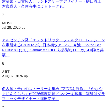
建築家・日置拓人、ランドスケープデザイナー・樋口彩土、
左官職人・久住有生によるトークも。
7
MUSIC
Jul 28. 2026 up
アルゼンチン発「エレクトリック・フォルクローレ」シーン
を牽引するBARDAが、日本初ツアーへ。今池・Sound Bar
NORMALにて、Sammy the RIOTら多彩なローカルDJ陣と共
演。
8
ART
Aug 07. 2026 up
名古屋・金山のストーリーを集めてZINEを制作。「かなや
まじんくらぶ」が2026年度活動メンバーを募集。講師はグラ
フィックデザイナー・溝田尚子。