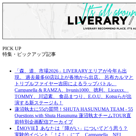
PICK UP
特集・ピックアップ記事
「森、道、市場2026」LIVERARYエリアが今年も出
現。 過去最多60店以上が各地から出店。 呂布カルマと
トリプルファイヤー吉田によるラップバトル、
Campanella & RAMZA、hyunis1000、徳利、Licaxxx、
TOMMY、川辺素、 食品まつり、E.O.U、Kotsuらが出
演する新ステージも！
蓮沼執太に55の質問！SHUTA HASUNUMA TEAM - 55
Questions with Shuta Hasunuma 蓮沼執太チームTOUR直
前特別企画配信アーカイブ
【MOVIE】あなたは「障がい」についてどう思う？
実験的イベント「！⇄！」にて、Campanella、NEI、