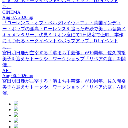
にまつわるトークイベントやポップアップ、DJ イベント
も。
CINEMA
Aug 07. 2026 up
『ローレンス・オブ・ベルグレイヴィア』：英国インディ
ー・ポップの孤高・ローレンスを追った奇妙で美しい音楽ド
キュメンタリー。伏見ミリオン座にて1日限定で上映。本作
にまつわるトークイベントやポップアップ、DJ イベント
も。
宮田明日鹿が主宰する「港まち手芸部」が10周年。佐久間裕
美子を迎えたトークや、ワークショップ「リペアの庭」を開
催。
ART
Aug 06. 2026 up
宮田明日鹿が主宰する「港まち手芸部」が10周年。佐久間裕
美子を迎えたトークや、ワークショップ「リペアの庭」を開
催。