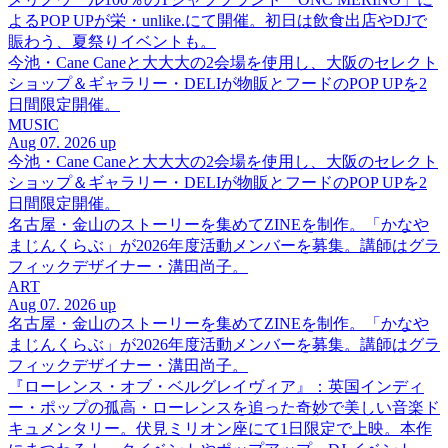
よるPOP UPが栄・unlike.にて開催。初日は飲食出店やDJで
賑わう、夏祭りイベントも。
今池・Cane Caneと大大大の2会場を使用し、大阪のセレクト
ショップ＆ギャラリー・DELIが物販とフードのPOP UPを2
日間限定開催。
MUSIC
Aug 07. 2026 up
今池・Cane Caneと大大大の2会場を使用し、大阪のセレクト
ショップ＆ギャラリー・DELIが物販とフードのPOP UPを2
日間限定開催。
名古屋・金山のストーリーを集めてZINEを制作。「かなや
まじんくらぶ」が2026年度活動メンバーを募集。講師はグラ
フィックデザイナー・溝田尚子。
ART
Aug 07. 2026 up
名古屋・金山のストーリーを集めてZINEを制作。「かなや
まじんくらぶ」が2026年度活動メンバーを募集。講師はグラ
フィックデザイナー・溝田尚子。
『ローレンス・オブ・ベルグレイヴィア』：英国インディ
ー・ポップの孤高・ローレンスを追った奇妙で美しい音楽ド
キュメンタリー。伏見ミリオン座にて1日限定で上映。本作