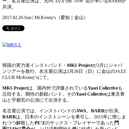
ー。名古屋公演は、元PE’Zの門田”JAW”晃介率いるBARBが
共演。
2017.02.26.Sun | Mr.Kenny's（愛知｜金山）
韓国の実力派インストバンド・
MKS Project
が2月にジャパ
ンツアーを敢行。名古屋公演は2月26日（日）に金山のJAZZ
CLUB Mr.Kenny’sにて。
MKS Project
は、国内外で評価されている
Yasei Collective
も
注目する、期待の新鋭バンド。その
Yasei Collective
は東京青
山と宇都宮の公演にて出演する。
名古屋公演では、インストバンドの
AWA
、
BARB
が出演。
BARB
は、日本のインストシーンを牽引し、2015年に惜しま
れつつ解散した
PE’Z
のサックス・プレイヤーであった
門
田”JAW”晃介
が、ソロ活動開始を機に結成した新バンド。