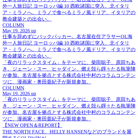
外一人旅日記 ヨーロッパ編 10 西欧諸国に突入、北イタリ
ア・ミラノへ。ミラノで食べるミラノ風ドリア、イタリアの
教会建築との出会い。
COLUMN
May 19. 2026 up
仕事を辞めずにバックパッカー。名古屋在住アラサーOL海
外一人旅日記 ヨーロッパ編 10 西欧諸国に突入、北イタリ
ア・ミラノへ。ミラノで食べるミラノ風ドリア、イタリアの
教会建築との出会い。
「夜のリラックスタイム」をテーマに、柴田聡子、原田ちあ
き、ジェーン・スー、ヒャダイン、燃え殻ら錚々たる執筆陣
が参加。名古屋を拠点とする株式会社中村のコラムコンテン
ツに、漫画家・奥田亜紀子が新規参加。
COLUMN
May 19. 2026 up
「夜のリラックスタイム」をテーマに、柴田聡子、原田ちあ
き、ジェーン・スー、ヒャダイン、燃え殻ら錚々たる執筆陣
が参加。名古屋を拠点とする株式会社中村のコラムコンテン
ツに、漫画家・奥田亜紀子が新規参加。
【NEW OPEN＆REPORT】
THE NORTH FACE、HELLY HANSENなどのブランドを展