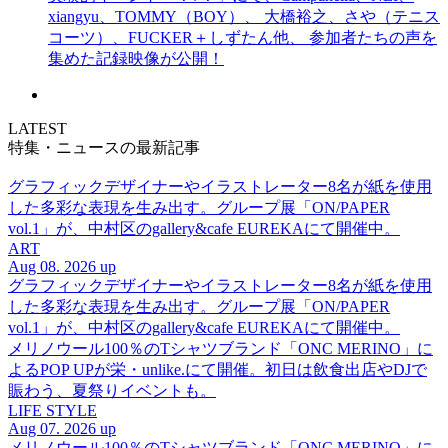
xiangyu、TOMMY（BOY）、 大橋裕之、さや（テニス
コーツ）、FUCKER＋しずたん他、 参加者たちの声を
集めた記録映像が公開！
LATEST
特集・ニュースの最新記事
グラフィックデザイナーやイラストレーター8名が紙を使用
した多彩な表現を生み出す。グループ展「ON/PAPER
vol.1」が、中村区のgallery&cafe EUREKAにて開催中。
ART
Aug 08. 2026 up
グラフィックデザイナーやイラストレーター8名が紙を使用
した多彩な表現を生み出す。グループ展「ON/PAPER
vol.1」が、中村区のgallery&cafe EUREKAにて開催中。
メリノウール100％のTシャツブランド「ONC MERINO」に
よるPOP UPが栄・unlike.にて開催。初日は飲食出店やDJで
賑わう、夏祭りイベントも。
LIFE STYLE
Aug 07. 2026 up
メリノウール100％のTシャツブランド「ONC MERINO」に