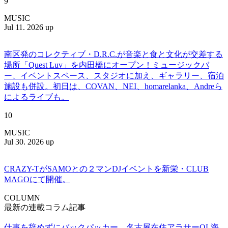
9
MUSIC
Jul 11. 2026 up
南区発のコレクティブ・D.R.C.が⾳楽と⾷と⽂化が交差する
場所「Quest Luv」を内田橋にオープン！ミュージックバ
ー、イベントスペース、スタジオに加え、ギャラリー、宿泊
施設も併設。初日は、COVAN、NEI、homarelanka、Andreら
によるライブも。
10
MUSIC
Jul 30. 2026 up
CRAZY-TがSAMOとの２マンDJイベントを新栄・CLUB
MAGOにて開催。
COLUMN
最新の連載コラム記事
仕事を辞めずにバックパッカー。名古屋在住アラサーOL海