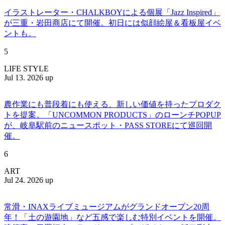
イラストレーター・CHALKBOYによる個展「Jazz Inspired」
が三重・岩田商店にて開催。初日には似顔絵屋＆看板屋イベ
ントも。
5
LIFE STYLE
Jul 13. 2026 up
農作業にも普段着にも使える、新しい価値を持ったプロダク
トを提案。「UNCOMMON PRODUCTS」のローンチPOPUP
が、岐阜駅前のニュースポット・PASS STOREにて巡回開
催。
6
ART
Jul 24. 2026 up
常滑・INAXライブミュージアムがグランドオープン20周
年！「土の遊園地」など五感で楽しむ特別イベントを開催。