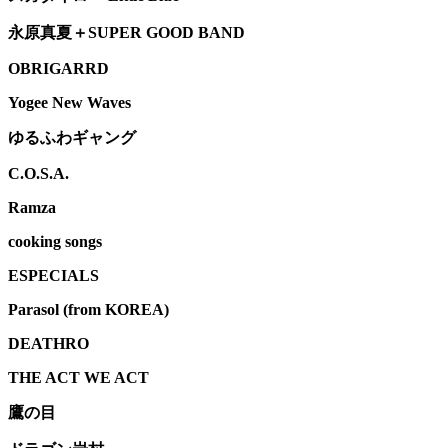
永原真夏＋SUPER GOOD BAND
OBRIGARRD
Yogee New Waves
ゆるふわギャング
C.O.S.A.
Ramza
cooking songs
ESPECIALS
Parasol (from KOREA)
DEATHRO
THE ACT WE ACT
鷹の目