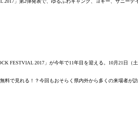
VAL 2017」第2弾発表で、ゆるふわギャング、ヨギー、サニーデイ
）
K FESTVIAL 2017」が今年で11年目を迎える。10月2
場無料で見れる！？今回もおそらく県内外から多くの来場者が