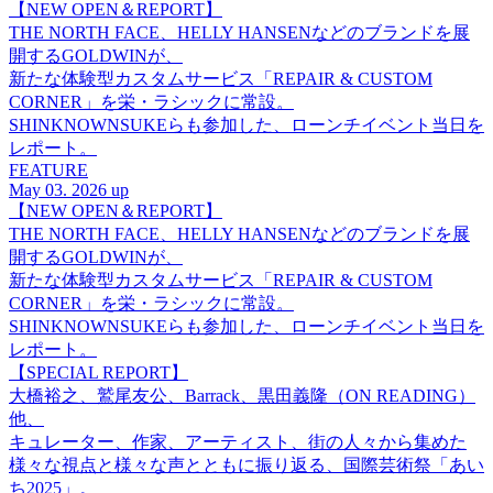
【NEW OPEN＆REPORT】
THE NORTH FACE、HELLY HANSENなどのブランドを展
開するGOLDWINが、
新たな体験型カスタムサービス「REPAIR & CUSTOM
CORNER」を栄・ラシックに常設。
SHINKNOWNSUKEらも参加した、ローンチイベント当日を
レポート。
FEATURE
May 03. 2026 up
【NEW OPEN＆REPORT】
THE NORTH FACE、HELLY HANSENなどのブランドを展
開するGOLDWINが、
新たな体験型カスタムサービス「REPAIR & CUSTOM
CORNER」を栄・ラシックに常設。
SHINKNOWNSUKEらも参加した、ローンチイベント当日を
レポート。
【SPECIAL REPORT】
大橋裕之、鷲尾友公、Barrack、黒田義隆（ON READING）
他、
キュレーター、作家、アーティスト、街の人々から集めた
様々な視点と様々な声とともに振り返る、国際芸術祭「あい
ち2025」。