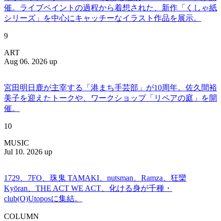
催。ライブペイントの過程から着想された、新作「くしゃ紙
シリーズ」を中心にキャッチーなイラスト作品を展示。
9
ART
Aug 06. 2026 up
宮田明日鹿が主宰する「港まち手芸部」が10周年。佐久間裕
美子を迎えたトークや、ワークショップ「リペアの庭」を開
催。
10
MUSIC
Jul 10. 2026 up
1729、7FO、珠鬼 TAMAKI、nutsman、Ramza、狂欒
Kyōran、THE ACT WE ACT、化ける身が千種・
club(O)Utoposに集結。
COLUMN