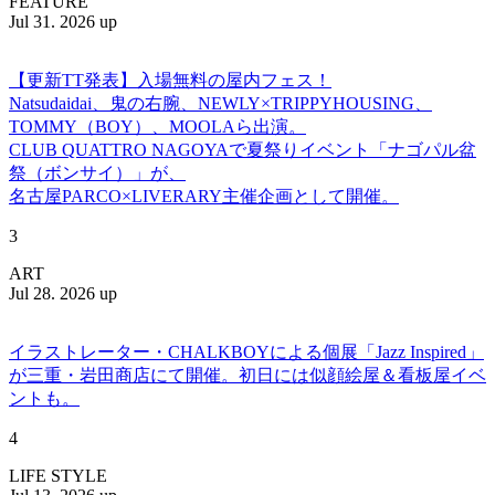
FEATURE
Jul 31. 2026 up
【更新TT発表】入場無料の屋内フェス！
Natsudaidai、鬼の右腕、NEWLY×TRIPPYHOUSING、
TOMMY（BOY）、MOOLAら出演。
CLUB QUATTRO NAGOYAで夏祭りイベント「ナゴパル盆
祭（ボンサイ）」が、
名古屋PARCO×LIVERARY主催企画として開催。
3
ART
Jul 28. 2026 up
イラストレーター・CHALKBOYによる個展「Jazz Inspired」
が三重・岩田商店にて開催。初日には似顔絵屋＆看板屋イベ
ントも。
4
LIFE STYLE