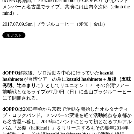
dOPPO再結成！？kazuki hashimoto（ex.dOPPO）が元バンド
メンバーと名古屋でライブ。共演には山内幸次郎（climb the
mind）。
2017.07.09.Sun | ブラジルコーヒー（愛知｜金山）
dOPPO
解散後、ソロ活動を中心に行っていた
kazuki
hashimoto
が台湾ツアーの為に
kazuki hashimoto＋反復（五味
秀明、辻本まりこ）
としてリユニオン！？ その台湾ツアー
前哨戦となるライブが7月9日（日）に金山ブラジルコーヒー
にて開催される。
dOPPO
は2003年頃から京都で活動を開始したオルタナティ
ブ・ロックバンド。メンバーの変遷を経て活動拠点を京都か
ら名古屋へ移し、2013年にバンドにとって初となるフルアル
バム『反復（halfdead）』をリリースするもその翌年2014年