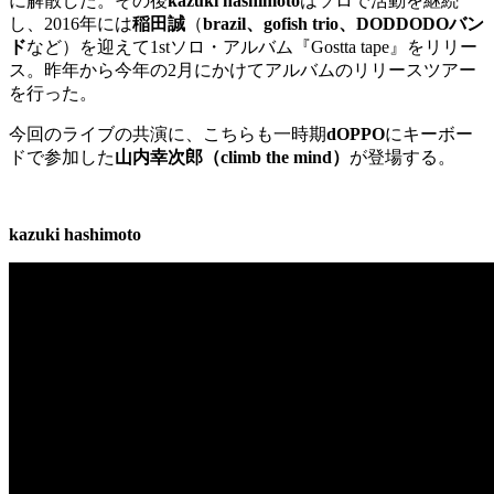
に解散した。その後
kazuki hashimoto
はソロで活動を継続
し、2016年には
稲田誠
（
brazil、gofish trio、DODDODOバン
ド
など）を迎えて1stソロ・アルバム『Gostta tape』をリリー
ス。昨年から今年の2月にかけてアルバムのリリースツアー
を行った。
今回のライブの共演に、こちらも一時期
dOPPO
にキーボー
ドで参加した
山内幸次郎（climb the mind）
が登場する。
kazuki hashimoto