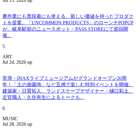
Jul 13. 2026 up
農作業にも普段着にも使える、新しい価値を持ったプロダク
トを提案。「UNCOMMON PRODUCTS」のローンチPOPUP
が、岐阜駅前のニュースポット・PASS STOREにて巡回開
催。
5
ART
Jul 24. 2026 up
常滑・INAXライブミュージアムがグランドオープン20周
年！「土の遊園地」など五感で楽しむ特別イベントを開催。
建築家・日置拓人、ランドスケープデザイナー・樋口彩土、
左官職人・久住有生によるトークも。
6
MUSIC
Jul 28. 2026 up