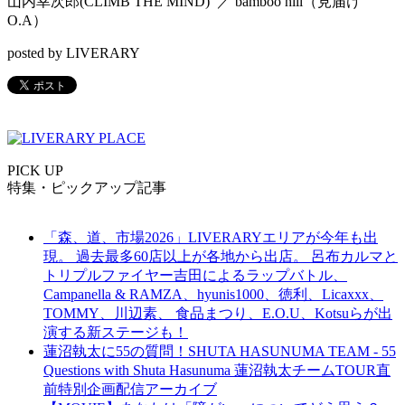
山内幸次郎(CLIMB THE MIND) ／ bamboo hill（見届け
O.A）
posted by LIVERARY
PICK UP
特集・ピックアップ記事
「森、道、市場2026」LIVERARYエリアが今年も出
現。 過去最多60店以上が各地から出店。 呂布カルマと
トリプルファイヤー吉田によるラップバトル、
Campanella & RAMZA、hyunis1000、徳利、Licaxxx、
TOMMY、川辺素、 食品まつり、E.O.U、Kotsuらが出
演する新ステージも！
蓮沼執太に55の質問！SHUTA HASUNUMA TEAM - 55
Questions with Shuta Hasunuma 蓮沼執太チームTOUR直
前特別企画配信アーカイブ