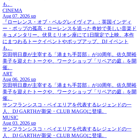
も。
CINEMA
Aug 07. 2026 up
『ローレンス・オブ・ベルグレイヴィア』：英国インディ
ー・ポップの孤高・ローレンスを追った奇妙で美しい音楽ド
キュメンタリー。伏見ミリオン座にて1日限定で上映。本作
にまつわるトークイベントやポップアップ、DJ イベント
も。
宮田明日鹿が主宰する「港まち手芸部」が10周年。佐久間裕
美子を迎えたトークや、ワークショップ「リペアの庭」を開
催。
ART
Aug 06. 2026 up
宮田明日鹿が主宰する「港まち手芸部」が10周年。佐久間裕
美子を迎えたトークや、ワークショップ「リペアの庭」を開
催。
サンフランシスコ・ベイエリアを代表するレジェンドの一
人、DJ GARTHが新栄・CLUB MAGOに登場。
MUSIC
Aug 03. 2026 up
サンフランシスコ・ベイエリアを代表するレジェンドの一
人、DJ GARTHが新栄・CLUB MAGOに登場。