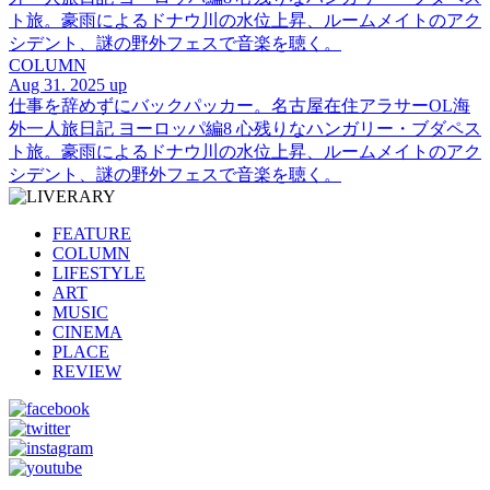
ト旅。豪雨によるドナウ川の水位上昇、ルームメイトのアク
シデント、謎の野外フェスで音楽を聴く。
COLUMN
Aug 31. 2025 up
仕事を辞めずにバックパッカー。名古屋在住アラサーOL海
外一人旅日記 ヨーロッパ編8 心残りなハンガリー・ブダペス
ト旅。豪雨によるドナウ川の水位上昇、ルームメイトのアク
シデント、謎の野外フェスで音楽を聴く。
FEATURE
COLUMN
LIFESTYLE
ART
MUSIC
CINEMA
PLACE
REVIEW