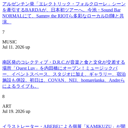
アルゼンチン発「エレクトリック・フォルクローレ」シーン
を牽引するBARDAが、日本初ツアーへ。今池・Sound Bar
NORMALにて、Sammy the RIOTら多彩なローカルDJ陣と共
演。
7
MUSIC
Jul 11. 2026 up
南区発のコレクティブ・D.R.C.が⾳楽と⾷と⽂化が交差する
場所「Quest Luv」を内田橋にオープン！ミュージックバ
ー、イベントスペース、スタジオに加え、ギャラリー、宿泊
施設も併設。初日は、COVAN、NEI、homarelanka、Andreら
によるライブも。
8
ART
Jul 19. 2026 up
イラストレーター・ABEBEによる個展「KAMIKUZU」が開