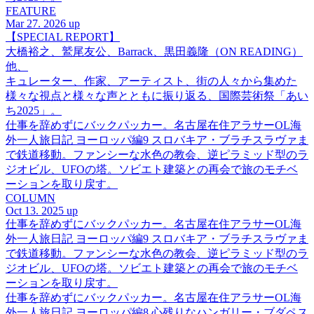
FEATURE
Mar 27. 2026 up
【SPECIAL REPORT】
大橋裕之、鷲尾友公、Barrack、黒田義隆（ON READING）
他、
キュレーター、作家、アーティスト、街の人々から集めた
様々な視点と様々な声とともに振り返る、国際芸術祭「あい
ち2025」。
仕事を辞めずにバックパッカー。名古屋在住アラサーOL海
外一人旅日記 ヨーロッパ編9 スロバキア・ブラチスラヴァま
で鉄道移動。ファンシーな水色の教会、逆ピラミッド型のラ
ジオビル、UFOの塔。ソビエト建築との再会で旅のモチベ
ーションを取り戻す。
COLUMN
Oct 13. 2025 up
仕事を辞めずにバックパッカー。名古屋在住アラサーOL海
外一人旅日記 ヨーロッパ編9 スロバキア・ブラチスラヴァま
で鉄道移動。ファンシーな水色の教会、逆ピラミッド型のラ
ジオビル、UFOの塔。ソビエト建築との再会で旅のモチベ
ーションを取り戻す。
仕事を辞めずにバックパッカー。名古屋在住アラサーOL海
外一人旅日記 ヨーロッパ編8 心残りなハンガリー・ブダペス