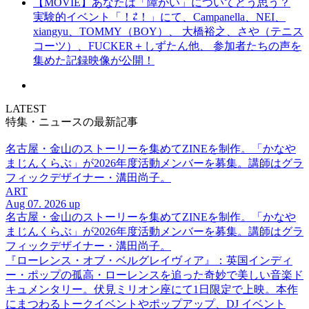
【MOVIE】あなたは「障がい」についてどう思う？
実験的イベント「！⇄！」にて、Campanella、NEI、
xiangyu、TOMMY（BOY）、 大橋裕之、さや（テニス
コーツ）、FUCKER＋しずたん他、 参加者たちの声を
集めた記録映像が公開！
LATEST
特集・ニュースの最新記事
名古屋・金山のストーリーを集めてZINEを制作。「かなや
まじんくらぶ」が2026年度活動メンバーを募集。講師はグラ
フィックデザイナー・溝田尚子。
ART
Aug 07. 2026 up
名古屋・金山のストーリーを集めてZINEを制作。「かなや
まじんくらぶ」が2026年度活動メンバーを募集。講師はグラ
フィックデザイナー・溝田尚子。
『ローレンス・オブ・ベルグレイヴィア』：英国インディ
ー・ポップの孤高・ローレンスを追った奇妙で美しい音楽ド
キュメンタリー。伏見ミリオン座にて1日限定で上映。本作
にまつわるトークイベントやポップアップ、DJ イベント