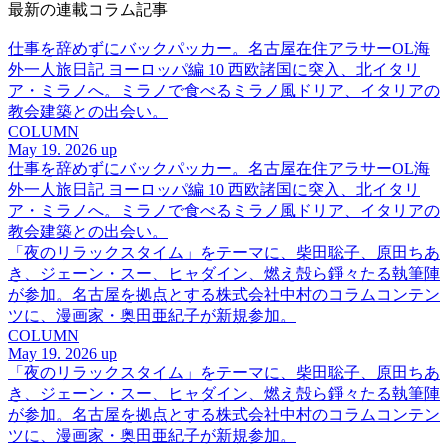
最新の連載コラム記事
仕事を辞めずにバックパッカー。名古屋在住アラサーOL海
外一人旅日記 ヨーロッパ編 10 西欧諸国に突入、北イタリ
ア・ミラノへ。ミラノで食べるミラノ風ドリア、イタリアの
教会建築との出会い。
COLUMN
May 19. 2026 up
仕事を辞めずにバックパッカー。名古屋在住アラサーOL海
外一人旅日記 ヨーロッパ編 10 西欧諸国に突入、北イタリ
ア・ミラノへ。ミラノで食べるミラノ風ドリア、イタリアの
教会建築との出会い。
「夜のリラックスタイム」をテーマに、柴田聡子、原田ちあ
き、ジェーン・スー、ヒャダイン、燃え殻ら錚々たる執筆陣
が参加。名古屋を拠点とする株式会社中村のコラムコンテン
ツに、漫画家・奥田亜紀子が新規参加。
COLUMN
May 19. 2026 up
「夜のリラックスタイム」をテーマに、柴田聡子、原田ちあ
き、ジェーン・スー、ヒャダイン、燃え殻ら錚々たる執筆陣
が参加。名古屋を拠点とする株式会社中村のコラムコンテン
ツに、漫画家・奥田亜紀子が新規参加。