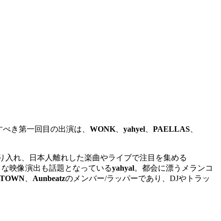
記念すべき第一回目の出演は、
WONK
、
yahyel
、
PAELLAS
、
取り入れ、日本人離れした楽曲やライブで注目を集める
クな映像演出も話題となっている
yahyal
。都会に漂うメランコ
YTOWN
、
Aunbeatz
のメンバー/ラッパーであり、DJやトラッ