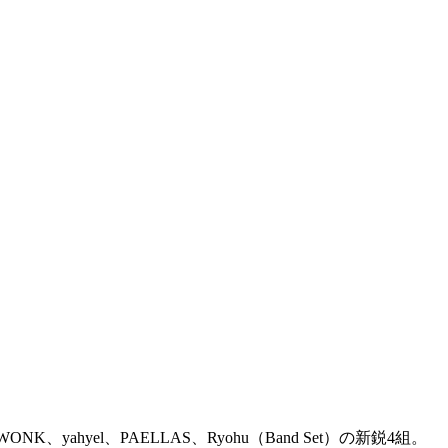
yahyel、PAELLAS、Ryohu（Band Set）の新鋭4組。