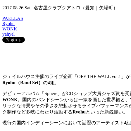
2017.08.26.Sat | 名古屋クラブクアトロ（愛知｜矢場町）
PAELLAS
Ryohu
WONK
yahyel
ジェイルハウス主催のライブ企画「OFF THE WALL vo
Ryohu（Band Set）
の4組。
デビューアルバム「Sphere」がCDショップ大賞ジャズ
WONK
。国内のバンドシーンからは一線を画した世界観と、
リックな情景やその儚さを想起させるライブパフォーマンス
ク制作など多岐にわたり活動する
Ryohu
といった新鋭揃い。
現行の国内インディーシーンにおいて話題のアーティスト4