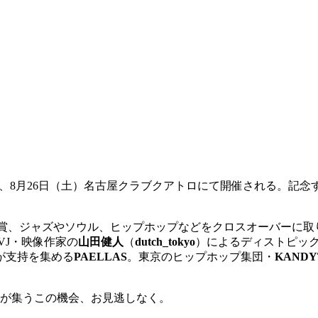
l.1」が、8月26日（土）名古屋クラブクアトロにて開催される。
賞を受賞、ジャズやソウル、ヒップホップなどをクロスオーバーに
VJ・映像作家の
山田健人
（
dutch_tokyo
）によるディストピッ
が支持を集める
PAELLAS
。東京のヒップホップ集団・
KAND
組が集うこの機会、お見逃しなく。