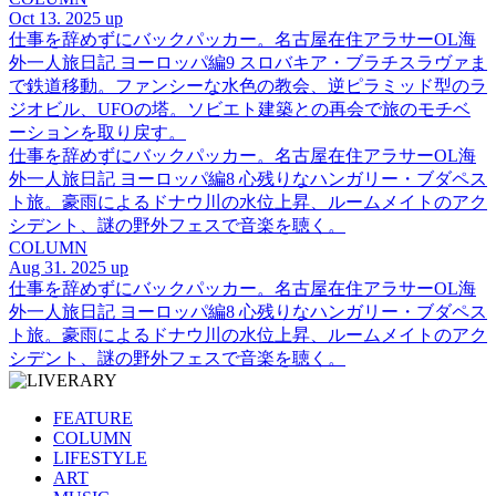
Oct 13. 2025 up
仕事を辞めずにバックパッカー。名古屋在住アラサーOL海
外一人旅日記 ヨーロッパ編9 スロバキア・ブラチスラヴァま
で鉄道移動。ファンシーな水色の教会、逆ピラミッド型のラ
ジオビル、UFOの塔。ソビエト建築との再会で旅のモチベ
ーションを取り戻す。
仕事を辞めずにバックパッカー。名古屋在住アラサーOL海
外一人旅日記 ヨーロッパ編8 心残りなハンガリー・ブダペス
ト旅。豪雨によるドナウ川の水位上昇、ルームメイトのアク
シデント、謎の野外フェスで音楽を聴く。
COLUMN
Aug 31. 2025 up
仕事を辞めずにバックパッカー。名古屋在住アラサーOL海
外一人旅日記 ヨーロッパ編8 心残りなハンガリー・ブダペス
ト旅。豪雨によるドナウ川の水位上昇、ルームメイトのアク
シデント、謎の野外フェスで音楽を聴く。
FEATURE
COLUMN
LIFESTYLE
ART