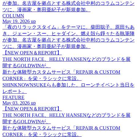
が参加。名古屋を拠点とする株式会社中村のコラムコンテン
ツに、漫画家・奥田亜紀子が新規参加。
COLUMN
May 19. 2026 up
「夜のリラックスタイム」をテーマに、柴田聡子、原田ちあ
き、ジェーン・スー、ヒャダイン、燃え殻ら錚々たる執筆陣
が参加。名古屋を拠点とする株式会社中村のコラムコンテン
ツに、漫画家・奥田亜紀子が新規参加。
【NEW OPEN＆REPORT】
THE NORTH FACE、HELLY HANSENなどのブランドを展
開するGOLDWINが、
新たな体験型カスタムサービス「REPAIR & CUSTOM
CORNER」を栄・ラシックに常設。
SHINKNOWNSUKEらも参加した、ローンチイベント当日を
レポート。
FEATURE
May 03. 2026 up
【NEW OPEN＆REPORT】
THE NORTH FACE、HELLY HANSENなどのブランドを展
開するGOLDWINが、
新たな体験型カスタムサービス「REPAIR & CUSTOM
CORNER」を栄・ラシックに常設。