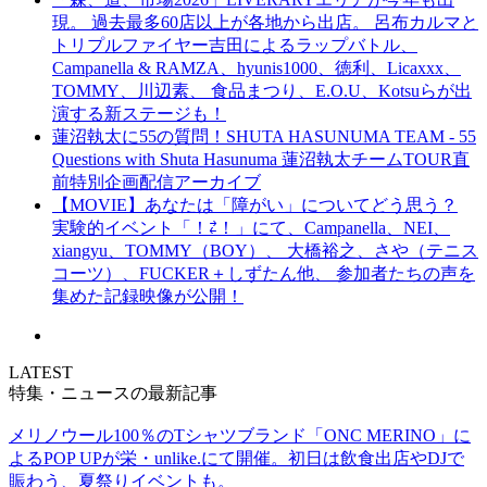
現。 過去最多60店以上が各地から出店。 呂布カルマと
トリプルファイヤー吉田によるラップバトル、
Campanella & RAMZA、hyunis1000、徳利、Licaxxx、
TOMMY、川辺素、 食品まつり、E.O.U、Kotsuらが出
演する新ステージも！
蓮沼執太に55の質問！SHUTA HASUNUMA TEAM - 55
Questions with Shuta Hasunuma 蓮沼執太チームTOUR直
前特別企画配信アーカイブ
【MOVIE】あなたは「障がい」についてどう思う？
実験的イベント「！⇄！」にて、Campanella、NEI、
xiangyu、TOMMY（BOY）、 大橋裕之、さや（テニス
コーツ）、FUCKER＋しずたん他、 参加者たちの声を
集めた記録映像が公開！
LATEST
特集・ニュースの最新記事
メリノウール100％のTシャツブランド「ONC MERINO」に
よるPOP UPが栄・unlike.にて開催。初日は飲食出店やDJで
賑わう、夏祭りイベントも。