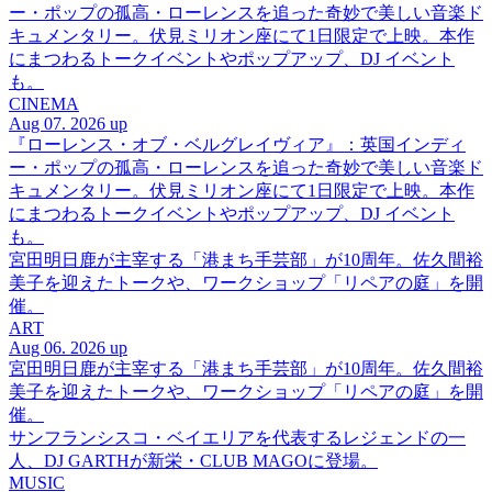
ー・ポップの孤高・ローレンスを追った奇妙で美しい音楽ド
キュメンタリー。伏見ミリオン座にて1日限定で上映。本作
にまつわるトークイベントやポップアップ、DJ イベント
も。
CINEMA
Aug 07. 2026 up
『ローレンス・オブ・ベルグレイヴィア』：英国インディ
ー・ポップの孤高・ローレンスを追った奇妙で美しい音楽ド
キュメンタリー。伏見ミリオン座にて1日限定で上映。本作
にまつわるトークイベントやポップアップ、DJ イベント
も。
宮田明日鹿が主宰する「港まち手芸部」が10周年。佐久間裕
美子を迎えたトークや、ワークショップ「リペアの庭」を開
催。
ART
Aug 06. 2026 up
宮田明日鹿が主宰する「港まち手芸部」が10周年。佐久間裕
美子を迎えたトークや、ワークショップ「リペアの庭」を開
催。
サンフランシスコ・ベイエリアを代表するレジェンドの一
人、DJ GARTHが新栄・CLUB MAGOに登場。
MUSIC