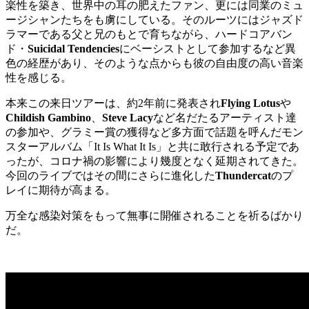
楽性を築き、世界中の耳の肥えたファン、更には同業のミュ
ージシャンたちをも虜にしている。そのルーツにはジャズド
ラマーである父と兄のもとで育ちながら、ハードコアバン
ド・
Suicidal Tendencies
にベーシストとして参加するなど異
色の経歴があり、そのような点からも彼の自由度の高い音楽
性を感じる。
本来この来日ツアーは、約2年前に発表され
Flying Lotus
や
Childish Gambino
、
Steve Lacy
など名だたるアーティスト達
の参加や、グラミー賞の獲得など多方面で話題を呼んだモン
スターアルバム「It Is What It Is」と共に敢行される予定であ
ったが、コロナ禍の影響により幾度となく延期されてきた。
今回のライブではその間にさらに進化した
Thundercat
のプ
レイに期待が高まる。
万全な感染対策をもって無事に開催されることを祈るばかり
だ。