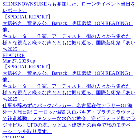
SHINKNOWNSUKEらも参加した、ローンチイベント当日を
レポート。
【SPECIAL REPORT】
大橋裕之、鷲尾友公、Barrack、黒田義隆（ON READING）
他、
キュレーター、作家、アーティスト、街の人々から集めた
様々な視点と様々な声とともに振り返る、国際芸術祭「あい
ち2025」。
FEATURE
Mar 27. 2026 up
【SPECIAL REPORT】
大橋裕之、鷲尾友公、Barrack、黒田義隆（ON READING）
他、
キュレーター、作家、アーティスト、街の人々から集めた
様々な視点と様々な声とともに振り返る、国際芸術祭「あい
ち2025」。
仕事を辞めずにバックパッカー。名古屋在住アラサーOL海
外一人旅日記 ヨーロッパ編9 スロバキア・ブラチスラヴァま
で鉄道移動。ファンシーな水色の教会、逆ピラミッド型のラ
ジオビル、UFOの塔。ソビエト建築との再会で旅のモチベ
ーションを取り戻す。
COLUMN