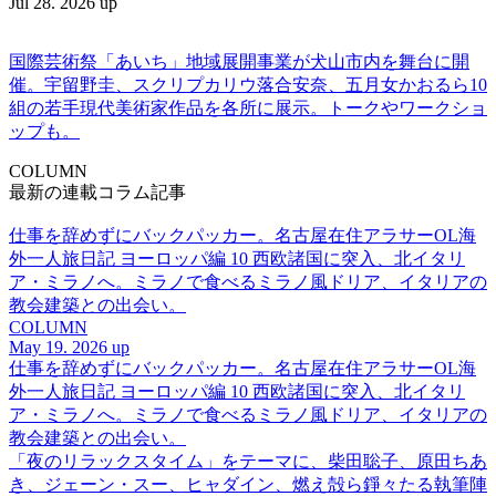
Jul 28. 2026 up
国際芸術祭「あいち」地域展開事業が犬山市内を舞台に開
催。宇留野圭、スクリプカリウ落合安奈、五月女かおるら10
組の若手現代美術家作品を各所に展示。トークやワークショ
ップも。
COLUMN
最新の連載コラム記事
仕事を辞めずにバックパッカー。名古屋在住アラサーOL海
外一人旅日記 ヨーロッパ編 10 西欧諸国に突入、北イタリ
ア・ミラノへ。ミラノで食べるミラノ風ドリア、イタリアの
教会建築との出会い。
COLUMN
May 19. 2026 up
仕事を辞めずにバックパッカー。名古屋在住アラサーOL海
外一人旅日記 ヨーロッパ編 10 西欧諸国に突入、北イタリ
ア・ミラノへ。ミラノで食べるミラノ風ドリア、イタリアの
教会建築との出会い。
「夜のリラックスタイム」をテーマに、柴田聡子、原田ちあ
き、ジェーン・スー、ヒャダイン、燃え殻ら錚々たる執筆陣