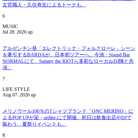
左官職人・久住有生によるトークも。
6
MUSIC
Jul 28. 2026 up
アルゼンチン発「エレクトリック・フォルクローレ」シーン
を牽引するBARDAが、日本初ツアーへ。今池・Sound Bar
NORMALにて、Sammy the RIOTら多彩なローカルDJ陣と共
演。
7
LIFE STYLE
Aug 07. 2026 up
メリノウール100％のTシャツブランド「ONC MERINO」に
よるPOP UPが栄・unlike.にて開催。初日は飲食出店やDJで
賑わう、夏祭りイベントも。
8