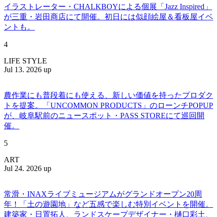
イラストレーター・CHALKBOYによる個展「Jazz Inspired」
が三重・岩田商店にて開催。初日には似顔絵屋＆看板屋イベ
ントも。
4
LIFE STYLE
Jul 13. 2026 up
農作業にも普段着にも使える、新しい価値を持ったプロダク
トを提案。「UNCOMMON PRODUCTS」のローンチPOPUP
が、岐阜駅前のニュースポット・PASS STOREにて巡回開
催。
5
ART
Jul 24. 2026 up
常滑・INAXライブミュージアムがグランドオープン20周
年！「土の遊園地」など五感で楽しむ特別イベントを開催。
建築家・日置拓人、ランドスケープデザイナー・樋口彩土、