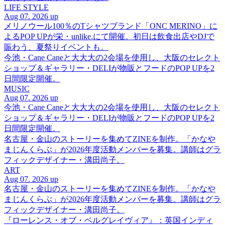
LIFE STYLE
Aug 07. 2026 up
メリノウール100％のTシャツブランド「ONC MERINO」に
よるPOP UPが栄・unlike.にて開催。初日は飲食出店やDJで
賑わう、夏祭りイベントも。
今池・Cane Caneと大大大の2会場を使用し、大阪のセレクト
ショップ＆ギャラリー・DELIが物販とフードのPOP UPを2
日間限定開催。
MUSIC
Aug 07. 2026 up
今池・Cane Caneと大大大の2会場を使用し、大阪のセレクト
ショップ＆ギャラリー・DELIが物販とフードのPOP UPを2
日間限定開催。
名古屋・金山のストーリーを集めてZINEを制作。「かなや
まじんくらぶ」が2026年度活動メンバーを募集。講師はグラ
フィックデザイナー・溝田尚子。
ART
Aug 07. 2026 up
名古屋・金山のストーリーを集めてZINEを制作。「かなや
まじんくらぶ」が2026年度活動メンバーを募集。講師はグラ
フィックデザイナー・溝田尚子。
『ローレンス・オブ・ベルグレイヴィア』：英国インディ