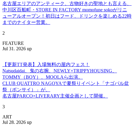
名古屋エリアのアンティーク、古物好きの聖地とも言える、
中川区百船町・STORE IN FACTORY momofune sokoがリニ
ューアルオープン！初日はフード、ドリンクを楽しめる22時
までのナイター営業。
2
FEATURE
Jul 31. 2026 up
【更新TT発表】入場無料の屋内フェス！
Natsudaidai、鬼の右腕、NEWLY×TRIPPYHOUSING、
TOMMY（BOY）、MOOLAら出演。
CLUB QUATTRO NAGOYAで夏祭りイベント「ナゴパル盆
祭（ボンサイ）」が、
名古屋PARCO×LIVERARY主催企画として開催。
3
ART
Jul 28. 2026 up