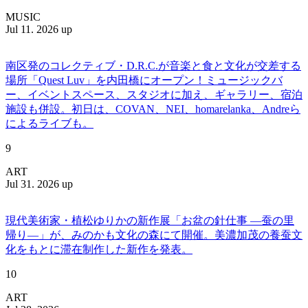
MUSIC
Jul 11. 2026 up
南区発のコレクティブ・D.R.C.が⾳楽と⾷と⽂化が交差する
場所「Quest Luv」を内田橋にオープン！ミュージックバ
ー、イベントスペース、スタジオに加え、ギャラリー、宿泊
施設も併設。初日は、COVAN、NEI、homarelanka、Andreら
によるライブも。
9
ART
Jul 31. 2026 up
現代美術家・植松ゆりかの新作展「お盆の針仕事 ―蚕の里
帰り―」が、みのかも文化の森にて開催。美濃加茂の養蚕文
化をもとに滞在制作した新作を発表。
10
ART