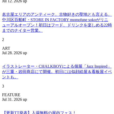
Jul 12. 2026 up
名古屋エリアのアンティーク、古物好きの聖地とも言える、
中川区百船町・STORE IN FACTORY momofune sokoがリニ
ューアルオープン！初日はフード、ドリンクを楽しめる22時
までのナイター営業。
2
ART
Jul 28. 2026 up
イラストレーター・CHALKBOYによる個展「Jazz Inspired」
が三重・岩田商店にて開催。初日には似顔絵屋＆看板屋イベ
ントも。
3
FEATURE
Jul 31. 2026 up
【更新TT発表】入場無料の屋内フェス！