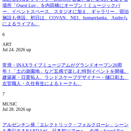
場所「Quest Luv」を内田橋にオープン！ミュージックバ
ー、イベントスペース、スタジオに加え、ギャラリー、宿泊
施設も併設。初日は、COVAN、NEI、homarelanka、Andreら
によるライブも。
6
ART
Jul 24. 2026 up
常滑・INAXライブミュージアムがグランドオープン20周
年！「土の遊園地」など五感で楽しむ特別イベントを開催。
建築家・日置拓人、ランドスケープデザイナー・樋口彩土、
左官職人・久住有生によるトークも。
7
MUSIC
Jul 28. 2026 up
アルゼンチン発「エレクトリック・フォルクローレ」シーン
を牽引するBARDAが、日本初ツアーへ。今池・Sound Bar