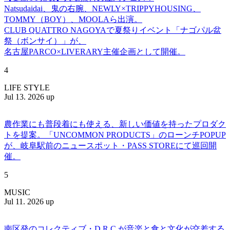
Natsudaidai、鬼の右腕、NEWLY×TRIPPYHOUSING、
TOMMY（BOY）、MOOLAら出演。
CLUB QUATTRO NAGOYAで夏祭りイベント「ナゴパル盆
祭（ボンサイ）」が、
名古屋PARCO×LIVERARY主催企画として開催。
4
LIFE STYLE
Jul 13. 2026 up
農作業にも普段着にも使える、新しい価値を持ったプロダク
トを提案。「UNCOMMON PRODUCTS」のローンチPOPUP
が、岐阜駅前のニュースポット・PASS STOREにて巡回開
催。
5
MUSIC
Jul 11. 2026 up
南区発のコレクティブ・D.R.C.が⾳楽と⾷と⽂化が交差する