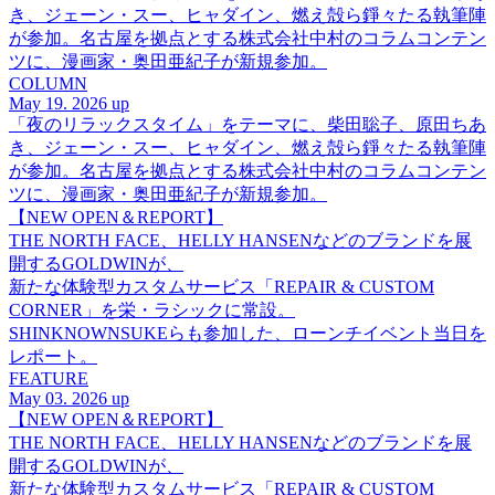
き、ジェーン・スー、ヒャダイン、燃え殻ら錚々たる執筆陣
が参加。名古屋を拠点とする株式会社中村のコラムコンテン
ツに、漫画家・奥田亜紀子が新規参加。
COLUMN
May 19. 2026 up
「夜のリラックスタイム」をテーマに、柴田聡子、原田ちあ
き、ジェーン・スー、ヒャダイン、燃え殻ら錚々たる執筆陣
が参加。名古屋を拠点とする株式会社中村のコラムコンテン
ツに、漫画家・奥田亜紀子が新規参加。
【NEW OPEN＆REPORT】
THE NORTH FACE、HELLY HANSENなどのブランドを展
開するGOLDWINが、
新たな体験型カスタムサービス「REPAIR & CUSTOM
CORNER」を栄・ラシックに常設。
SHINKNOWNSUKEらも参加した、ローンチイベント当日を
レポート。
FEATURE
May 03. 2026 up
【NEW OPEN＆REPORT】
THE NORTH FACE、HELLY HANSENなどのブランドを展
開するGOLDWINが、
新たな体験型カスタムサービス「REPAIR & CUSTOM