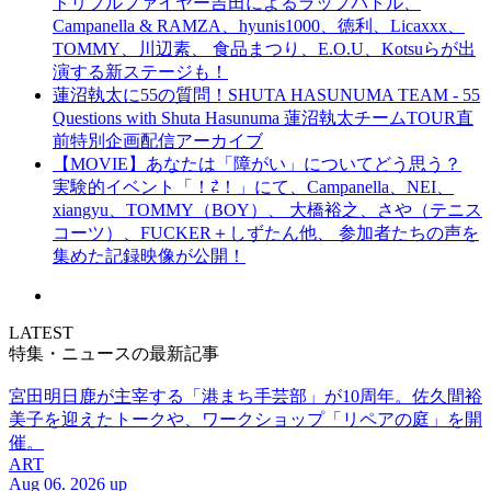
トリプルファイヤー吉田によるラップバトル、
Campanella & RAMZA、hyunis1000、徳利、Licaxxx、
TOMMY、川辺素、 食品まつり、E.O.U、Kotsuらが出
演する新ステージも！
蓮沼執太に55の質問！SHUTA HASUNUMA TEAM - 55
Questions with Shuta Hasunuma 蓮沼執太チームTOUR直
前特別企画配信アーカイブ
【MOVIE】あなたは「障がい」についてどう思う？
実験的イベント「！⇄！」にて、Campanella、NEI、
xiangyu、TOMMY（BOY）、 大橋裕之、さや（テニス
コーツ）、FUCKER＋しずたん他、 参加者たちの声を
集めた記録映像が公開！
LATEST
特集・ニュースの最新記事
宮田明日鹿が主宰する「港まち手芸部」が10周年。佐久間裕
美子を迎えたトークや、ワークショップ「リペアの庭」を開
催。
ART
Aug 06. 2026 up