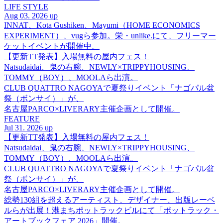
LIFE STYLE
Aug 03. 2026 up
INNAT、Kota Gushiken、Mayumi（HOME ECONOMICS
EXPERIMENT）、vugら参加。栄・unlike.にて、フリーマー
ケットイベントが開催中。
【更新TT発表】入場無料の屋内フェス！
Natsudaidai、鬼の右腕、NEWLY×TRIPPYHOUSING、
TOMMY（BOY）、MOOLAら出演。
CLUB QUATTRO NAGOYAで夏祭りイベント「ナゴパル盆
祭（ボンサイ）」が、
名古屋PARCO×LIVERARY主催企画として開催。
FEATURE
Jul 31. 2026 up
【更新TT発表】入場無料の屋内フェス！
Natsudaidai、鬼の右腕、NEWLY×TRIPPYHOUSING、
TOMMY（BOY）、MOOLAら出演。
CLUB QUATTRO NAGOYAで夏祭りイベント「ナゴパル盆
祭（ボンサイ）」が、
名古屋PARCO×LIVERARY主催企画として開催。
総勢130組を超えるアーティスト、デザイナー、出版レーベ
ルらが出展！港まちポットラックビルにて「ポットラック・
アートブックフェア 2026」開催。