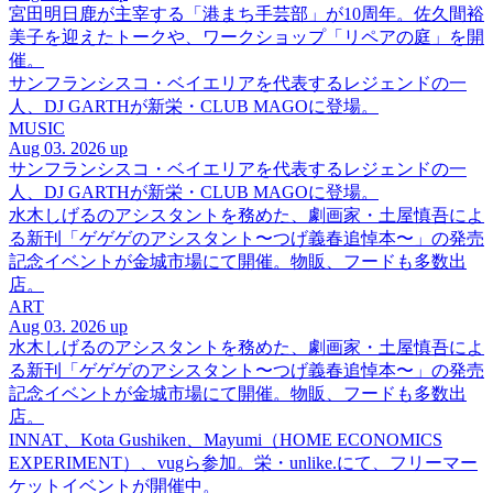
宮田明日鹿が主宰する「港まち手芸部」が10周年。佐久間裕
美子を迎えたトークや、ワークショップ「リペアの庭」を開
催。
サンフランシスコ・ベイエリアを代表するレジェンドの一
人、DJ GARTHが新栄・CLUB MAGOに登場。
MUSIC
Aug 03. 2026 up
サンフランシスコ・ベイエリアを代表するレジェンドの一
人、DJ GARTHが新栄・CLUB MAGOに登場。
水木しげるのアシスタントを務めた、劇画家・土屋慎吾によ
る新刊「ゲゲゲのアシスタント〜つげ義春追悼本〜」の発売
記念イベントが金城市場にて開催。物販、フードも多数出
店。
ART
Aug 03. 2026 up
水木しげるのアシスタントを務めた、劇画家・土屋慎吾によ
る新刊「ゲゲゲのアシスタント〜つげ義春追悼本〜」の発売
記念イベントが金城市場にて開催。物販、フードも多数出
店。
INNAT、Kota Gushiken、Mayumi（HOME ECONOMICS
EXPERIMENT）、vugら参加。栄・unlike.にて、フリーマー
ケットイベントが開催中。