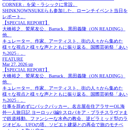
CORNER」を栄・ラシックに常設。
SHINKNOWNSUKEらも参加した、ローンチイベント当日を
レポート。
【SPECIAL REPORT】
大橋裕之、鷲尾友公、Barrack、黒田義隆（ON READING）
他、
キュレーター、作家、アーティスト、街の人々から集めた
様々な視点と様々な声とともに振り返る、国際芸術祭「あい
ち2025」。
FEATURE
Mar 27. 2026 up
【SPECIAL REPORT】
大橋裕之、鷲尾友公、Barrack、黒田義隆（ON READING）
他、
キュレーター、作家、アーティスト、街の人々から集めた
様々な視点と様々な声とともに振り返る、国際芸術祭「あい
ち2025」。
仕事を辞めずにバックパッカー。名古屋在住アラサーOL海
外一人旅日記 ヨーロッパ編9 スロバキア・ブラチスラヴァま
で鉄道移動。ファンシーな水色の教会、逆ピラミッド型のラ
ジオビル、UFOの塔。ソビエト建築との再会で旅のモチベ