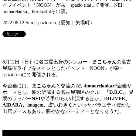
イブイベント「NOON」が栄・spazio ritaにて開催。NEI、
homarelanka、horikoshitら出演。
2022.06.12.Sun | spazio rita（愛知｜矢場町）
6月12日（日）に名古屋出身のシンガー・
まこちゃん
の名古
屋帰省ライブをメインとしたイベント「NOON」が栄・
spazio ritaにて開催される。
今企画には、
まこちゃん
と交流の深い
homarelanka
が企画サ
ポートをし、彼の所属する名古屋南区のクルー
「D.R.C.」
界
隈のラッパー
NEI
や若手DJらが出演するほか、
DILIVEE、
AIDARA、imagem、占いおきく
といったバラエティ豊かな
出店ブースもあり。賑やかなパーティーとなりそうだ。