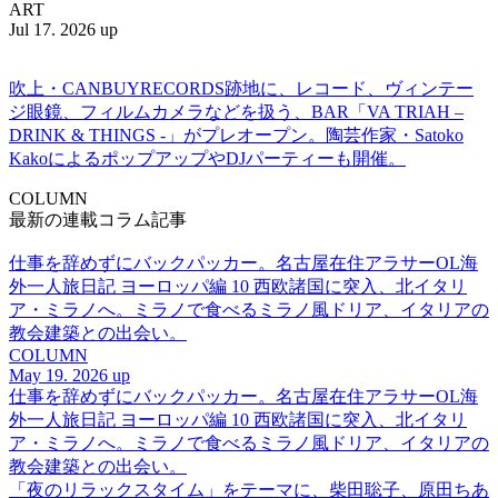
ART
Jul 17. 2026 up
吹上・CANBUYRECORDS跡地に、レコード、ヴィンテー
ジ眼鏡、フィルムカメラなどを扱う、BAR「VA TRIAH –
DRINK & THINGS -」がプレオープン。陶芸作家・Satoko
KakoによるポップアップやDJパーティーも開催。
COLUMN
最新の連載コラム記事
仕事を辞めずにバックパッカー。名古屋在住アラサーOL海
外一人旅日記 ヨーロッパ編 10 西欧諸国に突入、北イタリ
ア・ミラノへ。ミラノで食べるミラノ風ドリア、イタリアの
教会建築との出会い。
COLUMN
May 19. 2026 up
仕事を辞めずにバックパッカー。名古屋在住アラサーOL海
外一人旅日記 ヨーロッパ編 10 西欧諸国に突入、北イタリ
ア・ミラノへ。ミラノで食べるミラノ風ドリア、イタリアの
教会建築との出会い。
「夜のリラックスタイム」をテーマに、柴田聡子、原田ちあ