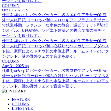
ーションを取り戻す。
COLUMN
Oct 13. 2025 up
仕事を辞めずにバックパッカー。名古屋在住アラサーOL海
外一人旅日記 ヨーロッパ編9 スロバキア・ブラチスラヴァま
で鉄道移動。ファンシーな水色の教会、逆ピラミッド型のラ
ジオビル、UFOの塔。ソビエト建築との再会で旅のモチベ
ーションを取り戻す。
仕事を辞めずにバックパッカー。名古屋在住アラサーOL海
外一人旅日記 ヨーロッパ編8 心残りなハンガリー・ブダペス
ト旅。豪雨によるドナウ川の水位上昇、ルームメイトのアク
シデント、謎の野外フェスで音楽を聴く。
COLUMN
Aug 31. 2025 up
仕事を辞めずにバックパッカー。名古屋在住アラサーOL海
外一人旅日記 ヨーロッパ編8 心残りなハンガリー・ブダペス
ト旅。豪雨によるドナウ川の水位上昇、ルームメイトのアク
シデント、謎の野外フェスで音楽を聴く。
FEATURE
COLUMN
LIFESTYLE