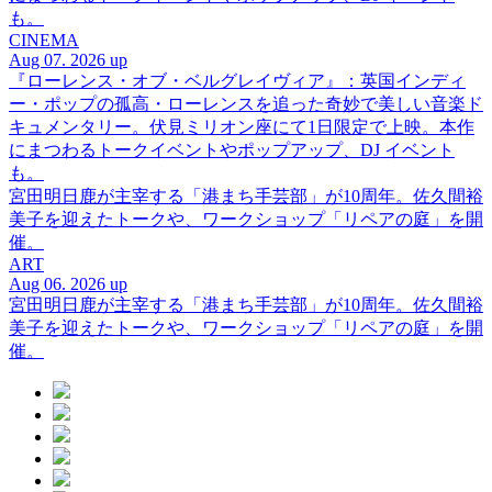
も。
CINEMA
Aug 07. 2026 up
『ローレンス・オブ・ベルグレイヴィア』：英国インディ
ー・ポップの孤高・ローレンスを追った奇妙で美しい音楽ド
キュメンタリー。伏見ミリオン座にて1日限定で上映。本作
にまつわるトークイベントやポップアップ、DJ イベント
も。
宮田明日鹿が主宰する「港まち手芸部」が10周年。佐久間裕
美子を迎えたトークや、ワークショップ「リペアの庭」を開
催。
ART
Aug 06. 2026 up
宮田明日鹿が主宰する「港まち手芸部」が10周年。佐久間裕
美子を迎えたトークや、ワークショップ「リペアの庭」を開
催。