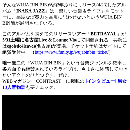
そんなWUJA BIN BINが約2年ぶりにリリース(4/23)したアル
バム『
INAKA JAZZ
』は「楽しい音楽＆ライブ」をモット
ーに、高度な演奏力を高度に思わせないというWUJA BIN
BIN節が展開されている。
このアルバムを携えてのリリースツアー「
BETRAYAL
」が
5/31土曜に名古屋Live & Lounge Vio
にて開催される。共演に
は
egoistic4leaves
(名古屋)が登場。チケット予約はサイトにて
絶賛受付中。（
https://www.funity.jp/wujabinbin_ticket/
）
唯一無二の「WUJA BIN BIN」という音楽ジャンルを確率し
各方面でも絶賛されているライブは、今まさに体感しておき
たいアクトのひとつです。ぜひ。
WEBマガジン「CONTRAST」に掲載の
[インタビュー] 男女
13人音物語
も要チェック。