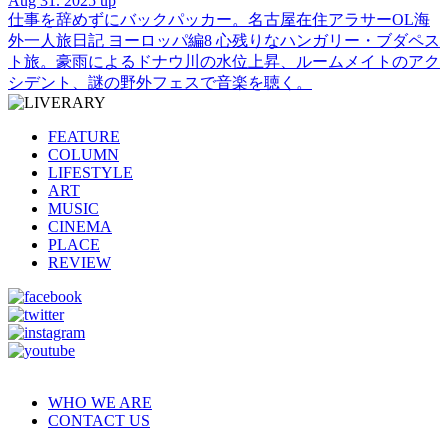
Aug 31. 2025 up
仕事を辞めずにバックパッカー。名古屋在住アラサーOL海
外一人旅日記 ヨーロッパ編8 心残りなハンガリー・ブダペス
ト旅。豪雨によるドナウ川の水位上昇、ルームメイトのアク
シデント、謎の野外フェスで音楽を聴く。
FEATURE
COLUMN
LIFESTYLE
ART
MUSIC
CINEMA
PLACE
REVIEW
WHO WE ARE
CONTACT US