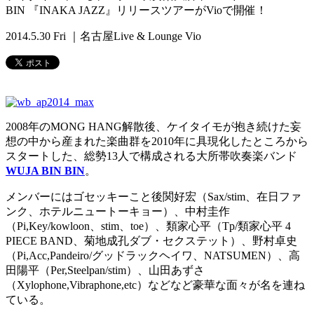
BIN 『INAKA JAZZ』リリースツアーがVioで開催！
2014.5.30 Fri ｜名古屋Live & Lounge Vio
2008年のMONG HANG解散後、ケイタイモが抱き続けた妄
想の中から産まれた楽曲群を2010年に具現化したところから
スタートした、総勢13人で構成される大所帯吹奏楽バンド
WUJA BIN BIN
。
メンバーにはゴセッキーこと後関好宏（Sax/stim、在日ファ
ンク、ホテルニュートーキョー）、中村圭作
（Pi,Key/kowloon、stim、toe）、類家心平（Tp/類家心平 4
PIECE BAND、菊地成孔ダブ・セクステット）、野村卓史
（Pi,Acc,Pandeiro/グッドラックヘイワ、NATSUMEN）、高
田陽平（Per,Steelpan/stim）、山田あずさ
（Xylophone,Vibraphone,etc）などなど豪華な面々が名を連ね
ている。