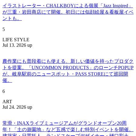
イラストレーター・CHALKBOYによる個展「Jazz Inspired」
が三重・岩田商店にて開催。初日には似顔絵屋＆看板屋イベ
ントも。
5
LIFE STYLE
Jul 13. 2026 up
農作業にも普段着にも使える、新しい価値を持ったプロダク
トを提案。「UNCOMMON PRODUCTS」のローンチPOPUP
が、岐阜駅前のニュースポット・PASS STOREにて巡回開
催。
6
ART
Jul 24. 2026 up
常滑・INAXライブミュージアムがグランドオープン20周
年！「土の遊園地」など五感で楽しむ特別イベントを開催。
建築家・日置拓人、ランドスケープデザイナー・樋口彩土、