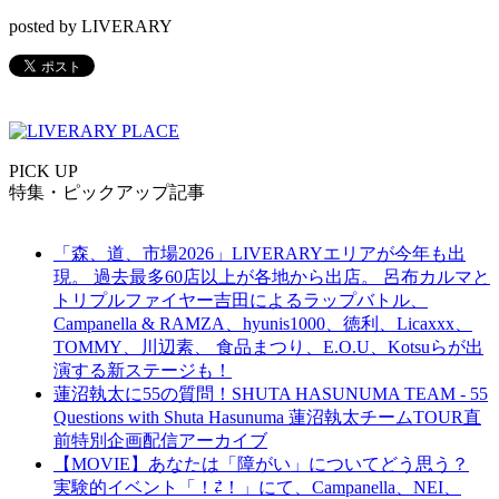
posted by LIVERARY
PICK UP
特集・ピックアップ記事
「森、道、市場2026」LIVERARYエリアが今年も出
現。 過去最多60店以上が各地から出店。 呂布カルマと
トリプルファイヤー吉田によるラップバトル、
Campanella & RAMZA、hyunis1000、徳利、Licaxxx、
TOMMY、川辺素、 食品まつり、E.O.U、Kotsuらが出
演する新ステージも！
蓮沼執太に55の質問！SHUTA HASUNUMA TEAM - 55
Questions with Shuta Hasunuma 蓮沼執太チームTOUR直
前特別企画配信アーカイブ
【MOVIE】あなたは「障がい」についてどう思う？
実験的イベント「！⇄！」にて、Campanella、NEI、