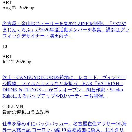
ART
Aug 07. 2026 up
名古屋・金山のストーリーを集めてZINEを制作。「かなや
まじんくらぶ」が2026年度活動メンバーを募集。講師はグラ
フィックデザイナー・溝田尚子。
10
ART
Jul 17. 2026 up
吹上・CANBUYRECORDS跡地に、レコード、ヴィンテー
ジ眼鏡、フィルムカメラなどを扱う、BAR「VA TRIAH –
DRINK & THINGS -」がプレオープン。陶芸作家・Satoko
KakoによるポップアップやDJパーティーも開催。
COLUMN
最新の連載コラム記事
仕事を辞めずにバックパッカー。名古屋在住アラサーOL海
外一人旅日記 ヨーロッパ編 10 西欧諸国に突入、北イタリ