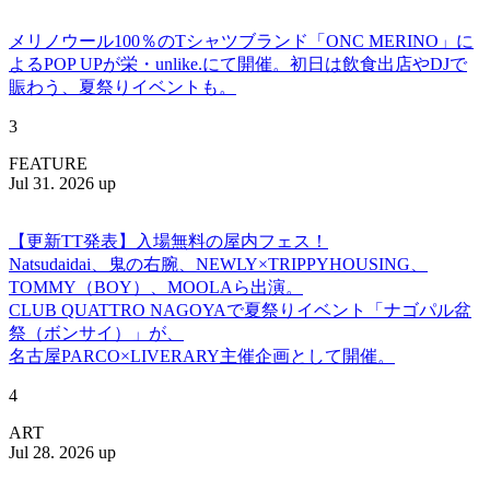
メリノウール100％のTシャツブランド「ONC MERINO」に
よるPOP UPが栄・unlike.にて開催。初日は飲食出店やDJで
賑わう、夏祭りイベントも。
3
FEATURE
Jul 31. 2026 up
【更新TT発表】入場無料の屋内フェス！
Natsudaidai、鬼の右腕、NEWLY×TRIPPYHOUSING、
TOMMY（BOY）、MOOLAら出演。
CLUB QUATTRO NAGOYAで夏祭りイベント「ナゴパル盆
祭（ボンサイ）」が、
名古屋PARCO×LIVERARY主催企画として開催。
4
ART
Jul 28. 2026 up