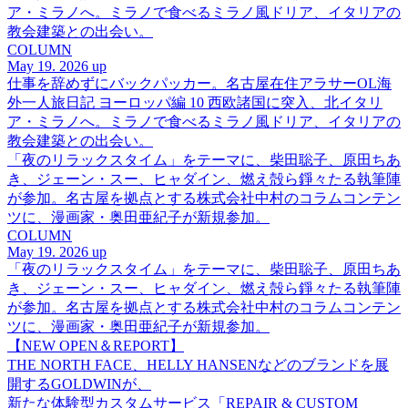
ア・ミラノへ。ミラノで食べるミラノ風ドリア、イタリアの
教会建築との出会い。
COLUMN
May 19. 2026 up
仕事を辞めずにバックパッカー。名古屋在住アラサーOL海
外一人旅日記 ヨーロッパ編 10 西欧諸国に突入、北イタリ
ア・ミラノへ。ミラノで食べるミラノ風ドリア、イタリアの
教会建築との出会い。
「夜のリラックスタイム」をテーマに、柴田聡子、原田ちあ
き、ジェーン・スー、ヒャダイン、燃え殻ら錚々たる執筆陣
が参加。名古屋を拠点とする株式会社中村のコラムコンテン
ツに、漫画家・奥田亜紀子が新規参加。
COLUMN
May 19. 2026 up
「夜のリラックスタイム」をテーマに、柴田聡子、原田ちあ
き、ジェーン・スー、ヒャダイン、燃え殻ら錚々たる執筆陣
が参加。名古屋を拠点とする株式会社中村のコラムコンテン
ツに、漫画家・奥田亜紀子が新規参加。
【NEW OPEN＆REPORT】
THE NORTH FACE、HELLY HANSENなどのブランドを展
開するGOLDWINが、
新たな体験型カスタムサービス「REPAIR & CUSTOM