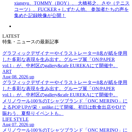
xiangyu、TOMMY（BOY）、 大橋裕之、さや（テニス
コーツ）、FUCKER＋しずたん他、 参加者たちの声を
集めた記録映像が公開！
LATEST
特集・ニュースの最新記事
グラフィックデザイナーやイラストレーター8名が紙を使用
した多彩な表現を生み出す。グループ展「ON/PAPER
vol.1」が、中村区のgallery&cafe EUREKAにて開催中。
ART
Aug 08. 2026 up
グラフィックデザイナーやイラストレーター8名が紙を使用
した多彩な表現を生み出す。グループ展「ON/PAPER
vol.1」が、中村区のgallery&cafe EUREKAにて開催中。
メリノウール100％のTシャツブランド「ONC MERINO」に
よるPOP UPが栄・unlike.にて開催。初日は飲食出店やDJで
賑わう、夏祭りイベントも。
LIFE STYLE
Aug 07. 2026 up
メリノウール100％のTシャツブランド「ONC MERINO」に