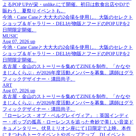
よるPOP UPが栄・unlike.にて開催。初日は飲食出店やDJで
賑わう、夏祭りイベントも。
今池・Cane Caneと大大大の2会場を使用し、大阪のセレクト
ショップ＆ギャラリー・DELIが物販とフードのPOP UPを2
日間限定開催。
MUSIC
Aug 07. 2026 up
今池・Cane Caneと大大大の2会場を使用し、大阪のセレクト
ショップ＆ギャラリー・DELIが物販とフードのPOP UPを2
日間限定開催。
名古屋・金山のストーリーを集めてZINEを制作。「かなや
まじんくらぶ」が2026年度活動メンバーを募集。講師はグラ
フィックデザイナー・溝田尚子。
ART
Aug 07. 2026 up
名古屋・金山のストーリーを集めてZINEを制作。「かなや
まじんくらぶ」が2026年度活動メンバーを募集。講師はグラ
フィックデザイナー・溝田尚子。
『ローレンス・オブ・ベルグレイヴィア』：英国インディ
ー・ポップの孤高・ローレンスを追った奇妙で美しい音楽ド
キュメンタリー。伏見ミリオン座にて1日限定で上映。本作
にまつわるトークイベントやポップアップ、DJ イベント