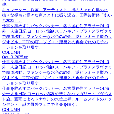
他、
キュレーター、作家、アーティスト、街の人々から集めた
様々な視点と様々な声とともに振り返る、国際芸術祭「あい
ち2025」。
仕事を辞めずにバックパッカー。名古屋在住アラサーOL海
外一人旅日記 ヨーロッパ編9 スロバキア・ブラチスラヴァま
で鉄道移動。ファンシーな水色の教会、逆ピラミッド型のラ
ジオビル、UFOの塔。ソビエト建築との再会で旅のモチベ
ーションを取り戻す。
COLUMN
Oct 13. 2025 up
仕事を辞めずにバックパッカー。名古屋在住アラサーOL海
外一人旅日記 ヨーロッパ編9 スロバキア・ブラチスラヴァま
で鉄道移動。ファンシーな水色の教会、逆ピラミッド型のラ
ジオビル、UFOの塔。ソビエト建築との再会で旅のモチベ
ーションを取り戻す。
仕事を辞めずにバックパッカー。名古屋在住アラサーOL海
外一人旅日記 ヨーロッパ編8 心残りなハンガリー・ブダペス
ト旅。豪雨によるドナウ川の水位上昇、ルームメイトのアク
シデント、謎の野外フェスで音楽を聴く。
COLUMN