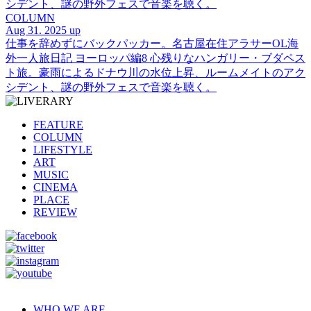
シデント、謎の野外フェスで音楽を聴く。
COLUMN
Aug 31. 2025 up
仕事を辞めずにバックパッカー。名古屋在住アラサーOL海
外一人旅日記 ヨーロッパ編8 心残りなハンガリー・ブダペス
ト旅。豪雨によるドナウ川の水位上昇、ルームメイトのアク
シデント、謎の野外フェスで音楽を聴く。
FEATURE
COLUMN
LIFESTYLE
ART
MUSIC
CINEMA
PLACE
REVIEW
WHO WE ARE