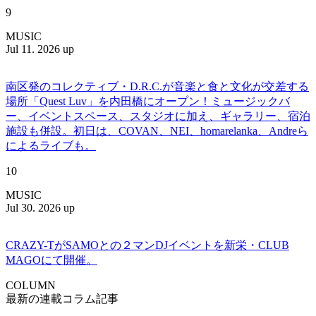
9
MUSIC
Jul 11. 2026 up
南区発のコレクティブ・D.R.C.が⾳楽と⾷と⽂化が交差する
場所「Quest Luv」を内田橋にオープン！ミュージックバ
ー、イベントスペース、スタジオに加え、ギャラリー、宿泊
施設も併設。初日は、COVAN、NEI、homarelanka、Andreら
によるライブも。
10
MUSIC
Jul 30. 2026 up
CRAZY-TがSAMOとの２マンDJイベントを新栄・CLUB
MAGOにて開催。
COLUMN
最新の連載コラム記事