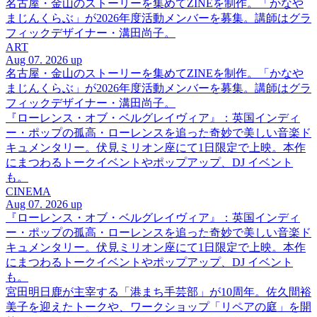
名古屋・金山のストーリーを集めてZINEを制作。「かなや
まじんくらぶ」が2026年度活動メンバーを募集。講師はグラ
フィックデザイナー・溝田尚子。
ART
Aug 07. 2026 up
名古屋・金山のストーリーを集めてZINEを制作。「かなや
まじんくらぶ」が2026年度活動メンバーを募集。講師はグラ
フィックデザイナー・溝田尚子。
『ローレンス・オブ・ベルグレイヴィア』：英国インディ
ー・ポップの孤高・ローレンスを追った奇妙で美しい音楽ド
キュメンタリー。伏見ミリオン座にて1日限定で上映。本作
にまつわるトークイベントやポップアップ、DJ イベント
も。
CINEMA
Aug 07. 2026 up
『ローレンス・オブ・ベルグレイヴィア』：英国インディ
ー・ポップの孤高・ローレンスを追った奇妙で美しい音楽ド
キュメンタリー。伏見ミリオン座にて1日限定で上映。本作
にまつわるトークイベントやポップアップ、DJ イベント
も。
宮田明日鹿が主宰する「港まち手芸部」が10周年。佐久間裕
美子を迎えたトークや、ワークショップ「リペアの庭」を開