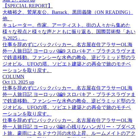
【SPECIAL REPORT】
大橋裕之、鷲尾友公、Barrack、黒田義隆（ON READING）
他、
キュレーター、作家、アーティスト、街の人々から集めた
様々な視点と様々な声とともに振り返る、国際芸術祭「あい
ち2025」。
仕事を辞めずにバックパッカー。名古屋在住アラサーOL海
外一人旅日記 ヨーロッパ編9 スロバキア・ブラチスラヴァま
で鉄道移動。ファンシーな水色の教会、逆ピラミッド型のラ
ジオビル、UFOの塔。ソビエト建築との再会で旅のモチベ
ーションを取り戻す。
COLUMN
Oct 13. 2025 up
仕事を辞めずにバックパッカー。名古屋在住アラサーOL海
外一人旅日記 ヨーロッパ編9 スロバキア・ブラチスラヴァま
で鉄道移動。ファンシーな水色の教会、逆ピラミッド型のラ
ジオビル、UFOの塔。ソビエト建築との再会で旅のモチベ
ーションを取り戻す。
仕事を辞めずにバックパッカー。名古屋在住アラサーOL海
外一人旅日記 ヨーロッパ編8 心残りなハンガリー・ブダペス
ト旅。豪雨によるドナウ川の水位上昇、ルームメイトのアク