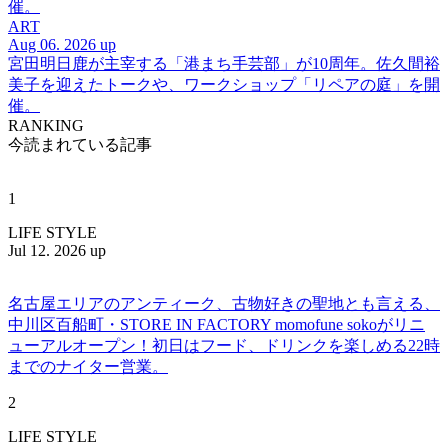
催。
ART
Aug 06. 2026 up
宮田明日鹿が主宰する「港まち手芸部」が10周年。佐久間裕
美子を迎えたトークや、ワークショップ「リペアの庭」を開
催。
RANKING
今読まれている記事
1
LIFE STYLE
Jul 12. 2026 up
名古屋エリアのアンティーク、古物好きの聖地とも言える、
中川区百船町・STORE IN FACTORY momofune sokoがリニ
ューアルオープン！初日はフード、ドリンクを楽しめる22時
までのナイター営業。
2
LIFE STYLE