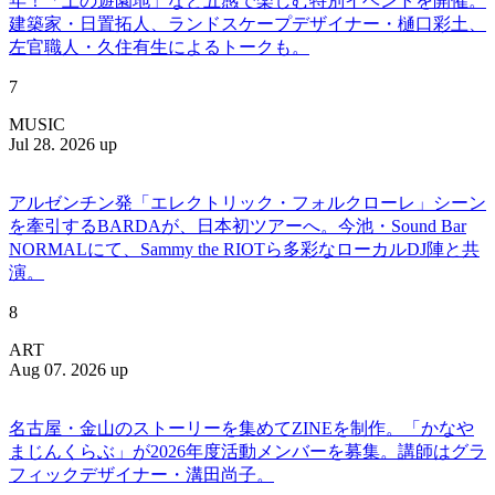
年！「土の遊園地」など五感で楽しむ特別イベントを開催。
建築家・日置拓人、ランドスケープデザイナー・樋口彩土、
左官職人・久住有生によるトークも。
7
MUSIC
Jul 28. 2026 up
アルゼンチン発「エレクトリック・フォルクローレ」シーン
を牽引するBARDAが、日本初ツアーへ。今池・Sound Bar
NORMALにて、Sammy the RIOTら多彩なローカルDJ陣と共
演。
8
ART
Aug 07. 2026 up
名古屋・金山のストーリーを集めてZINEを制作。「かなや
まじんくらぶ」が2026年度活動メンバーを募集。講師はグラ
フィックデザイナー・溝田尚子。