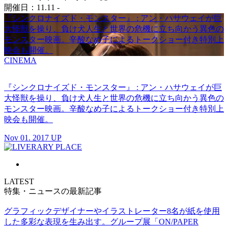
開催日：11.11 -
『シンクロナイズド・モンスター』 : アン・ハサウェイが巨
大怪獣を操り、負け犬人生と世界の危機に立ち向かう異色の
モンスター映画。辛酸なめ子によるトークショー付き特別上
映会も開催。
CINEMA
『シンクロナイズド・モンスター』 : アン・ハサウェイが巨
大怪獣を操り、負け犬人生と世界の危機に立ち向かう異色の
モンスター映画。辛酸なめ子によるトークショー付き特別上
映会も開催。
Nov 01. 2017 UP
LATEST
特集・ニュースの最新記事
グラフィックデザイナーやイラストレーター8名が紙を使用
した多彩な表現を生み出す。グループ展「ON/PAPER