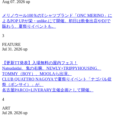
Aug 07. 2026 up
メリノウール100％のTシャツブランド「ONC MERINO」に
よるPOP UPが栄・unlike.にて開催。初日は飲食出店やDJで
賑わう、夏祭りイベントも。
3
FEATURE
Jul 31. 2026 up
【更新TT発表】入場無料の屋内フェス！
Natsudaidai、鬼の右腕、NEWLY×TRIPPYHOUSING、
TOMMY（BOY）、MOOLAら出演。
CLUB QUATTRO NAGOYAで夏祭りイベント「ナゴパル盆
祭（ボンサイ）」が、
名古屋PARCO×LIVERARY主催企画として開催。
4
ART
Jul 28. 2026 up