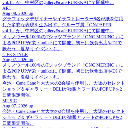
vol.1」が、中村区のgallery&cafe EUREKAにて開催中。
ART
Aug 08. 2026 up
グラフィックデザイナーやイラストレーター8名が紙を使用
した多彩な表現を生み出す。グループ展「ON/PAPER
vol.1」が、中村区のgallery&cafe EUREKAにて開催中。
メリノウール100％のTシャツブランド「ONC MERINO」に
よるPOP UPが栄・unlike.にて開催。初日は飲食出店やDJで
賑わう、夏祭りイベントも。
LIFE STYLE
Aug 07. 2026 up
メリノウール100％のTシャツブランド「ONC MERINO」に
よるPOP UPが栄・unlike.にて開催。初日は飲食出店やDJで
賑わう、夏祭りイベントも。
今池・Cane Caneと大大大の2会場を使用し、大阪のセレクト
ショップ＆ギャラリー・DELIが物販とフードのPOP UPを2
日間限定開催。
MUSIC
Aug 07. 2026 up
今池・Cane Caneと大大大の2会場を使用し、大阪のセレクト
ショップ＆ギャラリー・DELIが物販とフードのPOP UPを2
日間限定開催。