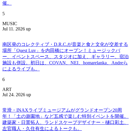
催。
5
MUSIC
Jul 11. 2026 up
南区発のコレクティブ・D.R.C.が⾳楽と⾷と⽂化が交差する
場所「Quest Luv」を内田橋にオープン！ミュージックバ
ー、イベントスペース、スタジオに加え、ギャラリー、宿泊
施設も併設。初日は、COVAN、NEI、homarelanka、Andreら
によるライブも。
6
ART
Jul 24. 2026 up
常滑・INAXライブミュージアムがグランドオープン20周
年！「土の遊園地」など五感で楽しむ特別イベントを開催。
建築家・日置拓人、ランドスケープデザイナー・樋口彩土、
左官職人・久住有生によるトークも。