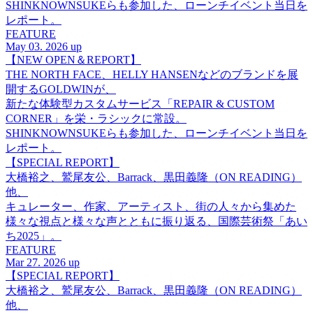
SHINKNOWNSUKEらも参加した、ローンチイベント当日を
レポート。
FEATURE
May 03. 2026 up
【NEW OPEN＆REPORT】
THE NORTH FACE、HELLY HANSENなどのブランドを展
開するGOLDWINが、
新たな体験型カスタムサービス「REPAIR & CUSTOM
CORNER」を栄・ラシックに常設。
SHINKNOWNSUKEらも参加した、ローンチイベント当日を
レポート。
【SPECIAL REPORT】
大橋裕之、鷲尾友公、Barrack、黒田義隆（ON READING）
他、
キュレーター、作家、アーティスト、街の人々から集めた
様々な視点と様々な声とともに振り返る、国際芸術祭「あい
ち2025」。
FEATURE
Mar 27. 2026 up
【SPECIAL REPORT】
大橋裕之、鷲尾友公、Barrack、黒田義隆（ON READING）
他、