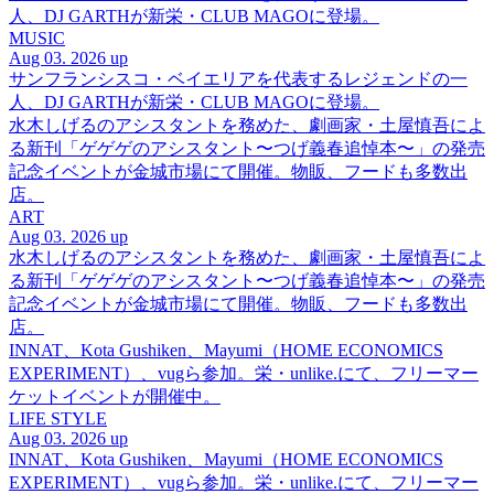
人、DJ GARTHが新栄・CLUB MAGOに登場。
MUSIC
Aug 03. 2026 up
サンフランシスコ・ベイエリアを代表するレジェンドの一
人、DJ GARTHが新栄・CLUB MAGOに登場。
水木しげるのアシスタントを務めた、劇画家・土屋慎吾によ
る新刊「ゲゲゲのアシスタント〜つげ義春追悼本〜」の発売
記念イベントが金城市場にて開催。物販、フードも多数出
店。
ART
Aug 03. 2026 up
水木しげるのアシスタントを務めた、劇画家・土屋慎吾によ
る新刊「ゲゲゲのアシスタント〜つげ義春追悼本〜」の発売
記念イベントが金城市場にて開催。物販、フードも多数出
店。
INNAT、Kota Gushiken、Mayumi（HOME ECONOMICS
EXPERIMENT）、vugら参加。栄・unlike.にて、フリーマー
ケットイベントが開催中。
LIFE STYLE
Aug 03. 2026 up
INNAT、Kota Gushiken、Mayumi（HOME ECONOMICS
EXPERIMENT）、vugら参加。栄・unlike.にて、フリーマー