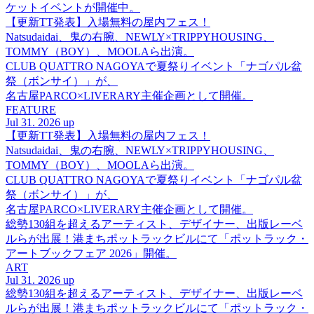
ケットイベントが開催中。
【更新TT発表】入場無料の屋内フェス！
Natsudaidai、鬼の右腕、NEWLY×TRIPPYHOUSING、
TOMMY（BOY）、MOOLAら出演。
CLUB QUATTRO NAGOYAで夏祭りイベント「ナゴパル盆
祭（ボンサイ）」が、
名古屋PARCO×LIVERARY主催企画として開催。
FEATURE
Jul 31. 2026 up
【更新TT発表】入場無料の屋内フェス！
Natsudaidai、鬼の右腕、NEWLY×TRIPPYHOUSING、
TOMMY（BOY）、MOOLAら出演。
CLUB QUATTRO NAGOYAで夏祭りイベント「ナゴパル盆
祭（ボンサイ）」が、
名古屋PARCO×LIVERARY主催企画として開催。
総勢130組を超えるアーティスト、デザイナー、出版レーベ
ルらが出展！港まちポットラックビルにて「ポットラック・
アートブックフェア 2026」開催。
ART
Jul 31. 2026 up
総勢130組を超えるアーティスト、デザイナー、出版レーベ
ルらが出展！港まちポットラックビルにて「ポットラック・