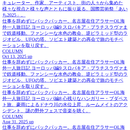
キュレーター、作家、アーティスト、街の人々から集めた
様々な視点と様々な声とともに振り返る、国際芸術祭「あい
ち2025」。
仕事を辞めずにバックパッカー。名古屋在住アラサーOL海
外一人旅日記 ヨーロッパ編9 スロバキア・ブラチスラヴァま
で鉄道移動。ファンシーな水色の教会、逆ピラミッド型のラ
ジオビル、UFOの塔。ソビエト建築との再会で旅のモチベ
ーションを取り戻す。
COLUMN
Oct 13. 2025 up
仕事を辞めずにバックパッカー。名古屋在住アラサーOL海
外一人旅日記 ヨーロッパ編9 スロバキア・ブラチスラヴァま
で鉄道移動。ファンシーな水色の教会、逆ピラミッド型のラ
ジオビル、UFOの塔。ソビエト建築との再会で旅のモチベ
ーションを取り戻す。
仕事を辞めずにバックパッカー。名古屋在住アラサーOL海
外一人旅日記 ヨーロッパ編8 心残りなハンガリー・ブダペス
ト旅。豪雨によるドナウ川の水位上昇、ルームメイトのアク
シデント、謎の野外フェスで音楽を聴く。
COLUMN
Aug 31. 2025 up
仕事を辞めずにバックパッカー。名古屋在住アラサーOL海