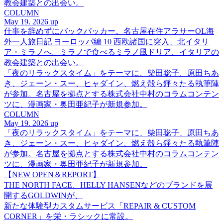
教会建築との出会い。
COLUMN
May 19. 2026 up
仕事を辞めずにバックパッカー。名古屋在住アラサーOL海
外一人旅日記 ヨーロッパ編 10 西欧諸国に突入、北イタリ
ア・ミラノへ。ミラノで食べるミラノ風ドリア、イタリアの
教会建築との出会い。
「夜のリラックスタイム」をテーマに、柴田聡子、原田ちあ
き、ジェーン・スー、ヒャダイン、燃え殻ら錚々たる執筆陣
が参加。名古屋を拠点とする株式会社中村のコラムコンテン
ツに、漫画家・奥田亜紀子が新規参加。
COLUMN
May 19. 2026 up
「夜のリラックスタイム」をテーマに、柴田聡子、原田ちあ
き、ジェーン・スー、ヒャダイン、燃え殻ら錚々たる執筆陣
が参加。名古屋を拠点とする株式会社中村のコラムコンテン
ツに、漫画家・奥田亜紀子が新規参加。
【NEW OPEN＆REPORT】
THE NORTH FACE、HELLY HANSENなどのブランドを展
開するGOLDWINが、
新たな体験型カスタムサービス「REPAIR & CUSTOM
CORNER」を栄・ラシックに常設。