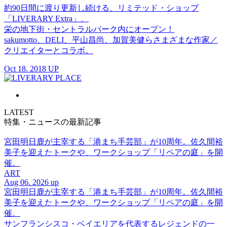
約90日間に渡り更新し続ける、リミテッド・ショップ
「LIVERARY Extra」、
栄の地下街・セントラルパーク内にオープン！
sakumotto、DELI、平山昌尚、加賀美健らさまざまな作家／
クリエイターとコラボ。
Oct 18. 2018 UP
LATEST
特集・ニュースの最新記事
宮田明日鹿が主宰する「港まち手芸部」が10周年。佐久間裕
美子を迎えたトークや、ワークショップ「リペアの庭」を開
催。
ART
Aug 06. 2026 up
宮田明日鹿が主宰する「港まち手芸部」が10周年。佐久間裕
美子を迎えたトークや、ワークショップ「リペアの庭」を開
催。
サンフランシスコ・ベイエリアを代表するレジェンドの一