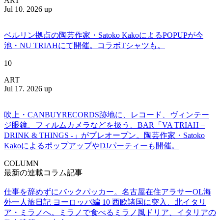
ART
Jul 10. 2026 up
ベルリン拠点の陶芸作家・Satoko KakoによるPOPUPが今
池・NU TRIAHにて開催。コラボTシャツも。
10
ART
Jul 17. 2026 up
吹上・CANBUYRECORDS跡地に、レコード、ヴィンテー
ジ眼鏡、フィルムカメラなどを扱う、BAR「VA TRIAH –
DRINK & THINGS -」がプレオープン。陶芸作家・Satoko
KakoによるポップアップやDJパーティーも開催。
COLUMN
最新の連載コラム記事
仕事を辞めずにバックパッカー。名古屋在住アラサーOL海
外一人旅日記 ヨーロッパ編 10 西欧諸国に突入、北イタリ
ア・ミラノへ。ミラノで食べるミラノ風ドリア、イタリアの