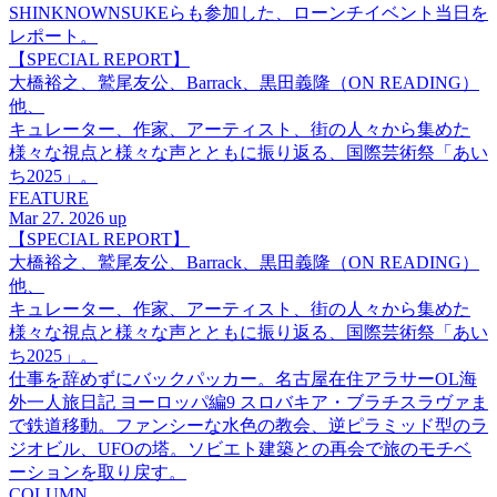
SHINKNOWNSUKEらも参加した、ローンチイベント当日を
レポート。
【SPECIAL REPORT】
大橋裕之、鷲尾友公、Barrack、黒田義隆（ON READING）
他、
キュレーター、作家、アーティスト、街の人々から集めた
様々な視点と様々な声とともに振り返る、国際芸術祭「あい
ち2025」。
FEATURE
Mar 27. 2026 up
【SPECIAL REPORT】
大橋裕之、鷲尾友公、Barrack、黒田義隆（ON READING）
他、
キュレーター、作家、アーティスト、街の人々から集めた
様々な視点と様々な声とともに振り返る、国際芸術祭「あい
ち2025」。
仕事を辞めずにバックパッカー。名古屋在住アラサーOL海
外一人旅日記 ヨーロッパ編9 スロバキア・ブラチスラヴァま
で鉄道移動。ファンシーな水色の教会、逆ピラミッド型のラ
ジオビル、UFOの塔。ソビエト建築との再会で旅のモチベ
ーションを取り戻す。
COLUMN