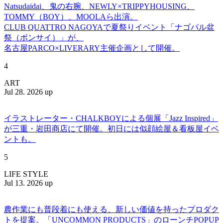
Natsudaidai、鬼の右腕、NEWLY×TRIPPYHOUSING、
TOMMY（BOY）、MOOLAら出演。
CLUB QUATTRO NAGOYAで夏祭りイベント「ナゴパル盆
祭（ボンサイ）」が、
名古屋PARCO×LIVERARY主催企画として開催。
4
ART
Jul 28. 2026 up
イラストレーター・CHALKBOYによる個展「Jazz Inspired」
が三重・岩田商店にて開催。初日には似顔絵屋＆看板屋イベ
ントも。
5
LIFE STYLE
Jul 13. 2026 up
農作業にも普段着にも使える、新しい価値を持ったプロダク
トを提案。「UNCOMMON PRODUCTS」のローンチPOPUP