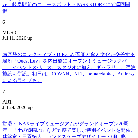
が、岐阜駅前のニュースポット・PASS STOREにて巡回開
催。
6
MUSIC
Jul 11. 2026 up
南区発のコレクティブ・D.R.C.が⾳楽と⾷と⽂化が交差する
場所「Quest Luv」を内田橋にオープン！ミュージックバ
ー、イベントスペース、スタジオに加え、ギャラリー、宿泊
施設も併設。初日は、COVAN、NEI、homarelanka、Andreら
によるライブも。
7
ART
Jul 24. 2026 up
常滑・INAXライブミュージアムがグランドオープン20周
年！「土の遊園地」など五感で楽しむ特別イベントを開催。
建築家・日置拓人、ランドスケープデザイナー・樋口彩土、