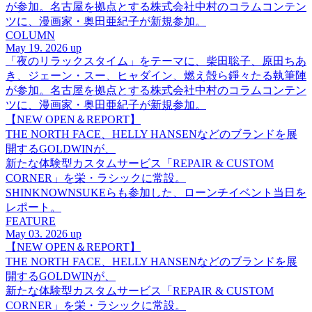
が参加。名古屋を拠点とする株式会社中村のコラムコンテン
ツに、漫画家・奥田亜紀子が新規参加。
COLUMN
May 19. 2026 up
「夜のリラックスタイム」をテーマに、柴田聡子、原田ちあ
き、ジェーン・スー、ヒャダイン、燃え殻ら錚々たる執筆陣
が参加。名古屋を拠点とする株式会社中村のコラムコンテン
ツに、漫画家・奥田亜紀子が新規参加。
【NEW OPEN＆REPORT】
THE NORTH FACE、HELLY HANSENなどのブランドを展
開するGOLDWINが、
新たな体験型カスタムサービス「REPAIR & CUSTOM
CORNER」を栄・ラシックに常設。
SHINKNOWNSUKEらも参加した、ローンチイベント当日を
レポート。
FEATURE
May 03. 2026 up
【NEW OPEN＆REPORT】
THE NORTH FACE、HELLY HANSENなどのブランドを展
開するGOLDWINが、
新たな体験型カスタムサービス「REPAIR & CUSTOM
CORNER」を栄・ラシックに常設。