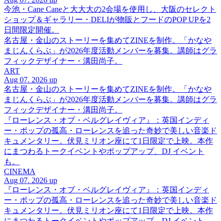
今池・Cane Caneと大大大の2会場を使用し、大阪のセレクト
ショップ＆ギャラリー・DELIが物販とフードのPOP UPを2
日間限定開催。
名古屋・金山のストーリーを集めてZINEを制作。「かなや
まじんくらぶ」が2026年度活動メンバーを募集。講師はグラ
フィックデザイナー・溝田尚子。
ART
Aug 07. 2026 up
名古屋・金山のストーリーを集めてZINEを制作。「かなや
まじんくらぶ」が2026年度活動メンバーを募集。講師はグラ
フィックデザイナー・溝田尚子。
『ローレンス・オブ・ベルグレイヴィア』：英国インディ
ー・ポップの孤高・ローレンスを追った奇妙で美しい音楽ド
キュメンタリー。伏見ミリオン座にて1日限定で上映。本作
にまつわるトークイベントやポップアップ、DJ イベント
も。
CINEMA
Aug 07. 2026 up
『ローレンス・オブ・ベルグレイヴィア』：英国インディ
ー・ポップの孤高・ローレンスを追った奇妙で美しい音楽ド
キュメンタリー。伏見ミリオン座にて1日限定で上映。本作
にまつわるトークイベントやポップアップ、DJ イベント