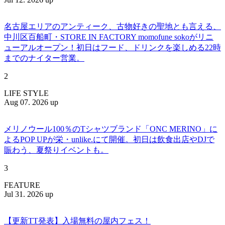
名古屋エリアのアンティーク、古物好きの聖地とも言える、
中川区百船町・STORE IN FACTORY momofune sokoがリニ
ューアルオープン！初日はフード、ドリンクを楽しめる22時
までのナイター営業。
2
LIFE STYLE
Aug 07. 2026 up
メリノウール100％のTシャツブランド「ONC MERINO」に
よるPOP UPが栄・unlike.にて開催。初日は飲食出店やDJで
賑わう、夏祭りイベントも。
3
FEATURE
Jul 31. 2026 up
【更新TT発表】入場無料の屋内フェス！