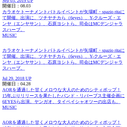
Sep 03. 2019 UP
開催日：08.03
カラオケトーナメントバトルイベントが矢場町・spazio ritaに
て開催。出演に、ツチヤチカら（6eyes）、Y-クルーズ・エ
ンヤ（エンヤサン）、石原ヨシトら。司会はMCデンジャラ
スハーブ。
MUSIC
カラオケトーナメントバトルイベントが矢場町・spazio ritaに
て開催。出演に、ツチヤチカら（6eyes）、Y-クルーズ・エ
ンヤ（エンヤサン）、石原ヨシトら。司会はMCデンジャラ
スハーブ。
Jul 29. 2018 UP
開催日：04.28
AORを通過した甘くメロウな大人のためのシティポップ！
15年ぶりリリースを果たしたバンド・リバーブス主催企画に
6EYESら出演。ヤンガオ、タイペイシャオツーの出店も。
MUSIC
AORを通過した甘くメロウな大人のためのシティポップ！