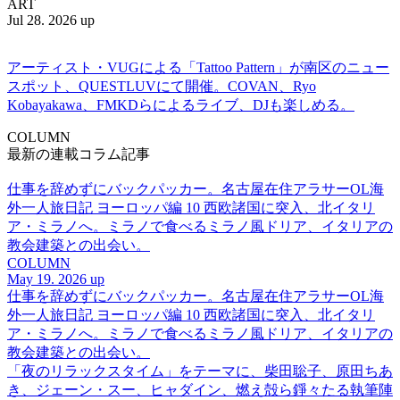
ART
Jul 28. 2026 up
アーティスト・VUGによる「Tattoo Pattern」が南区のニュー
スポット、QUESTLUVにて開催。COVAN、Ryo
Kobayakawa、FMKDらによるライブ、DJも楽しめる。
COLUMN
最新の連載コラム記事
仕事を辞めずにバックパッカー。名古屋在住アラサーOL海
外一人旅日記 ヨーロッパ編 10 西欧諸国に突入、北イタリ
ア・ミラノへ。ミラノで食べるミラノ風ドリア、イタリアの
教会建築との出会い。
COLUMN
May 19. 2026 up
仕事を辞めずにバックパッカー。名古屋在住アラサーOL海
外一人旅日記 ヨーロッパ編 10 西欧諸国に突入、北イタリ
ア・ミラノへ。ミラノで食べるミラノ風ドリア、イタリアの
教会建築との出会い。
「夜のリラックスタイム」をテーマに、柴田聡子、原田ちあ
き、ジェーン・スー、ヒャダイン、燃え殻ら錚々たる執筆陣