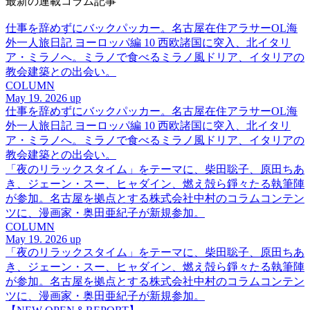
最新の連載コラム記事
仕事を辞めずにバックパッカー。名古屋在住アラサーOL海
外一人旅日記 ヨーロッパ編 10 西欧諸国に突入、北イタリ
ア・ミラノへ。ミラノで食べるミラノ風ドリア、イタリアの
教会建築との出会い。
COLUMN
May 19. 2026 up
仕事を辞めずにバックパッカー。名古屋在住アラサーOL海
外一人旅日記 ヨーロッパ編 10 西欧諸国に突入、北イタリ
ア・ミラノへ。ミラノで食べるミラノ風ドリア、イタリアの
教会建築との出会い。
「夜のリラックスタイム」をテーマに、柴田聡子、原田ちあ
き、ジェーン・スー、ヒャダイン、燃え殻ら錚々たる執筆陣
が参加。名古屋を拠点とする株式会社中村のコラムコンテン
ツに、漫画家・奥田亜紀子が新規参加。
COLUMN
May 19. 2026 up
「夜のリラックスタイム」をテーマに、柴田聡子、原田ちあ
き、ジェーン・スー、ヒャダイン、燃え殻ら錚々たる執筆陣
が参加。名古屋を拠点とする株式会社中村のコラムコンテン
ツに、漫画家・奥田亜紀子が新規参加。