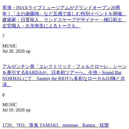
常滑・INAXライブミュージアムがグランドオープン20周
年！「土の遊園地」など五感で楽しむ特別イベントを開催。
建築家・日置拓人、ランドスケープデザイナー・樋口彩土、
左官職人・久住有生によるトークも。
7
MUSIC
Jul 28. 2026 up
アルゼンチン発「エレクトリック・フォルクローレ」シーン
を牽引するBARDAが、日本初ツアーへ。今池・Sound Bar
NORMALにて、Sammy the RIOTら多彩なローカルDJ陣と共
演。
8
MUSIC
Jul 10. 2026 up
1729、7FO、珠鬼 TAMAKI、nutsman、Ramza、狂欒