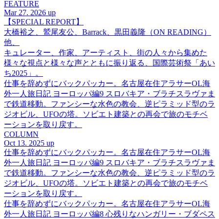
FEATURE
Mar 27. 2026 up
【SPECIAL REPORT】
大橋裕之、鷲尾友公、Barrack、黒田義隆（ON READING）
他、
キュレーター、作家、アーティスト、街の人々から集めた
様々な視点と様々な声とともに振り返る、国際芸術祭「あい
ち2025」。
仕事を辞めずにバックパッカー。名古屋在住アラサーOL海
外一人旅日記 ヨーロッパ編9 スロバキア・ブラチスラヴァま
で鉄道移動。ファンシーな水色の教会、逆ピラミッド型のラ
ジオビル、UFOの塔。ソビエト建築との再会で旅のモチベ
ーションを取り戻す。
COLUMN
Oct 13. 2025 up
仕事を辞めずにバックパッカー。名古屋在住アラサーOL海
外一人旅日記 ヨーロッパ編9 スロバキア・ブラチスラヴァま
で鉄道移動。ファンシーな水色の教会、逆ピラミッド型のラ
ジオビル、UFOの塔。ソビエト建築との再会で旅のモチベ
ーションを取り戻す。
仕事を辞めずにバックパッカー。名古屋在住アラサーOL海
外一人旅日記 ヨーロッパ編8 心残りなハンガリー・ブダペス