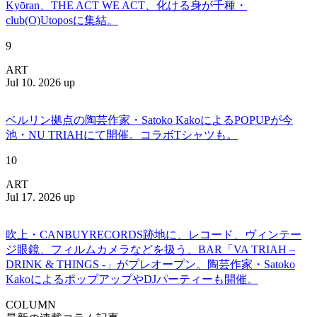
Kyōran、THE ACT WE ACT、化ける身が千種・
club(O)Utoposに集結。
9
ART
Jul 10. 2026 up
ベルリン拠点の陶芸作家・Satoko KakoによるPOPUPが今
池・NU TRIAHにて開催。コラボTシャツも。
10
ART
Jul 17. 2026 up
吹上・CANBUYRECORDS跡地に、レコード、ヴィンテー
ジ眼鏡、フィルムカメラなどを扱う、BAR「VA TRIAH –
DRINK & THINGS -」がプレオープン。陶芸作家・Satoko
KakoによるポップアップやDJパーティーも開催。
COLUMN