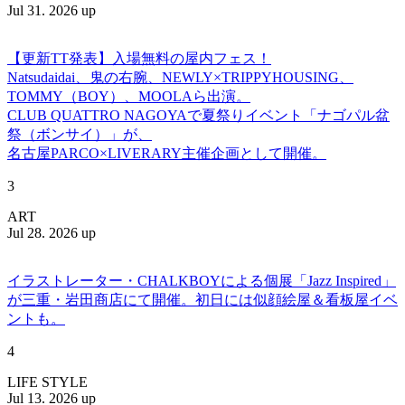
Jul 31. 2026 up
【更新TT発表】入場無料の屋内フェス！
Natsudaidai、鬼の右腕、NEWLY×TRIPPYHOUSING、
TOMMY（BOY）、MOOLAら出演。
CLUB QUATTRO NAGOYAで夏祭りイベント「ナゴパル盆
祭（ボンサイ）」が、
名古屋PARCO×LIVERARY主催企画として開催。
3
ART
Jul 28. 2026 up
イラストレーター・CHALKBOYによる個展「Jazz Inspired」
が三重・岩田商店にて開催。初日には似顔絵屋＆看板屋イベ
ントも。
4
LIFE STYLE
Jul 13. 2026 up