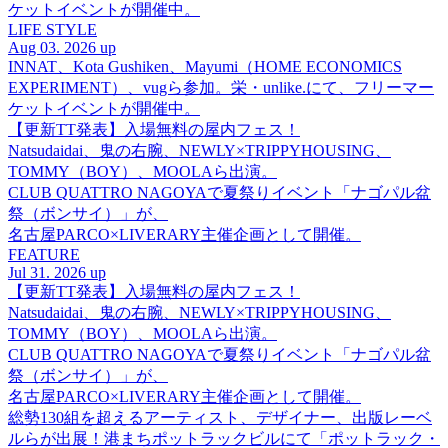
ケットイベントが開催中。
LIFE STYLE
Aug 03. 2026 up
INNAT、Kota Gushiken、Mayumi（HOME ECONOMICS
EXPERIMENT）、vugら参加。栄・unlike.にて、フリーマー
ケットイベントが開催中。
【更新TT発表】入場無料の屋内フェス！
Natsudaidai、鬼の右腕、NEWLY×TRIPPYHOUSING、
TOMMY（BOY）、MOOLAら出演。
CLUB QUATTRO NAGOYAで夏祭りイベント「ナゴパル盆
祭（ボンサイ）」が、
名古屋PARCO×LIVERARY主催企画として開催。
FEATURE
Jul 31. 2026 up
【更新TT発表】入場無料の屋内フェス！
Natsudaidai、鬼の右腕、NEWLY×TRIPPYHOUSING、
TOMMY（BOY）、MOOLAら出演。
CLUB QUATTRO NAGOYAで夏祭りイベント「ナゴパル盆
祭（ボンサイ）」が、
名古屋PARCO×LIVERARY主催企画として開催。
総勢130組を超えるアーティスト、デザイナー、出版レーベ
ルらが出展！港まちポットラックビルにて「ポットラック・