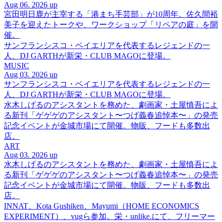
Aug 06. 2026 up
宮田明日鹿が主宰する「港まち手芸部」が10周年。佐久間裕
美子を迎えたトークや、ワークショップ「リペアの庭」を開
催。
サンフランシスコ・ベイエリアを代表するレジェンドの一
人、DJ GARTHが新栄・CLUB MAGOに登場。
MUSIC
Aug 03. 2026 up
サンフランシスコ・ベイエリアを代表するレジェンドの一
人、DJ GARTHが新栄・CLUB MAGOに登場。
水木しげるのアシスタントを務めた、劇画家・土屋慎吾によ
る新刊「ゲゲゲのアシスタント〜つげ義春追悼本〜」の発売
記念イベントが金城市場にて開催。物販、フードも多数出
店。
ART
Aug 03. 2026 up
水木しげるのアシスタントを務めた、劇画家・土屋慎吾によ
る新刊「ゲゲゲのアシスタント〜つげ義春追悼本〜」の発売
記念イベントが金城市場にて開催。物販、フードも多数出
店。
INNAT、Kota Gushiken、Mayumi（HOME ECONOMICS
EXPERIMENT）、vugら参加。栄・unlike.にて、フリーマー