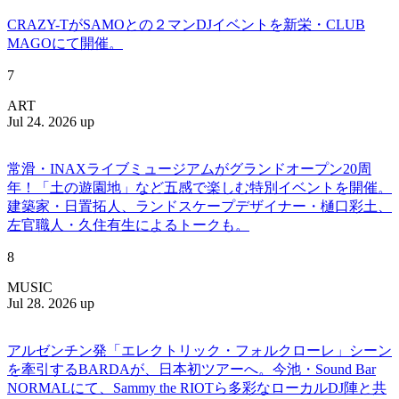
CRAZY-TがSAMOとの２マンDJイベントを新栄・CLUB
MAGOにて開催。
7
ART
Jul 24. 2026 up
常滑・INAXライブミュージアムがグランドオープン20周
年！「土の遊園地」など五感で楽しむ特別イベントを開催。
建築家・日置拓人、ランドスケープデザイナー・樋口彩土、
左官職人・久住有生によるトークも。
8
MUSIC
Jul 28. 2026 up
アルゼンチン発「エレクトリック・フォルクローレ」シーン
を牽引するBARDAが、日本初ツアーへ。今池・Sound Bar
NORMALにて、Sammy the RIOTら多彩なローカルDJ陣と共