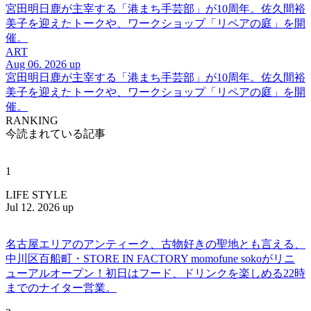
宮田明日鹿が主宰する「港まち手芸部」が10周年。佐久間裕
美子を迎えたトークや、ワークショップ「リペアの庭」を開
催。
ART
Aug 06. 2026 up
宮田明日鹿が主宰する「港まち手芸部」が10周年。佐久間裕
美子を迎えたトークや、ワークショップ「リペアの庭」を開
催。
RANKING
今読まれている記事
1
LIFE STYLE
Jul 12. 2026 up
名古屋エリアのアンティーク、古物好きの聖地とも言える、
中川区百船町・STORE IN FACTORY momofune sokoがリニ
ューアルオープン！初日はフード、ドリンクを楽しめる22時
までのナイター営業。