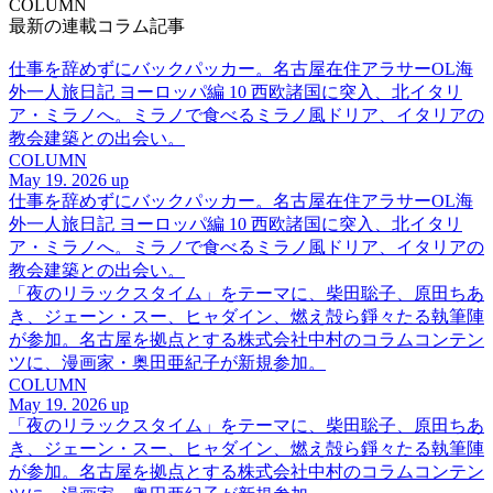
COLUMN
最新の連載コラム記事
仕事を辞めずにバックパッカー。名古屋在住アラサーOL海
外一人旅日記 ヨーロッパ編 10 西欧諸国に突入、北イタリ
ア・ミラノへ。ミラノで食べるミラノ風ドリア、イタリアの
教会建築との出会い。
COLUMN
May 19. 2026 up
仕事を辞めずにバックパッカー。名古屋在住アラサーOL海
外一人旅日記 ヨーロッパ編 10 西欧諸国に突入、北イタリ
ア・ミラノへ。ミラノで食べるミラノ風ドリア、イタリアの
教会建築との出会い。
「夜のリラックスタイム」をテーマに、柴田聡子、原田ちあ
き、ジェーン・スー、ヒャダイン、燃え殻ら錚々たる執筆陣
が参加。名古屋を拠点とする株式会社中村のコラムコンテン
ツに、漫画家・奥田亜紀子が新規参加。
COLUMN
May 19. 2026 up
「夜のリラックスタイム」をテーマに、柴田聡子、原田ちあ
き、ジェーン・スー、ヒャダイン、燃え殻ら錚々たる執筆陣
が参加。名古屋を拠点とする株式会社中村のコラムコンテン