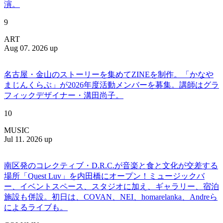
演。
9
ART
Aug 07. 2026 up
名古屋・金山のストーリーを集めてZINEを制作。「かなや
まじんくらぶ」が2026年度活動メンバーを募集。講師はグラ
フィックデザイナー・溝田尚子。
10
MUSIC
Jul 11. 2026 up
南区発のコレクティブ・D.R.C.が⾳楽と⾷と⽂化が交差する
場所「Quest Luv」を内田橋にオープン！ミュージックバ
ー、イベントスペース、スタジオに加え、ギャラリー、宿泊
施設も併設。初日は、COVAN、NEI、homarelanka、Andreら
によるライブも。