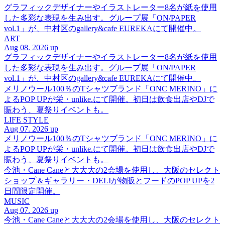
グラフィックデザイナーやイラストレーター8名が紙を使用
した多彩な表現を生み出す。グループ展「ON/PAPER
vol.1」が、中村区のgallery&cafe EUREKAにて開催中。
ART
Aug 08. 2026 up
グラフィックデザイナーやイラストレーター8名が紙を使用
した多彩な表現を生み出す。グループ展「ON/PAPER
vol.1」が、中村区のgallery&cafe EUREKAにて開催中。
メリノウール100％のTシャツブランド「ONC MERINO」に
よるPOP UPが栄・unlike.にて開催。初日は飲食出店やDJで
賑わう、夏祭りイベントも。
LIFE STYLE
Aug 07. 2026 up
メリノウール100％のTシャツブランド「ONC MERINO」に
よるPOP UPが栄・unlike.にて開催。初日は飲食出店やDJで
賑わう、夏祭りイベントも。
今池・Cane Caneと大大大の2会場を使用し、大阪のセレクト
ショップ＆ギャラリー・DELIが物販とフードのPOP UPを2
日間限定開催。
MUSIC
Aug 07. 2026 up
今池・Cane Caneと大大大の2会場を使用し、大阪のセレクト