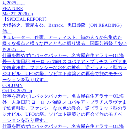
ち2025」。
FEATURE
Mar 27. 2026 up
【SPECIAL REPORT】
大橋裕之、鷲尾友公、Barrack、黒田義隆（ON READING）
他、
キュレーター、作家、アーティスト、街の人々から集めた
様々な視点と様々な声とともに振り返る、国際芸術祭「あい
ち2025」。
仕事を辞めずにバックパッカー。名古屋在住アラサーOL海
外一人旅日記 ヨーロッパ編9 スロバキア・ブラチスラヴァま
で鉄道移動。ファンシーな水色の教会、逆ピラミッド型のラ
ジオビル、UFOの塔。ソビエト建築との再会で旅のモチベ
ーションを取り戻す。
COLUMN
Oct 13. 2025 up
仕事を辞めずにバックパッカー。名古屋在住アラサーOL海
外一人旅日記 ヨーロッパ編9 スロバキア・ブラチスラヴァま
で鉄道移動。ファンシーな水色の教会、逆ピラミッド型のラ
ジオビル、UFOの塔。ソビエト建築との再会で旅のモチベ
ーションを取り戻す。
仕事を辞めずにバックパッカー。名古屋在住アラサーOL海