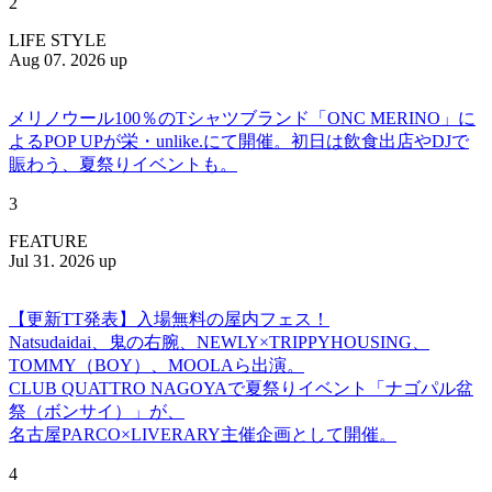
2
LIFE STYLE
Aug 07. 2026 up
メリノウール100％のTシャツブランド「ONC MERINO」に
よるPOP UPが栄・unlike.にて開催。初日は飲食出店やDJで
賑わう、夏祭りイベントも。
3
FEATURE
Jul 31. 2026 up
【更新TT発表】入場無料の屋内フェス！
Natsudaidai、鬼の右腕、NEWLY×TRIPPYHOUSING、
TOMMY（BOY）、MOOLAら出演。
CLUB QUATTRO NAGOYAで夏祭りイベント「ナゴパル盆
祭（ボンサイ）」が、
名古屋PARCO×LIVERARY主催企画として開催。
4