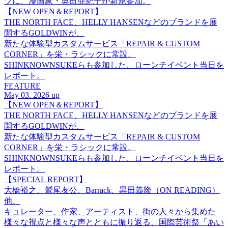
ツに、漫画家・奥田亜紀子が新規参加。
【NEW OPEN＆REPORT】
THE NORTH FACE、HELLY HANSENなどのブランドを展
開するGOLDWINが、
新たな体験型カスタムサービス「REPAIR & CUSTOM
CORNER」を栄・ラシックに常設。
SHINKNOWNSUKEらも参加した、ローンチイベント当日を
レポート。
FEATURE
May 03. 2026 up
【NEW OPEN＆REPORT】
THE NORTH FACE、HELLY HANSENなどのブランドを展
開するGOLDWINが、
新たな体験型カスタムサービス「REPAIR & CUSTOM
CORNER」を栄・ラシックに常設。
SHINKNOWNSUKEらも参加した、ローンチイベント当日を
レポート。
【SPECIAL REPORT】
大橋裕之、鷲尾友公、Barrack、黒田義隆（ON READING）
他、
キュレーター、作家、アーティスト、街の人々から集めた
様々な視点と様々な声とともに振り返る、国際芸術祭「あい