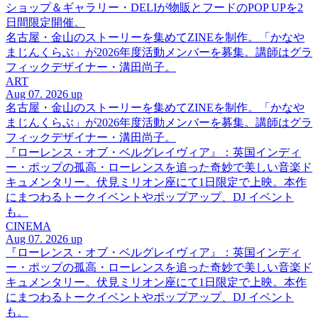
ショップ＆ギャラリー・DELIが物販とフードのPOP UPを2
日間限定開催。
名古屋・金山のストーリーを集めてZINEを制作。「かなや
まじんくらぶ」が2026年度活動メンバーを募集。講師はグラ
フィックデザイナー・溝田尚子。
ART
Aug 07. 2026 up
名古屋・金山のストーリーを集めてZINEを制作。「かなや
まじんくらぶ」が2026年度活動メンバーを募集。講師はグラ
フィックデザイナー・溝田尚子。
『ローレンス・オブ・ベルグレイヴィア』：英国インディ
ー・ポップの孤高・ローレンスを追った奇妙で美しい音楽ド
キュメンタリー。伏見ミリオン座にて1日限定で上映。本作
にまつわるトークイベントやポップアップ、DJ イベント
も。
CINEMA
Aug 07. 2026 up
『ローレンス・オブ・ベルグレイヴィア』：英国インディ
ー・ポップの孤高・ローレンスを追った奇妙で美しい音楽ド
キュメンタリー。伏見ミリオン座にて1日限定で上映。本作
にまつわるトークイベントやポップアップ、DJ イベント
も。