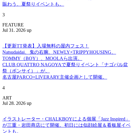
賑わう、夏祭りイベントも。
3
FEATURE
Jul 31. 2026 up
【更新TT発表】入場無料の屋内フェス！
Natsudaidai、鬼の右腕、NEWLY×TRIPPYHOUSING、
TOMMY（BOY）、MOOLAら出演。
CLUB QUATTRO NAGOYAで夏祭りイベント「ナゴパル盆
祭（ボンサイ）」が、
名古屋PARCO×LIVERARY主催企画として開催。
4
ART
Jul 28. 2026 up
イラストレーター・CHALKBOYによる個展「Jazz Inspired」
が三重・岩田商店にて開催。初日には似顔絵屋＆看板屋イベ
ントも。