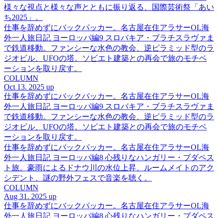
様々な視点と様々な声とともに振り返る、国際芸術祭「あい
ち2025」。
仕事を辞めずにバックパッカー。名古屋在住アラサーOL海
外一人旅日記 ヨーロッパ編9 スロバキア・ブラチスラヴァま
で鉄道移動。ファンシーな水色の教会、逆ピラミッド型のラ
ジオビル、UFOの塔。ソビエト建築との再会で旅のモチベ
ーションを取り戻す。
COLUMN
Oct 13. 2025 up
仕事を辞めずにバックパッカー。名古屋在住アラサーOL海
外一人旅日記 ヨーロッパ編9 スロバキア・ブラチスラヴァま
で鉄道移動。ファンシーな水色の教会、逆ピラミッド型のラ
ジオビル、UFOの塔。ソビエト建築との再会で旅のモチベ
ーションを取り戻す。
仕事を辞めずにバックパッカー。名古屋在住アラサーOL海
外一人旅日記 ヨーロッパ編8 心残りなハンガリー・ブダペス
ト旅。豪雨によるドナウ川の水位上昇、ルームメイトのアク
シデント、謎の野外フェスで音楽を聴く。
COLUMN
Aug 31. 2025 up
仕事を辞めずにバックパッカー。名古屋在住アラサーOL海
外一人旅日記 ヨーロッパ編8 心残りなハンガリー・ブダペス