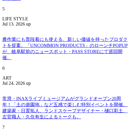
5
LIFE STYLE
Jul 13. 2026 up
農作業にも普段着にも使える、新しい価値を持ったプロダク
トを提案。「UNCOMMON PRODUCTS」のローンチPOPUP
が、岐阜駅前のニュースポット・PASS STOREにて巡回開
催。
6
ART
Jul 24. 2026 up
常滑・INAXライブミュージアムがグランドオープン20周
年！「土の遊園地」など五感で楽しむ特別イベントを開催。
建築家・日置拓人、ランドスケープデザイナー・樋口彩土、
左官職人・久住有生によるトークも。
7