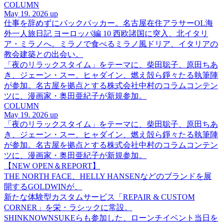
COLUMN
May 19. 2026 up
仕事を辞めずにバックパッカー。名古屋在住アラサーOL海
外一人旅日記 ヨーロッパ編 10 西欧諸国に突入、北イタリ
ア・ミラノへ。ミラノで食べるミラノ風ドリア、イタリアの
教会建築との出会い。
「夜のリラックスタイム」をテーマに、柴田聡子、原田ちあ
き、ジェーン・スー、ヒャダイン、燃え殻ら錚々たる執筆陣
が参加。名古屋を拠点とする株式会社中村のコラムコンテン
ツに、漫画家・奥田亜紀子が新規参加。
COLUMN
May 19. 2026 up
「夜のリラックスタイム」をテーマに、柴田聡子、原田ちあ
き、ジェーン・スー、ヒャダイン、燃え殻ら錚々たる執筆陣
が参加。名古屋を拠点とする株式会社中村のコラムコンテン
ツに、漫画家・奥田亜紀子が新規参加。
【NEW OPEN＆REPORT】
THE NORTH FACE、HELLY HANSENなどのブランドを展
開するGOLDWINが、
新たな体験型カスタムサービス「REPAIR & CUSTOM
CORNER」を栄・ラシックに常設。
SHINKNOWNSUKEらも参加した、ローンチイベント当日を