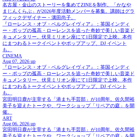
名古屋・金山のストーリーを集めてZINEを制作。「かなや
まじんくらぶ」が2026年度活動メンバーを募集。講師はグラ
フィックデザイナー・溝田尚子。
『ローレンス・オブ・ベルグレイヴィア』：英国インディ
ー・ポップの孤高・ローレンスを追った奇妙で美しい音楽ド
キュメンタリー。伏見ミリオン座にて1日限定で上映。本作
にまつわるトークイベントやポップアップ、DJ イベント
も。
CINEMA
Aug 07. 2026 up
『ローレンス・オブ・ベルグレイヴィア』：英国インディ
ー・ポップの孤高・ローレンスを追った奇妙で美しい音楽ド
キュメンタリー。伏見ミリオン座にて1日限定で上映。本作
にまつわるトークイベントやポップアップ、DJ イベント
も。
宮田明日鹿が主宰する「港まち手芸部」が10周年。佐久間裕
美子を迎えたトークや、ワークショップ「リペアの庭」を開
催。
ART
Aug 06. 2026 up
宮田明日鹿が主宰する「港まち手芸部」が10周年。佐久間裕
美子を迎えたトークや、ワークショップ「リペアの庭」を開