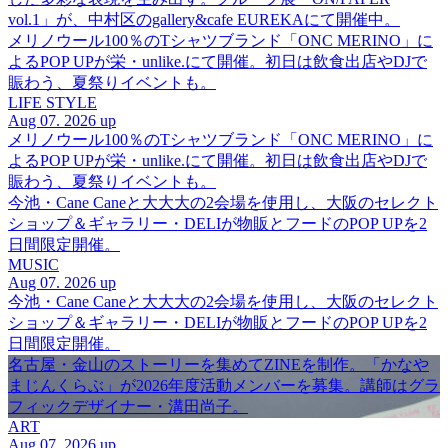
vol.1」が、中村区のgallery&cafe EUREKAにて開催中。
メリノウール100％のTシャツブランド「ONC MERINO」に
よるPOP UPが栄・unlike.にて開催。初日は飲食出店やDJで
賑わう、夏祭りイベントも。
LIFE STYLE
Aug 07. 2026 up
メリノウール100％のTシャツブランド「ONC MERINO」に
よるPOP UPが栄・unlike.にて開催。初日は飲食出店やDJで
賑わう、夏祭りイベントも。
今池・Cane Caneと大大大の2会場を使用し、大阪のセレクト
ショップ＆ギャラリー・DELIが物販とフードのPOP UPを2
日間限定開催。
MUSIC
Aug 07. 2026 up
今池・Cane Caneと大大大の2会場を使用し、大阪のセレクト
ショップ＆ギャラリー・DELIが物販とフードのPOP UPを2
日間限定開催。
名古屋・金山のストーリーを集めてZINEを制作。「かなや
まじんくらぶ」が2026年度活動メンバーを募集。講師はグラ
フィックデザイナー・溝田尚子。
ART
Aug 07. 2026 up