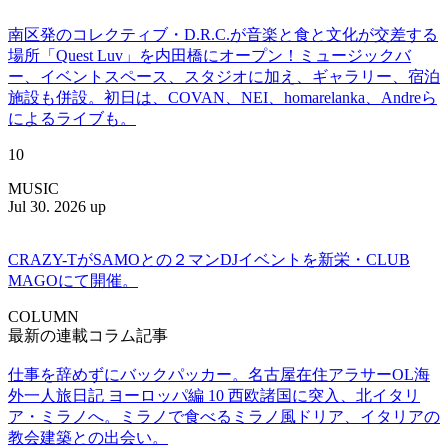
南区発のコレクティブ・D.R.C.が⾳楽と⾷と⽂化が交差する
場所「Quest Luv」を内田橋にオープン！ミュージックバ
ー、イベントスペース、スタジオに加え、ギャラリー、宿泊
施設も併設。初日は、COVAN、NEI、homarelanka、Andreら
によるライブも。
10
MUSIC
Jul 30. 2026 up
CRAZY-TがSAMOとの２マンDJイベントを新栄・CLUB
MAGOにて開催。
COLUMN
最新の連載コラム記事
仕事を辞めずにバックパッカー。名古屋在住アラサーOL海
外一人旅日記 ヨーロッパ編 10 西欧諸国に突入、北イタリ
ア・ミラノへ。ミラノで食べるミラノ風ドリア、イタリアの
教会建築との出会い。