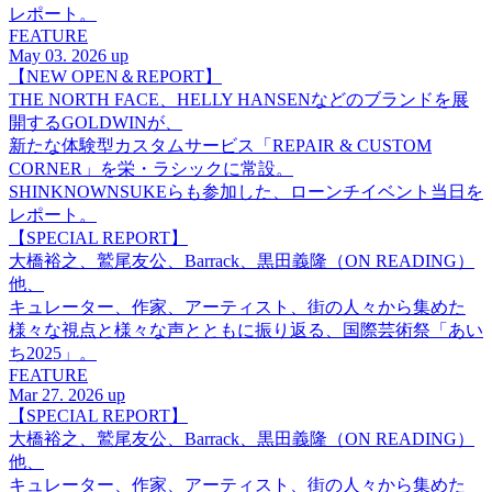
レポート。
FEATURE
May 03. 2026 up
【NEW OPEN＆REPORT】
THE NORTH FACE、HELLY HANSENなどのブランドを展
開するGOLDWINが、
新たな体験型カスタムサービス「REPAIR & CUSTOM
CORNER」を栄・ラシックに常設。
SHINKNOWNSUKEらも参加した、ローンチイベント当日を
レポート。
【SPECIAL REPORT】
大橋裕之、鷲尾友公、Barrack、黒田義隆（ON READING）
他、
キュレーター、作家、アーティスト、街の人々から集めた
様々な視点と様々な声とともに振り返る、国際芸術祭「あい
ち2025」。
FEATURE
Mar 27. 2026 up
【SPECIAL REPORT】
大橋裕之、鷲尾友公、Barrack、黒田義隆（ON READING）
他、
キュレーター、作家、アーティスト、街の人々から集めた