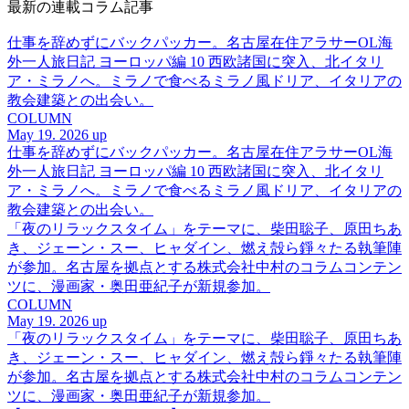
最新の連載コラム記事
仕事を辞めずにバックパッカー。名古屋在住アラサーOL海
外一人旅日記 ヨーロッパ編 10 西欧諸国に突入、北イタリ
ア・ミラノへ。ミラノで食べるミラノ風ドリア、イタリアの
教会建築との出会い。
COLUMN
May 19. 2026 up
仕事を辞めずにバックパッカー。名古屋在住アラサーOL海
外一人旅日記 ヨーロッパ編 10 西欧諸国に突入、北イタリ
ア・ミラノへ。ミラノで食べるミラノ風ドリア、イタリアの
教会建築との出会い。
「夜のリラックスタイム」をテーマに、柴田聡子、原田ちあ
き、ジェーン・スー、ヒャダイン、燃え殻ら錚々たる執筆陣
が参加。名古屋を拠点とする株式会社中村のコラムコンテン
ツに、漫画家・奥田亜紀子が新規参加。
COLUMN
May 19. 2026 up
「夜のリラックスタイム」をテーマに、柴田聡子、原田ちあ
き、ジェーン・スー、ヒャダイン、燃え殻ら錚々たる執筆陣
が参加。名古屋を拠点とする株式会社中村のコラムコンテン
ツに、漫画家・奥田亜紀子が新規参加。