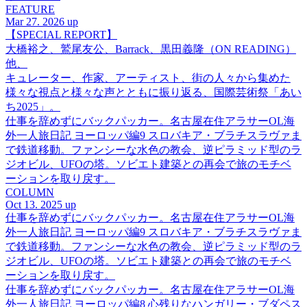
FEATURE
Mar 27. 2026 up
【SPECIAL REPORT】
大橋裕之、鷲尾友公、Barrack、黒田義隆（ON READING）
他、
キュレーター、作家、アーティスト、街の人々から集めた
様々な視点と様々な声とともに振り返る、国際芸術祭「あい
ち2025」。
仕事を辞めずにバックパッカー。名古屋在住アラサーOL海
外一人旅日記 ヨーロッパ編9 スロバキア・ブラチスラヴァま
で鉄道移動。ファンシーな水色の教会、逆ピラミッド型のラ
ジオビル、UFOの塔。ソビエト建築との再会で旅のモチベ
ーションを取り戻す。
COLUMN
Oct 13. 2025 up
仕事を辞めずにバックパッカー。名古屋在住アラサーOL海
外一人旅日記 ヨーロッパ編9 スロバキア・ブラチスラヴァま
で鉄道移動。ファンシーな水色の教会、逆ピラミッド型のラ
ジオビル、UFOの塔。ソビエト建築との再会で旅のモチベ
ーションを取り戻す。
仕事を辞めずにバックパッカー。名古屋在住アラサーOL海
外一人旅日記 ヨーロッパ編8 心残りなハンガリー・ブダペス