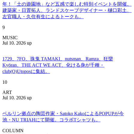
年！「土の遊園地」など五感で楽しむ特別イベントを開催。
建築家・日置拓人、ランドスケープデザイナー・樋口彩土、
左官職人・久住有生によるトークも。
9
MUSIC
Jul 10. 2026 up
1729、7FO、珠鬼 TAMAKI、nutsman、Ramza、狂欒
Kyōran、THE ACT WE ACT、化ける身が千種・
club(O)Utoposに集結。
10
ART
Jul 10. 2026 up
ベルリン拠点の陶芸作家・Satoko KakoによるPOPUPが今
池・NU TRIAHにて開催。コラボTシャツも。
COLUMN