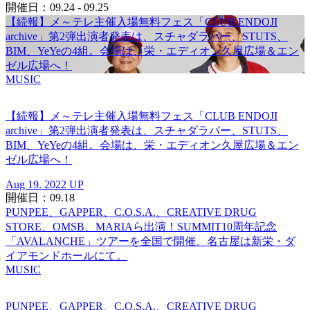
開催日：09.24 - 09.25
【続報】メ～テレ主催入場無料フェス「CLUB ENDOJI
archive」第2弾出演者発表は、スチャダラパー、STUTS、
BIM、YeYeの4組。会場は、栄・エディオン久屋広場＆エン
ゼル広場へ！
MUSIC
【続報】メ～テレ主催入場無料フェス「CLUB ENDOJI
archive」第2弾出演者発表は、スチャダラパー、STUTS、
BIM、YeYeの4組。会場は、栄・エディオン久屋広場＆エン
ゼル広場へ！
Aug 19. 2022 UP
開催日：09.18
PUNPEE、GAPPER、C.O.S.A.、CREATIVE DRUG
STORE、OMSB、MARIAら出演！SUMMIT10周年記念
「AVALANCHE」ツアーを全国で開催。名古屋は新栄・ダ
イアモンドホールにて。
MUSIC
PUNPEE、GAPPER、C.O.S.A.、CREATIVE DRUG