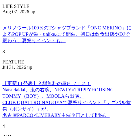
LIFE STYLE
Aug 07. 2026 up
メリノウール100％のTシャツブランド「ONC MERINO」に
よるPOP UPが栄・unlike.にて開催。初日は飲食出店やDJで
賑わう、夏祭りイベントも。
3
FEATURE
Jul 31. 2026 up
【更新TT発表】入場無料の屋内フェス！
Natsudaidai、鬼の右腕、NEWLY×TRIPPYHOUSING、
TOMMY（BOY）、MOOLAら出演。
CLUB QUATTRO NAGOYAで夏祭りイベント「ナゴパル盆
祭（ボンサイ）」が、
名古屋PARCO×LIVERARY主催企画として開催。
4