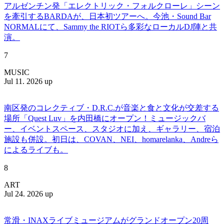
アルゼンチン発「エレクトリック・フォルクローレ」シーン
を牽引するBARDAが、日本初ツアーへ。今池・Sound Bar
NORMALにて、Sammy the RIOTら多彩なローカルDJ陣と共
演。
7
MUSIC
Jul 11. 2026 up
南区発のコレクティブ・D.R.C.が⾳楽と⾷と⽂化が交差する
場所「Quest Luv」を内田橋にオープン！ミュージックバ
ー、イベントスペース、スタジオに加え、ギャラリー、宿泊
施設も併設。初日は、COVAN、NEI、homarelanka、Andreら
によるライブも。
8
ART
Jul 24. 2026 up
常滑・INAXライブミュージアムがグランドオープン20周