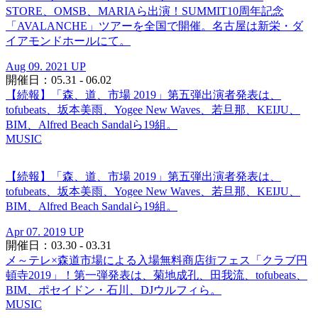
STORE、OMSB、MARIAら出演！SUMMIT10周年記念
「AVALANCHE」ツアーを全国で開催。名古屋は新栄・ダ
イアモンドホールにて。
Aug 09. 2021 UP
開催日：05.31 - 06.02
【続報】「森、道、市場 2019」第五弾出演者発表は、
tofubeats、坂本美雨、Yogee New Waves、若旦那、KEIJU、
BIM、Alfred Beach Sandalら19組。
MUSIC
【続報】「森、道、市場 2019」第五弾出演者発表は、
tofubeats、坂本美雨、Yogee New Waves、若旦那、KEIJU、
BIM、Alfred Beach Sandalら19組。
Apr 07. 2019 UP
開催日：03.30 - 03.31
メ～テレ×森道市場による入場無料商店街フェス「クラブ円
頓寺2019」！第一弾発表は、菊地成孔、田我流、tofubeats、
BIM、ポセイドン・石川、DJウルフィら。
MUSIC