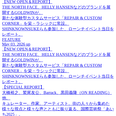
【NEW OPEN＆REPORT】
THE NORTH FACE、HELLY HANSENなどのブランドを展
開するGOLDWINが、
新たな体験型カスタムサービス「REPAIR & CUSTOM
CORNER」を栄・ラシックに常設。
SHINKNOWNSUKEらも参加した、ローンチイベント当日を
レポート。
FEATURE
May 03. 2026 up
【NEW OPEN＆REPORT】
THE NORTH FACE、HELLY HANSENなどのブランドを展
開するGOLDWINが、
新たな体験型カスタムサービス「REPAIR & CUSTOM
CORNER」を栄・ラシックに常設。
SHINKNOWNSUKEらも参加した、ローンチイベント当日を
レポート。
【SPECIAL REPORT】
大橋裕之、鷲尾友公、Barrack、黒田義隆（ON READING）
他、
キュレーター、作家、アーティスト、街の人々から集めた
様々な視点と様々な声とともに振り返る、国際芸術祭「あい
ち2025」。