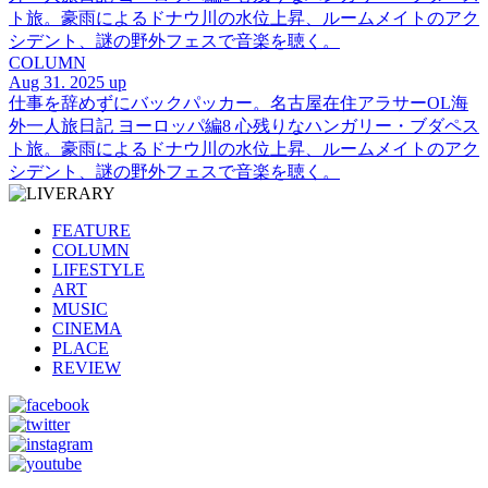
ト旅。豪雨によるドナウ川の水位上昇、ルームメイトのアク
シデント、謎の野外フェスで音楽を聴く。
COLUMN
Aug 31. 2025 up
仕事を辞めずにバックパッカー。名古屋在住アラサーOL海
外一人旅日記 ヨーロッパ編8 心残りなハンガリー・ブダペス
ト旅。豪雨によるドナウ川の水位上昇、ルームメイトのアク
シデント、謎の野外フェスで音楽を聴く。
FEATURE
COLUMN
LIFESTYLE
ART
MUSIC
CINEMA
PLACE
REVIEW