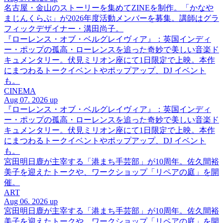
名古屋・金山のストーリーを集めてZINEを制作。「かなや
まじんくらぶ」が2026年度活動メンバーを募集。講師はグラ
フィックデザイナー・溝田尚子。
『ローレンス・オブ・ベルグレイヴィア』：英国インディ
ー・ポップの孤高・ローレンスを追った奇妙で美しい音楽ド
キュメンタリー。伏見ミリオン座にて1日限定で上映。本作
にまつわるトークイベントやポップアップ、DJ イベント
も。
CINEMA
Aug 07. 2026 up
『ローレンス・オブ・ベルグレイヴィア』：英国インディ
ー・ポップの孤高・ローレンスを追った奇妙で美しい音楽ド
キュメンタリー。伏見ミリオン座にて1日限定で上映。本作
にまつわるトークイベントやポップアップ、DJ イベント
も。
宮田明日鹿が主宰する「港まち手芸部」が10周年。佐久間裕
美子を迎えたトークや、ワークショップ「リペアの庭」を開
催。
ART
Aug 06. 2026 up
宮田明日鹿が主宰する「港まち手芸部」が10周年。佐久間裕
美子を迎えたトークや、ワークショップ「リペアの庭」を開