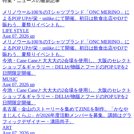
特集・ニュースの最新記事
メリノウール100％のTシャツブランド「ONC MERINO」に
よるPOP UPが栄・unlike.にて開催。初日は飲食出店やDJで
賑わう、夏祭りイベントも。
LIFE STYLE
Aug 07. 2026 up
メリノウール100％のTシャツブランド「ONC MERINO」に
よるPOP UPが栄・unlike.にて開催。初日は飲食出店やDJで
賑わう、夏祭りイベントも。
今池・Cane Caneと大大大の2会場を使用し、大阪のセレクト
ショップ＆ギャラリー・DELIが物販とフードのPOP UPを2
日間限定開催。
MUSIC
Aug 07. 2026 up
今池・Cane Caneと大大大の2会場を使用し、大阪のセレクト
ショップ＆ギャラリー・DELIが物販とフードのPOP UPを2
日間限定開催。
名古屋・金山のストーリーを集めてZINEを制作。「かなや
まじんくらぶ」が2026年度活動メンバーを募集。講師はグラ
フィックデザイナー・溝田尚子。
ART
Aug 07. 2026 up