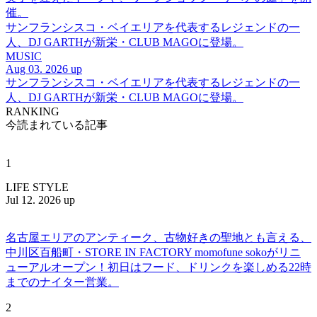
催。
サンフランシスコ・ベイエリアを代表するレジェンドの一
人、DJ GARTHが新栄・CLUB MAGOに登場。
MUSIC
Aug 03. 2026 up
サンフランシスコ・ベイエリアを代表するレジェンドの一
人、DJ GARTHが新栄・CLUB MAGOに登場。
RANKING
今読まれている記事
1
LIFE STYLE
Jul 12. 2026 up
名古屋エリアのアンティーク、古物好きの聖地とも言える、
中川区百船町・STORE IN FACTORY momofune sokoがリニ
ューアルオープン！初日はフード、ドリンクを楽しめる22時
までのナイター営業。
2