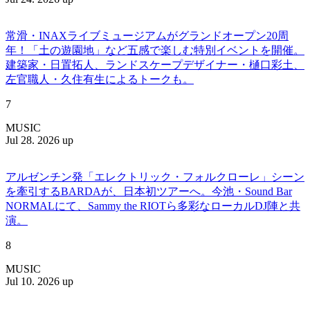
常滑・INAXライブミュージアムがグランドオープン20周
年！「土の遊園地」など五感で楽しむ特別イベントを開催。
建築家・日置拓人、ランドスケープデザイナー・樋口彩土、
左官職人・久住有生によるトークも。
7
MUSIC
Jul 28. 2026 up
アルゼンチン発「エレクトリック・フォルクローレ」シーン
を牽引するBARDAが、日本初ツアーへ。今池・Sound Bar
NORMALにて、Sammy the RIOTら多彩なローカルDJ陣と共
演。
8
MUSIC
Jul 10. 2026 up