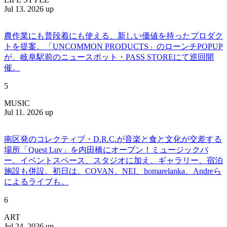
Jul 13. 2026 up
農作業にも普段着にも使える、新しい価値を持ったプロダク
トを提案。「UNCOMMON PRODUCTS」のローンチPOPUP
が、岐阜駅前のニュースポット・PASS STOREにて巡回開
催。
5
MUSIC
Jul 11. 2026 up
南区発のコレクティブ・D.R.C.が⾳楽と⾷と⽂化が交差する
場所「Quest Luv」を内田橋にオープン！ミュージックバ
ー、イベントスペース、スタジオに加え、ギャラリー、宿泊
施設も併設。初日は、COVAN、NEI、homarelanka、Andreら
によるライブも。
6
ART
Jul 24. 2026 up