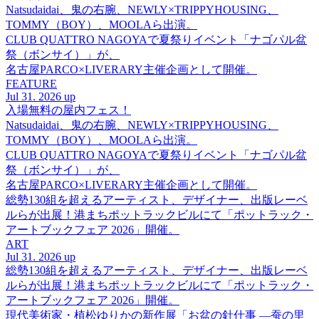
Natsudaidai、鬼の右腕、NEWLY×TRIPPYHOUSING、
TOMMY（BOY）、MOOLAら出演。
CLUB QUATTRO NAGOYAで夏祭りイベント「ナゴパル盆
祭（ボンサイ）」が、
名古屋PARCO×LIVERARY主催企画として開催。
FEATURE
Jul 31. 2026 up
入場無料の屋内フェス！
Natsudaidai、鬼の右腕、NEWLY×TRIPPYHOUSING、
TOMMY（BOY）、MOOLAら出演。
CLUB QUATTRO NAGOYAで夏祭りイベント「ナゴパル盆
祭（ボンサイ）」が、
名古屋PARCO×LIVERARY主催企画として開催。
総勢130組を超えるアーティスト、デザイナー、出版レーベ
ルらが出展！港まちポットラックビルにて「ポットラック・
アートブックフェア 2026」開催。
ART
Jul 31. 2026 up
総勢130組を超えるアーティスト、デザイナー、出版レーベ
ルらが出展！港まちポットラックビルにて「ポットラック・
アートブックフェア 2026」開催。
現代美術家・植松ゆりかの新作展「お盆の針仕事 ―蚕の里