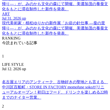
帰り―」が、みのかも文化の森にて開催。美濃加茂の養蚕文
化をもとに滞在制作した新作を発表。
ART
Jul 31. 2026 up
現代美術家・植松ゆりかの新作展「お盆の針仕事 ―蚕の里
帰り―」が、みのかも文化の森にて開催。美濃加茂の養蚕文
化をもとに滞在制作した新作を発表。
RANKING
今読まれている記事
1
LIFE STYLE
Jul 12. 2026 up
名古屋エリアのアンティーク、古物好きの聖地とも言える、
中川区百船町・STORE IN FACTORY momofune sokoがリニ
ューアルオープン！初日はフード、ドリンクを楽しめる22時
までのナイター営業。
2