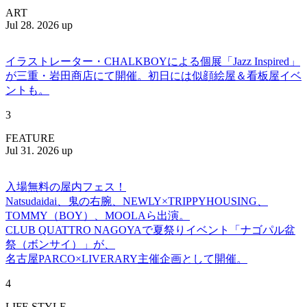
ART
Jul 28. 2026 up
イラストレーター・CHALKBOYによる個展「Jazz Inspired」
が三重・岩田商店にて開催。初日には似顔絵屋＆看板屋イベ
ントも。
3
FEATURE
Jul 31. 2026 up
入場無料の屋内フェス！
Natsudaidai、鬼の右腕、NEWLY×TRIPPYHOUSING、
TOMMY（BOY）、MOOLAら出演。
CLUB QUATTRO NAGOYAで夏祭りイベント「ナゴパル盆
祭（ボンサイ）」が、
名古屋PARCO×LIVERARY主催企画として開催。
4
LIFE STYLE