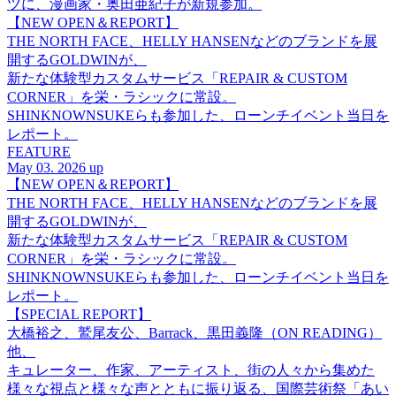
ツに、漫画家・奥田亜紀子が新規参加。
【NEW OPEN＆REPORT】
THE NORTH FACE、HELLY HANSENなどのブランドを展
開するGOLDWINが、
新たな体験型カスタムサービス「REPAIR & CUSTOM
CORNER」を栄・ラシックに常設。
SHINKNOWNSUKEらも参加した、ローンチイベント当日を
レポート。
FEATURE
May 03. 2026 up
【NEW OPEN＆REPORT】
THE NORTH FACE、HELLY HANSENなどのブランドを展
開するGOLDWINが、
新たな体験型カスタムサービス「REPAIR & CUSTOM
CORNER」を栄・ラシックに常設。
SHINKNOWNSUKEらも参加した、ローンチイベント当日を
レポート。
【SPECIAL REPORT】
大橋裕之、鷲尾友公、Barrack、黒田義隆（ON READING）
他、
キュレーター、作家、アーティスト、街の人々から集めた
様々な視点と様々な声とともに振り返る、国際芸術祭「あい