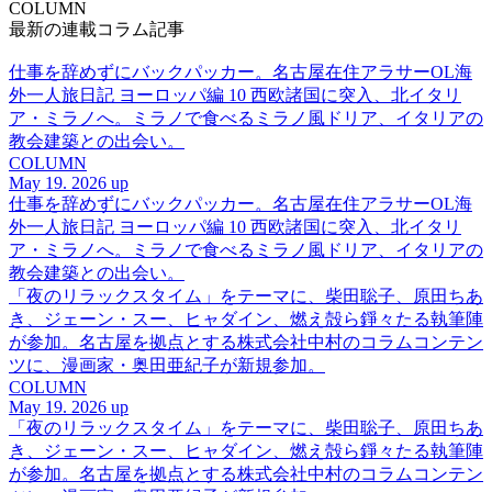
COLUMN
最新の連載コラム記事
仕事を辞めずにバックパッカー。名古屋在住アラサーOL海
外一人旅日記 ヨーロッパ編 10 西欧諸国に突入、北イタリ
ア・ミラノへ。ミラノで食べるミラノ風ドリア、イタリアの
教会建築との出会い。
COLUMN
May 19. 2026 up
仕事を辞めずにバックパッカー。名古屋在住アラサーOL海
外一人旅日記 ヨーロッパ編 10 西欧諸国に突入、北イタリ
ア・ミラノへ。ミラノで食べるミラノ風ドリア、イタリアの
教会建築との出会い。
「夜のリラックスタイム」をテーマに、柴田聡子、原田ちあ
き、ジェーン・スー、ヒャダイン、燃え殻ら錚々たる執筆陣
が参加。名古屋を拠点とする株式会社中村のコラムコンテン
ツに、漫画家・奥田亜紀子が新規参加。
COLUMN
May 19. 2026 up
「夜のリラックスタイム」をテーマに、柴田聡子、原田ちあ
き、ジェーン・スー、ヒャダイン、燃え殻ら錚々たる執筆陣
が参加。名古屋を拠点とする株式会社中村のコラムコンテン