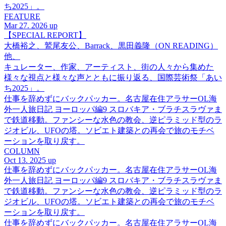
ち2025」。
FEATURE
Mar 27. 2026 up
【SPECIAL REPORT】
大橋裕之、鷲尾友公、Barrack、黒田義隆（ON READING）
他、
キュレーター、作家、アーティスト、街の人々から集めた
様々な視点と様々な声とともに振り返る、国際芸術祭「あい
ち2025」。
仕事を辞めずにバックパッカー。名古屋在住アラサーOL海
外一人旅日記 ヨーロッパ編9 スロバキア・ブラチスラヴァま
で鉄道移動。ファンシーな水色の教会、逆ピラミッド型のラ
ジオビル、UFOの塔。ソビエト建築との再会で旅のモチベ
ーションを取り戻す。
COLUMN
Oct 13. 2025 up
仕事を辞めずにバックパッカー。名古屋在住アラサーOL海
外一人旅日記 ヨーロッパ編9 スロバキア・ブラチスラヴァま
で鉄道移動。ファンシーな水色の教会、逆ピラミッド型のラ
ジオビル、UFOの塔。ソビエト建築との再会で旅のモチベ
ーションを取り戻す。
仕事を辞めずにバックパッカー。名古屋在住アラサーOL海