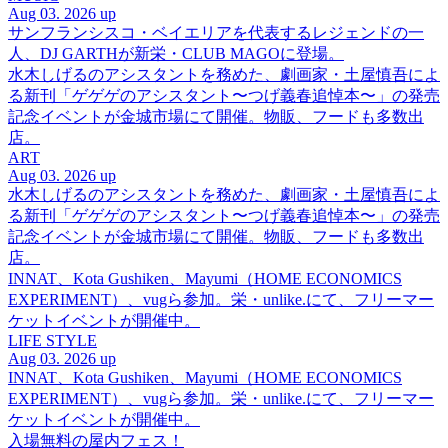
Aug 03. 2026 up
サンフランシスコ・ベイエリアを代表するレジェンドの一
人、DJ GARTHが新栄・CLUB MAGOに登場。
水木しげるのアシスタントを務めた、劇画家・土屋慎吾によ
る新刊「ゲゲゲのアシスタント〜つげ義春追悼本〜」の発売
記念イベントが金城市場にて開催。物販、フードも多数出
店。
ART
Aug 03. 2026 up
水木しげるのアシスタントを務めた、劇画家・土屋慎吾によ
る新刊「ゲゲゲのアシスタント〜つげ義春追悼本〜」の発売
記念イベントが金城市場にて開催。物販、フードも多数出
店。
INNAT、Kota Gushiken、Mayumi（HOME ECONOMICS
EXPERIMENT）、vugら参加。栄・unlike.にて、フリーマー
ケットイベントが開催中。
LIFE STYLE
Aug 03. 2026 up
INNAT、Kota Gushiken、Mayumi（HOME ECONOMICS
EXPERIMENT）、vugら参加。栄・unlike.にて、フリーマー
ケットイベントが開催中。
入場無料の屋内フェス！