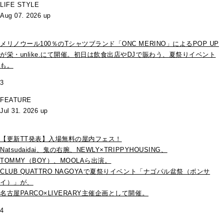
LIFE STYLE
Aug 07. 2026 up
メリノウール100％のTシャツブランド「ONC MERINO」によるPOP UP
が栄・unlike.にて開催。初日は飲食出店やDJで賑わう、夏祭りイベント
も。
3
FEATURE
Jul 31. 2026 up
【更新TT発表】入場無料の屋内フェス！
Natsudaidai、鬼の右腕、NEWLY×TRIPPYHOUSING、
TOMMY（BOY）、MOOLAら出演。
CLUB QUATTRO NAGOYAで夏祭りイベント「ナゴパル盆祭（ボンサ
イ）」が、
名古屋PARCO×LIVERARY主催企画として開催。
4