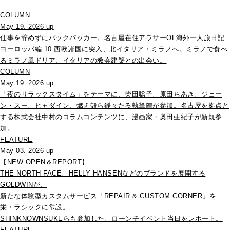
COLUMN
May 19. 2026 up
仕事を辞めずにバックパッカー。名古屋在住アラサーOL海外一人旅日記
ヨーロッパ編 10 西欧諸国に突入、北イタリア・ミラノへ。ミラノで食べ
るミラノ風ドリア、イタリアの教会建築との出会い。
COLUMN
May 19. 2026 up
「夜のリラックスタイム」をテーマに、柴田聡子、原田ちあき、ジェー
ン・スー、ヒャダイン、燃え殻ら錚々たる執筆陣が参加。名古屋を拠点と
する株式会社中村のコラムコンテンツに、漫画家・奥田亜紀子が新規参
加。
FEATURE
May 03. 2026 up
【NEW OPEN＆REPORT】
THE NORTH FACE、HELLY HANSENなどのブランドを展開する
GOLDWINが、
新たな体験型カスタムサービス「REPAIR & CUSTOM CORNER」を
栄・ラシックに常設。
SHINKNOWNSUKEらも参加した、ローンチイベント当日をレポート。
FEATURE