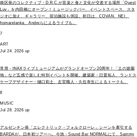
南区発のコレクティブ・D.R.C.が⾳楽と⾷と⽂化が交差する場所「Quest
Luv」を内田橋にオープン！ミュージックバー、イベントスペース、スタ
ジオに加え、ギャラリー、宿泊施設も併設。初日は、COVAN、NEI、
homarelanka、Andreらによるライブも。
7
ART
Jul 24. 2026 up
常滑・INAXライブミュージアムがグランドオープン20周年！「土の遊園
地」など五感で楽しむ特別イベントを開催。建築家・日置拓人、ランドス
ケープデザイナー・樋口彩土、左官職人・久住有生によるトークも。
8
MUSIC
Jul 28. 2026 up
アルゼンチン発「エレクトリック・フォルクローレ」シーンを牽引する
BARDAが、日本初ツアーへ。今池・Sound Bar NORMALにて、Sammy