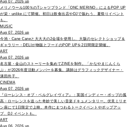
Aug 07. 2026 up
メリノウール100％のTシャツブランド「ONC MERINO」によるPOP UP
が栄・unlike.にて開催。初日は飲食出店やDJで賑わう、夏祭りイベント
も。
MUSIC
Aug 07. 2026 up
今池・Cane Caneと大大大の2会場を使用し、大阪のセレクトショップ＆
ギャラリー・DELIが物販とフードのPOP UPを2日間限定開催。
ART
Aug 07. 2026 up
名古屋・金山のストーリーを集めてZINEを制作。「かなやまじんくら
ぶ」が2026年度活動メンバーを募集。講師はグラフィックデザイナー・
溝田尚子。
CINEMA
Aug 07. 2026 up
『ローレンス・オブ・ベルグレイヴィア』：英国インディー・ポップの孤
高・ローレンスを追った奇妙で美しい音楽ドキュメンタリー。伏見ミリオ
ン座にて1日限定で上映。本作にまつわるトークイベントやポップアッ
プ、DJ イベントも。
ART
Aug 06. 2026 up