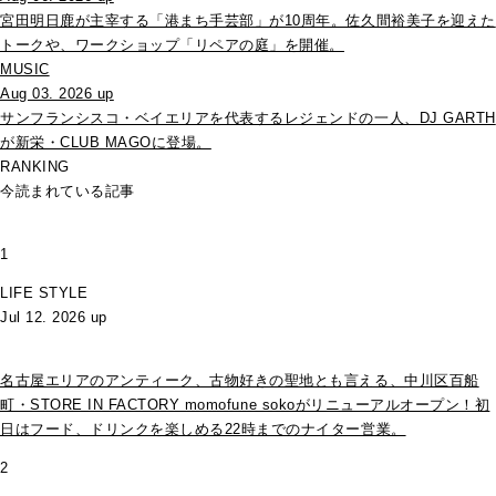
宮田明日鹿が主宰する「港まち手芸部」が10周年。佐久間裕美子を迎えた
トークや、ワークショップ「リペアの庭」を開催。
MUSIC
Aug 03. 2026 up
サンフランシスコ・ベイエリアを代表するレジェンドの一人、DJ GARTH
が新栄・CLUB MAGOに登場。
RANKING
今読まれている記事
1
LIFE STYLE
Jul 12. 2026 up
名古屋エリアのアンティーク、古物好きの聖地とも言える、中川区百船
町・STORE IN FACTORY momofune sokoがリニューアルオープン！初
日はフード、ドリンクを楽しめる22時までのナイター営業。
2