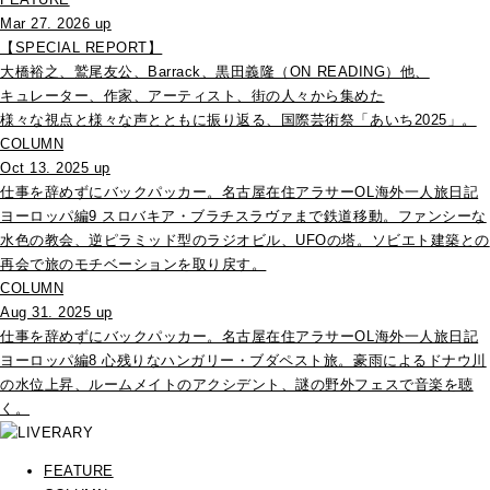
Mar 27. 2026 up
【SPECIAL REPORT】
大橋裕之、鷲尾友公、Barrack、黒田義隆（ON READING）他、
キュレーター、作家、アーティスト、街の人々から集めた
様々な視点と様々な声とともに振り返る、国際芸術祭「あいち2025」。
COLUMN
Oct 13. 2025 up
仕事を辞めずにバックパッカー。名古屋在住アラサーOL海外一人旅日記
ヨーロッパ編9 スロバキア・ブラチスラヴァまで鉄道移動。ファンシーな
水色の教会、逆ピラミッド型のラジオビル、UFOの塔。ソビエト建築との
再会で旅のモチベーションを取り戻す。
COLUMN
Aug 31. 2025 up
仕事を辞めずにバックパッカー。名古屋在住アラサーOL海外一人旅日記
ヨーロッパ編8 心残りなハンガリー・ブダペスト旅。豪雨によるドナウ川
の水位上昇、ルームメイトのアクシデント、謎の野外フェスで音楽を聴
く。
FEATURE