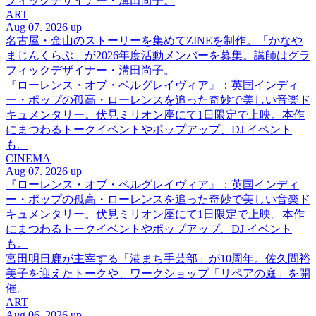
フィックデザイナー・溝田尚子。
ART
Aug 07. 2026 up
名古屋・金山のストーリーを集めてZINEを制作。「かなや
まじんくらぶ」が2026年度活動メンバーを募集。講師はグラ
フィックデザイナー・溝田尚子。
『ローレンス・オブ・ベルグレイヴィア』：英国インディ
ー・ポップの孤高・ローレンスを追った奇妙で美しい音楽ド
キュメンタリー。伏見ミリオン座にて1日限定で上映。本作
にまつわるトークイベントやポップアップ、DJ イベント
も。
CINEMA
Aug 07. 2026 up
『ローレンス・オブ・ベルグレイヴィア』：英国インディ
ー・ポップの孤高・ローレンスを追った奇妙で美しい音楽ド
キュメンタリー。伏見ミリオン座にて1日限定で上映。本作
にまつわるトークイベントやポップアップ、DJ イベント
も。
宮田明日鹿が主宰する「港まち手芸部」が10周年。佐久間裕
美子を迎えたトークや、ワークショップ「リペアの庭」を開
催。
ART
Aug 06. 2026 up