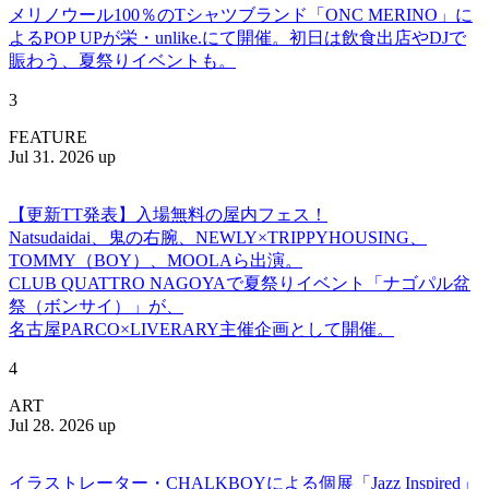
メリノウール100％のTシャツブランド「ONC MERINO」に
よるPOP UPが栄・unlike.にて開催。初日は飲食出店やDJで
賑わう、夏祭りイベントも。
3
FEATURE
Jul 31. 2026 up
【更新TT発表】入場無料の屋内フェス！
Natsudaidai、鬼の右腕、NEWLY×TRIPPYHOUSING、
TOMMY（BOY）、MOOLAら出演。
CLUB QUATTRO NAGOYAで夏祭りイベント「ナゴパル盆
祭（ボンサイ）」が、
名古屋PARCO×LIVERARY主催企画として開催。
4
ART
Jul 28. 2026 up
イラストレーター・CHALKBOYによる個展「Jazz Inspired」