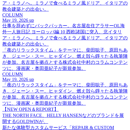
ア・ミラノへ。ミラノで食べるミラノ風ドリア、イタリアの
教会建築との出会い。
COLUMN
May 19. 2026 up
仕事を辞めずにバックパッカー。名古屋在住アラサーOL海
外一人旅日記 ヨーロッパ編 10 西欧諸国に突入、北イタリ
ア・ミラノへ。ミラノで食べるミラノ風ドリア、イタリアの
教会建築との出会い。
「夜のリラックスタイム」をテーマに、柴田聡子、原田ちあ
き、ジェーン・スー、ヒャダイン、燃え殻ら錚々たる執筆陣
が参加。名古屋を拠点とする株式会社中村のコラムコンテン
ツに、漫画家・奥田亜紀子が新規参加。
COLUMN
May 19. 2026 up
「夜のリラックスタイム」をテーマに、柴田聡子、原田ちあ
き、ジェーン・スー、ヒャダイン、燃え殻ら錚々たる執筆陣
が参加。名古屋を拠点とする株式会社中村のコラムコンテン
ツに、漫画家・奥田亜紀子が新規参加。
【NEW OPEN＆REPORT】
THE NORTH FACE、HELLY HANSENなどのブランドを展
開するGOLDWINが、
新たな体験型カスタムサービス「REPAIR & CUSTOM