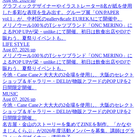
Aug 08. 2026 up
グラフィックデザイナーやイラストレーター8名が紙を使用
した多彩な表現を生み出す。グループ展「ON/PAPER
vol.1」が、中村区のgallery&cafe EUREKAにて開催中。
メリノウール100％のTシャツブランド「ONC MERINO」に
よるPOP UPが栄・unlike.にて開催。初日は飲食出店やDJで
賑わう、夏祭りイベントも。
LIFE STYLE
Aug 07. 2026 up
メリノウール100％のTシャツブランド「ONC MERINO」に
よるPOP UPが栄・unlike.にて開催。初日は飲食出店やDJで
賑わう、夏祭りイベントも。
今池・Cane Caneと大大大の2会場を使用し、大阪のセレクト
ショップ＆ギャラリー・DELIが物販とフードのPOP UPを2
日間限定開催。
MUSIC
Aug 07. 2026 up
今池・Cane Caneと大大大の2会場を使用し、大阪のセレクト
ショップ＆ギャラリー・DELIが物販とフードのPOP UPを2
日間限定開催。
名古屋・金山のストーリーを集めてZINEを制作。「かなや
まじんくらぶ」が2026年度活動メンバーを募集。講師はグラ