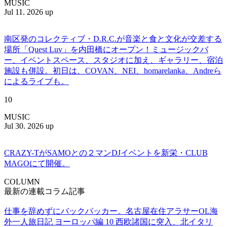
MUSIC
Jul 11. 2026 up
南区発のコレクティブ・D.R.C.が⾳楽と⾷と⽂化が交差する
場所「Quest Luv」を内田橋にオープン！ミュージックバ
ー、イベントスペース、スタジオに加え、ギャラリー、宿泊
施設も併設。初日は、COVAN、NEI、homarelanka、Andreら
によるライブも。
10
MUSIC
Jul 30. 2026 up
CRAZY-TがSAMOとの２マンDJイベントを新栄・CLUB
MAGOにて開催。
COLUMN
最新の連載コラム記事
仕事を辞めずにバックパッカー。名古屋在住アラサーOL海
外一人旅日記 ヨーロッパ編 10 西欧諸国に突入、北イタリ