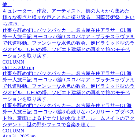
他、
キュレーター、作家、アーティスト、街の人々から集めた
様々な視点と様々な声とともに振り返る、国際芸術祭「あい
ち2025」。
仕事を辞めずにバックパッカー。名古屋在住アラサーOL海
外一人旅日記 ヨーロッパ編9 スロバキア・ブラチスラヴァま
で鉄道移動。ファンシーな水色の教会、逆ピラミッド型のラ
ジオビル、UFOの塔。ソビエト建築との再会で旅のモチベ
ーションを取り戻す。
COLUMN
Oct 13. 2025 up
仕事を辞めずにバックパッカー。名古屋在住アラサーOL海
外一人旅日記 ヨーロッパ編9 スロバキア・ブラチスラヴァま
で鉄道移動。ファンシーな水色の教会、逆ピラミッド型のラ
ジオビル、UFOの塔。ソビエト建築との再会で旅のモチベ
ーションを取り戻す。
仕事を辞めずにバックパッカー。名古屋在住アラサーOL海
外一人旅日記 ヨーロッパ編8 心残りなハンガリー・ブダペス
ト旅。豪雨によるドナウ川の水位上昇、ルームメイトのアク
シデント、謎の野外フェスで音楽を聴く。
COLUMN
Aug 31. 2025 up