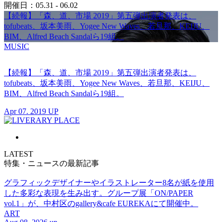
開催日：05.31 - 06.02
【続報】「森、道、市場 2019」第五弾出演者発表は、
tofubeats、坂本美雨、Yogee New Waves、若旦那、KEIJU、
BIM、Alfred Beach Sandalら19組。
MUSIC
【続報】「森、道、市場 2019」第五弾出演者発表は、
tofubeats、坂本美雨、Yogee New Waves、若旦那、KEIJU、
BIM、Alfred Beach Sandalら19組。
Apr 07. 2019 UP
LATEST
特集・ニュースの最新記事
グラフィックデザイナーやイラストレーター8名が紙を使用
した多彩な表現を生み出す。グループ展「ON/PAPER
vol.1」が、中村区のgallery&cafe EUREKAにて開催中。
ART