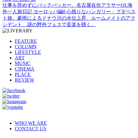
仕事を辞めずにバックパッカー。名古屋在住アラサーOL海
外一人旅日記 ヨーロッパ編8 心残りなハンガリー・ブダペス
ト旅。豪雨によるドナウ川の水位上昇、ルームメイトのアク
シデント、謎の野外フェスで音楽を聴く。
FEATURE
COLUMN
LIFESTYLE
ART
MUSIC
CINEMA
PLACE
REVIEW
WHO WE ARE
CONTACT US