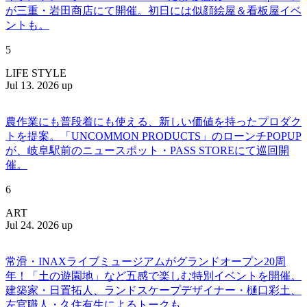
が三重・岩田商店にて開催。初日には似顔絵屋＆看板屋イベ
ントも。
5
LIFE STYLE
Jul 13. 2026 up
農作業にも普段着にも使える、新しい価値を持ったプロダク
トを提案。「UNCOMMON PRODUCTS」のローンチPOPUP
が、岐阜駅前のニュースポット・PASS STOREにて巡回開
催。
6
ART
Jul 24. 2026 up
常滑・INAXライブミュージアムがグランドオープン20周
年！「土の遊園地」など五感で楽しむ特別イベントを開催。
建築家・日置拓人、ランドスケープデザイナー・樋口彩土、
左官職人・久住有生によるトークも。