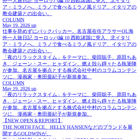
外一人旅日記 ヨーロッパ編 10 西欧諸国に突入、北イタリ
ア・ミラノへ。ミラノで食べるミラノ風ドリア、イタリアの
教会建築との出会い。
COLUMN
May 19. 2026 up
仕事を辞めずにバックパッカー。名古屋在住アラサーOL海
外一人旅日記 ヨーロッパ編 10 西欧諸国に突入、北イタリ
ア・ミラノへ。ミラノで食べるミラノ風ドリア、イタリアの
教会建築との出会い。
「夜のリラックスタイム」をテーマに、柴田聡子、原田ちあ
き、ジェーン・スー、ヒャダイン、燃え殻ら錚々たる執筆陣
が参加。名古屋を拠点とする株式会社中村のコラムコンテン
ツに、漫画家・奥田亜紀子が新規参加。
COLUMN
May 19. 2026 up
「夜のリラックスタイム」をテーマに、柴田聡子、原田ちあ
き、ジェーン・スー、ヒャダイン、燃え殻ら錚々たる執筆陣
が参加。名古屋を拠点とする株式会社中村のコラムコンテン
ツに、漫画家・奥田亜紀子が新規参加。
【NEW OPEN＆REPORT】
THE NORTH FACE、HELLY HANSENなどのブランドを展
開するGOLDWINが、