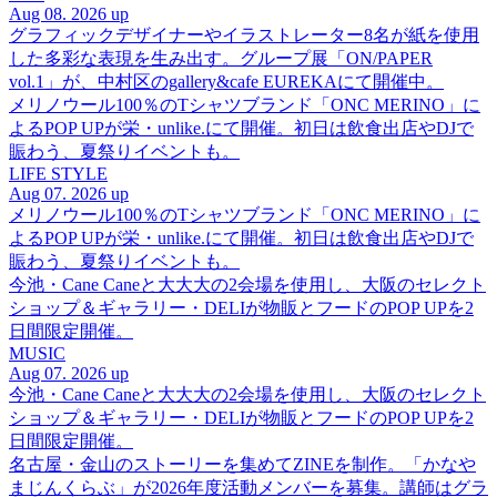
Aug 08. 2026 up
グラフィックデザイナーやイラストレーター8名が紙を使用
した多彩な表現を生み出す。グループ展「ON/PAPER
vol.1」が、中村区のgallery&cafe EUREKAにて開催中。
メリノウール100％のTシャツブランド「ONC MERINO」に
よるPOP UPが栄・unlike.にて開催。初日は飲食出店やDJで
賑わう、夏祭りイベントも。
LIFE STYLE
Aug 07. 2026 up
メリノウール100％のTシャツブランド「ONC MERINO」に
よるPOP UPが栄・unlike.にて開催。初日は飲食出店やDJで
賑わう、夏祭りイベントも。
今池・Cane Caneと大大大の2会場を使用し、大阪のセレクト
ショップ＆ギャラリー・DELIが物販とフードのPOP UPを2
日間限定開催。
MUSIC
Aug 07. 2026 up
今池・Cane Caneと大大大の2会場を使用し、大阪のセレクト
ショップ＆ギャラリー・DELIが物販とフードのPOP UPを2
日間限定開催。
名古屋・金山のストーリーを集めてZINEを制作。「かなや
まじんくらぶ」が2026年度活動メンバーを募集。講師はグラ