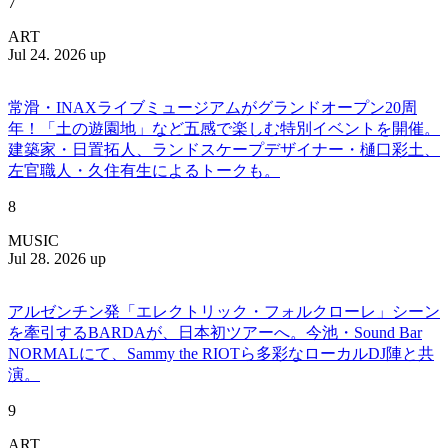
7
ART
Jul 24. 2026 up
常滑・INAXライブミュージアムがグランドオープン20周
年！「土の遊園地」など五感で楽しむ特別イベントを開催。
建築家・日置拓人、ランドスケープデザイナー・樋口彩土、
左官職人・久住有生によるトークも。
8
MUSIC
Jul 28. 2026 up
アルゼンチン発「エレクトリック・フォルクローレ」シーン
を牽引するBARDAが、日本初ツアーへ。今池・Sound Bar
NORMALにて、Sammy the RIOTら多彩なローカルDJ陣と共
演。
9
ART