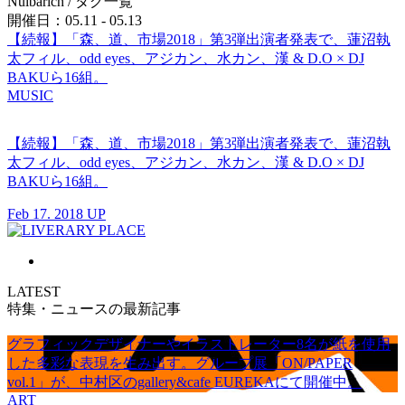
Nulbarich
/ タグ一覧
開催日：05.11 - 05.13
【続報】「森、道、市場2018」第3弾出演者発表で、蓮沼執
太フィル、odd eyes、アジカン、水カン、漢 & D.O × DJ
BAKUら16組。
MUSIC
【続報】「森、道、市場2018」第3弾出演者発表で、蓮沼執
太フィル、odd eyes、アジカン、水カン、漢 & D.O × DJ
BAKUら16組。
Feb 17. 2018 UP
LATEST
特集・ニュースの最新記事
グラフィックデザイナーやイラストレーター8名が紙を使用
した多彩な表現を生み出す。グループ展「ON/PAPER
vol.1」が、中村区のgallery&cafe EUREKAにて開催中。
ART