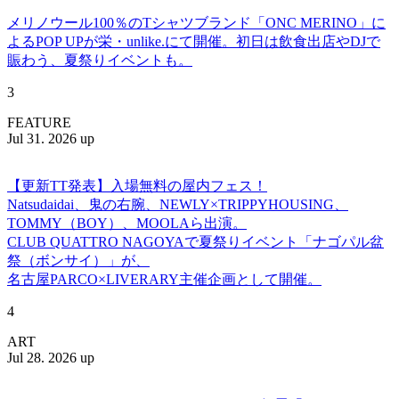
メリノウール100％のTシャツブランド「ONC MERINO」に
よるPOP UPが栄・unlike.にて開催。初日は飲食出店やDJで
賑わう、夏祭りイベントも。
3
FEATURE
Jul 31. 2026 up
【更新TT発表】入場無料の屋内フェス！
Natsudaidai、鬼の右腕、NEWLY×TRIPPYHOUSING、
TOMMY（BOY）、MOOLAら出演。
CLUB QUATTRO NAGOYAで夏祭りイベント「ナゴパル盆
祭（ボンサイ）」が、
名古屋PARCO×LIVERARY主催企画として開催。
4
ART
Jul 28. 2026 up