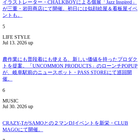
イラストレーター・CHALKBOYによる個展「Jazz Inspired」
が三重・岩田商店にて開催。初日には似顔絵屋＆看板屋イベ
ントも。
5
LIFE STYLE
Jul 13. 2026 up
農作業にも普段着にも使える、新しい価値を持ったプロダク
トを提案。「UNCOMMON PRODUCTS」のローンチPOPUP
が、岐阜駅前のニュースポット・PASS STOREにて巡回開
催。
6
MUSIC
Jul 30. 2026 up
CRAZY-TがSAMOとの２マンDJイベントを新栄・CLUB
MAGOにて開催。