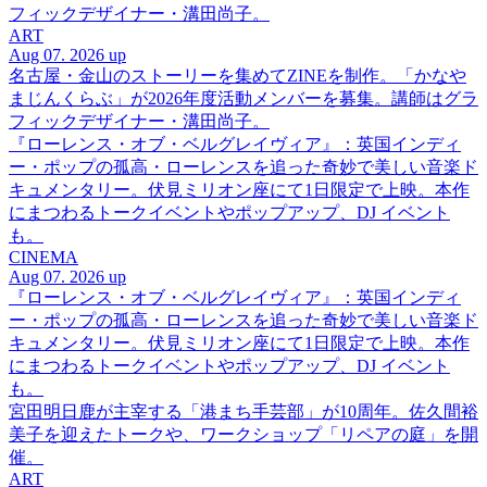
フィックデザイナー・溝田尚子。
ART
Aug 07. 2026 up
名古屋・金山のストーリーを集めてZINEを制作。「かなや
まじんくらぶ」が2026年度活動メンバーを募集。講師はグラ
フィックデザイナー・溝田尚子。
『ローレンス・オブ・ベルグレイヴィア』：英国インディ
ー・ポップの孤高・ローレンスを追った奇妙で美しい音楽ド
キュメンタリー。伏見ミリオン座にて1日限定で上映。本作
にまつわるトークイベントやポップアップ、DJ イベント
も。
CINEMA
Aug 07. 2026 up
『ローレンス・オブ・ベルグレイヴィア』：英国インディ
ー・ポップの孤高・ローレンスを追った奇妙で美しい音楽ド
キュメンタリー。伏見ミリオン座にて1日限定で上映。本作
にまつわるトークイベントやポップアップ、DJ イベント
も。
宮田明日鹿が主宰する「港まち手芸部」が10周年。佐久間裕
美子を迎えたトークや、ワークショップ「リペアの庭」を開
催。
ART