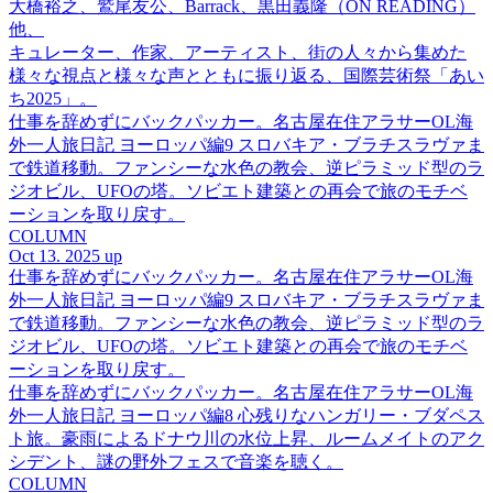
大橋裕之、鷲尾友公、Barrack、黒田義隆（ON READING）
他、
キュレーター、作家、アーティスト、街の人々から集めた
様々な視点と様々な声とともに振り返る、国際芸術祭「あい
ち2025」。
仕事を辞めずにバックパッカー。名古屋在住アラサーOL海
外一人旅日記 ヨーロッパ編9 スロバキア・ブラチスラヴァま
で鉄道移動。ファンシーな水色の教会、逆ピラミッド型のラ
ジオビル、UFOの塔。ソビエト建築との再会で旅のモチベ
ーションを取り戻す。
COLUMN
Oct 13. 2025 up
仕事を辞めずにバックパッカー。名古屋在住アラサーOL海
外一人旅日記 ヨーロッパ編9 スロバキア・ブラチスラヴァま
で鉄道移動。ファンシーな水色の教会、逆ピラミッド型のラ
ジオビル、UFOの塔。ソビエト建築との再会で旅のモチベ
ーションを取り戻す。
仕事を辞めずにバックパッカー。名古屋在住アラサーOL海
外一人旅日記 ヨーロッパ編8 心残りなハンガリー・ブダペス
ト旅。豪雨によるドナウ川の水位上昇、ルームメイトのアク
シデント、謎の野外フェスで音楽を聴く。
COLUMN