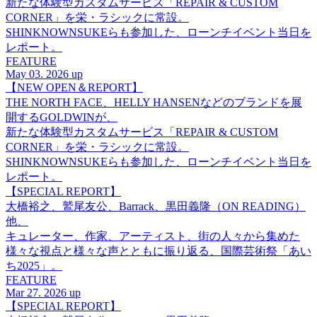
新たな体験型カスタムサービス「REPAIR & CUSTOM
CORNER」を栄・ラシックに常設。
SHINKNOWNSUKEらも参加した、ローンチイベント当日を
レポート。
FEATURE
May 03. 2026 up
【NEW OPEN＆REPORT】
THE NORTH FACE、HELLY HANSENなどのブランドを展
開するGOLDWINが、
新たな体験型カスタムサービス「REPAIR & CUSTOM
CORNER」を栄・ラシックに常設。
SHINKNOWNSUKEらも参加した、ローンチイベント当日を
レポート。
【SPECIAL REPORT】
大橋裕之、鷲尾友公、Barrack、黒田義隆（ON READING）
他、
キュレーター、作家、アーティスト、街の人々から集めた
様々な視点と様々な声とともに振り返る、国際芸術祭「あい
ち2025」。
FEATURE
Mar 27. 2026 up
【SPECIAL REPORT】