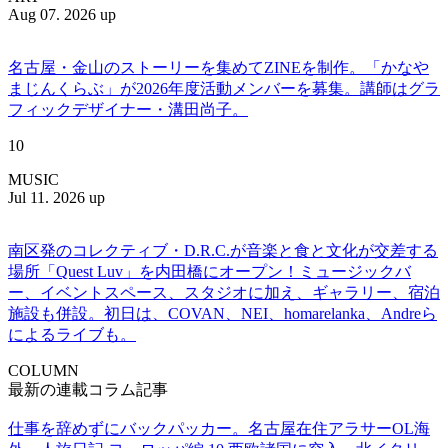
Aug 07. 2026 up
名古屋・金山のストーリーを集めてZINEを制作。「かなや
まじんくらぶ」が2026年度活動メンバーを募集。講師はグラ
フィックデザイナー・溝田尚子。
10
MUSIC
Jul 11. 2026 up
南区発のコレクティブ・D.R.C.が⾳楽と⾷と⽂化が交差する
場所「Quest Luv」を内田橋にオープン！ミュージックバ
ー、イベントスペース、スタジオに加え、ギャラリー、宿泊
施設も併設。初日は、COVAN、NEI、homarelanka、Andreら
によるライブも。
COLUMN
最新の連載コラム記事
仕事を辞めずにバックパッカー。名古屋在住アラサーOL海