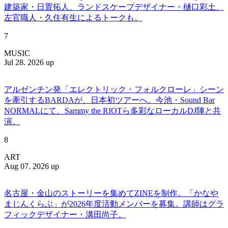
建築家・日置拓人、ランドスケープデザイナー・樋口彩土、
左官職人・久住有生によるトークも。
7
MUSIC
Jul 28. 2026 up
アルゼンチン発「エレクトリック・フォルクローレ」シーン
を牽引するBARDAが、日本初ツアーへ。今池・Sound Bar
NORMALにて、Sammy the RIOTら多彩なローカルDJ陣と共
演。
8
ART
Aug 07. 2026 up
名古屋・金山のストーリーを集めてZINEを制作。「かなや
まじんくらぶ」が2026年度活動メンバーを募集。講師はグラ
フィックデザイナー・溝田尚子。