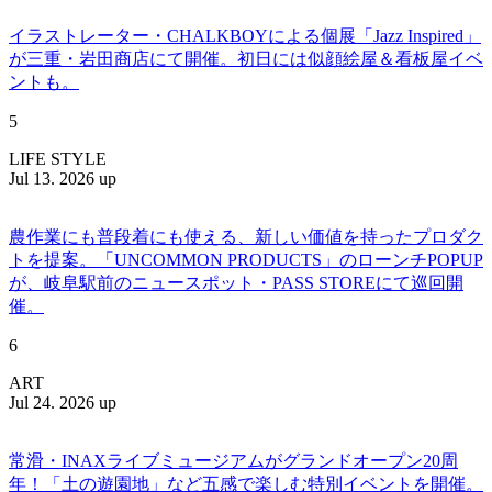
イラストレーター・CHALKBOYによる個展「Jazz Inspired」
が三重・岩田商店にて開催。初日には似顔絵屋＆看板屋イベ
ントも。
5
LIFE STYLE
Jul 13. 2026 up
農作業にも普段着にも使える、新しい価値を持ったプロダク
トを提案。「UNCOMMON PRODUCTS」のローンチPOPUP
が、岐阜駅前のニュースポット・PASS STOREにて巡回開
催。
6
ART
Jul 24. 2026 up
常滑・INAXライブミュージアムがグランドオープン20周
年！「土の遊園地」など五感で楽しむ特別イベントを開催。