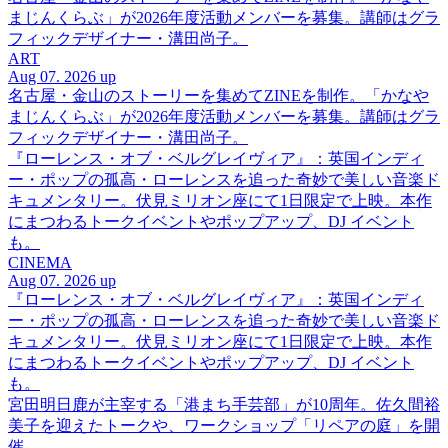
まじんくらぶ」が2026年度活動メンバーを募集。講師はグラ
フィックデザイナー・溝田尚子。
ART
Aug 07. 2026 up
名古屋・金山のストーリーを集めてZINEを制作。「かなや
まじんくらぶ」が2026年度活動メンバーを募集。講師はグラ
フィックデザイナー・溝田尚子。
『ローレンス・オブ・ベルグレイヴィア』：英国インディ
ー・ポップの孤高・ローレンスを追った奇妙で美しい音楽ド
キュメンタリー。伏見ミリオン座にて1日限定で上映。本作
にまつわるトークイベントやポップアップ、DJ イベント
も。
CINEMA
Aug 07. 2026 up
『ローレンス・オブ・ベルグレイヴィア』：英国インディ
ー・ポップの孤高・ローレンスを追った奇妙で美しい音楽ド
キュメンタリー。伏見ミリオン座にて1日限定で上映。本作
にまつわるトークイベントやポップアップ、DJ イベント
も。
宮田明日鹿が主宰する「港まち手芸部」が10周年。佐久間裕
美子を迎えたトークや、ワークショップ「リペアの庭」を開
催。