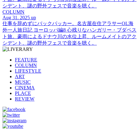
シデント、謎の野外フェスで音楽を聴く。
COLUMN
Aug 31. 2025 up
仕事を辞めずにバックパッカー。名古屋在住アラサーOL海
外一人旅日記 ヨーロッパ編8 心残りなハンガリー・ブダペス
ト旅。豪雨によるドナウ川の水位上昇、ルームメイトのアク
シデント、謎の野外フェスで音楽を聴く。
FEATURE
COLUMN
LIFESTYLE
ART
MUSIC
CINEMA
PLACE
REVIEW