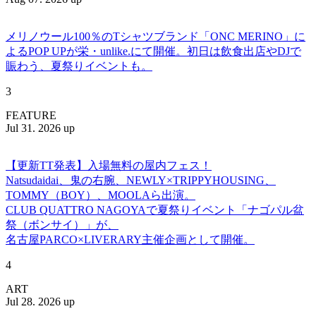
メリノウール100％のTシャツブランド「ONC MERINO」に
よるPOP UPが栄・unlike.にて開催。初日は飲食出店やDJで
賑わう、夏祭りイベントも。
3
FEATURE
Jul 31. 2026 up
【更新TT発表】入場無料の屋内フェス！
Natsudaidai、鬼の右腕、NEWLY×TRIPPYHOUSING、
TOMMY（BOY）、MOOLAら出演。
CLUB QUATTRO NAGOYAで夏祭りイベント「ナゴパル盆
祭（ボンサイ）」が、
名古屋PARCO×LIVERARY主催企画として開催。
4
ART
Jul 28. 2026 up