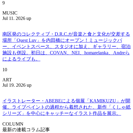
9
MUSIC
Jul 11. 2026 up
南区発のコレクティブ・D.R.C.が⾳楽と⾷と⽂化が交差する
場所「Quest Luv」を内田橋にオープン！ミュージックバ
ー、イベントスペース、スタジオに加え、ギャラリー、宿泊
施設も併設。初日は、COVAN、NEI、homarelanka、Andreら
によるライブも。
10
ART
Jul 19. 2026 up
イラストレーター・ABEBEによる個展「KAMIKUZU」が開
催。ライブペイントの過程から着想された、新作「くしゃ紙
シリーズ」を中心にキャッチーなイラスト作品を展示。
COLUMN
最新の連載コラム記事