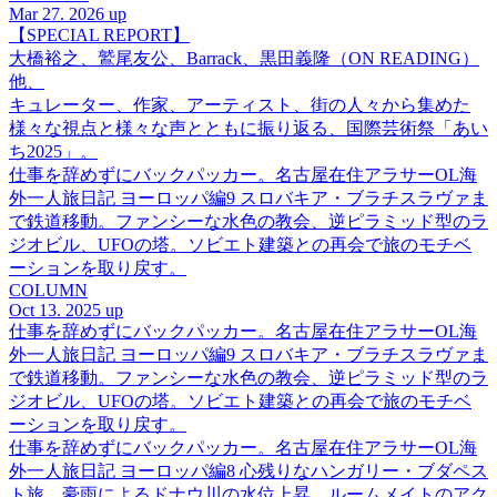
Mar 27. 2026 up
【SPECIAL REPORT】
大橋裕之、鷲尾友公、Barrack、黒田義隆（ON READING）
他、
キュレーター、作家、アーティスト、街の人々から集めた
様々な視点と様々な声とともに振り返る、国際芸術祭「あい
ち2025」。
仕事を辞めずにバックパッカー。名古屋在住アラサーOL海
外一人旅日記 ヨーロッパ編9 スロバキア・ブラチスラヴァま
で鉄道移動。ファンシーな水色の教会、逆ピラミッド型のラ
ジオビル、UFOの塔。ソビエト建築との再会で旅のモチベ
ーションを取り戻す。
COLUMN
Oct 13. 2025 up
仕事を辞めずにバックパッカー。名古屋在住アラサーOL海
外一人旅日記 ヨーロッパ編9 スロバキア・ブラチスラヴァま
で鉄道移動。ファンシーな水色の教会、逆ピラミッド型のラ
ジオビル、UFOの塔。ソビエト建築との再会で旅のモチベ
ーションを取り戻す。
仕事を辞めずにバックパッカー。名古屋在住アラサーOL海
外一人旅日記 ヨーロッパ編8 心残りなハンガリー・ブダペス
ト旅。豪雨によるドナウ川の水位上昇、ルームメイトのアク