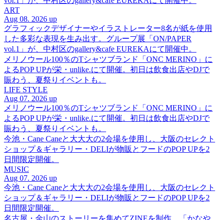
vol.1」が、中村区のgallery&cafe EUREKAにて開催中。
ART
Aug 08. 2026 up
グラフィックデザイナーやイラストレーター8名が紙を使用
した多彩な表現を生み出す。グループ展「ON/PAPER
vol.1」が、中村区のgallery&cafe EUREKAにて開催中。
メリノウール100％のTシャツブランド「ONC MERINO」に
よるPOP UPが栄・unlike.にて開催。初日は飲食出店やDJで
賑わう、夏祭りイベントも。
LIFE STYLE
Aug 07. 2026 up
メリノウール100％のTシャツブランド「ONC MERINO」に
よるPOP UPが栄・unlike.にて開催。初日は飲食出店やDJで
賑わう、夏祭りイベントも。
今池・Cane Caneと大大大の2会場を使用し、大阪のセレクト
ショップ＆ギャラリー・DELIが物販とフードのPOP UPを2
日間限定開催。
MUSIC
Aug 07. 2026 up
今池・Cane Caneと大大大の2会場を使用し、大阪のセレクト
ショップ＆ギャラリー・DELIが物販とフードのPOP UPを2
日間限定開催。
名古屋・金山のストーリーを集めてZINEを制作。「かなや