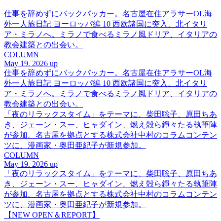
仕事を辞めずにバックパッカー。名古屋在住アラサーOL海
外一人旅日記 ヨーロッパ編 10 西欧諸国に突入、北イタリ
ア・ミラノへ。ミラノで食べるミラノ風ドリア、イタリアの
教会建築との出会い。
COLUMN
May 19. 2026 up
仕事を辞めずにバックパッカー。名古屋在住アラサーOL海
外一人旅日記 ヨーロッパ編 10 西欧諸国に突入、北イタリ
ア・ミラノへ。ミラノで食べるミラノ風ドリア、イタリアの
教会建築との出会い。
「夜のリラックスタイム」をテーマに、柴田聡子、原田ちあ
き、ジェーン・スー、ヒャダイン、燃え殻ら錚々たる執筆陣
が参加。名古屋を拠点とする株式会社中村のコラムコンテン
ツに、漫画家・奥田亜紀子が新規参加。
COLUMN
May 19. 2026 up
「夜のリラックスタイム」をテーマに、柴田聡子、原田ちあ
き、ジェーン・スー、ヒャダイン、燃え殻ら錚々たる執筆陣
が参加。名古屋を拠点とする株式会社中村のコラムコンテン
ツに、漫画家・奥田亜紀子が新規参加。
【NEW OPEN＆REPORT】