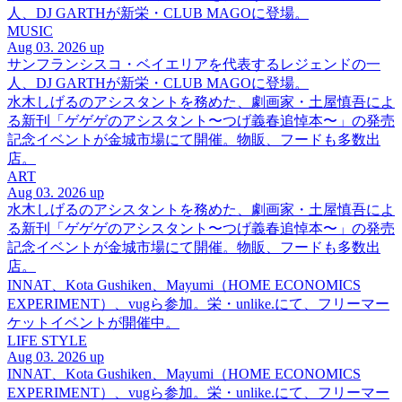
人、DJ GARTHが新栄・CLUB MAGOに登場。
MUSIC
Aug 03. 2026 up
サンフランシスコ・ベイエリアを代表するレジェンドの一
人、DJ GARTHが新栄・CLUB MAGOに登場。
水木しげるのアシスタントを務めた、劇画家・土屋慎吾によ
る新刊「ゲゲゲのアシスタント〜つげ義春追悼本〜」の発売
記念イベントが金城市場にて開催。物販、フードも多数出
店。
ART
Aug 03. 2026 up
水木しげるのアシスタントを務めた、劇画家・土屋慎吾によ
る新刊「ゲゲゲのアシスタント〜つげ義春追悼本〜」の発売
記念イベントが金城市場にて開催。物販、フードも多数出
店。
INNAT、Kota Gushiken、Mayumi（HOME ECONOMICS
EXPERIMENT）、vugら参加。栄・unlike.にて、フリーマー
ケットイベントが開催中。
LIFE STYLE
Aug 03. 2026 up
INNAT、Kota Gushiken、Mayumi（HOME ECONOMICS
EXPERIMENT）、vugら参加。栄・unlike.にて、フリーマー