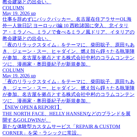
教会建築との出会い。
COLUMN
May 19. 2026 up
仕事を辞めずにバックパッカー。名古屋在住アラサーOL海
外一人旅日記 ヨーロッパ編 10 西欧諸国に突入、北イタリ
ア・ミラノへ。ミラノで食べるミラノ風ドリア、イタリアの
教会建築との出会い。
「夜のリラックスタイム」をテーマに、柴田聡子、原田ちあ
き、ジェーン・スー、ヒャダイン、燃え殻ら錚々たる執筆陣
が参加。名古屋を拠点とする株式会社中村のコラムコンテン
ツに、漫画家・奥田亜紀子が新規参加。
COLUMN
May 19. 2026 up
「夜のリラックスタイム」をテーマに、柴田聡子、原田ちあ
き、ジェーン・スー、ヒャダイン、燃え殻ら錚々たる執筆陣
が参加。名古屋を拠点とする株式会社中村のコラムコンテン
ツに、漫画家・奥田亜紀子が新規参加。
【NEW OPEN＆REPORT】
THE NORTH FACE、HELLY HANSENなどのブランドを展
開するGOLDWINが、
新たな体験型カスタムサービス「REPAIR & CUSTOM
CORNER」を栄・ラシックに常設。