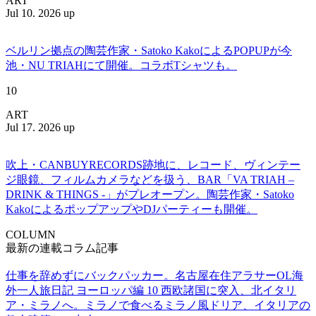
ART
Jul 10. 2026 up
ベルリン拠点の陶芸作家・Satoko KakoによるPOPUPが今
池・NU TRIAHにて開催。コラボTシャツも。
10
ART
Jul 17. 2026 up
吹上・CANBUYRECORDS跡地に、レコード、ヴィンテー
ジ眼鏡、フィルムカメラなどを扱う、BAR「VA TRIAH –
DRINK & THINGS -」がプレオープン。陶芸作家・Satoko
KakoによるポップアップやDJパーティーも開催。
COLUMN
最新の連載コラム記事
仕事を辞めずにバックパッカー。名古屋在住アラサーOL海
外一人旅日記 ヨーロッパ編 10 西欧諸国に突入、北イタリ
ア・ミラノへ。ミラノで食べるミラノ風ドリア、イタリアの