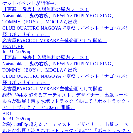
ケットイベントが開催中。
【更新TT発表】入場無料の屋内フェス！
Natsudaidai、鬼の右腕、NEWLY×TRIPPYHOUSING、
TOMMY（BOY）、MOOLAら出演。
CLUB QUATTRO NAGOYAで夏祭りイベント「ナゴパル盆
祭（ボンサイ）」が、
名古屋PARCO×LIVERARY主催企画として開催。
FEATURE
Jul 31. 2026 up
【更新TT発表】入場無料の屋内フェス！
Natsudaidai、鬼の右腕、NEWLY×TRIPPYHOUSING、
TOMMY（BOY）、MOOLAら出演。
CLUB QUATTRO NAGOYAで夏祭りイベント「ナゴパル盆
祭（ボンサイ）」が、
名古屋PARCO×LIVERARY主催企画として開催。
総勢130組を超えるアーティスト、デザイナー、出版レーベ
ルらが出展！港まちポットラックビルにて「ポットラック・
アートブックフェア 2026」開催。
ART
Jul 31. 2026 up
総勢130組を超えるアーティスト、デザイナー、出版レーベ
ルらが出展！港まちポットラックビルにて「ポットラック・