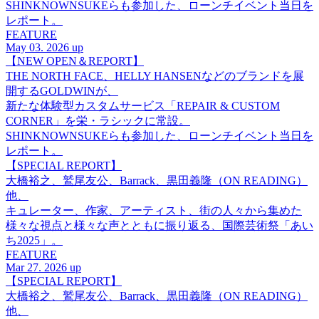
SHINKNOWNSUKEらも参加した、ローンチイベント当日を
レポート。
FEATURE
May 03. 2026 up
【NEW OPEN＆REPORT】
THE NORTH FACE、HELLY HANSENなどのブランドを展
開するGOLDWINが、
新たな体験型カスタムサービス「REPAIR & CUSTOM
CORNER」を栄・ラシックに常設。
SHINKNOWNSUKEらも参加した、ローンチイベント当日を
レポート。
【SPECIAL REPORT】
大橋裕之、鷲尾友公、Barrack、黒田義隆（ON READING）
他、
キュレーター、作家、アーティスト、街の人々から集めた
様々な視点と様々な声とともに振り返る、国際芸術祭「あい
ち2025」。
FEATURE
Mar 27. 2026 up
【SPECIAL REPORT】
大橋裕之、鷲尾友公、Barrack、黒田義隆（ON READING）
他、