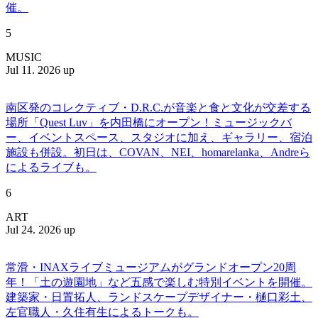
催。
5
MUSIC
Jul 11. 2026 up
南区発のコレクティブ・D.R.C.が⾳楽と⾷と⽂化が交差する
場所「Quest Luv」を内田橋にオープン！ミュージックバ
ー、イベントスペース、スタジオに加え、ギャラリー、宿泊
施設も併設。初日は、COVAN、NEI、homarelanka、Andreら
によるライブも。
6
ART
Jul 24. 2026 up
常滑・INAXライブミュージアムがグランドオープン20周
年！「土の遊園地」など五感で楽しむ特別イベントを開催。
建築家・日置拓人、ランドスケープデザイナー・樋口彩土、
左官職人・久住有生によるトークも。