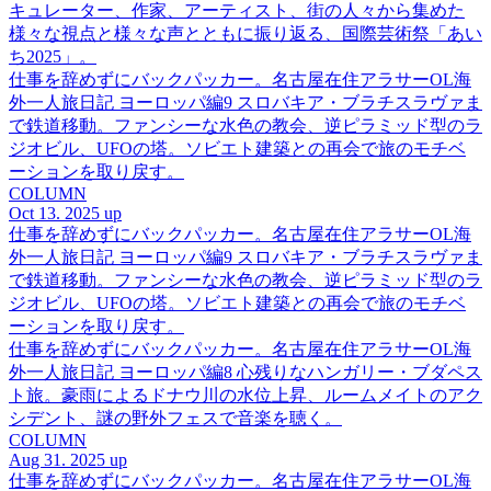
キュレーター、作家、アーティスト、街の人々から集めた
様々な視点と様々な声とともに振り返る、国際芸術祭「あい
ち2025」。
仕事を辞めずにバックパッカー。名古屋在住アラサーOL海
外一人旅日記 ヨーロッパ編9 スロバキア・ブラチスラヴァま
で鉄道移動。ファンシーな水色の教会、逆ピラミッド型のラ
ジオビル、UFOの塔。ソビエト建築との再会で旅のモチベ
ーションを取り戻す。
COLUMN
Oct 13. 2025 up
仕事を辞めずにバックパッカー。名古屋在住アラサーOL海
外一人旅日記 ヨーロッパ編9 スロバキア・ブラチスラヴァま
で鉄道移動。ファンシーな水色の教会、逆ピラミッド型のラ
ジオビル、UFOの塔。ソビエト建築との再会で旅のモチベ
ーションを取り戻す。
仕事を辞めずにバックパッカー。名古屋在住アラサーOL海
外一人旅日記 ヨーロッパ編8 心残りなハンガリー・ブダペス
ト旅。豪雨によるドナウ川の水位上昇、ルームメイトのアク
シデント、謎の野外フェスで音楽を聴く。
COLUMN
Aug 31. 2025 up
仕事を辞めずにバックパッカー。名古屋在住アラサーOL海