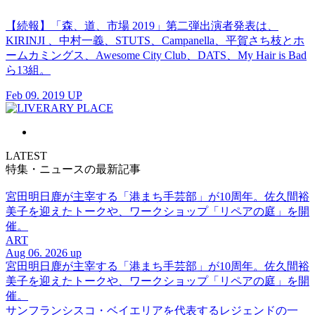
【続報】「森、道、市場 2019」第二弾出演者発表は、
KIRINJI 、中村一義、STUTS、Campanella、平賀さち枝とホ
ームカミングス、Awesome City Club、DATS、My Hair is Bad
ら13組。
Feb 09. 2019 UP
LATEST
特集・ニュースの最新記事
宮田明日鹿が主宰する「港まち手芸部」が10周年。佐久間裕
美子を迎えたトークや、ワークショップ「リペアの庭」を開
催。
ART
Aug 06. 2026 up
宮田明日鹿が主宰する「港まち手芸部」が10周年。佐久間裕
美子を迎えたトークや、ワークショップ「リペアの庭」を開
催。
サンフランシスコ・ベイエリアを代表するレジェンドの一