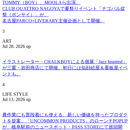
TOMMY（BOY）、MOOLAら出演。
CLUB QUATTRO NAGOYAで夏祭りイベント「ナゴパル盆
祭（ボンサイ）」が、
名古屋PARCO×LIVERARY主催企画として開催。
3
ART
Jul 28. 2026 up
イラストレーター・CHALKBOYによる個展「Jazz Inspired」
が三重・岩田商店にて開催。初日には似顔絵屋＆看板屋イベ
ントも。
4
LIFE STYLE
Jul 13. 2026 up
農作業にも普段着にも使える、新しい価値を持ったプロダク
トを提案。「UNCOMMON PRODUCTS」のローンチPOPUP
が、岐阜駅前のニュースポット・PASS STOREにて巡回開