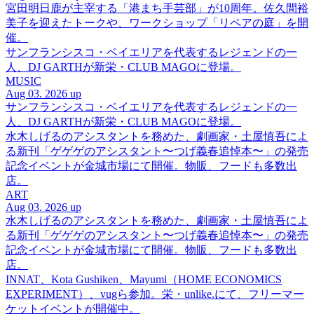
宮田明日鹿が主宰する「港まち手芸部」が10周年。佐久間裕
美子を迎えたトークや、ワークショップ「リペアの庭」を開
催。
サンフランシスコ・ベイエリアを代表するレジェンドの一
人、DJ GARTHが新栄・CLUB MAGOに登場。
MUSIC
Aug 03. 2026 up
サンフランシスコ・ベイエリアを代表するレジェンドの一
人、DJ GARTHが新栄・CLUB MAGOに登場。
水木しげるのアシスタントを務めた、劇画家・土屋慎吾によ
る新刊「ゲゲゲのアシスタント〜つげ義春追悼本〜」の発売
記念イベントが金城市場にて開催。物販、フードも多数出
店。
ART
Aug 03. 2026 up
水木しげるのアシスタントを務めた、劇画家・土屋慎吾によ
る新刊「ゲゲゲのアシスタント〜つげ義春追悼本〜」の発売
記念イベントが金城市場にて開催。物販、フードも多数出
店。
INNAT、Kota Gushiken、Mayumi（HOME ECONOMICS
EXPERIMENT）、vugら参加。栄・unlike.にて、フリーマー
ケットイベントが開催中。