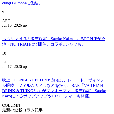
club(O)Utoposに集結。
9
ART
Jul 10. 2026 up
ベルリン拠点の陶芸作家・Satoko KakoによるPOPUPが今
池・NU TRIAHにて開催。コラボTシャツも。
10
ART
Jul 17. 2026 up
吹上・CANBUYRECORDS跡地に、レコード、ヴィンテー
ジ眼鏡、フィルムカメラなどを扱う、BAR「VA TRIAH –
DRINK & THINGS -」がプレオープン。陶芸作家・Satoko
KakoによるポップアップやDJパーティーも開催。
COLUMN
最新の連載コラム記事