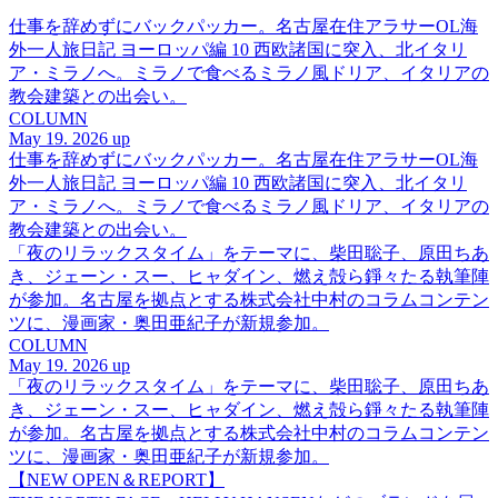
仕事を辞めずにバックパッカー。名古屋在住アラサーOL海
外一人旅日記 ヨーロッパ編 10 西欧諸国に突入、北イタリ
ア・ミラノへ。ミラノで食べるミラノ風ドリア、イタリアの
教会建築との出会い。
COLUMN
May 19. 2026 up
仕事を辞めずにバックパッカー。名古屋在住アラサーOL海
外一人旅日記 ヨーロッパ編 10 西欧諸国に突入、北イタリ
ア・ミラノへ。ミラノで食べるミラノ風ドリア、イタリアの
教会建築との出会い。
「夜のリラックスタイム」をテーマに、柴田聡子、原田ちあ
き、ジェーン・スー、ヒャダイン、燃え殻ら錚々たる執筆陣
が参加。名古屋を拠点とする株式会社中村のコラムコンテン
ツに、漫画家・奥田亜紀子が新規参加。
COLUMN
May 19. 2026 up
「夜のリラックスタイム」をテーマに、柴田聡子、原田ちあ
き、ジェーン・スー、ヒャダイン、燃え殻ら錚々たる執筆陣
が参加。名古屋を拠点とする株式会社中村のコラムコンテン
ツに、漫画家・奥田亜紀子が新規参加。
【NEW OPEN＆REPORT】