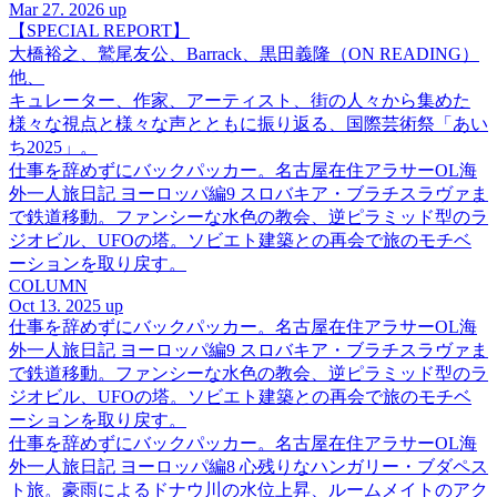
Mar 27. 2026 up
【SPECIAL REPORT】
大橋裕之、鷲尾友公、Barrack、黒田義隆（ON READING）
他、
キュレーター、作家、アーティスト、街の人々から集めた
様々な視点と様々な声とともに振り返る、国際芸術祭「あい
ち2025」。
仕事を辞めずにバックパッカー。名古屋在住アラサーOL海
外一人旅日記 ヨーロッパ編9 スロバキア・ブラチスラヴァま
で鉄道移動。ファンシーな水色の教会、逆ピラミッド型のラ
ジオビル、UFOの塔。ソビエト建築との再会で旅のモチベ
ーションを取り戻す。
COLUMN
Oct 13. 2025 up
仕事を辞めずにバックパッカー。名古屋在住アラサーOL海
外一人旅日記 ヨーロッパ編9 スロバキア・ブラチスラヴァま
で鉄道移動。ファンシーな水色の教会、逆ピラミッド型のラ
ジオビル、UFOの塔。ソビエト建築との再会で旅のモチベ
ーションを取り戻す。
仕事を辞めずにバックパッカー。名古屋在住アラサーOL海
外一人旅日記 ヨーロッパ編8 心残りなハンガリー・ブダペス
ト旅。豪雨によるドナウ川の水位上昇、ルームメイトのアク