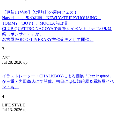
【更新TT発表】入場無料の屋内フェス！
Natsudaidai、鬼の右腕、NEWLY×TRIPPYHOUSING、
TOMMY（BOY）、MOOLAら出演。
CLUB QUATTRO NAGOYAで夏祭りイベント「ナゴパル盆
祭（ボンサイ）」が、
名古屋PARCO×LIVERARY主催企画として開催。
3
ART
Jul 28. 2026 up
イラストレーター・CHALKBOYによる個展「Jazz Inspired」
が三重・岩田商店にて開催。初日には似顔絵屋＆看板屋イベ
ントも。
4
LIFE STYLE
Jul 13. 2026 up