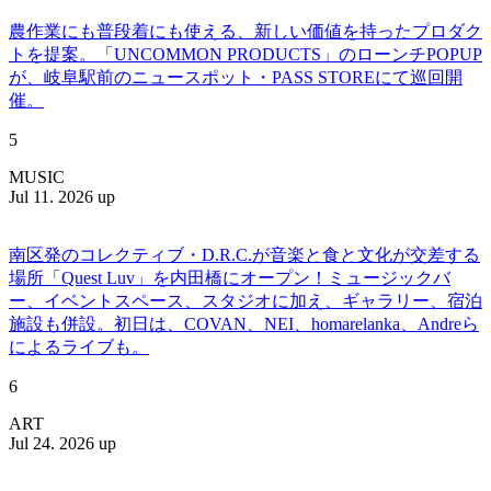
農作業にも普段着にも使える、新しい価値を持ったプロダク
トを提案。「UNCOMMON PRODUCTS」のローンチPOPUP
が、岐阜駅前のニュースポット・PASS STOREにて巡回開
催。
5
MUSIC
Jul 11. 2026 up
南区発のコレクティブ・D.R.C.が⾳楽と⾷と⽂化が交差する
場所「Quest Luv」を内田橋にオープン！ミュージックバ
ー、イベントスペース、スタジオに加え、ギャラリー、宿泊
施設も併設。初日は、COVAN、NEI、homarelanka、Andreら
によるライブも。
6
ART
Jul 24. 2026 up