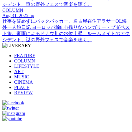
シデント、謎の野外フェスで音楽を聴く。
COLUMN
Aug 31. 2025 up
仕事を辞めずにバックパッカー。名古屋在住アラサーOL海
外一人旅日記 ヨーロッパ編8 心残りなハンガリー・ブダペス
ト旅。豪雨によるドナウ川の水位上昇、ルームメイトのアク
シデント、謎の野外フェスで音楽を聴く。
FEATURE
COLUMN
LIFESTYLE
ART
MUSIC
CINEMA
PLACE
REVIEW