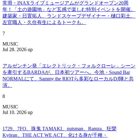
常滑・INAXライブミュージアムがグランドオープン20周
年！「土の遊園地」など五感で楽しむ特別イベントを開催。
建築家・日置拓人、ランドスケープデザイナー・樋口彩土、
左官職人・久住有生によるトークも。
7
MUSIC
Jul 28. 2026 up
アルゼンチン発「エレクトリック・フォルクローレ」シーン
を牽引するBARDAが、日本初ツアーへ。今池・Sound Bar
NORMALにて、Sammy the RIOTら多彩なローカルDJ陣と共
演。
8
MUSIC
Jul 10. 2026 up
1729、7FO、珠鬼 TAMAKI、nutsman、Ramza、狂欒
Kyōran、THE ACT WE ACT、化ける身が千種・