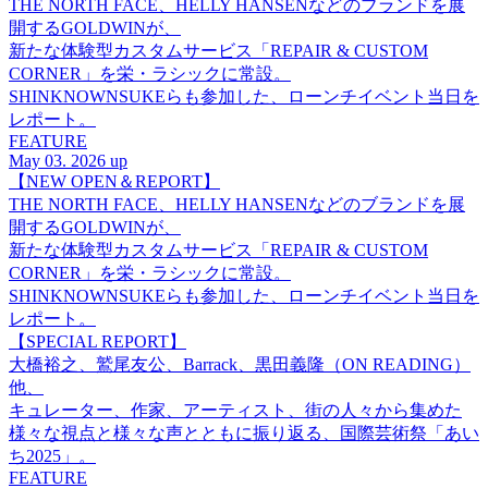
THE NORTH FACE、HELLY HANSENなどのブランドを展
開するGOLDWINが、
新たな体験型カスタムサービス「REPAIR & CUSTOM
CORNER」を栄・ラシックに常設。
SHINKNOWNSUKEらも参加した、ローンチイベント当日を
レポート。
FEATURE
May 03. 2026 up
【NEW OPEN＆REPORT】
THE NORTH FACE、HELLY HANSENなどのブランドを展
開するGOLDWINが、
新たな体験型カスタムサービス「REPAIR & CUSTOM
CORNER」を栄・ラシックに常設。
SHINKNOWNSUKEらも参加した、ローンチイベント当日を
レポート。
【SPECIAL REPORT】
大橋裕之、鷲尾友公、Barrack、黒田義隆（ON READING）
他、
キュレーター、作家、アーティスト、街の人々から集めた
様々な視点と様々な声とともに振り返る、国際芸術祭「あい
ち2025」。
FEATURE