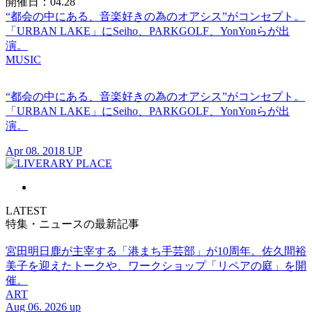
開催日：04.28
“都会の中にある、音楽好きの為のオアシス”がコンセプト。
「URBAN LAKE」にSeiho、PARKGOLF 、YonYonらが出
演。
MUSIC
“都会の中にある、音楽好きの為のオアシス”がコンセプト。
「URBAN LAKE」にSeiho、PARKGOLF 、YonYonらが出
演。
Apr 08. 2018 UP
LATEST
特集・ニュースの最新記事
宮田明日鹿が主宰する「港まち手芸部」が10周年。佐久間裕
美子を迎えたトークや、ワークショップ「リペアの庭」を開
催。
ART
Aug 06. 2026 up