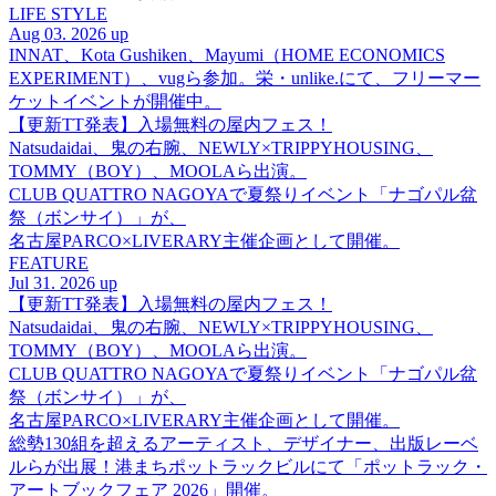
LIFE STYLE
Aug 03. 2026 up
INNAT、Kota Gushiken、Mayumi（HOME ECONOMICS
EXPERIMENT）、vugら参加。栄・unlike.にて、フリーマー
ケットイベントが開催中。
【更新TT発表】入場無料の屋内フェス！
Natsudaidai、鬼の右腕、NEWLY×TRIPPYHOUSING、
TOMMY（BOY）、MOOLAら出演。
CLUB QUATTRO NAGOYAで夏祭りイベント「ナゴパル盆
祭（ボンサイ）」が、
名古屋PARCO×LIVERARY主催企画として開催。
FEATURE
Jul 31. 2026 up
【更新TT発表】入場無料の屋内フェス！
Natsudaidai、鬼の右腕、NEWLY×TRIPPYHOUSING、
TOMMY（BOY）、MOOLAら出演。
CLUB QUATTRO NAGOYAで夏祭りイベント「ナゴパル盆
祭（ボンサイ）」が、
名古屋PARCO×LIVERARY主催企画として開催。
総勢130組を超えるアーティスト、デザイナー、出版レーベ
ルらが出展！港まちポットラックビルにて「ポットラック・
アートブックフェア 2026」開催。