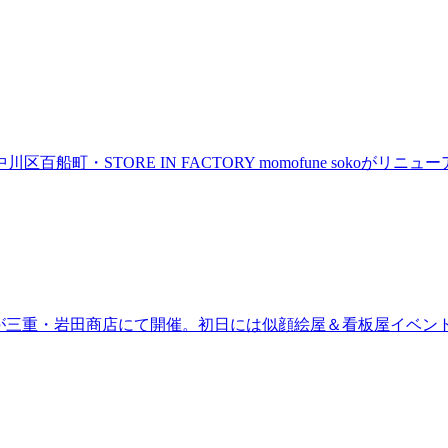
町・STORE IN FACTORY momofune sokoが
ired」が三重・岩田商店にて開催。初日には似顔絵屋＆看板屋イベン