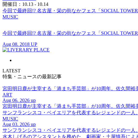
開催日：10.13 - 10.14
今回で最終回!? 名古屋・栄の街なかフェス「SOCIAL TOWE
MUSIC
今回で最終回!? 名古屋・栄の街なかフェス「SOCIAL TOWE
Aug 08. 2018 UP
LATEST
特集・ニュースの最新記事
宮田明日鹿が主宰する「港まち手芸部」が10周年。佐久間
ART
Aug 06. 2026 up
宮田明日鹿が主宰する「港まち手芸部」が10周年。佐久間
サンフランシスコ・ベイエリアを代表するレジェンドの一人、DJ 
MUSIC
Aug 03. 2026 up
サンフランシスコ・ベイエリアを代表するレジェンドの一人、DJ 
水木しげるのアシスタントを務めた、劇画家・土屋慎吾によ