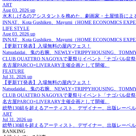
ART
Aug 03. 2026 up
水木しげるのアシスタントを務めた、劇画家・土屋慎吾によ
INNAT、Kota Gushiken、Mayumi（HOME ECONOM
LIFE STYLE
Aug 03. 2026 up
INNAT、Kota Gushiken、Mayumi（HOME ECONOM
【更新TT発表】入場無料の屋内フェス！
Natsudaidai、鬼の右腕、NEWLY×TRIPPYHOUSING、T
CLUB QUATTRO NAGOYAで夏祭りイベント「ナゴパル
名古屋PARCO×LIVERARY主催企画として開催。
FEATURE
Jul 31. 2026 up
【更新TT発表】入場無料の屋内フェス！
Natsudaidai、鬼の右腕、NEWLY×TRIPPYHOUSING、T
CLUB QUATTRO NAGOYAで夏祭りイベント「ナゴパル
名古屋PARCO×LIVERARY主催企画として開催。
総勢130組を超えるアーティスト、デザイナー、出版レーベル
ART
Jul 31. 2026 up
総勢130組を超えるアーティスト、デザイナー、出版レーベル
RANKING