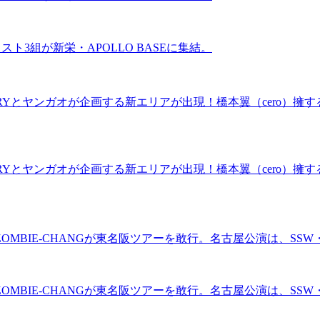
ティスト3組が新栄・APOLLO BASEに集結。
ERARYとヤンガオが企画する新エリアが出現！橋本翼（cero）擁する
ERARYとヤンガオが企画する新エリアが出現！橋本翼（cero）擁する
MBIE-CHANGが東名阪ツアーを敢行。名古屋公演は、SS
MBIE-CHANGが東名阪ツアーを敢行。名古屋公演は、SS