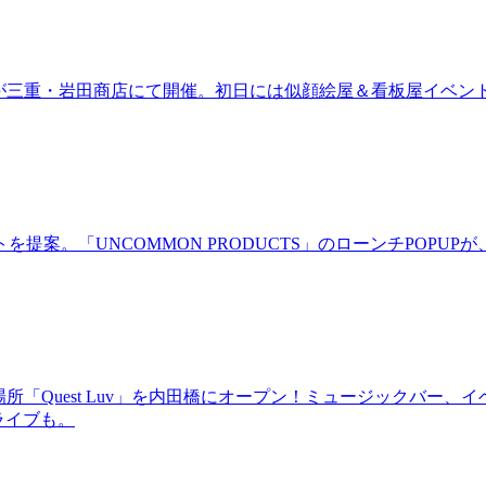
ired」が三重・岩田商店にて開催。初日には似顔絵屋＆看板屋イベン
。「UNCOMMON PRODUCTS」のローンチPOPUPが、
場所「Quest Luv」を内田橋にオープン！ミュージックバ
るライブも。