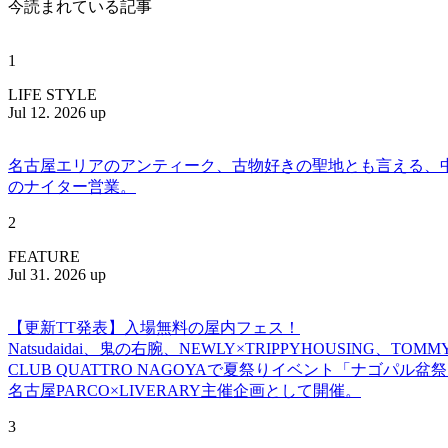
今読まれている記事
1
LIFE STYLE
Jul 12. 2026 up
名古屋エリアのアンティーク、古物好きの聖地とも言える、中川区百船
のナイター営業。
2
FEATURE
Jul 31. 2026 up
【更新TT発表】入場無料の屋内フェス！
Natsudaidai、鬼の右腕、NEWLY×TRIPPYHOUSING、T
CLUB QUATTRO NAGOYAで夏祭りイベント「ナゴパル
名古屋PARCO×LIVERARY主催企画として開催。
3