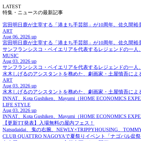
LATEST
特集・ニュースの最新記事
宮田明日鹿が主宰する「港まち手芸部」が10周年。佐久間
ART
Aug 06. 2026 up
宮田明日鹿が主宰する「港まち手芸部」が10周年。佐久間
サンフランシスコ・ベイエリアを代表するレジェンドの一人、DJ 
MUSIC
Aug 03. 2026 up
サンフランシスコ・ベイエリアを代表するレジェンドの一人、DJ 
水木しげるのアシスタントを務めた、劇画家・土屋慎吾によ
ART
Aug 03. 2026 up
水木しげるのアシスタントを務めた、劇画家・土屋慎吾によ
INNAT、Kota Gushiken、Mayumi（HOME ECONOM
LIFE STYLE
Aug 03. 2026 up
INNAT、Kota Gushiken、Mayumi（HOME ECONOM
【更新TT発表】入場無料の屋内フェス！
Natsudaidai、鬼の右腕、NEWLY×TRIPPYHOUSING、T
CLUB QUATTRO NAGOYAで夏祭りイベント「ナゴパル