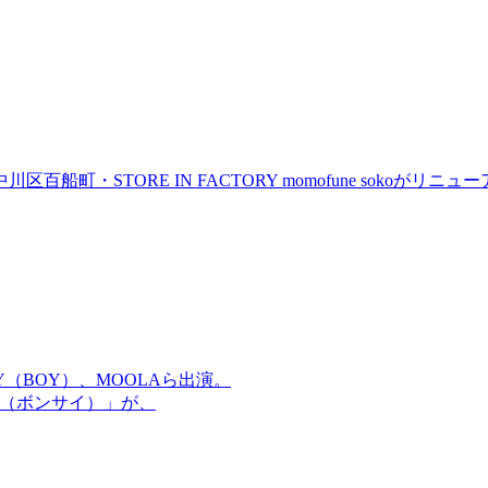
町・STORE IN FACTORY momofune sokoが
OMMY（BOY）、MOOLAら出演。
盆祭（ボンサイ）」が、