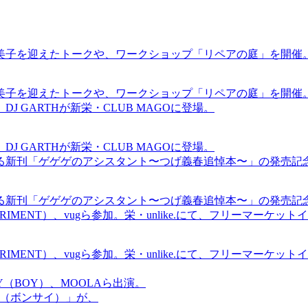
裕美子を迎えたトークや、ワークショップ「リペアの庭」を開催
裕美子を迎えたトークや、ワークショップ「リペアの庭」を開催
GARTHが新栄・CLUB MAGOに登場。
GARTHが新栄・CLUB MAGOに登場。
る新刊「ゲゲゲのアシスタント〜つげ義春追悼本〜」の発売記
る新刊「ゲゲゲのアシスタント〜つげ義春追悼本〜」の発売記
ICS EXPERIMENT）、vugら参加。栄・unlike.にて、フリーマー
ICS EXPERIMENT）、vugら参加。栄・unlike.にて、フリーマー
OMMY（BOY）、MOOLAら出演。
盆祭（ボンサイ）」が、