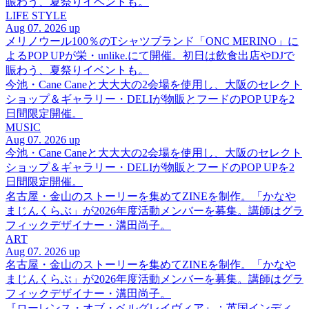
賑わう、夏祭りイベントも。
LIFE STYLE
Aug 07. 2026 up
メリノウール100％のTシャツブランド「ONC MERINO」に
よるPOP UPが栄・unlike.にて開催。初日は飲食出店やDJで
賑わう、夏祭りイベントも。
今池・Cane Caneと大大大の2会場を使用し、大阪のセレクト
ショップ＆ギャラリー・DELIが物販とフードのPOP UPを2
日間限定開催。
MUSIC
Aug 07. 2026 up
今池・Cane Caneと大大大の2会場を使用し、大阪のセレクト
ショップ＆ギャラリー・DELIが物販とフードのPOP UPを2
日間限定開催。
名古屋・金山のストーリーを集めてZINEを制作。「かなや
まじんくらぶ」が2026年度活動メンバーを募集。講師はグラ
フィックデザイナー・溝田尚子。
ART
Aug 07. 2026 up
名古屋・金山のストーリーを集めてZINEを制作。「かなや
まじんくらぶ」が2026年度活動メンバーを募集。講師はグラ
フィックデザイナー・溝田尚子。
『ローレンス・オブ・ベルグレイヴィア』：英国インディ