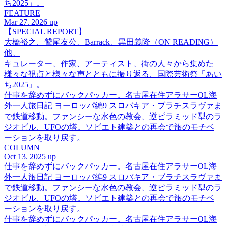
ち2025」。
FEATURE
Mar 27. 2026 up
【SPECIAL REPORT】
大橋裕之、鷲尾友公、Barrack、黒田義隆（ON READING）
他、
キュレーター、作家、アーティスト、街の人々から集めた
様々な視点と様々な声とともに振り返る、国際芸術祭「あい
ち2025」。
仕事を辞めずにバックパッカー。名古屋在住アラサーOL海
外一人旅日記 ヨーロッパ編9 スロバキア・ブラチスラヴァま
で鉄道移動。ファンシーな水色の教会、逆ピラミッド型のラ
ジオビル、UFOの塔。ソビエト建築との再会で旅のモチベ
ーションを取り戻す。
COLUMN
Oct 13. 2025 up
仕事を辞めずにバックパッカー。名古屋在住アラサーOL海
外一人旅日記 ヨーロッパ編9 スロバキア・ブラチスラヴァま
で鉄道移動。ファンシーな水色の教会、逆ピラミッド型のラ
ジオビル、UFOの塔。ソビエト建築との再会で旅のモチベ
ーションを取り戻す。
仕事を辞めずにバックパッカー。名古屋在住アラサーOL海