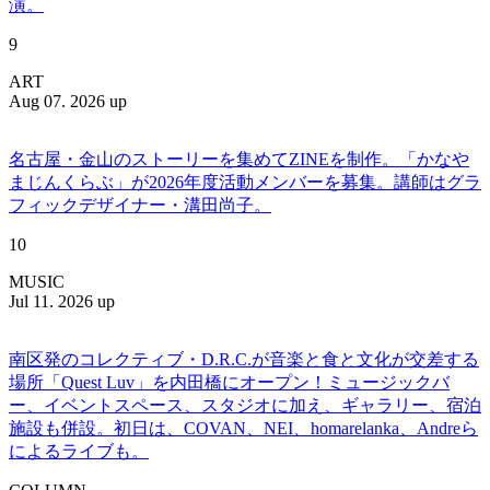
演。
9
ART
Aug 07. 2026 up
名古屋・金山のストーリーを集めてZINEを制作。「かなや
まじんくらぶ」が2026年度活動メンバーを募集。講師はグラ
フィックデザイナー・溝田尚子。
10
MUSIC
Jul 11. 2026 up
南区発のコレクティブ・D.R.C.が⾳楽と⾷と⽂化が交差する
場所「Quest Luv」を内田橋にオープン！ミュージックバ
ー、イベントスペース、スタジオに加え、ギャラリー、宿泊
施設も併設。初日は、COVAN、NEI、homarelanka、Andreら
によるライブも。