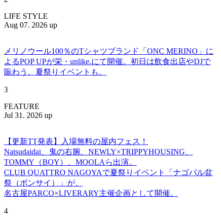
LIFE STYLE
Aug 07. 2026 up
メリノウール100％のTシャツブランド「ONC MERINO」に
よるPOP UPが栄・unlike.にて開催。初日は飲食出店やDJで
賑わう、夏祭りイベントも。
3
FEATURE
Jul 31. 2026 up
【更新TT発表】入場無料の屋内フェス！
Natsudaidai、鬼の右腕、NEWLY×TRIPPYHOUSING、
TOMMY（BOY）、MOOLAら出演。
CLUB QUATTRO NAGOYAで夏祭りイベント「ナゴパル盆
祭（ボンサイ）」が、
名古屋PARCO×LIVERARY主催企画として開催。
4