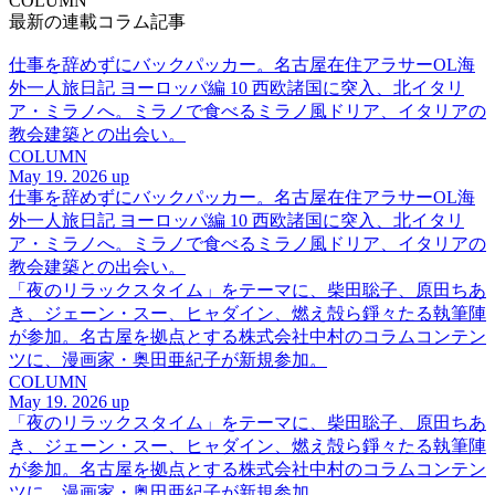
COLUMN
最新の連載コラム記事
仕事を辞めずにバックパッカー。名古屋在住アラサーOL海
外一人旅日記 ヨーロッパ編 10 西欧諸国に突入、北イタリ
ア・ミラノへ。ミラノで食べるミラノ風ドリア、イタリアの
教会建築との出会い。
COLUMN
May 19. 2026 up
仕事を辞めずにバックパッカー。名古屋在住アラサーOL海
外一人旅日記 ヨーロッパ編 10 西欧諸国に突入、北イタリ
ア・ミラノへ。ミラノで食べるミラノ風ドリア、イタリアの
教会建築との出会い。
「夜のリラックスタイム」をテーマに、柴田聡子、原田ちあ
き、ジェーン・スー、ヒャダイン、燃え殻ら錚々たる執筆陣
が参加。名古屋を拠点とする株式会社中村のコラムコンテン
ツに、漫画家・奥田亜紀子が新規参加。
COLUMN
May 19. 2026 up
「夜のリラックスタイム」をテーマに、柴田聡子、原田ちあ
き、ジェーン・スー、ヒャダイン、燃え殻ら錚々たる執筆陣
が参加。名古屋を拠点とする株式会社中村のコラムコンテン
ツに、漫画家・奥田亜紀子が新規参加。