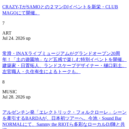
CRAZY-TがSAMOとの２マンDJイベントを新栄・CLUB
MAGOにて開催。
7
ART
Jul 24. 2026 up
常滑・INAXライブミュージアムがグランドオープン20周
年！「土の遊園地」など五感で楽しむ特別イベントを開催。
建築家・日置拓人、ランドスケープデザイナー・樋口彩土、
左官職人・久住有生によるトークも。
8
MUSIC
Jul 28. 2026 up
アルゼンチン発「エレクトリック・フォルクローレ」シーン
を牽引するBARDAが、日本初ツアーへ。今池・Sound Bar
NORMALにて、Sammy the RIOTら多彩なローカルDJ陣と共