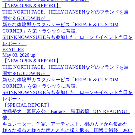
【NEW OPEN＆REPORT】
THE NORTH FACE、HELLY HANSENなどのブランドを展
開するGOLDWINが、
新たな体験型カスタムサービス「REPAIR & CUSTOM
CORNER」を栄・ラシックに常設。
SHINKNOWNSUKEらも参加した、ローンチイベント当日を
レポート。
FEATURE
May 03. 2026 up
【NEW OPEN＆REPORT】
THE NORTH FACE、HELLY HANSENなどのブランドを展
開するGOLDWINが、
新たな体験型カスタムサービス「REPAIR & CUSTOM
CORNER」を栄・ラシックに常設。
SHINKNOWNSUKEらも参加した、ローンチイベント当日を
レポート。
【SPECIAL REPORT】
大橋裕之、鷲尾友公、Barrack、黒田義隆（ON READING）
他、
キュレーター、作家、アーティスト、街の人々から集めた
様々な視点と様々な声とともに振り返る、国際芸術祭「あい