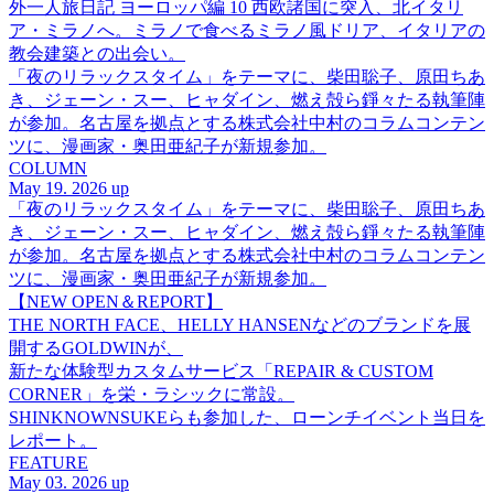
外一人旅日記 ヨーロッパ編 10 西欧諸国に突入、北イタリ
ア・ミラノへ。ミラノで食べるミラノ風ドリア、イタリアの
教会建築との出会い。
「夜のリラックスタイム」をテーマに、柴田聡子、原田ちあ
き、ジェーン・スー、ヒャダイン、燃え殻ら錚々たる執筆陣
が参加。名古屋を拠点とする株式会社中村のコラムコンテン
ツに、漫画家・奥田亜紀子が新規参加。
COLUMN
May 19. 2026 up
「夜のリラックスタイム」をテーマに、柴田聡子、原田ちあ
き、ジェーン・スー、ヒャダイン、燃え殻ら錚々たる執筆陣
が参加。名古屋を拠点とする株式会社中村のコラムコンテン
ツに、漫画家・奥田亜紀子が新規参加。
【NEW OPEN＆REPORT】
THE NORTH FACE、HELLY HANSENなどのブランドを展
開するGOLDWINが、
新たな体験型カスタムサービス「REPAIR & CUSTOM
CORNER」を栄・ラシックに常設。
SHINKNOWNSUKEらも参加した、ローンチイベント当日を
レポート。
FEATURE
May 03. 2026 up