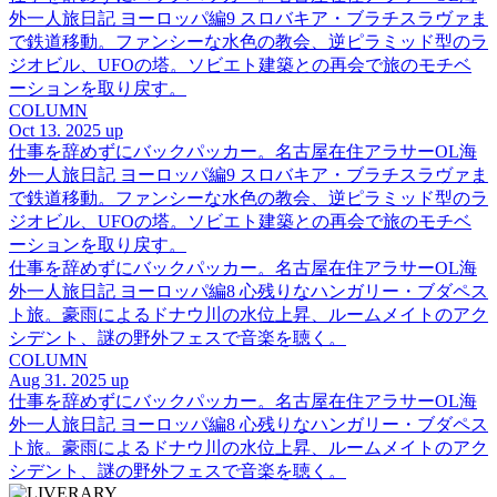
外一人旅日記 ヨーロッパ編9 スロバキア・ブラチスラヴァま
で鉄道移動。ファンシーな水色の教会、逆ピラミッド型のラ
ジオビル、UFOの塔。ソビエト建築との再会で旅のモチベ
ーションを取り戻す。
COLUMN
Oct 13. 2025 up
仕事を辞めずにバックパッカー。名古屋在住アラサーOL海
外一人旅日記 ヨーロッパ編9 スロバキア・ブラチスラヴァま
で鉄道移動。ファンシーな水色の教会、逆ピラミッド型のラ
ジオビル、UFOの塔。ソビエト建築との再会で旅のモチベ
ーションを取り戻す。
仕事を辞めずにバックパッカー。名古屋在住アラサーOL海
外一人旅日記 ヨーロッパ編8 心残りなハンガリー・ブダペス
ト旅。豪雨によるドナウ川の水位上昇、ルームメイトのアク
シデント、謎の野外フェスで音楽を聴く。
COLUMN
Aug 31. 2025 up
仕事を辞めずにバックパッカー。名古屋在住アラサーOL海
外一人旅日記 ヨーロッパ編8 心残りなハンガリー・ブダペス
ト旅。豪雨によるドナウ川の水位上昇、ルームメイトのアク
シデント、謎の野外フェスで音楽を聴く。