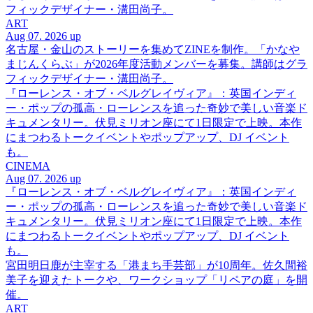
フィックデザイナー・溝田尚子。
ART
Aug 07. 2026 up
名古屋・金山のストーリーを集めてZINEを制作。「かなや
まじんくらぶ」が2026年度活動メンバーを募集。講師はグラ
フィックデザイナー・溝田尚子。
『ローレンス・オブ・ベルグレイヴィア』：英国インディ
ー・ポップの孤高・ローレンスを追った奇妙で美しい音楽ド
キュメンタリー。伏見ミリオン座にて1日限定で上映。本作
にまつわるトークイベントやポップアップ、DJ イベント
も。
CINEMA
Aug 07. 2026 up
『ローレンス・オブ・ベルグレイヴィア』：英国インディ
ー・ポップの孤高・ローレンスを追った奇妙で美しい音楽ド
キュメンタリー。伏見ミリオン座にて1日限定で上映。本作
にまつわるトークイベントやポップアップ、DJ イベント
も。
宮田明日鹿が主宰する「港まち手芸部」が10周年。佐久間裕
美子を迎えたトークや、ワークショップ「リペアの庭」を開
催。
ART