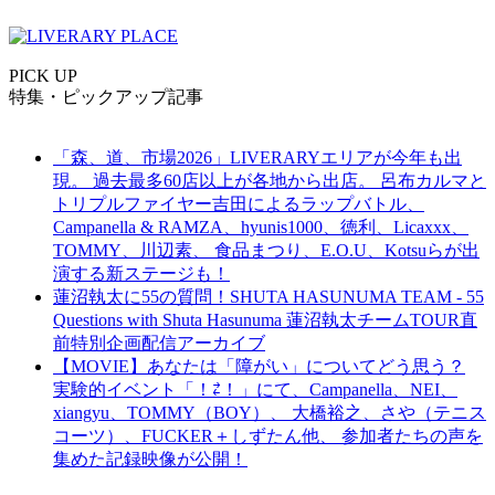
PICK UP
特集・ピックアップ記事
「森、道、市場2026」LIVERARYエリアが今年も出
現。 過去最多60店以上が各地から出店。 呂布カルマと
トリプルファイヤー吉田によるラップバトル、
Campanella & RAMZA、hyunis1000、徳利、Licaxxx、
TOMMY、川辺素、 食品まつり、E.O.U、Kotsuらが出
演する新ステージも！
蓮沼執太に55の質問！SHUTA HASUNUMA TEAM - 55
Questions with Shuta Hasunuma 蓮沼執太チームTOUR直
前特別企画配信アーカイブ
【MOVIE】あなたは「障がい」についてどう思う？
実験的イベント「！⇄！」にて、Campanella、NEI、
xiangyu、TOMMY（BOY）、 大橋裕之、さや（テニス
コーツ）、FUCKER＋しずたん他、 参加者たちの声を
集めた記録映像が公開！