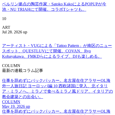
ベルリン拠点の陶芸作家・Satoko KakoによるPOPUPが今
池・NU TRIAHにて開催。コラボTシャツも。
10
ART
Jul 28. 2026 up
アーティスト・VUGによる「Tattoo Pattern」が南区のニュー
スポット、QUESTLUVにて開催。COVAN、Ryo
Kobayakawa、FMKDらによるライブ、DJも楽しめる。
COLUMN
最新の連載コラム記事
仕事を辞めずにバックパッカー。名古屋在住アラサーOL海
外一人旅日記 ヨーロッパ編 10 西欧諸国に突入、北イタリ
ア・ミラノへ。ミラノで食べるミラノ風ドリア、イタリアの
教会建築との出会い。
COLUMN
May 19. 2026 up
仕事を辞めずにバックパッカー。名古屋在住アラサーOL海