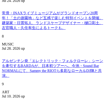
Jul 24. 2026 up
常滑・INAXライブミュージアムがグランドオープン20周
年！「土の遊園地」など五感で楽しむ特別イベントを開催。
建築家・日置拓人、ランドスケープデザイナー・樋口彩土、
左官職人・久住有生によるトークも。
8
MUSIC
Jul 28. 2026 up
アルゼンチン発「エレクトリック・フォルクローレ」シーン
を牽引するBARDAが、日本初ツアーへ。今池・Sound Bar
NORMALにて、Sammy the RIOTら多彩なローカルDJ陣と共
演。
9
ART
Jul 10. 2026 up