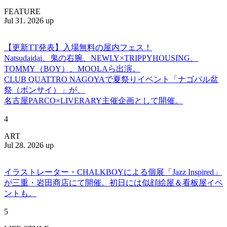
FEATURE
Jul 31. 2026 up
【更新TT発表】入場無料の屋内フェス！
Natsudaidai、鬼の右腕、NEWLY×TRIPPYHOUSING、
TOMMY（BOY）、MOOLAら出演。
CLUB QUATTRO NAGOYAで夏祭りイベント「ナゴパル盆
祭（ボンサイ）」が、
名古屋PARCO×LIVERARY主催企画として開催。
4
ART
Jul 28. 2026 up
イラストレーター・CHALKBOYによる個展「Jazz Inspired」
が三重・岩田商店にて開催。初日には似顔絵屋＆看板屋イベ
ントも。
5