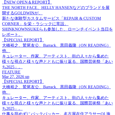
【NEW OPEN＆REPORT】
THE NORTH FACE、HELLY HANSENなどのブランドを展
開するGOLDWINが、
新たな体験型カスタムサービス「REPAIR & CUSTOM
CORNER」を栄・ラシックに常設。
SHINKNOWNSUKEらも参加した、ローンチイベント当日を
レポート。
【SPECIAL REPORT】
大橋裕之、鷲尾友公、Barrack、黒田義隆（ON READING）
他、
キュレーター、作家、アーティスト、街の人々から集めた
様々な視点と様々な声とともに振り返る、国際芸術祭「あい
ち2025」。
FEATURE
Mar 27. 2026 up
【SPECIAL REPORT】
大橋裕之、鷲尾友公、Barrack、黒田義隆（ON READING）
他、
キュレーター、作家、アーティスト、街の人々から集めた
様々な視点と様々な声とともに振り返る、国際芸術祭「あい
ち2025」。
仕事を辞めずにバックパッカー。名古屋在住アラサーOL海