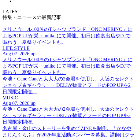
LATEST
特集・ニュースの最新記事
メリノウール100％のTシャツブランド「ONC MERINO」に
よるPOP UPが栄・unlike.にて開催。初日は飲食出店やDJで
賑わう、夏祭りイベントも。
LIFE STYLE
Aug 07. 2026 up
メリノウール100％のTシャツブランド「ONC MERINO」に
よるPOP UPが栄・unlike.にて開催。初日は飲食出店やDJで
賑わう、夏祭りイベントも。
今池・Cane Caneと大大大の2会場を使用し、大阪のセレクト
ショップ＆ギャラリー・DELIが物販とフードのPOP UPを2
日間限定開催。
MUSIC
Aug 07. 2026 up
今池・Cane Caneと大大大の2会場を使用し、大阪のセレクト
ショップ＆ギャラリー・DELIが物販とフードのPOP UPを2
日間限定開催。
名古屋・金山のストーリーを集めてZINEを制作。「かなや
まじんくらぶ」が2026年度活動メンバーを募集。講師はグラ