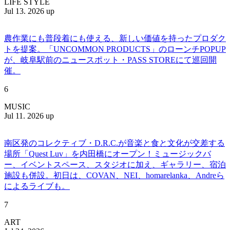
LIFE STYLE
Jul 13. 2026 up
農作業にも普段着にも使える、新しい価値を持ったプロダク
トを提案。「UNCOMMON PRODUCTS」のローンチPOPUP
が、岐阜駅前のニュースポット・PASS STOREにて巡回開
催。
6
MUSIC
Jul 11. 2026 up
南区発のコレクティブ・D.R.C.が⾳楽と⾷と⽂化が交差する
場所「Quest Luv」を内田橋にオープン！ミュージックバ
ー、イベントスペース、スタジオに加え、ギャラリー、宿泊
施設も併設。初日は、COVAN、NEI、homarelanka、Andreら
によるライブも。
7
ART