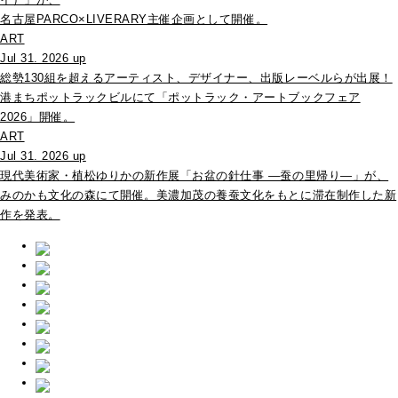
名古屋PARCO×LIVERARY主催企画として開催。
ART
Jul 31. 2026 up
総勢130組を超えるアーティスト、デザイナー、出版レーベルらが出展！
港まちポットラックビルにて「ポットラック・アートブックフェア
2026」開催。
ART
Jul 31. 2026 up
現代美術家・植松ゆりかの新作展「お盆の針仕事 ―蚕の里帰り―」が、
みのかも文化の森にて開催。美濃加茂の養蚕文化をもとに滞在制作した新
作を発表。