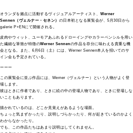
オランダを拠点に活動するヴィジュアルアーティスト、
Werner
Sennen（ヴェルナー・セネン）
の日本初となる展覧会が、5月30日から
galerie P+ENにて開催される。
皮肉やウィット、ユーモアあふれるドローイングやカラーペンシルを用い
た繊細な筆致が特徴の
Werner Sennen
の作品を存分に味わえる貴重な機
会となる。また、6月6日（土）には、Werner Sennen本人を招いてのサ
イン会も予定されている。
ーーー
この展覧会に並ぶ作品には、Werner（ヴェルナー）という人物がよく登
場します。
彼はときに作者であり、ときに絵の中の登場人物であり、ときに登場しな
いこともあります。
描かれているのは、どこか見覚えがあるような場面。
ちょっと気まずかったり、説明しづらかったり、何が起きているのかよく
わからなかったり。
でも、この作品たちはあまり説明はしてくれません。