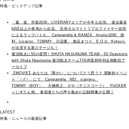
特集・ピックアップ記事
「森、道、市場2026」LIVERARYエリアが今年も出現。 過去最多
60店以上が各地から出店。 呂布カルマとトリプルファイヤー吉田
によるラップバトル、 Campanella & RAMZA、hyunis1000、徳
利、Licaxxx、TOMMY、川辺素、 食品まつり、E.O.U、Kotsuら
が出演する新ステージも！
蓮沼執太に55の質問！SHUTA HASUNUMA TEAM - 55 Questions
with Shuta Hasunuma 蓮沼執太チームTOUR直前特別企画配信ア
ーカイブ
【MOVIE】あなたは「障がい」についてどう思う？ 実験的イベン
ト「！⇄！」にて、Campanella、NEI、xiangyu、
TOMMY（BOY）、 大橋裕之、さや（テニスコーツ）、FUCKER
＋しずたん他、 参加者たちの声を集めた記録映像が公開！
LATEST
特集・ニュースの最新記事