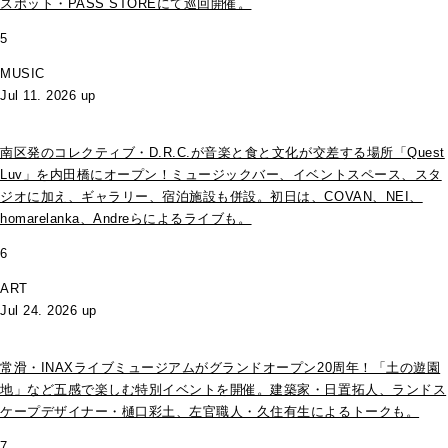
スポット・PASS STOREにて巡回開催。
5
MUSIC
Jul 11. 2026 up
南区発のコレクティブ・D.R.C.が⾳楽と⾷と⽂化が交差する場所「Quest
Luv」を内田橋にオープン！ミュージックバー、イベントスペース、スタ
ジオに加え、ギャラリー、宿泊施設も併設。初日は、COVAN、NEI、
homarelanka、Andreらによるライブも。
6
ART
Jul 24. 2026 up
常滑・INAXライブミュージアムがグランドオープン20周年！「土の遊園
地」など五感で楽しむ特別イベントを開催。建築家・日置拓人、ランドス
ケープデザイナー・樋口彩土、左官職人・久住有生によるトークも。
7