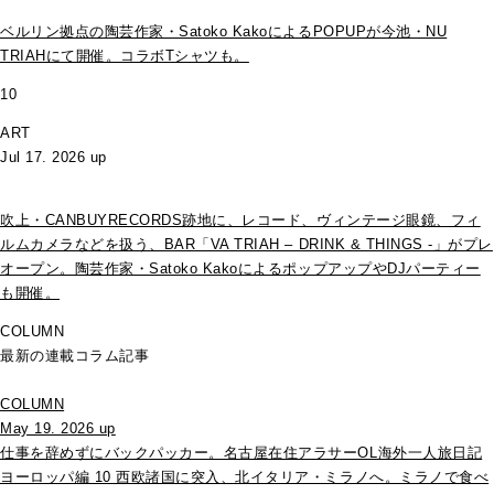
ベルリン拠点の陶芸作家・Satoko KakoによるPOPUPが今池・NU
TRIAHにて開催。コラボTシャツも。
10
ART
Jul 17. 2026 up
吹上・CANBUYRECORDS跡地に、レコード、ヴィンテージ眼鏡、フィ
ルムカメラなどを扱う、BAR「VA TRIAH – DRINK & THINGS -」がプレ
オープン。陶芸作家・Satoko KakoによるポップアップやDJパーティー
も開催。
COLUMN
最新の連載コラム記事
COLUMN
May 19. 2026 up
仕事を辞めずにバックパッカー。名古屋在住アラサーOL海外一人旅日記
ヨーロッパ編 10 西欧諸国に突入、北イタリア・ミラノへ。ミラノで食べ