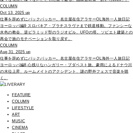
COLUMN
Oct 13. 2025 up
仕事を辞めずにバックパッカー。名古屋在住アラサーOL海外一人旅日記
ヨーロッパ編9 スロバキア・ブラチスラヴァまで鉄道移動。ファンシーな
水色の教会、逆ピラミッド型のラジオビル、UFOの塔。ソビエト建築との
再会で旅のモチベーションを取り戻す。
COLUMN
Aug 31. 2025 up
仕事を辞めずにバックパッカー。名古屋在住アラサーOL海外一人旅日記
ヨーロッパ編8 心残りなハンガリー・ブダペスト旅。豪雨によるドナウ川
の水位上昇、ルームメイトのアクシデント、謎の野外フェスで音楽を聴
く。
FEATURE
COLUMN
LIFESTYLE
ART
MUSIC
CINEMA