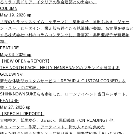
るミラノ風ドリア、イタリアの教会建築との出会い。
COLUMN
May 19. 2026 up
「夜のリラックスタイム」をテーマに、柴田聡子、原田ちあき、ジェー
ン・スー、ヒャダイン、燃え殻ら錚々たる執筆陣が参加。名古屋を拠点と
する株式会社中村のコラムコンテンツに、漫画家・奥田亜紀子が新規参
加。
FEATURE
May 03. 2026 up
【NEW OPEN＆REPORT】
THE NORTH FACE、HELLY HANSENなどのブランドを展開する
GOLDWINが、
新たな体験型カスタムサービス「REPAIR & CUSTOM CORNER」を
栄・ラシックに常設。
SHINKNOWNSUKEらも参加した、ローンチイベント当日をレポート。
FEATURE
Mar 27. 2026 up
【SPECIAL REPORT】
大橋裕之、鷲尾友公、Barrack、黒田義隆（ON READING）他、
キュレーター、作家、アーティスト、街の人々から集めた
様々な視点と様々な声とともに振り返る、国際芸術祭「あいち2025」。