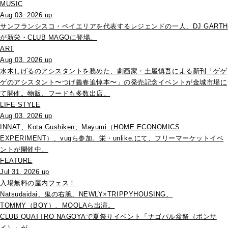
MUSIC
Aug 03. 2026 up
サンフランシスコ・ベイエリアを代表するレジェンドの一人、DJ GARTH
が新栄・CLUB MAGOに登場。
ART
Aug 03. 2026 up
水木しげるのアシスタントを務めた、劇画家・土屋慎吾による新刊「ゲゲ
ゲのアシスタント〜つげ義春追悼本〜」の発売記念イベントが金城市場に
て開催。物販、フードも多数出店。
LIFE STYLE
Aug 03. 2026 up
INNAT、Kota Gushiken、Mayumi（HOME ECONOMICS
EXPERIMENT）、vugら参加。栄・unlike.にて、フリーマーケットイベ
ントが開催中。
FEATURE
Jul 31. 2026 up
入場無料の屋内フェス！
Natsudaidai、鬼の右腕、NEWLY×TRIPPYHOUSING、
TOMMY（BOY）、MOOLAら出演。
CLUB QUATTRO NAGOYAで夏祭りイベント「ナゴパル盆祭（ボンサ
イ）」が、