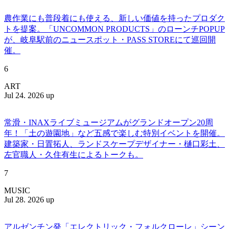
農作業にも普段着にも使える、新しい価値を持ったプロダク
トを提案。「UNCOMMON PRODUCTS」のローンチPOPUP
が、岐阜駅前のニュースポット・PASS STOREにて巡回開
催。
6
ART
Jul 24. 2026 up
常滑・INAXライブミュージアムがグランドオープン20周
年！「土の遊園地」など五感で楽しむ特別イベントを開催。
建築家・日置拓人、ランドスケープデザイナー・樋口彩土、
左官職人・久住有生によるトークも。
7
MUSIC
Jul 28. 2026 up
アルゼンチン発「エレクトリック・フォルクローレ」シーン