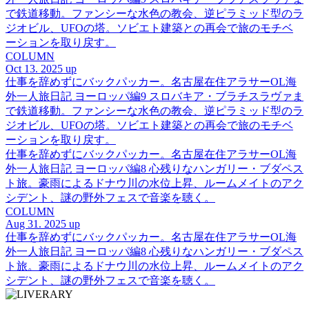
で鉄道移動。ファンシーな水色の教会、逆ピラミッド型のラ
ジオビル、UFOの塔。ソビエト建築との再会で旅のモチベ
ーションを取り戻す。
COLUMN
Oct 13. 2025 up
仕事を辞めずにバックパッカー。名古屋在住アラサーOL海
外一人旅日記 ヨーロッパ編9 スロバキア・ブラチスラヴァま
で鉄道移動。ファンシーな水色の教会、逆ピラミッド型のラ
ジオビル、UFOの塔。ソビエト建築との再会で旅のモチベ
ーションを取り戻す。
仕事を辞めずにバックパッカー。名古屋在住アラサーOL海
外一人旅日記 ヨーロッパ編8 心残りなハンガリー・ブダペス
ト旅。豪雨によるドナウ川の水位上昇、ルームメイトのアク
シデント、謎の野外フェスで音楽を聴く。
COLUMN
Aug 31. 2025 up
仕事を辞めずにバックパッカー。名古屋在住アラサーOL海
外一人旅日記 ヨーロッパ編8 心残りなハンガリー・ブダペス
ト旅。豪雨によるドナウ川の水位上昇、ルームメイトのアク
シデント、謎の野外フェスで音楽を聴く。