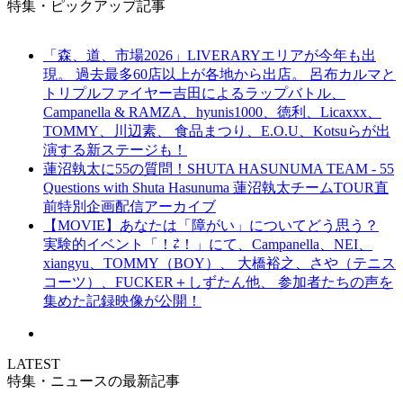
特集・ピックアップ記事
「森、道、市場2026」LIVERARYエリアが今年も出
現。 過去最多60店以上が各地から出店。 呂布カルマと
トリプルファイヤー吉田によるラップバトル、
Campanella & RAMZA、hyunis1000、徳利、Licaxxx、
TOMMY、川辺素、 食品まつり、E.O.U、Kotsuらが出
演する新ステージも！
蓮沼執太に55の質問！SHUTA HASUNUMA TEAM - 55
Questions with Shuta Hasunuma 蓮沼執太チームTOUR直
前特別企画配信アーカイブ
【MOVIE】あなたは「障がい」についてどう思う？
実験的イベント「！⇄！」にて、Campanella、NEI、
xiangyu、TOMMY（BOY）、 大橋裕之、さや（テニス
コーツ）、FUCKER＋しずたん他、 参加者たちの声を
集めた記録映像が公開！
LATEST
特集・ニュースの最新記事