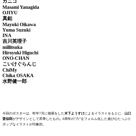
カニコ
Masami Yanagida
OJIYU
真釦
Mayuki Oikawa
Yuma Suzuki
INA
吉川英理子
millitsuka
Hiroyuki Higuchi
ONO-CHAN
こいけぐらんじ
ChiMy
Chika OSAKA
水野健一郎
今回のポスターは、昨年7月に個展をした
木下ようすけ
によるイラストをもとに、
山口
晋似郎
がデザインとして昇華したもの
。
6周年の”六”をフォルム化した遊び心たっぷり
ポップなイラストが印象的。