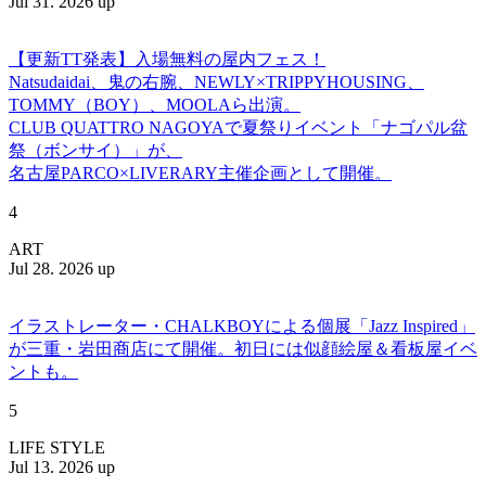
Jul 31. 2026 up
【更新TT発表】入場無料の屋内フェス！
Natsudaidai、鬼の右腕、NEWLY×TRIPPYHOUSING、
TOMMY（BOY）、MOOLAら出演。
CLUB QUATTRO NAGOYAで夏祭りイベント「ナゴパル盆
祭（ボンサイ）」が、
名古屋PARCO×LIVERARY主催企画として開催。
4
ART
Jul 28. 2026 up
イラストレーター・CHALKBOYによる個展「Jazz Inspired」
が三重・岩田商店にて開催。初日には似顔絵屋＆看板屋イベ
ントも。
5
LIFE STYLE
Jul 13. 2026 up