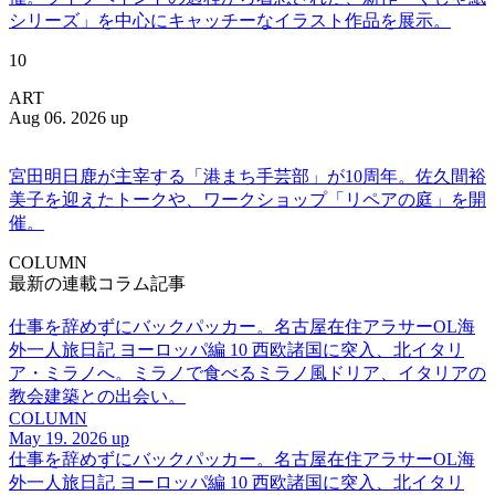
シリーズ」を中心にキャッチーなイラスト作品を展示。
10
ART
Aug 06. 2026 up
宮田明日鹿が主宰する「港まち手芸部」が10周年。佐久間裕
美子を迎えたトークや、ワークショップ「リペアの庭」を開
催。
COLUMN
最新の連載コラム記事
仕事を辞めずにバックパッカー。名古屋在住アラサーOL海
外一人旅日記 ヨーロッパ編 10 西欧諸国に突入、北イタリ
ア・ミラノへ。ミラノで食べるミラノ風ドリア、イタリアの
教会建築との出会い。
COLUMN
May 19. 2026 up
仕事を辞めずにバックパッカー。名古屋在住アラサーOL海
外一人旅日記 ヨーロッパ編 10 西欧諸国に突入、北イタリ