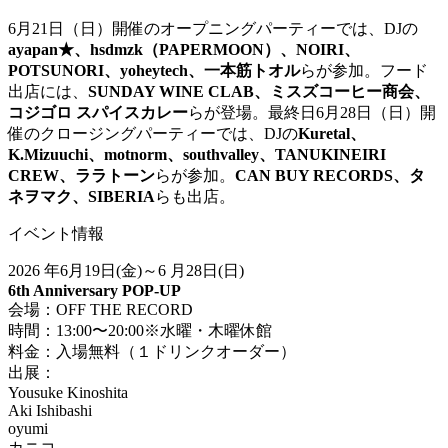
6月21日（日）開催のオープニングパーティーでは、DJの
ayapan★、hsdmzk（PAPERMOON）、NOIRI、
POTSUNORI、yoheytech、一本筋トオル
らが参加。フード
出店には、
SUNDAY WINE CLAB、ミスズコーヒー商会、
コジゴロ スパイスカレー
らが登場。最終日6月28日（日）開
催のクロージングパーティーでは、DJの
Kuretal、
K.Mizuuchi、motnorm、southvalley、TANUKINEIRI
CREW、ララトーン
らが参加。
CAN BUY RECORDS、タ
ネヲマク、SIBERIA
らも出店。
イベント情報
2026 年6月19日(金)～6 月28日(日)
6th Anniversary POP-UP
会場：OFF THE RECORD
時間：13:00〜20:00※水曜・木曜休館
料金：入場無料（１ドリンクオーダー）
出展：
Yousuke Kinoshita
Aki Ishibashi
oyumi
カニコ