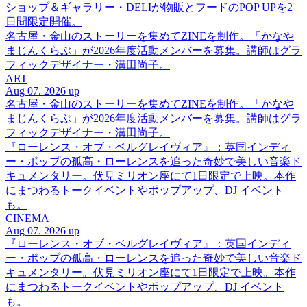
ショップ＆ギャラリー・DELIが物販とフードのPOP UPを2
日間限定開催。
名古屋・金山のストーリーを集めてZINEを制作。「かなや
まじんくらぶ」が2026年度活動メンバーを募集。講師はグラ
フィックデザイナー・溝田尚子。
ART
Aug 07. 2026 up
名古屋・金山のストーリーを集めてZINEを制作。「かなや
まじんくらぶ」が2026年度活動メンバーを募集。講師はグラ
フィックデザイナー・溝田尚子。
『ローレンス・オブ・ベルグレイヴィア』：英国インディ
ー・ポップの孤高・ローレンスを追った奇妙で美しい音楽ド
キュメンタリー。伏見ミリオン座にて1日限定で上映。本作
にまつわるトークイベントやポップアップ、DJ イベント
も。
CINEMA
Aug 07. 2026 up
『ローレンス・オブ・ベルグレイヴィア』：英国インディ
ー・ポップの孤高・ローレンスを追った奇妙で美しい音楽ド
キュメンタリー。伏見ミリオン座にて1日限定で上映。本作
にまつわるトークイベントやポップアップ、DJ イベント
も。