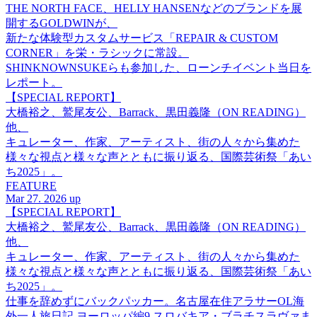
THE NORTH FACE、HELLY HANSENなどのブランドを展
開するGOLDWINが、
新たな体験型カスタムサービス「REPAIR & CUSTOM
CORNER」を栄・ラシックに常設。
SHINKNOWNSUKEらも参加した、ローンチイベント当日を
レポート。
【SPECIAL REPORT】
大橋裕之、鷲尾友公、Barrack、黒田義隆（ON READING）
他、
キュレーター、作家、アーティスト、街の人々から集めた
様々な視点と様々な声とともに振り返る、国際芸術祭「あい
ち2025」。
FEATURE
Mar 27. 2026 up
【SPECIAL REPORT】
大橋裕之、鷲尾友公、Barrack、黒田義隆（ON READING）
他、
キュレーター、作家、アーティスト、街の人々から集めた
様々な視点と様々な声とともに振り返る、国際芸術祭「あい
ち2025」。
仕事を辞めずにバックパッカー。名古屋在住アラサーOL海
外一人旅日記 ヨーロッパ編9 スロバキア・ブラチスラヴァま