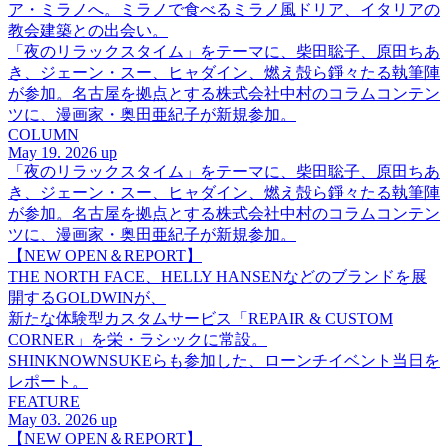
ア・ミラノへ。ミラノで食べるミラノ風ドリア、イタリアの
教会建築との出会い。
「夜のリラックスタイム」をテーマに、柴田聡子、原田ちあ
き、ジェーン・スー、ヒャダイン、燃え殻ら錚々たる執筆陣
が参加。名古屋を拠点とする株式会社中村のコラムコンテン
ツに、漫画家・奥田亜紀子が新規参加。
COLUMN
May 19. 2026 up
「夜のリラックスタイム」をテーマに、柴田聡子、原田ちあ
き、ジェーン・スー、ヒャダイン、燃え殻ら錚々たる執筆陣
が参加。名古屋を拠点とする株式会社中村のコラムコンテン
ツに、漫画家・奥田亜紀子が新規参加。
【NEW OPEN＆REPORT】
THE NORTH FACE、HELLY HANSENなどのブランドを展
開するGOLDWINが、
新たな体験型カスタムサービス「REPAIR & CUSTOM
CORNER」を栄・ラシックに常設。
SHINKNOWNSUKEらも参加した、ローンチイベント当日を
レポート。
FEATURE
May 03. 2026 up
【NEW OPEN＆REPORT】