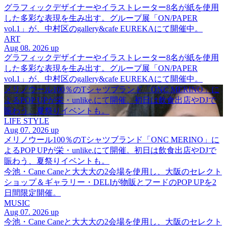
グラフィックデザイナーやイラストレーター8名が紙を使用
した多彩な表現を生み出す。グループ展「ON/PAPER
vol.1」が、中村区のgallery&cafe EUREKAにて開催中。
ART
Aug 08. 2026 up
グラフィックデザイナーやイラストレーター8名が紙を使用
した多彩な表現を生み出す。グループ展「ON/PAPER
vol.1」が、中村区のgallery&cafe EUREKAにて開催中。
メリノウール100％のTシャツブランド「ONC MERINO」に
よるPOP UPが栄・unlike.にて開催。初日は飲食出店やDJで
賑わう、夏祭りイベントも。
LIFE STYLE
Aug 07. 2026 up
メリノウール100％のTシャツブランド「ONC MERINO」に
よるPOP UPが栄・unlike.にて開催。初日は飲食出店やDJで
賑わう、夏祭りイベントも。
今池・Cane Caneと大大大の2会場を使用し、大阪のセレクト
ショップ＆ギャラリー・DELIが物販とフードのPOP UPを2
日間限定開催。
MUSIC
Aug 07. 2026 up
今池・Cane Caneと大大大の2会場を使用し、大阪のセレクト