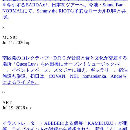
を牽引するBARDAが、日本初ツアーへ。今池・Sound Bar
NORMALにて、Sammy the RIOTら多彩なローカルDJ陣と共
演。
8
MUSIC
Jul 11. 2026 up
南区発のコレクティブ・D.R.C.が⾳楽と⾷と⽂化が交差する
場所「Quest Luv」を内田橋にオープン！ミュージックバ
ー、イベントスペース、スタジオに加え、ギャラリー、宿泊
施設も併設。初日は、COVAN、NEI、homarelanka、Andreら
によるライブも。
9
ART
Jul 19. 2026 up
イラストレーター・ABEBEによる個展「KAMIKUZU」が開
催。ライブペイントの過程から着想された、新作「くしゃ紙