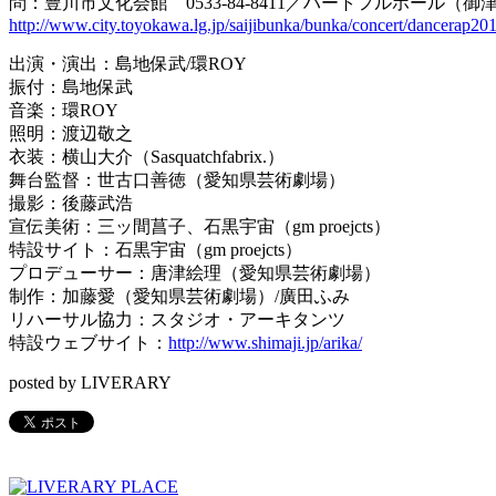
問：豊川市文化会館 0533-84-8411／ハートフルホール（御津文化
http://www.city.toyokawa.lg.jp/saijibunka/bunka/concert/dancerap20
出演・演出：島地保武/環ROY
振付：島地保武
音楽：環ROY
照明：渡辺敬之
衣装：横山大介（Sasquatchfabrix.）
舞台監督：世古口善徳（愛知県芸術劇場）
撮影：後藤武浩
宣伝美術：三ッ間菖子、石黒宇宙（gm proejcts）
特設サイト：石黒宇宙（gm proejcts）
プロデューサー：唐津絵理（愛知県芸術劇場）
制作：加藤愛（愛知県芸術劇場）/廣田ふみ
リハーサル協力：スタジオ・アーキタンツ
特設ウェブサイト：
http://www.shimaji.jp/arika/
posted by LIVERARY