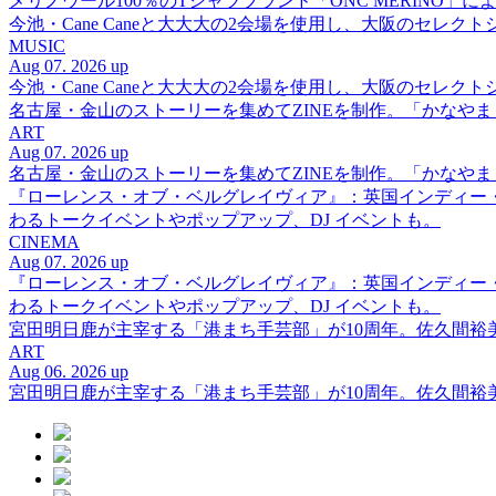
メリノウール100％のTシャツブランド「ONC MERINO」によ
今池・Cane Caneと大大大の2会場を使用し、大阪のセレクト
MUSIC
Aug 07. 2026 up
今池・Cane Caneと大大大の2会場を使用し、大阪のセレクト
名古屋・金山のストーリーを集めてZINEを制作。「かなや
ART
Aug 07. 2026 up
名古屋・金山のストーリーを集めてZINEを制作。「かなや
『ローレンス・オブ・ベルグレイヴィア』：英国インディー
わるトークイベントやポップアップ、DJ イベントも。
CINEMA
Aug 07. 2026 up
『ローレンス・オブ・ベルグレイヴィア』：英国インディー
わるトークイベントやポップアップ、DJ イベントも。
宮田明日鹿が主宰する「港まち手芸部」が10周年。佐久間
ART
Aug 06. 2026 up
宮田明日鹿が主宰する「港まち手芸部」が10周年。佐久間