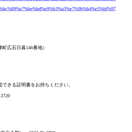
町広石日暮146番地）
認できる証明書をお持ちください。
720