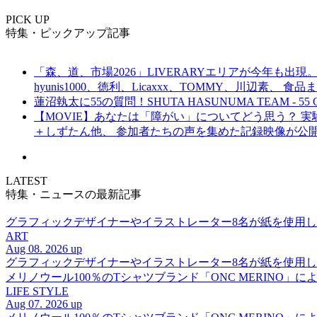
PICK UP
特集・ピックアップ記事
「森、道、市場2026」LIVERARYエリアが今年も出現。
hyunis1000、徳利、Licaxxx、TOMMY、川辺素、 
蓮沼執太に55の質問！SHUTA HASUNUMA TEAM - 55 Q
【MOVIE】あなたは「障がい」についてどう思う？ 実験的イ
＋しずたん他、 参加者たちの声を集めた記録映像が公
LATEST
特集・ニュースの最新記事
グラフィックデザイナーやイラストレーター8名が紙を使用した多彩な表
ART
Aug 08. 2026 up
グラフィックデザイナーやイラストレーター8名が紙を使用した多彩な表
メリノウール100％のTシャツブランド「ONC MERINO」によ
LIFE STYLE
Aug 07. 2026 up