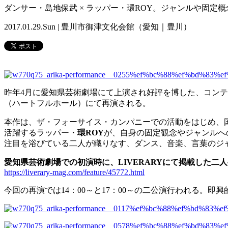
ダンサー・島地保武 × ラッパー・環ROY。ジャンルや固
2017.01.29.Sun | 豊川市御津文化会館（愛知｜豊川）
昨年4月に愛知県芸術劇場にて上演され好評を博した、コン
（ハートフルホール）にて再演される。
本作は、ザ・フォーサイス・カンパニーでの活動をはじめ、
活躍するラッパー・
環ROY
が、自身の固定観念やジャンルへ
注目を浴びている二人が織りなす、ダンス、音楽、言葉のジ
愛知県芸術劇場での初演時に、LIVERARYにて掲載した二
https://liverary-mag.com/feature/45772.html
今回の再演では14：00～と17：00～の二公演行われる。