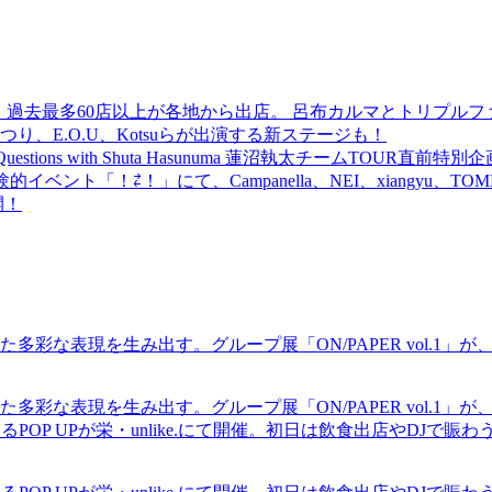
 過去最多60店以上が各地から出店。 呂布カルマとトリプルファイヤー
食品まつり、E.O.U、Kotsuらが出演する新ステージも！
uestions with Shuta Hasunuma 蓮沼執太チームTOUR直
ベント「！⇄！」にて、Campanella、NEI、xiangyu、
開！
現を生み出す。グループ展「ON/PAPER vol.1」が、中村区の
現を生み出す。グループ展「ON/PAPER vol.1」が、中村区の
るPOP UPが栄・unlike.にて開催。初日は飲食出店やDJで