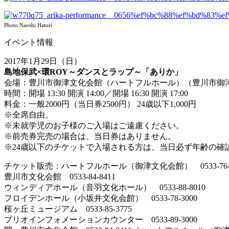
Photo:Naoshi Hatori
イベント情報
2017年1月29日（日）
島地保武×環ROY～ダンスとラップ～「ありか」
会場：豊川市御津文化会館（ハートフルホール）（豊川市御津
時間：開場 13:30 開演 14:00／開場 16:30 開演 17:00
料金：一般2000円（当日券2500円） 24歳以下1,000円
※全席自由。
※未就学児のお子様のご入場はご遠慮ください。
※前売券完売の場合は、当日券はありません。
※24歳以下のチケットで入場される方は、当日必ず年齢の確
チケット販売：ハートフルホール（御津文化会館） 0533-76-3
豊川市文化会館 0533-84-8411
ウィンディアホール（音羽文化ホール） 0533-88-8010
フロイデンホール（小坂井文化会館） 0533-78-3000
桜ヶ丘ミュージアム 0533-85-3775
プリオインフォメーションカウンター 0533-89-3000