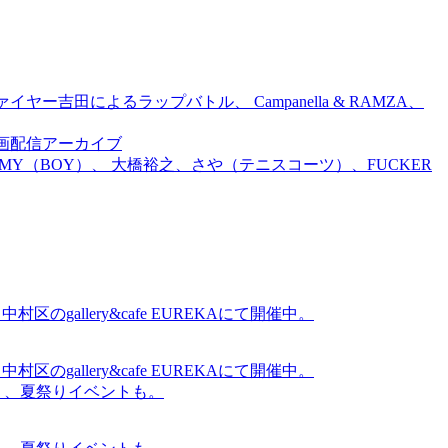
吉田によるラップバトル、 Campanella & RAMZA、
前特別企画配信アーカイブ
TOMMY（BOY）、 大橋裕之、さや（テニスコーツ）、FUCKER
gallery&cafe EUREKAにて開催中。
gallery&cafe EUREKAにて開催中。
賑わう、夏祭りイベントも。