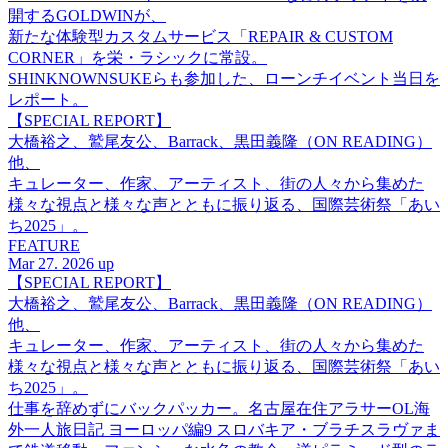
開するGOLDWINが、
新たな体験型カスタムサービス「REPAIR & CUSTOM
CORNER」を栄・ラシックに常設。
SHINKNOWNSUKEらも参加した、ローンチイベント当日を
レポート。
【SPECIAL REPORT】
大橋裕之、鷲尾友公、Barrack、黒田義隆（ON READING）
他、
キュレーター、作家、アーティスト、街の人々から集めた
様々な視点と様々な声とともに振り返る、国際芸術祭「あい
ち2025」。
FEATURE
Mar 27. 2026 up
【SPECIAL REPORT】
大橋裕之、鷲尾友公、Barrack、黒田義隆（ON READING）
他、
キュレーター、作家、アーティスト、街の人々から集めた
様々な視点と様々な声とともに振り返る、国際芸術祭「あい
ち2025」。
仕事を辞めずにバックパッカー。名古屋在住アラサーOL海
外一人旅日記 ヨーロッパ編9 スロバキア・ブラチスラヴァま