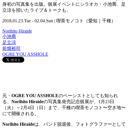
身初の写真集を出版。個展イベントにシラオカ・小池喬、足
立涼を招いたライブ＆トークも。
2018.01.23.Tue - 02.04.Sun | 喫茶モノコト（愛知｜千種）
Norihito Hiraide
小池喬
足立涼
前畑裕司
OGRE YOU ASSHOLE
元・
OGRE YOU ASSHOLE
のベーシストとしても知られ
る、
Norihito Hiraide
の写真集発売記念個展
が
、
1
月
23
日
（火）～
2
月
4
日（日）まで、千種の喫茶モノコト〜空き地〜
にて開催される。
Norihito Hiraide
は、バンド
脱退後、フォトグラファーとして