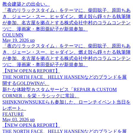
教会建築との出会い。
「夜のリラックスタイム」をテーマに、柴田聡子、原田ちあ
き、ジェーン・スー、ヒャダイン、燃え殻ら錚々たる執筆陣
が参加。名古屋を拠点とする株式会社中村のコラムコンテン
ツに、漫画家・奥田亜紀子が新規参加。
COLUMN
May 19. 2026 up
「夜のリラックスタイム」をテーマに、柴田聡子、原田ちあ
き、ジェーン・スー、ヒャダイン、燃え殻ら錚々たる執筆陣
が参加。名古屋を拠点とする株式会社中村のコラムコンテン
ツに、漫画家・奥田亜紀子が新規参加。
【NEW OPEN＆REPORT】
THE NORTH FACE、HELLY HANSENなどのブランドを展
開するGOLDWINが、
新たな体験型カスタムサービス「REPAIR & CUSTOM
CORNER」を栄・ラシックに常設。
SHINKNOWNSUKEらも参加した、ローンチイベント当日を
レポート。
FEATURE
May 03. 2026 up
【NEW OPEN＆REPORT】
THE NORTH FACE、HELLY HANSENなどのブランドを展