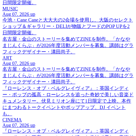
日間限定開催。
MUSIC
Aug 07. 2026 up
今池・Cane Caneと大大大の2会場を使用し、大阪のセレクト
ショップ＆ギャラリー・DELIが物販とフードのPOP UPを2
日間限定開催。
名古屋・金山のストーリーを集めてZINEを制作。「かなや
まじんくらぶ」が2026年度活動メンバーを募集。講師はグラ
フィックデザイナー・溝田尚子。
ART
Aug 07. 2026 up
名古屋・金山のストーリーを集めてZINEを制作。「かなや
まじんくらぶ」が2026年度活動メンバーを募集。講師はグラ
フィックデザイナー・溝田尚子。
『ローレンス・オブ・ベルグレイヴィア』：英国インディ
ー・ポップの孤高・ローレンスを追った奇妙で美しい音楽ド
キュメンタリー。伏見ミリオン座にて1日限定で上映。本作
にまつわるトークイベントやポップアップ、DJ イベント
も。
CINEMA
Aug 07. 2026 up
『ローレンス・オブ・ベルグレイヴィア』：英国インディ