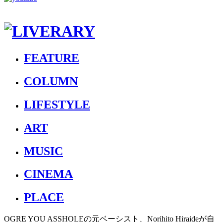
FEATURE
COLUMN
LIFESTYLE
ART
MUSIC
CINEMA
PLACE
OGRE YOU ASSHOLEの元ベーシスト、Norihito Hiraideが自