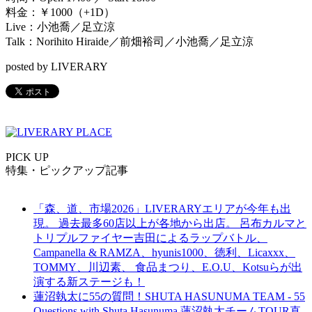
料金：￥1000（+1D）
Live：小池喬／足立涼
Talk：Norihito Hiraide／前畑裕司／小池喬／足立涼
posted by LIVERARY
PICK UP
特集・ピックアップ記事
「森、道、市場2026」LIVERARYエリアが今年も出
現。 過去最多60店以上が各地から出店。 呂布カルマと
トリプルファイヤー吉田によるラップバトル、
Campanella & RAMZA、hyunis1000、徳利、Licaxxx、
TOMMY、川辺素、 食品まつり、E.O.U、Kotsuらが出
演する新ステージも！
蓮沼執太に55の質問！SHUTA HASUNUMA TEAM - 55
Questions with Shuta Hasunuma 蓮沼執太チームTOUR直