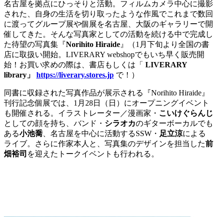
名古屋を拠点にひっそりと活動。フィルムカメラ中心に撮影
された、自身の生活を切り取ったような作風でこれまで
数回
に渡ってグループ展や個展を名古屋、大阪のギャラリーで開
催してきた。そんな写真家としての活動を続ける中で完成し
た
待望の写真集『
Norihito Hiraide
』（
1
月下旬より全国の書
店に取扱い開始。LIVERARY webshopでもいち早く販売開
始！お買い求めの際は、書店もしくは「
LIVERARY
library」
https://liverary.stores.jp
で！）
同書に収録された写真作品が展示される『Norihito Hiraide』
刊行記念個展では、
1
月
28
日（日）にオープニングイベント
も開催される。イラストレーター／漫画家・
こいけぐらんじ
としての顔を持ち、バンド・
シラオカ
のギターボーカルでも
ある
小池喬
、名古屋を中心に活動するSSW・
足立涼
による
ライブ。さらに作家本人と、写真集のデザインを担当した
前
畑裕司
を迎えたトークイベントも行われる。