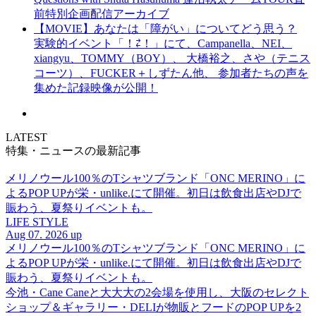
前特別企画配信アーカイブ
【MOVIE】あなたは「障がい」についてどう思う？
実験的イベント「！⇄！」にて、Campanella、NEI、
xiangyu、TOMMY（BOY）、 大橋裕之、さや（テニス
コーツ）、FUCKER＋しずたん他、 参加者たちの声を
集めた記録映像が公開！
LATEST
特集・ニュースの最新記事
メリノウール100％のTシャツブランド「ONC MERINO」に
よるPOP UPが栄・unlike.にて開催。初日は飲食出店やDJで
賑わう、夏祭りイベントも。
LIFE STYLE
Aug 07. 2026 up
メリノウール100％のTシャツブランド「ONC MERINO」に
よるPOP UPが栄・unlike.にて開催。初日は飲食出店やDJで
賑わう、夏祭りイベントも。
今池・Cane Caneと大大大の2会場を使用し、大阪のセレクト
ショップ＆ギャラリー・DELIが物販とフードのPOP UPを2