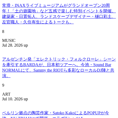
常滑・INAXライブミュージアムがグランドオープン20周
年！「土の遊園地」など五感で楽しむ特別イベントを開催。
建築家・日置拓人、ランドスケープデザイナー・樋口彩土、
左官職人・久住有生によるトークも。
8
MUSIC
Jul 28. 2026 up
アルゼンチン発「エレクトリック・フォルクローレ」シーン
を牽引するBARDAが、日本初ツアーへ。今池・Sound Bar
NORMALにて、Sammy the RIOTら多彩なローカルDJ陣と共
演。
9
ART
Jul 10. 2026 up
ベルリン拠点の陶芸作家・Satoko KakoによるPOPUPが今