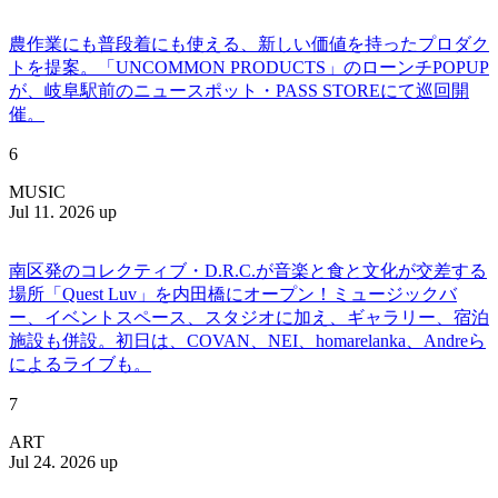
農作業にも普段着にも使える、新しい価値を持ったプロダク
トを提案。「UNCOMMON PRODUCTS」のローンチPOPUP
が、岐阜駅前のニュースポット・PASS STOREにて巡回開
催。
6
MUSIC
Jul 11. 2026 up
南区発のコレクティブ・D.R.C.が⾳楽と⾷と⽂化が交差する
場所「Quest Luv」を内田橋にオープン！ミュージックバ
ー、イベントスペース、スタジオに加え、ギャラリー、宿泊
施設も併設。初日は、COVAN、NEI、homarelanka、Andreら
によるライブも。
7
ART
Jul 24. 2026 up