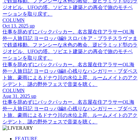
で鉄道移動。ファンシーな水色の教会、逆ピラミッド型のラ
ジオビル、UFOの塔。ソビエト建築との再会で旅のモチベ
ーションを取り戻す。
COLUMN
Oct 13. 2025 up
仕事を辞めずにバックパッカー。名古屋在住アラサーOL海
外一人旅日記 ヨーロッパ編9 スロバキア・ブラチスラヴァま
で鉄道移動。ファンシーな水色の教会、逆ピラミッド型のラ
ジオビル、UFOの塔。ソビエト建築との再会で旅のモチベ
ーションを取り戻す。
仕事を辞めずにバックパッカー。名古屋在住アラサーOL海
外一人旅日記 ヨーロッパ編8 心残りなハンガリー・ブダペス
ト旅。豪雨によるドナウ川の水位上昇、ルームメイトのアク
シデント、謎の野外フェスで音楽を聴く。
COLUMN
Aug 31. 2025 up
仕事を辞めずにバックパッカー。名古屋在住アラサーOL海
外一人旅日記 ヨーロッパ編8 心残りなハンガリー・ブダペス
ト旅。豪雨によるドナウ川の水位上昇、ルームメイトのアク
シデント、謎の野外フェスで音楽を聴く。
FEATURE