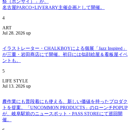
祭（ボンサイ）」が、
名古屋PARCO×LIVERARY主催企画として開催。
4
ART
Jul 28. 2026 up
イラストレーター・CHALKBOYによる個展「Jazz Inspired」
が三重・岩田商店にて開催。初日には似顔絵屋＆看板屋イベ
ントも。
5
LIFE STYLE
Jul 13. 2026 up
農作業にも普段着にも使える、新しい価値を持ったプロダク
トを提案。「UNCOMMON PRODUCTS」のローンチPOPUP
が、岐阜駅前のニュースポット・PASS STOREにて巡回開
催。