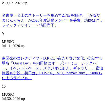
Aug 07. 2026 up
名古屋・金山のストーリーを集めてZINEを制作。「かなや
まじんくらぶ」が2026年度活動メンバーを募集。講師はグラ
フィックデザイナー・溝田尚子。
9
MUSIC
Jul 11. 2026 up
南区発のコレクティブ・D.R.C.が⾳楽と⾷と⽂化が交差する
場所「Quest Luv」を内田橋にオープン！ミュージックバ
ー、イベントスペース、スタジオに加え、ギャラリー、宿泊
施設も併設。初日は、COVAN、NEI、homarelanka、Andreら
によるライブも。
10
MUSIC
Jul 30. 2026 up