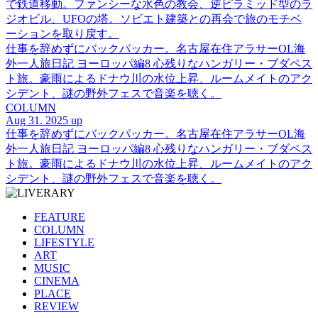
で鉄道移動。ファンシーな水色の教会、逆ピラミッド型のラ
ジオビル、UFOの塔。ソビエト建築との再会で旅のモチベ
ーションを取り戻す。
仕事を辞めずにバックパッカー。名古屋在住アラサーOL海
外一人旅日記 ヨーロッパ編8 心残りなハンガリー・ブダペス
ト旅。豪雨によるドナウ川の水位上昇、ルームメイトのアク
シデント、謎の野外フェスで音楽を聴く。
COLUMN
Aug 31. 2025 up
仕事を辞めずにバックパッカー。名古屋在住アラサーOL海
外一人旅日記 ヨーロッパ編8 心残りなハンガリー・ブダペス
ト旅。豪雨によるドナウ川の水位上昇、ルームメイトのアク
シデント、謎の野外フェスで音楽を聴く。
FEATURE
COLUMN
LIFESTYLE
ART
MUSIC
CINEMA
PLACE
REVIEW