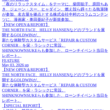
「夜のリラックスタイム」をテーマに、柴田聡子、原田ちあ
き、ジェーン・スー、ヒャダイン、燃え殻ら錚々たる執筆陣
が参加。名古屋を拠点とする株式会社中村のコラムコンテン
ツに、漫画家・奥田亜紀子が新規参加。
【NEW OPEN＆REPORT】
THE NORTH FACE、HELLY HANSENなどのブランドを展
開するGOLDWINが、
新たな体験型カスタムサービス「REPAIR & CUSTOM
CORNER」を栄・ラシックに常設。
SHINKNOWNSUKEらも参加した、ローンチイベント当日を
レポート。
FEATURE
May 03. 2026 up
【NEW OPEN＆REPORT】
THE NORTH FACE、HELLY HANSENなどのブランドを展
開するGOLDWINが、
新たな体験型カスタムサービス「REPAIR & CUSTOM
CORNER」を栄・ラシックに常設。
SHINKNOWNSUKEらも参加した、ローンチイベント当日を
レポート。
【SPECIAL REPORT】