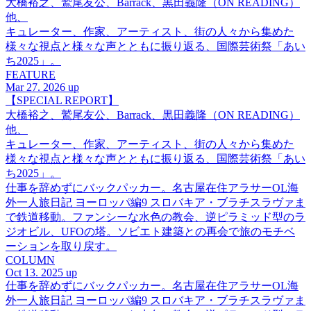
大橋裕之、鷲尾友公、Barrack、黒田義隆（ON READING）
他、
キュレーター、作家、アーティスト、街の人々から集めた
様々な視点と様々な声とともに振り返る、国際芸術祭「あい
ち2025」。
FEATURE
Mar 27. 2026 up
【SPECIAL REPORT】
大橋裕之、鷲尾友公、Barrack、黒田義隆（ON READING）
他、
キュレーター、作家、アーティスト、街の人々から集めた
様々な視点と様々な声とともに振り返る、国際芸術祭「あい
ち2025」。
仕事を辞めずにバックパッカー。名古屋在住アラサーOL海
外一人旅日記 ヨーロッパ編9 スロバキア・ブラチスラヴァま
で鉄道移動。ファンシーな水色の教会、逆ピラミッド型のラ
ジオビル、UFOの塔。ソビエト建築との再会で旅のモチベ
ーションを取り戻す。
COLUMN
Oct 13. 2025 up
仕事を辞めずにバックパッカー。名古屋在住アラサーOL海
外一人旅日記 ヨーロッパ編9 スロバキア・ブラチスラヴァま