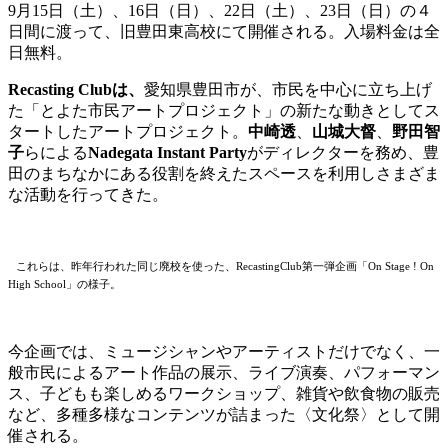
9
月
15
日（土）、
16
日（日）、
22
日（土）、
23
日（日）の４
日間に渡って、旧豊田東高校にて開催される。入場料金は全
日無料。
Recasting Club
は、
愛知県豊田市が、市民を中心に立ち上げ
た「とよた市民アートプロジェクト」の新たな動きとしてス
タートしたアートプロジェクト。
中崎透
、
山城大督
、
野田智
子
らによる
Nadegata Instant Party
がディレクターを務め、豊
田のまちなかにある役割を終えたスペースを利用しさまざま
な活動を行ってきた。
これらは、昨年行われた同じ廃校を使った、RecastingClub第一弾企画「On Stage ! On
High School」の様子。
今企画では、ミュージシャンやアーティストだけでなく、一
般市民によるアート作品の展示、ライブ演奏、パフォーマン
ス、子どもも楽しめるワークショップ、雑貨や飲食物の販売
など、多種多様なコンテンツが詰まった〈文化祭〉として開
催される。