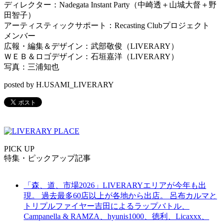
ディレクター：
Nadegata Instant Party
（中崎透＋山城大督＋野
田智子）
アーティスティックサポート：
Recasting Club
プロジェクト
メンバー
広報・編集＆デザイン：武部敬俊（
LIVERARY
）
ＷＥＢ＆ロゴデザイン：石垣嘉洋（
LIVERARY
）
写真：三浦知也
posted by H.USAMI_LIVERARY
PICK UP
特集・ピックアップ記事
「森、道、市場2026」LIVERARYエリアが今年も出
現。 過去最多60店以上が各地から出店。 呂布カルマと
トリプルファイヤー吉田によるラップバトル、
Campanella & RAMZA、hyunis1000、徳利、Licaxxx、