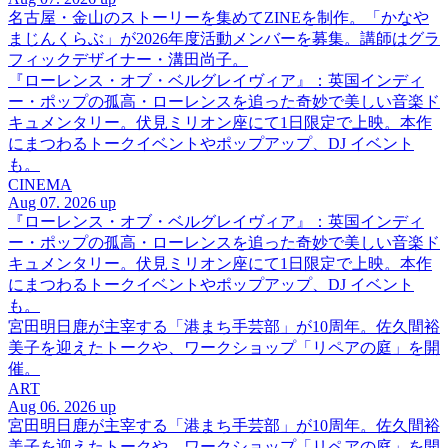
名古屋・金山のストーリーを集めてZINEを制作。「かなや
まじんくらぶ」が2026年度活動メンバーを募集。講師はグラ
フィックデザイナー・溝田尚子。
『ローレンス・オブ・ベルグレイヴィア』：英国インディ
ー・ポップの孤高・ローレンスを追った奇妙で美しい音楽ド
キュメンタリー。伏見ミリオン座にて1日限定で上映。本作
にまつわるトークイベントやポップアップ、DJ イベント
も。
CINEMA
Aug 07. 2026 up
『ローレンス・オブ・ベルグレイヴィア』：英国インディ
ー・ポップの孤高・ローレンスを追った奇妙で美しい音楽ド
キュメンタリー。伏見ミリオン座にて1日限定で上映。本作
にまつわるトークイベントやポップアップ、DJ イベント
も。
宮田明日鹿が主宰する「港まち手芸部」が10周年。佐久間裕
美子を迎えたトークや、ワークショップ「リペアの庭」を開
催。
ART
Aug 06. 2026 up
宮田明日鹿が主宰する「港まち手芸部」が10周年。佐久間裕
美子を迎えたトークや、ワークショップ「リペアの庭」を開