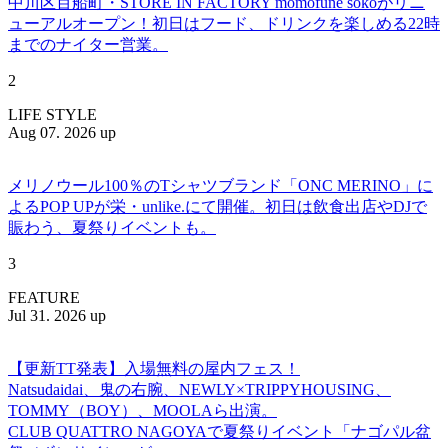
中川区百船町・STORE IN FACTORY momofune sokoがリニ
ューアルオープン！初日はフード、ドリンクを楽しめる22時
までのナイター営業。
2
LIFE STYLE
Aug 07. 2026 up
メリノウール100％のTシャツブランド「ONC MERINO」に
よるPOP UPが栄・unlike.にて開催。初日は飲食出店やDJで
賑わう、夏祭りイベントも。
3
FEATURE
Jul 31. 2026 up
【更新TT発表】入場無料の屋内フェス！
Natsudaidai、鬼の右腕、NEWLY×TRIPPYHOUSING、
TOMMY（BOY）、MOOLAら出演。
CLUB QUATTRO NAGOYAで夏祭りイベント「ナゴパル盆