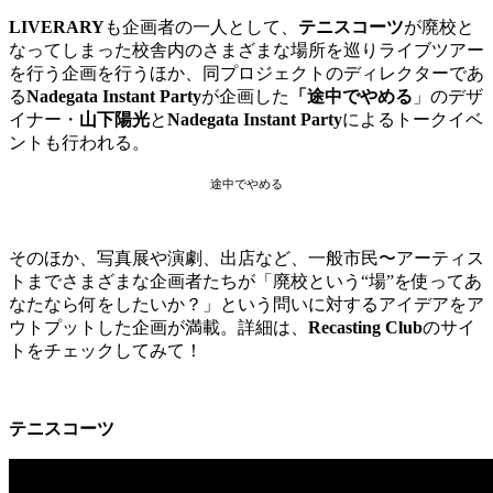
LIVERARY
も企画者の一人として、
テニスコーツ
が廃校と
なってしまった校舎内のさまざまな場所を巡りライブツアー
を行う企画を行うほか、同プロジェクトのディレクターであ
る
Nadegata Instant Party
が企画した
「途中でやめる
」のデザ
イナー・
山下陽光
と
Nadegata Instant Party
によるトークイベ
ントも行われる。
途中でやめる
そのほか、写真展や演劇、出店など、一般市民〜アーティス
トまでさまざまな企画者たちが「廃校という“場”を使ってあ
なたなら何をしたいか？」という問いに対するアイデアをア
ウトプットした企画が満載。詳細は、
Recasting Club
のサイ
トをチェックしてみて！
テニスコーツ