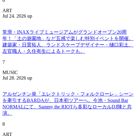
6
ART
Jul 24. 2026 up
常滑・INAXライブミュージアムがグランドオープン20周
年！「土の遊園地」など五感で楽しむ特別イベントを開催。
建築家・日置拓人、ランドスケープデザイナー・樋口彩土、
左官職人・久住有生によるトークも。
7
MUSIC
Jul 28. 2026 up
アルゼンチン発「エレクトリック・フォルクローレ」シーン
を牽引するBARDAが、日本初ツアーへ。今池・Sound Bar
NORMALにて、Sammy the RIOTら多彩なローカルDJ陣と共
演。
8
ART