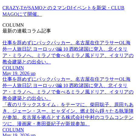
CRAZY-TがSAMOとの２マンDJイベントを新栄・CLUB
MAGOにて開催。
COLUMN
最新の連載コラム記事
仕事を辞めずにバックパッカー。名古屋在住アラサーOL海
外一人旅日記 ヨーロッパ編 10 西欧諸国に突入、北イタリ
ア・ミラノへ。ミラノで食べるミラノ風ドリア、イタリアの
教会建築との出会い。
COLUMN
May 19. 2026 up
仕事を辞めずにバックパッカー。名古屋在住アラサーOL海
外一人旅日記 ヨーロッパ編 10 西欧諸国に突入、北イタリ
ア・ミラノへ。ミラノで食べるミラノ風ドリア、イタリアの
教会建築との出会い。
「夜のリラックスタイム」をテーマに、柴田聡子、原田ちあ
き、ジェーン・スー、ヒャダイン、燃え殻ら錚々たる執筆陣
が参加。名古屋を拠点とする株式会社中村のコラムコンテン
ツに、漫画家・奥田亜紀子が新規参加。
COLUMN
May 19. 2026 up