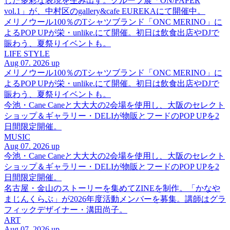
した多彩な表現を生み出す。グループ展「ON/PAPER
vol.1」が、中村区のgallery&cafe EUREKAにて開催中。
メリノウール100％のTシャツブランド「ONC MERINO」に
よるPOP UPが栄・unlike.にて開催。初日は飲食出店やDJで
賑わう、夏祭りイベントも。
LIFE STYLE
Aug 07. 2026 up
メリノウール100％のTシャツブランド「ONC MERINO」に
よるPOP UPが栄・unlike.にて開催。初日は飲食出店やDJで
賑わう、夏祭りイベントも。
今池・Cane Caneと大大大の2会場を使用し、大阪のセレクト
ショップ＆ギャラリー・DELIが物販とフードのPOP UPを2
日間限定開催。
MUSIC
Aug 07. 2026 up
今池・Cane Caneと大大大の2会場を使用し、大阪のセレクト
ショップ＆ギャラリー・DELIが物販とフードのPOP UPを2
日間限定開催。
名古屋・金山のストーリーを集めてZINEを制作。「かなや
まじんくらぶ」が2026年度活動メンバーを募集。講師はグラ
フィックデザイナー・溝田尚子。
ART
Aug 07. 2026 up