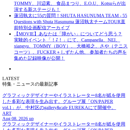
TOMMY、川辺素、 食品まつり、E.O.U、Kotsuらが出
演する新ステージも！
蓮沼執太に55の質問！SHUTA HASUNUMA TEAM - 55
Questions with Shuta Hasunuma 蓮沼執太チームTOUR直
前特別企画配信アーカイブ
【MOVIE】あなたは「障がい」についてどう思う？
実験的イベント「！⇄！」にて、Campanella、NEI、
xiangyu、TOMMY（BOY）、 大橋裕之、さや（テニス
コーツ）、FUCKER＋しずたん他、 参加者たちの声を
集めた記録映像が公開！
LATEST
特集・ニュースの最新記事
グラフィックデザイナーやイラストレーター8名が紙を使用
した多彩な表現を生み出す。グループ展「ON/PAPER
vol.1」が、中村区のgallery&cafe EUREKAにて開催中。
ART
Aug 08. 2026 up
グラフィックデザイナーやイラストレーター8名が紙を使用