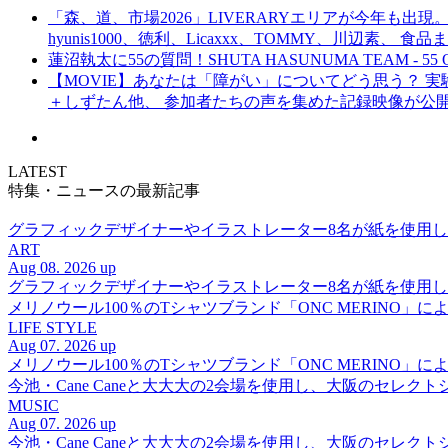
「森、道、市場2026」LIVERARYエリアが今年も出現。
hyunis1000、徳利、Licaxxx、TOMMY、川辺素、 
蓮沼執太に55の質問！SHUTA HASUNUMA TEAM - 55 Q
【MOVIE】あなたは「障がい」についてどう思う？ 実験的イ
＋しずたん他、 参加者たちの声を集めた記録映像が公
LATEST
特集・ニュースの最新記事
グラフィックデザイナーやイラストレーター8名が紙を使用した多彩な表
ART
Aug 08. 2026 up
グラフィックデザイナーやイラストレーター8名が紙を使用した多彩な表
メリノウール100％のTシャツブランド「ONC MERINO」によ
LIFE STYLE
Aug 07. 2026 up
メリノウール100％のTシャツブランド「ONC MERINO」によ
今池・Cane Caneと大大大の2会場を使用し、大阪のセレクト
MUSIC
Aug 07. 2026 up
今池・Cane Caneと大大大の2会場を使用し、大阪のセレクト