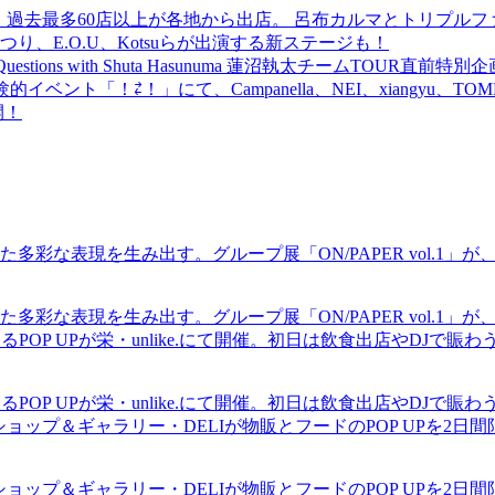
 過去最多60店以上が各地から出店。 呂布カルマとトリプルファイヤー
食品まつり、E.O.U、Kotsuらが出演する新ステージも！
uestions with Shuta Hasunuma 蓮沼執太チームTOUR直
ベント「！⇄！」にて、Campanella、NEI、xiangyu、
開！
現を生み出す。グループ展「ON/PAPER vol.1」が、中村区の
現を生み出す。グループ展「ON/PAPER vol.1」が、中村区の
るPOP UPが栄・unlike.にて開催。初日は飲食出店やDJで
るPOP UPが栄・unlike.にて開催。初日は飲食出店やDJで
ショップ＆ギャラリー・DELIが物販とフードのPOP UPを2日
ショップ＆ギャラリー・DELIが物販とフードのPOP UPを2日