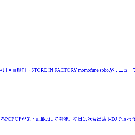
町・STORE IN FACTORY momofune sokoが
るPOP UPが栄・unlike.にて開催。初日は飲食出店やDJで