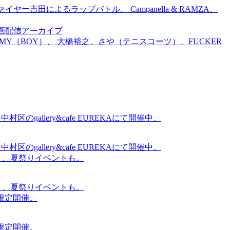
吉田によるラップバトル、 Campanella & RAMZA、
前特別企画配信アーカイブ
TOMMY（BOY）、 大橋裕之、さや（テニスコーツ）、FUCKER
gallery&cafe EUREKAにて開催中。
gallery&cafe EUREKAにて開催中。
賑わう、夏祭りイベントも。
賑わう、夏祭りイベントも。
間限定開催。
間限定開催。