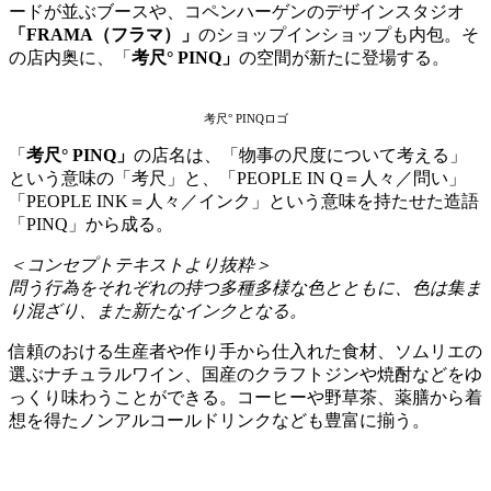
ードが並ぶブースや、コペンハーゲンのデザインスタジオ
「FRAMA（フラマ）」
のショップインショップも内包。そ
の店内奥に、「
考尺° PINQ
」
の空間が新たに登場する。
考尺° PINQロゴ
「
考尺° PINQ」
の店名は、「物事の尺度について考える」
という意味の「考尺」と、「PEOPLE IN Q＝人々／問い」
「PEOPLE INK＝人々／インク」という意味を持たせた造語
「PINQ」から成る。
＜コンセプトテキストより抜粋＞
問う行為をそれぞれの持つ多種多様な色とともに、色は集ま
り混ざり、また新たなインクとなる。
信頼のおける生産者や作り手から仕入れた食材、ソムリエの
選ぶナチュラルワイン、国産のクラフトジンや焼酎などをゆ
っくり味わうことができる。コーヒーや野草茶、薬膳から着
想を得たノンアルコールドリンクなども豊富に揃う。