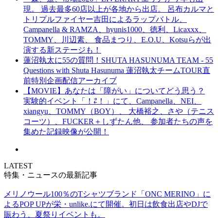
現。 過去最多60店以上が各地から出店。 呂布カルマと
トリプルファイヤー吉田によるラップバトル、
Campanella & RAMZA、hyunis1000、徳利、Licaxxx、
TOMMY、川辺素、 食品まつり、E.O.U、Kotsuらが出
演する新ステージも！
蓮沼執太に55の質問！SHUTA HASUNUMA TEAM - 55
Questions with Shuta Hasunuma 蓮沼執太チームTOUR直
前特別企画配信アーカイブ
【MOVIE】あなたは「障がい」についてどう思う？
実験的イベント「！⇄！」にて、Campanella、NEI、
xiangyu、TOMMY（BOY）、 大橋裕之、さや（テニス
コーツ）、FUCKER＋しずたん他、 参加者たちの声を
集めた記録映像が公開！
LATEST
特集・ニュースの最新記事
メリノウール100％のTシャツブランド「ONC MERINO」に
よるPOP UPが栄・unlike.にて開催。初日は飲食出店やDJで
賑わう、夏祭りイベントも。