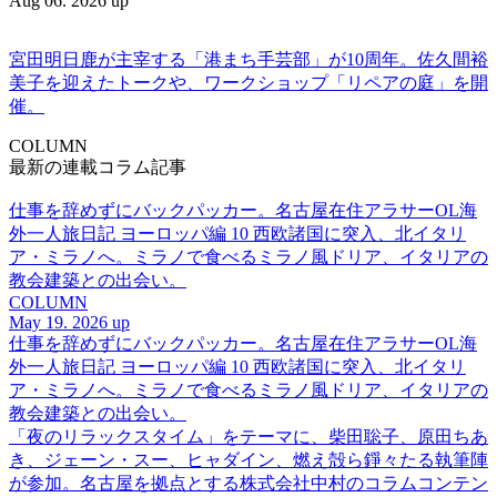
Aug 06. 2026 up
宮田明日鹿が主宰する「港まち手芸部」が10周年。佐久間裕
美子を迎えたトークや、ワークショップ「リペアの庭」を開
催。
COLUMN
最新の連載コラム記事
仕事を辞めずにバックパッカー。名古屋在住アラサーOL海
外一人旅日記 ヨーロッパ編 10 西欧諸国に突入、北イタリ
ア・ミラノへ。ミラノで食べるミラノ風ドリア、イタリアの
教会建築との出会い。
COLUMN
May 19. 2026 up
仕事を辞めずにバックパッカー。名古屋在住アラサーOL海
外一人旅日記 ヨーロッパ編 10 西欧諸国に突入、北イタリ
ア・ミラノへ。ミラノで食べるミラノ風ドリア、イタリアの
教会建築との出会い。
「夜のリラックスタイム」をテーマに、柴田聡子、原田ちあ
き、ジェーン・スー、ヒャダイン、燃え殻ら錚々たる執筆陣
が参加。名古屋を拠点とする株式会社中村のコラムコンテン