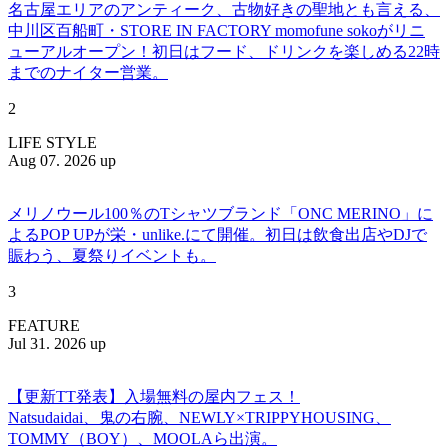
名古屋エリアのアンティーク、古物好きの聖地とも言える、
中川区百船町・STORE IN FACTORY momofune sokoがリニ
ューアルオープン！初日はフード、ドリンクを楽しめる22時
までのナイター営業。
2
LIFE STYLE
Aug 07. 2026 up
メリノウール100％のTシャツブランド「ONC MERINO」に
よるPOP UPが栄・unlike.にて開催。初日は飲食出店やDJで
賑わう、夏祭りイベントも。
3
FEATURE
Jul 31. 2026 up
【更新TT発表】入場無料の屋内フェス！
Natsudaidai、鬼の右腕、NEWLY×TRIPPYHOUSING、
TOMMY（BOY）、MOOLAら出演。