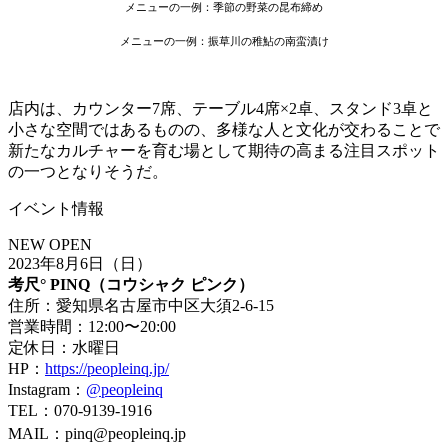
メニューの一例：
季節の野菜の昆布締め
メニューの一例：
振草川の稚鮎の南蛮漬け
店内は、カウンター7席、テーブル4席×2卓、スタンド3卓と
小さな空間ではあるものの、多様な人と文化が交わることで
新たなカルチャーを育む場として期待の高まる注目スポット
の一つとなりそうだ。
イベント情報
NEW OPEN
2023年8月6日（日）
考尺° PINQ（コウシャク ピンク）
住所：愛知県名古屋市中区大須2-6-15
営業時間：12:00〜20:00
定休日：水曜日
HP：
https://peopleinq.jp/
Instagram：
@peopleinq
TEL：070-9139-1916
MAIL：pinq@peopleinq.jp