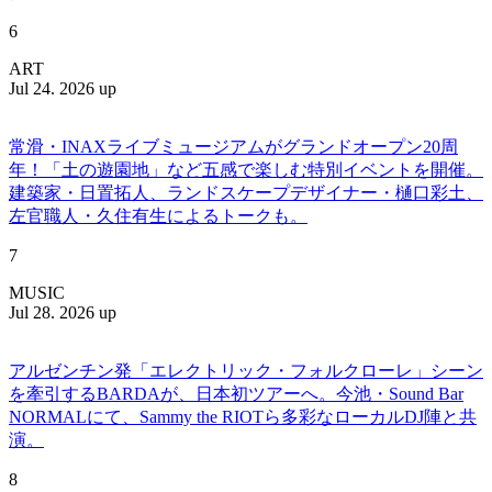
6
ART
Jul 24. 2026 up
常滑・INAXライブミュージアムがグランドオープン20周
年！「土の遊園地」など五感で楽しむ特別イベントを開催。
建築家・日置拓人、ランドスケープデザイナー・樋口彩土、
左官職人・久住有生によるトークも。
7
MUSIC
Jul 28. 2026 up
アルゼンチン発「エレクトリック・フォルクローレ」シーン
を牽引するBARDAが、日本初ツアーへ。今池・Sound Bar
NORMALにて、Sammy the RIOTら多彩なローカルDJ陣と共
演。
8