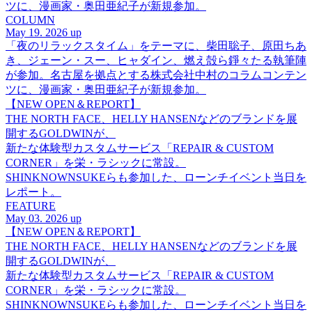
ツに、漫画家・奥田亜紀子が新規参加。
COLUMN
May 19. 2026 up
「夜のリラックスタイム」をテーマに、柴田聡子、原田ちあ
き、ジェーン・スー、ヒャダイン、燃え殻ら錚々たる執筆陣
が参加。名古屋を拠点とする株式会社中村のコラムコンテン
ツに、漫画家・奥田亜紀子が新規参加。
【NEW OPEN＆REPORT】
THE NORTH FACE、HELLY HANSENなどのブランドを展
開するGOLDWINが、
新たな体験型カスタムサービス「REPAIR & CUSTOM
CORNER」を栄・ラシックに常設。
SHINKNOWNSUKEらも参加した、ローンチイベント当日を
レポート。
FEATURE
May 03. 2026 up
【NEW OPEN＆REPORT】
THE NORTH FACE、HELLY HANSENなどのブランドを展
開するGOLDWINが、
新たな体験型カスタムサービス「REPAIR & CUSTOM
CORNER」を栄・ラシックに常設。
SHINKNOWNSUKEらも参加した、ローンチイベント当日を