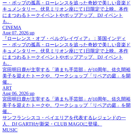
ー・ポップの孤高・ローレンスを追った奇妙で美しい音楽ド
キュメンタリー。伏見ミリオン座にて1日限定で上映。本作
にまつわるトークイベントやポップアップ、DJ イベント
も。
CINEMA
Aug 07. 2026 up
『ローレンス・オブ・ベルグレイヴィア』：英国インディ
ー・ポップの孤高・ローレンスを追った奇妙で美しい音楽ド
キュメンタリー。伏見ミリオン座にて1日限定で上映。本作
にまつわるトークイベントやポップアップ、DJ イベント
も。
宮田明日鹿が主宰する「港まち手芸部」が10周年。佐久間裕
美子を迎えたトークや、ワークショップ「リペアの庭」を開
催。
ART
Aug 06. 2026 up
宮田明日鹿が主宰する「港まち手芸部」が10周年。佐久間裕
美子を迎えたトークや、ワークショップ「リペアの庭」を開
催。
サンフランシスコ・ベイエリアを代表するレジェンドの一
人、DJ GARTHが新栄・CLUB MAGOに登場。
MUSIC