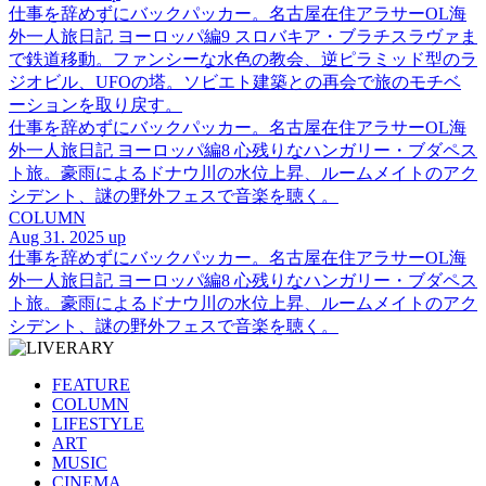
仕事を辞めずにバックパッカー。名古屋在住アラサーOL海
外一人旅日記 ヨーロッパ編9 スロバキア・ブラチスラヴァま
で鉄道移動。ファンシーな水色の教会、逆ピラミッド型のラ
ジオビル、UFOの塔。ソビエト建築との再会で旅のモチベ
ーションを取り戻す。
仕事を辞めずにバックパッカー。名古屋在住アラサーOL海
外一人旅日記 ヨーロッパ編8 心残りなハンガリー・ブダペス
ト旅。豪雨によるドナウ川の水位上昇、ルームメイトのアク
シデント、謎の野外フェスで音楽を聴く。
COLUMN
Aug 31. 2025 up
仕事を辞めずにバックパッカー。名古屋在住アラサーOL海
外一人旅日記 ヨーロッパ編8 心残りなハンガリー・ブダペス
ト旅。豪雨によるドナウ川の水位上昇、ルームメイトのアク
シデント、謎の野外フェスで音楽を聴く。
FEATURE
COLUMN
LIFESTYLE
ART
MUSIC
CINEMA