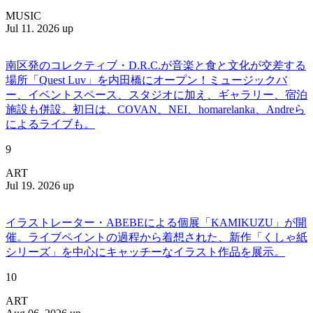
MUSIC
Jul 11. 2026 up
南区発のコレクティブ・D.R.C.が⾳楽と⾷と⽂化が交差する
場所「Quest Luv」を内田橋にオープン！ミュージックバ
ー、イベントスペース、スタジオに加え、ギャラリー、宿泊
施設も併設。初日は、COVAN、NEI、homarelanka、Andreら
によるライブも。
9
ART
Jul 19. 2026 up
イラストレーター・ABEBEによる個展「KAMIKUZU」が開
催。ライブペイントの過程から着想された、新作「くしゃ紙
シリーズ」を中心にキャッチーなイラスト作品を展示。
10
ART