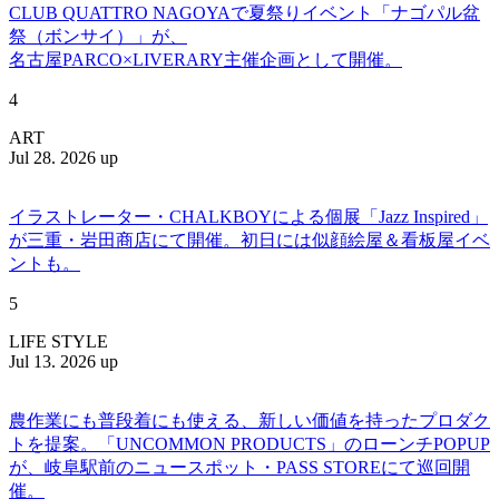
CLUB QUATTRO NAGOYAで夏祭りイベント「ナゴパル盆
祭（ボンサイ）」が、
名古屋PARCO×LIVERARY主催企画として開催。
4
ART
Jul 28. 2026 up
イラストレーター・CHALKBOYによる個展「Jazz Inspired」
が三重・岩田商店にて開催。初日には似顔絵屋＆看板屋イベ
ントも。
5
LIFE STYLE
Jul 13. 2026 up
農作業にも普段着にも使える、新しい価値を持ったプロダク
トを提案。「UNCOMMON PRODUCTS」のローンチPOPUP
が、岐阜駅前のニュースポット・PASS STOREにて巡回開
催。