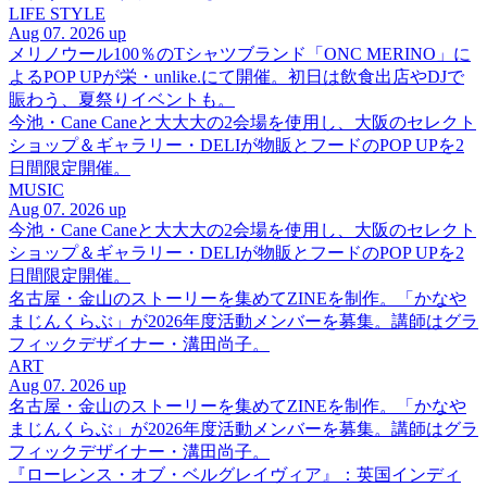
LIFE STYLE
Aug 07. 2026 up
メリノウール100％のTシャツブランド「ONC MERINO」に
よるPOP UPが栄・unlike.にて開催。初日は飲食出店やDJで
賑わう、夏祭りイベントも。
今池・Cane Caneと大大大の2会場を使用し、大阪のセレクト
ショップ＆ギャラリー・DELIが物販とフードのPOP UPを2
日間限定開催。
MUSIC
Aug 07. 2026 up
今池・Cane Caneと大大大の2会場を使用し、大阪のセレクト
ショップ＆ギャラリー・DELIが物販とフードのPOP UPを2
日間限定開催。
名古屋・金山のストーリーを集めてZINEを制作。「かなや
まじんくらぶ」が2026年度活動メンバーを募集。講師はグラ
フィックデザイナー・溝田尚子。
ART
Aug 07. 2026 up
名古屋・金山のストーリーを集めてZINEを制作。「かなや
まじんくらぶ」が2026年度活動メンバーを募集。講師はグラ
フィックデザイナー・溝田尚子。
『ローレンス・オブ・ベルグレイヴィア』：英国インディ