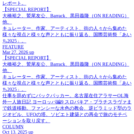
レポート。
【SPECIAL REPORT】
大橋裕之、鷲尾友公、Barrack、黒田義隆（ON READING）
他、
キュレーター、作家、アーティスト、街の人々から集めた
様々な視点と様々な声とともに振り返る、国際芸術祭「あい
ち2025」。
FEATURE
Mar 27. 2026 up
【SPECIAL REPORT】
大橋裕之、鷲尾友公、Barrack、黒田義隆（ON READING）
他、
キュレーター、作家、アーティスト、街の人々から集めた
様々な視点と様々な声とともに振り返る、国際芸術祭「あい
ち2025」。
仕事を辞めずにバックパッカー。名古屋在住アラサーOL海
外一人旅日記 ヨーロッパ編9 スロバキア・ブラチスラヴァま
で鉄道移動。ファンシーな水色の教会、逆ピラミッド型のラ
ジオビル、UFOの塔。ソビエト建築との再会で旅のモチベ
ーションを取り戻す。
COLUMN
Oct 13. 2025 up