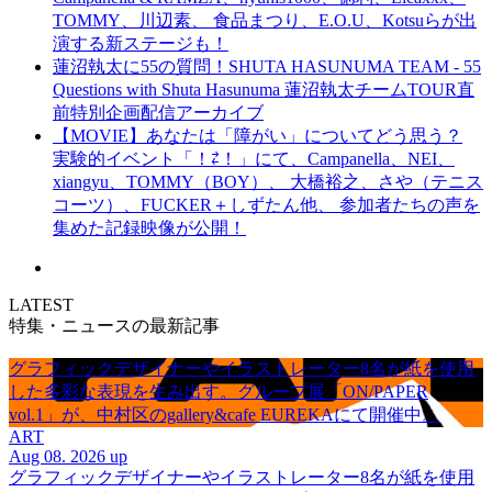
TOMMY、川辺素、 食品まつり、E.O.U、Kotsuらが出
演する新ステージも！
蓮沼執太に55の質問！SHUTA HASUNUMA TEAM - 55
Questions with Shuta Hasunuma 蓮沼執太チームTOUR直
前特別企画配信アーカイブ
【MOVIE】あなたは「障がい」についてどう思う？
実験的イベント「！⇄！」にて、Campanella、NEI、
xiangyu、TOMMY（BOY）、 大橋裕之、さや（テニス
コーツ）、FUCKER＋しずたん他、 参加者たちの声を
集めた記録映像が公開！
LATEST
特集・ニュースの最新記事
グラフィックデザイナーやイラストレーター8名が紙を使用
した多彩な表現を生み出す。グループ展「ON/PAPER
vol.1」が、中村区のgallery&cafe EUREKAにて開催中。
ART
Aug 08. 2026 up
グラフィックデザイナーやイラストレーター8名が紙を使用