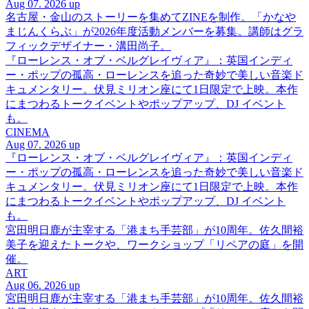
Aug 07. 2026 up
名古屋・金山のストーリーを集めてZINEを制作。「かなや
まじんくらぶ」が2026年度活動メンバーを募集。講師はグラ
フィックデザイナー・溝田尚子。
『ローレンス・オブ・ベルグレイヴィア』：英国インディ
ー・ポップの孤高・ローレンスを追った奇妙で美しい音楽ド
キュメンタリー。伏見ミリオン座にて1日限定で上映。本作
にまつわるトークイベントやポップアップ、DJ イベント
も。
CINEMA
Aug 07. 2026 up
『ローレンス・オブ・ベルグレイヴィア』：英国インディ
ー・ポップの孤高・ローレンスを追った奇妙で美しい音楽ド
キュメンタリー。伏見ミリオン座にて1日限定で上映。本作
にまつわるトークイベントやポップアップ、DJ イベント
も。
宮田明日鹿が主宰する「港まち手芸部」が10周年。佐久間裕
美子を迎えたトークや、ワークショップ「リペアの庭」を開
催。
ART
Aug 06. 2026 up
宮田明日鹿が主宰する「港まち手芸部」が10周年。佐久間裕