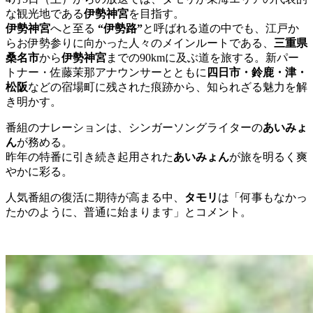
な観光地である
伊勢神宮
を目指す。
伊勢神宮
へと至る
“伊勢路”
と呼ばれる道の中でも、江戸か
らお伊勢参りに向かった人々のメインルートである、
三重県
桑名市
から
伊勢神宮
までの90kmに及ぶ道を旅する。新パー
トナー・佐藤茉那アナウンサーとともに
四日市・鈴鹿・津・
松阪
などの宿場町に残された痕跡から、知られざる魅力を解
き明かす。
番組のナレーションは、シンガーソングライターの
あいみょ
ん
が務める。
昨年の特番に引き続き起用された
あいみょん
が旅を明るく爽
やかに彩る。
人気番組の復活に期待が高まる中、
タモリ
は「何事もなかっ
たかのように、普通に始まります」とコメント。