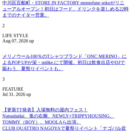
中川区百船町・STORE IN FACTORY momofune sokoがリニ
ューアルオープン！初日はフード、ドリンクを楽しめる22時
までのナイター営業。
2
LIFE STYLE
Aug 07. 2026 up
メリノウール100％のTシャツブランド「ONC MERINO」に
よるPOP UPが栄・unlike.にて開催。初日は飲食出店やDJで
賑わう、夏祭りイベントも。
3
FEATURE
Jul 31. 2026 up
【更新TT発表】入場無料の屋内フェス！
Natsudaidai、鬼の右腕、NEWLY×TRIPPYHOUSING、
TOMMY（BOY）、MOOLAら出演。
CLUB QUATTRO NAGOYAで夏祭りイベント「ナゴパル盆