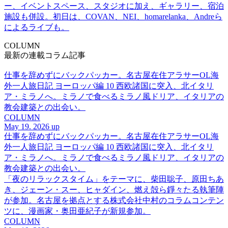
ー、イベントスペース、スタジオに加え、ギャラリー、宿泊
施設も併設。初日は、COVAN、NEI、homarelanka、Andreら
によるライブも。
COLUMN
最新の連載コラム記事
仕事を辞めずにバックパッカー。名古屋在住アラサーOL海
外一人旅日記 ヨーロッパ編 10 西欧諸国に突入、北イタリ
ア・ミラノへ。ミラノで食べるミラノ風ドリア、イタリアの
教会建築との出会い。
COLUMN
May 19. 2026 up
仕事を辞めずにバックパッカー。名古屋在住アラサーOL海
外一人旅日記 ヨーロッパ編 10 西欧諸国に突入、北イタリ
ア・ミラノへ。ミラノで食べるミラノ風ドリア、イタリアの
教会建築との出会い。
「夜のリラックスタイム」をテーマに、柴田聡子、原田ちあ
き、ジェーン・スー、ヒャダイン、燃え殻ら錚々たる執筆陣
が参加。名古屋を拠点とする株式会社中村のコラムコンテン
ツに、漫画家・奥田亜紀子が新規参加。
COLUMN