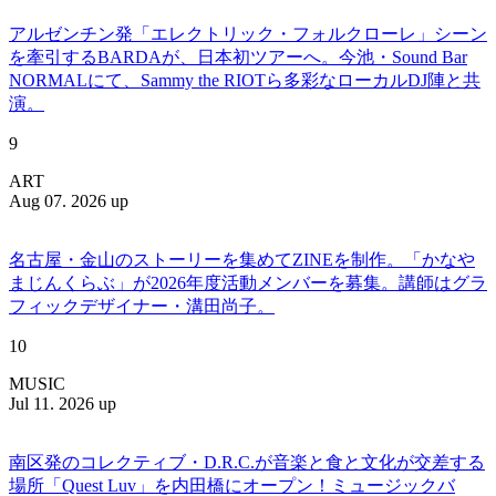
アルゼンチン発「エレクトリック・フォルクローレ」シーン
を牽引するBARDAが、日本初ツアーへ。今池・Sound Bar
NORMALにて、Sammy the RIOTら多彩なローカルDJ陣と共
演。
9
ART
Aug 07. 2026 up
名古屋・金山のストーリーを集めてZINEを制作。「かなや
まじんくらぶ」が2026年度活動メンバーを募集。講師はグラ
フィックデザイナー・溝田尚子。
10
MUSIC
Jul 11. 2026 up
南区発のコレクティブ・D.R.C.が⾳楽と⾷と⽂化が交差する
場所「Quest Luv」を内田橋にオープン！ミュージックバ