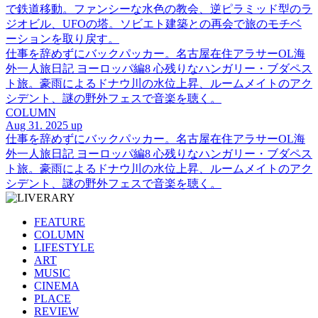
で鉄道移動。ファンシーな水色の教会、逆ピラミッド型のラ
ジオビル、UFOの塔。ソビエト建築との再会で旅のモチベ
ーションを取り戻す。
仕事を辞めずにバックパッカー。名古屋在住アラサーOL海
外一人旅日記 ヨーロッパ編8 心残りなハンガリー・ブダペス
ト旅。豪雨によるドナウ川の水位上昇、ルームメイトのアク
シデント、謎の野外フェスで音楽を聴く。
COLUMN
Aug 31. 2025 up
仕事を辞めずにバックパッカー。名古屋在住アラサーOL海
外一人旅日記 ヨーロッパ編8 心残りなハンガリー・ブダペス
ト旅。豪雨によるドナウ川の水位上昇、ルームメイトのアク
シデント、謎の野外フェスで音楽を聴く。
FEATURE
COLUMN
LIFESTYLE
ART
MUSIC
CINEMA
PLACE
REVIEW