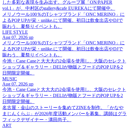
した多彩な表現を生み出す。グループ展「ON/PAPER
vol.1」が、中村区のgallery&cafe EUREKAにて開催中。
メリノウール100％のTシャツブランド「ONC MERINO」に
よるPOP UPが栄・unlike.にて開催。初日は飲食出店やDJで
賑わう、夏祭りイベントも。
LIFE STYLE
Aug 07. 2026 up
メリノウール100％のTシャツブランド「ONC MERINO」に
よるPOP UPが栄・unlike.にて開催。初日は飲食出店やDJで
賑わう、夏祭りイベントも。
今池・Cane Caneと大大大の2会場を使用し、大阪のセレクト
ショップ＆ギャラリー・DELIが物販とフードのPOP UPを2
日間限定開催。
MUSIC
Aug 07. 2026 up
今池・Cane Caneと大大大の2会場を使用し、大阪のセレクト
ショップ＆ギャラリー・DELIが物販とフードのPOP UPを2
日間限定開催。
名古屋・金山のストーリーを集めてZINEを制作。「かなや
まじんくらぶ」が2026年度活動メンバーを募集。講師はグラ
フィックデザイナー・溝田尚子。
ART