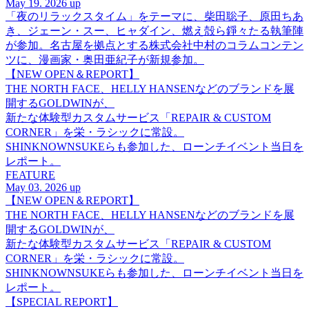
May 19. 2026 up
「夜のリラックスタイム」をテーマに、柴田聡子、原田ちあ
き、ジェーン・スー、ヒャダイン、燃え殻ら錚々たる執筆陣
が参加。名古屋を拠点とする株式会社中村のコラムコンテン
ツに、漫画家・奥田亜紀子が新規参加。
【NEW OPEN＆REPORT】
THE NORTH FACE、HELLY HANSENなどのブランドを展
開するGOLDWINが、
新たな体験型カスタムサービス「REPAIR & CUSTOM
CORNER」を栄・ラシックに常設。
SHINKNOWNSUKEらも参加した、ローンチイベント当日を
レポート。
FEATURE
May 03. 2026 up
【NEW OPEN＆REPORT】
THE NORTH FACE、HELLY HANSENなどのブランドを展
開するGOLDWINが、
新たな体験型カスタムサービス「REPAIR & CUSTOM
CORNER」を栄・ラシックに常設。
SHINKNOWNSUKEらも参加した、ローンチイベント当日を
レポート。
【SPECIAL REPORT】