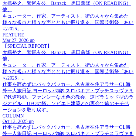
大橋裕之、鷲尾友公、Barrack、黒田義隆（ON READING）
他、
キュレーター、作家、アーティスト、街の人々から集めた
様々な視点と様々な声とともに振り返る、国際芸術祭「あい
ち2025」。
FEATURE
Mar 27. 2026 up
【SPECIAL REPORT】
大橋裕之、鷲尾友公、Barrack、黒田義隆（ON READING）
他、
キュレーター、作家、アーティスト、街の人々から集めた
様々な視点と様々な声とともに振り返る、国際芸術祭「あい
ち2025」。
仕事を辞めずにバックパッカー。名古屋在住アラサーOL海
外一人旅日記 ヨーロッパ編9 スロバキア・ブラチスラヴァま
で鉄道移動。ファンシーな水色の教会、逆ピラミッド型のラ
ジオビル、UFOの塔。ソビエト建築との再会で旅のモチベ
ーションを取り戻す。
COLUMN
Oct 13. 2025 up
仕事を辞めずにバックパッカー。名古屋在住アラサーOL海
外一人旅日記 ヨーロッパ編9 スロバキア・ブラチスラヴァま