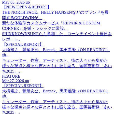
May 03. 2026 up
【NEW OPEN＆REPORT】
THE NORTH FACE、HELLY HANSENなどのブランドを展
開するGOLDWINが、
新たな体験型カスタムサービス「REPAIR & CUSTOM
CORNER」を栄・ラシックに常設。
SHINKNOWNSUKEらも参加した、ローンチイベント当日を
レポート。
【SPECIAL REPORT】
大橋裕之、鷲尾友公、Barrack、黒田義隆（ON READING）
他、
キュレーター、作家、アーティスト、街の人々から集めた
様々な視点と様々な声とともに振り返る、国際芸術祭「あい
ち2025」。
FEATURE
Mar 27. 2026 up
【SPECIAL REPORT】
大橋裕之、鷲尾友公、Barrack、黒田義隆（ON READING）
他、
キュレーター、作家、アーティスト、街の人々から集めた
様々な視点と様々な声とともに振り返る、国際芸術祭「あい
ち2025」。