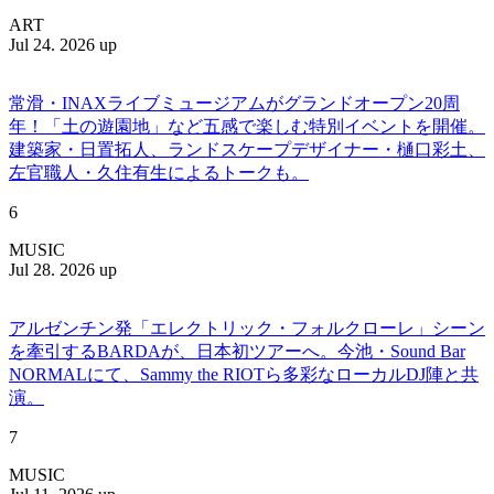
ART
Jul 24. 2026 up
常滑・INAXライブミュージアムがグランドオープン20周
年！「土の遊園地」など五感で楽しむ特別イベントを開催。
建築家・日置拓人、ランドスケープデザイナー・樋口彩土、
左官職人・久住有生によるトークも。
6
MUSIC
Jul 28. 2026 up
アルゼンチン発「エレクトリック・フォルクローレ」シーン
を牽引するBARDAが、日本初ツアーへ。今池・Sound Bar
NORMALにて、Sammy the RIOTら多彩なローカルDJ陣と共
演。
7
MUSIC