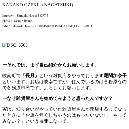
KANAKO OZEKI （NAGATSUKI）
Interviw：Shinichi Hirose [ OFT ]
Photo：Yosuke Banno
Edit：Takatoshi Takebe [ THISIS(NOT)MAGAZINE,LIVERARY ]
ーそれでは、まず自己紹介からお願いします。
岐南町で
「長月」
という雑貨店をやっております
尾関加奈子
といいます。お店は岐南ですが、住んでいるのは各務原なの
で各務原市民です。よろしくお願いします。
ーなぜ雑貨屋さんを始めてみようと思ったんですか？
実は、知り合いがやっていた雑貨屋さんが閉店するってなっ
たときに「お店を無くしちゃうのはもったいないし、やって
みない？」という展開になって。