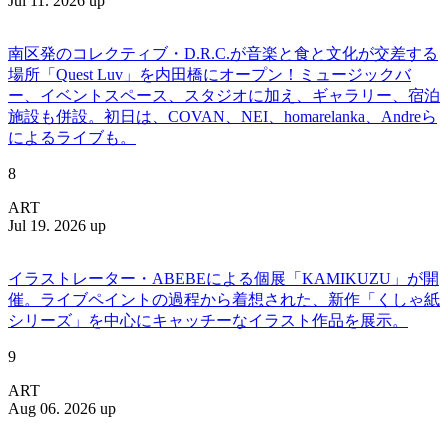
Jul 11. 2026 up
南区発のコレクティブ・D.R.C.が⾳楽と⾷と⽂化が交差する
場所「Quest Luv」を内田橋にオープン！ミュージックバ
ー、イベントスペース、スタジオに加え、ギャラリー、宿泊
施設も併設。初日は、COVAN、NEI、homarelanka、Andreら
によるライブも。
8
ART
Jul 19. 2026 up
イラストレーター・ABEBEによる個展「KAMIKUZU」が開
催。ライブペイントの過程から着想された、新作「くしゃ紙
シリーズ」を中心にキャッチーなイラスト作品を展示。
9
ART
Aug 06. 2026 up