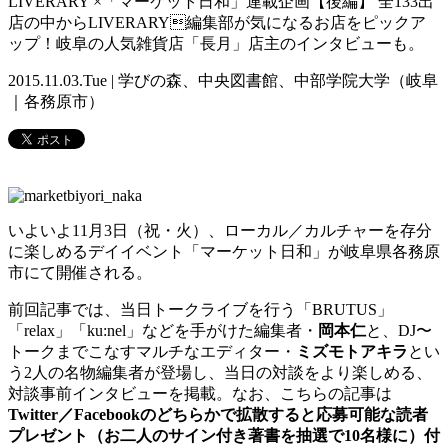
LIVERARY ×「マーケット日和」連載企画【後編】 全133出
店の中からLIVERARY編集部が気になるお店をピックア
ップ！岐阜の人気雑貨店「長月」店主のインタビューも。
2015.11.03.Tue | 学びの森、中央図書館、中部学院大学（岐阜
｜各務原市）
いよいよ11月3日（祝・火）、ローカル／カルチャーを存分
に楽しめるデイイベント「マーケット日和」が岐阜県各務原
市にて開催される。
前回記事では、当日トークライブを行う「BRUTUS」
「relax」「ku:nel」などを手がけた編集者・
岡本仁
と、DJ〜
トークまでこなすマルチなエディター・
ミズモトアキラ
とい
う2人の名物編集者が登場し、当日の対談をより楽しめる、
対談事前インタビューを掲載。なお、こちらの記事は
Twitter／Facebookのどちらかで拡散すると応募可能な読者
プレゼント（お二人のサイン付き著書を抽選で10名様に）付