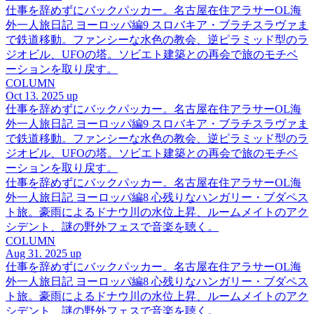
仕事を辞めずにバックパッカー。名古屋在住アラサーOL海
外一人旅日記 ヨーロッパ編9 スロバキア・ブラチスラヴァま
で鉄道移動。ファンシーな水色の教会、逆ピラミッド型のラ
ジオビル、UFOの塔。ソビエト建築との再会で旅のモチベ
ーションを取り戻す。
COLUMN
Oct 13. 2025 up
仕事を辞めずにバックパッカー。名古屋在住アラサーOL海
外一人旅日記 ヨーロッパ編9 スロバキア・ブラチスラヴァま
で鉄道移動。ファンシーな水色の教会、逆ピラミッド型のラ
ジオビル、UFOの塔。ソビエト建築との再会で旅のモチベ
ーションを取り戻す。
仕事を辞めずにバックパッカー。名古屋在住アラサーOL海
外一人旅日記 ヨーロッパ編8 心残りなハンガリー・ブダペス
ト旅。豪雨によるドナウ川の水位上昇、ルームメイトのアク
シデント、謎の野外フェスで音楽を聴く。
COLUMN
Aug 31. 2025 up
仕事を辞めずにバックパッカー。名古屋在住アラサーOL海
外一人旅日記 ヨーロッパ編8 心残りなハンガリー・ブダペス
ト旅。豪雨によるドナウ川の水位上昇、ルームメイトのアク
シデント、謎の野外フェスで音楽を聴く。