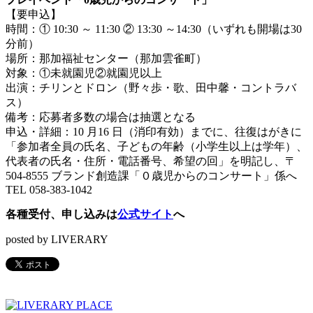
【要申込】
時間：① 10:30 ～ 11:30 ② 13:30 ～14:30（いずれも開場は30
分前）
場所：那加福祉センター（那加雲雀町）
対象：①未就園児②就園児以上
出演：チリンとドロン（野々歩・歌、田中馨・コントラバ
ス）
備考：応募者多数の場合は抽選となる
申込・詳細：10 月16 日（消印有効）までに、往復はがきに
「参加者全員の氏名、子どもの年齢（小学生以上は学年）、
代表者の氏名・住所・電話番号、希望の回」を明記し、〒
504-8555 ブランド創造課「０歳児からのコンサート」係へ
TEL 058-383-1042
各種受付、申し込みは
公式サイト
へ
posted by LIVERARY