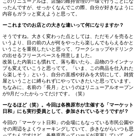
このリニューアルは、店舗の維持管理の一環で行うことにな
ったんですが、せっかくなんでこの際、自分が好きなように
内容もガラッと変えようと思って。
ーこれまでのお店との大きな違いって何になりますか？
そうですね。大きく変わった点としては、ただモノを売ると
いうより、目の前の人が何をやったら楽しんでもらえるかと
いうことを重視したいと思って、ワークショップやドリンク
の出せるフリースペースを用意しました。
改装した内装にも慣れて、落ち着いたら、品物のラインナッ
プも変えていこうと思ってて。「いま、この商品を仕入れた
ら楽しそう」という、自分の直感や好みを大切にして、雑貨
屋ということに縛られずにやっていきたいと思っています。
ちなみに、名前の「長月」というのはリニューアルオープン
が9月だったからってだけです。（笑）
ーなるほど（笑）。今回は各務原市が主催する「マーケット
日和」にも実行委員として、参加されているそうですが？
今回の「マーケット日和」の会場にもなっている市民公園や
その周辺をよくウォーキングしていて、歩きながらいつも思
ってたんですけど、各務原市ってハードが充実していて、イ