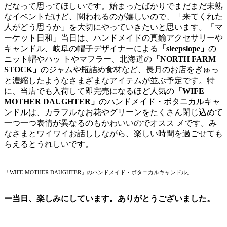
だなって思ってほしいです。始まったばかりでまだまだ未熟
なイベントだけど、関われるのが嬉しいので、「来てくれた
人がどう思うか」を大切にやっていきたいと思います。「マ
ーケット日和」当日は、
ハンドメイドの真鍮アクセサリーや
キャンドル、
岐阜の帽子デザイナーによる
「sleepslope」
の
ニット帽やハッ トやマフラー、北海道の
「NORTH FARM
STOCK」
のジャムや瓶詰め食材など、
長月のお店をぎゅっ
と濃縮したようなさまざまなアイテムが並ぶ予
定です。特
に、当店でも入荷して即完売になるほど人気の
「WIFE
MOTHER DAUGHTER」
のハンドメイド・ボタニカルキャ
ンドルは、
カラフルなお花やグリーンをたくさん閉じ込めて
一つ一つ表情が異
なるのもかわいいのでオスス メです。み
なさまとワイワイお話ししながら、
楽しい時間を過ごせても
らえるとうれしいです。
「WIFE MOTHER DAUGHTER」のハンドメイド・ボタニカルキャンドル。
ー当日、楽しみにしています。ありがとうございました。