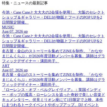
特集・ニュースの最新記事
今池・Cane Caneと大大大の2会場を使用し、大阪のセレクト
ショップ＆ギャラリー・DELIが物販とフードのPOP UPを2
日間限定開催。
MUSIC
Aug 07. 2026 up
今池・Cane Caneと大大大の2会場を使用し、大阪のセレクト
ショップ＆ギャラリー・DELIが物販とフードのPOP UPを2
日間限定開催。
名古屋・金山のストーリーを集めてZINEを制作。「かなや
まじんくらぶ」が2026年度活動メンバーを募集。講師はグラ
フィックデザイナー・溝田尚子。
ART
Aug 07. 2026 up
名古屋・金山のストーリーを集めてZINEを制作。「かなや
まじんくらぶ」が2026年度活動メンバーを募集。講師はグラ
フィックデザイナー・溝田尚子。
『ローレンス・オブ・ベルグレイヴィア』：英国インディ
ー・ポップの孤高・ローレンスを追った奇妙で美しい音楽ド
キュメンタリー。伏見ミリオン座にて1日限定で上映。本作
にまつわるトークイベントやポップアップ、DJ イベント