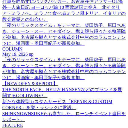
仕事を辞めずにバックパッカー。名古屋在住アラサーOL海
外一人旅日記 ヨーロッパ編 10 西欧諸国に突入、北イタリ
ア・ミラノへ。ミラノで食べるミラノ風ドリア、イタリアの
教会建築との出会い。
「夜のリラックスタイム」をテーマに、柴田聡子、原田ちあ
き、ジェーン・スー、ヒャダイン、燃え殻ら錚々たる執筆陣
が参加。名古屋を拠点とする株式会社中村のコラムコンテン
ツに、漫画家・奥田亜紀子が新規参加。
COLUMN
May 19. 2026 up
「夜のリラックスタイム」をテーマに、柴田聡子、原田ちあ
き、ジェーン・スー、ヒャダイン、燃え殻ら錚々たる執筆陣
が参加。名古屋を拠点とする株式会社中村のコラムコンテン
ツに、漫画家・奥田亜紀子が新規参加。
【NEW OPEN＆REPORT】
THE NORTH FACE、HELLY HANSENなどのブランドを展
開するGOLDWINが、
新たな体験型カスタムサービス「REPAIR & CUSTOM
CORNER」を栄・ラシックに常設。
SHINKNOWNSUKEらも参加した、ローンチイベント当日を
レポート。
FEATURE