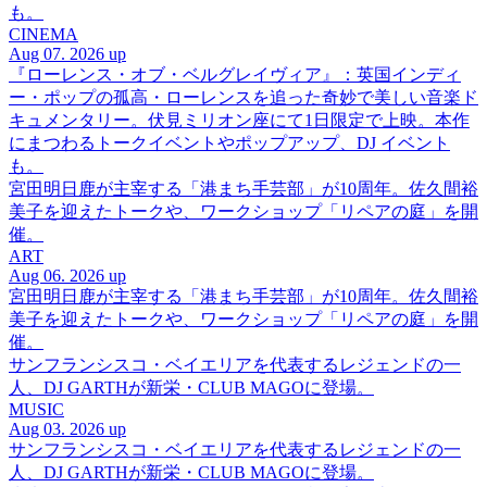
も。
CINEMA
Aug 07. 2026 up
『ローレンス・オブ・ベルグレイヴィア』：英国インディ
ー・ポップの孤高・ローレンスを追った奇妙で美しい音楽ド
キュメンタリー。伏見ミリオン座にて1日限定で上映。本作
にまつわるトークイベントやポップアップ、DJ イベント
も。
宮田明日鹿が主宰する「港まち手芸部」が10周年。佐久間裕
美子を迎えたトークや、ワークショップ「リペアの庭」を開
催。
ART
Aug 06. 2026 up
宮田明日鹿が主宰する「港まち手芸部」が10周年。佐久間裕
美子を迎えたトークや、ワークショップ「リペアの庭」を開
催。
サンフランシスコ・ベイエリアを代表するレジェンドの一
人、DJ GARTHが新栄・CLUB MAGOに登場。
MUSIC
Aug 03. 2026 up
サンフランシスコ・ベイエリアを代表するレジェンドの一
人、DJ GARTHが新栄・CLUB MAGOに登場。