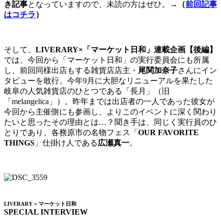
き記事
となっていますので、未読の方はぜひ。→
（
前回記事
はコチラ
）
そして、
LIVERARY×「マーケット日和」連載企画【後編】
では、今回から「マーケット日和」の実行委員会にも所属
し、前回同様出店もする雑貨店店主・
尾関加奈子
さんにイン
タビューを敢行。今年9月に大胆なリニューアルを果たした
岐阜の人気雑貨店のひとつである「長月」（旧
「melangelica」）。昨年までは出店者の一人であった彼女が
今回から主催側にも参画し、よりこのイベントに深く関わり
たいと思ったその理由とは…？聞き手は、同じく実行員のひ
とりであり、各務原市の名物フェス「
OUR FAVORITE
THINGS
」仕掛け人である
広瀬真一
。
LIVERARY × マーケット日和
SPECIAL INTERVIEW