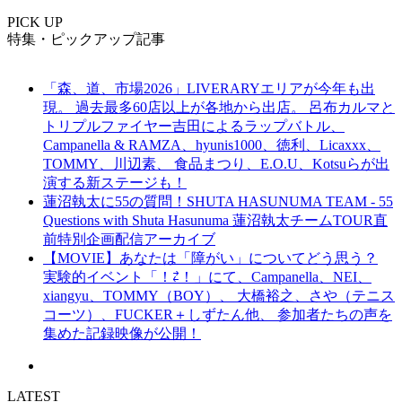
PICK UP
特集・ピックアップ記事
「森、道、市場2026」LIVERARYエリアが今年も出
現。 過去最多60店以上が各地から出店。 呂布カルマと
トリプルファイヤー吉田によるラップバトル、
Campanella & RAMZA、hyunis1000、徳利、Licaxxx、
TOMMY、川辺素、 食品まつり、E.O.U、Kotsuらが出
演する新ステージも！
蓮沼執太に55の質問！SHUTA HASUNUMA TEAM - 55
Questions with Shuta Hasunuma 蓮沼執太チームTOUR直
前特別企画配信アーカイブ
【MOVIE】あなたは「障がい」についてどう思う？
実験的イベント「！⇄！」にて、Campanella、NEI、
xiangyu、TOMMY（BOY）、 大橋裕之、さや（テニス
コーツ）、FUCKER＋しずたん他、 参加者たちの声を
集めた記録映像が公開！
LATEST