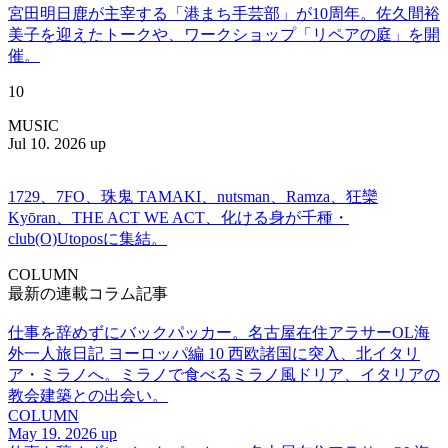
宮田明日鹿が主宰する「港まち手芸部」が10周年。佐久間裕
美子を迎えたトークや、ワークショップ「リペアの庭」を開
催。
10
MUSIC
Jul 10. 2026 up
1729、7FO、珠鬼 TAMAKI、nutsman、Ramza、狂欒
Kyōran、THE ACT WE ACT、化ける身が千種・
club(O)Utoposに集結。
COLUMN
最新の連載コラム記事
仕事を辞めずにバックパッカー。名古屋在住アラサーOL海
外一人旅日記 ヨーロッパ編 10 西欧諸国に突入、北イタリ
ア・ミラノへ。ミラノで食べるミラノ風ドリア、イタリアの
教会建築との出会い。
COLUMN
May 19. 2026 up