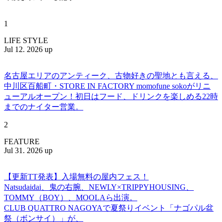
1
LIFE STYLE
Jul 12. 2026 up
名古屋エリアのアンティーク、古物好きの聖地とも言える、
中川区百船町・STORE IN FACTORY momofune sokoがリニ
ューアルオープン！初日はフード、ドリンクを楽しめる22時
までのナイター営業。
2
FEATURE
Jul 31. 2026 up
【更新TT発表】入場無料の屋内フェス！
Natsudaidai、鬼の右腕、NEWLY×TRIPPYHOUSING、
TOMMY（BOY）、MOOLAら出演。
CLUB QUATTRO NAGOYAで夏祭りイベント「ナゴパル盆
祭（ボンサイ）」が、