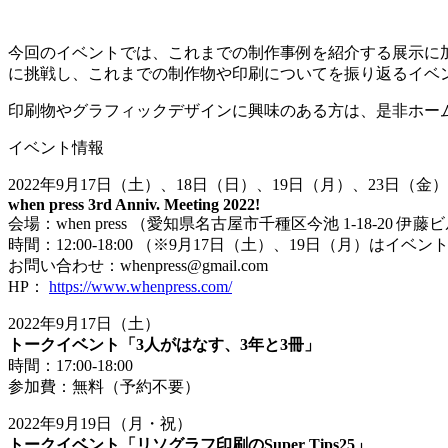
今回のイベントでは、これまでの制作事例を紹介する展示に
に挑戦し、
これまでの制作物や印刷についてを振り返るイベ
印刷物やグラフィックデザインに興味のある方は、是非ホー
イベント情報
2022
年
9
月
17
日（土）、
18
日（日）、
19
日（月）、
23
日（金）
when press 3rd Anniv. Meeting 2022!
会場：
when press
（愛知県名古屋市千種区今池
1-18-20
伊藤ビ
時間：
12:00-18:00
（※
9
月
17
日（土）、
19
日（月）はイベン
お問い合わせ：
whenpress@gmail.com
HP：
https://www.whenpress.com/
2022
年
9
月
17
日（土）
トークイベント「
3
人がはなす、
3
年と
3
冊」
時間：
17:00-18:00
参加費：無料（予約不要）
2022
年
9
月
19
日（月・祝）
トークイベント「リソグラフ印刷の
Super Tips25
」