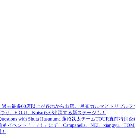
 過去最多60店以上が各地から出店。 呂布カルマとトリプルファイヤー
食品まつり、E.O.U、Kotsuらが出演する新ステージも！
uestions with Shuta Hasunuma 蓮沼執太チームTOUR直
ベント「！⇄！」にて、Campanella、NEI、xiangyu、
開！