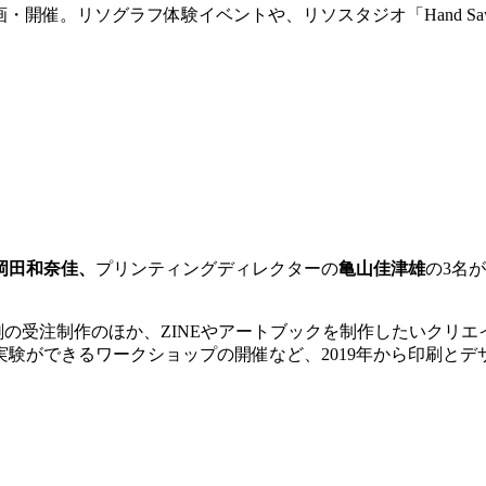
企画・開催。リソグラフ体験イベントや、リソスタジオ「Hand S
岡田和奈佳、
プリンティングディレクターの
亀山佳津雄
の
3
名が
刷の受注制作のほか、
ZINE
やアートブックを制作したいクリエ
実験ができるワークショップの開催など、
2019
年から印刷とデ