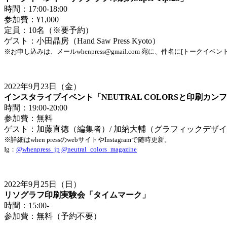
時間：
17:00-18:00
参加費：
¥1,000
定員：
10
名（※要予約）
ゲスト：小田晶房（
Hand Saw Press Kyoto
）
※
お申し込みは、メール
whenpress@gmail.com
宛に、件名に[トークイベン
2022
年
9
月
23
日（金）
インスタライブイベント「
NEUTRAL COLORS
と印刷カンフ
時間：
19:00-20:00
参加費：無料
ゲスト：加藤直徳（編集者）
/
加納大輔（グラフィックデザイ
※
詳細は
when press
の
web
サイトや
Instagram
で随時更新。
Ig
：
@whenpress_jp
@neutral_colors_magazine
2022
年
9
月
25
日（日）
リソグラフ印刷実験会「タイムマーク」
時間：
15:00-
参加費：無料（予約不要）