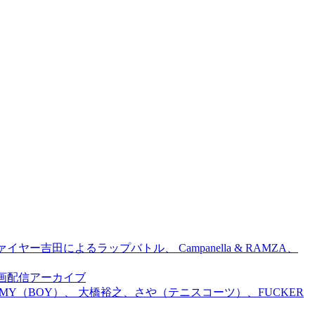
吉田によるラップバトル、 Campanella & RAMZA、
前特別企画配信アーカイブ
TOMMY（BOY）、 大橋裕之、さや（テニスコーツ）、FUCKER