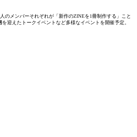
人のメンバーそれぞれが「新作の
ZINE
を
1
冊制作する」こと
房
を迎えたトークイベントなど多様なイベントを開催予定。