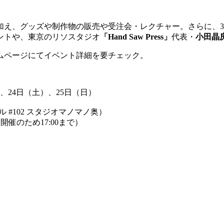
加え、グッズや制作物の販売や受注会・レクチャー。
さらに、
3
ントや、東京のリソスタジオ
「Hand Saw Press」
代表・
小田晶
ムページにてイベント詳細を要チェック。
、
24
日（土）、
25
日（日）
ル
#102
スタジオマノマノ奥）
ト開催のため
17:00
まで）