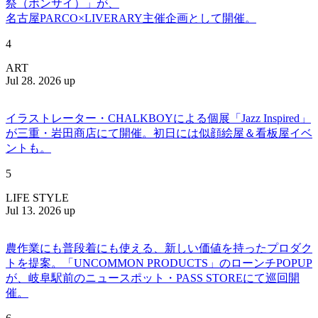
祭（ボンサイ）」が、
名古屋PARCO×LIVERARY主催企画として開催。
4
ART
Jul 28. 2026 up
イラストレーター・CHALKBOYによる個展「Jazz Inspired」
が三重・岩田商店にて開催。初日には似顔絵屋＆看板屋イベ
ントも。
5
LIFE STYLE
Jul 13. 2026 up
農作業にも普段着にも使える、新しい価値を持ったプロダク
トを提案。「UNCOMMON PRODUCTS」のローンチPOPUP
が、岐阜駅前のニュースポット・PASS STOREにて巡回開
催。