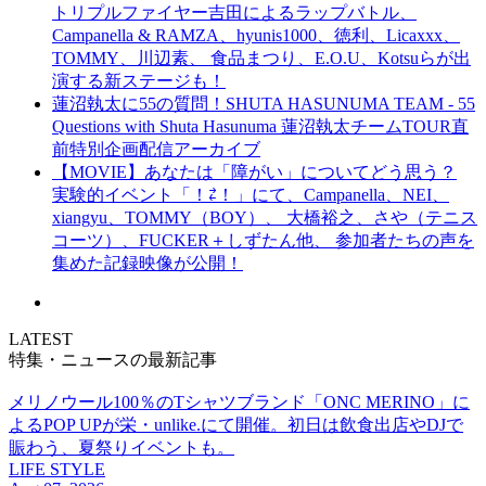
トリプルファイヤー吉田によるラップバトル、
Campanella & RAMZA、hyunis1000、徳利、Licaxxx、
TOMMY、川辺素、 食品まつり、E.O.U、Kotsuらが出
演する新ステージも！
蓮沼執太に55の質問！SHUTA HASUNUMA TEAM - 55
Questions with Shuta Hasunuma 蓮沼執太チームTOUR直
前特別企画配信アーカイブ
【MOVIE】あなたは「障がい」についてどう思う？
実験的イベント「！⇄！」にて、Campanella、NEI、
xiangyu、TOMMY（BOY）、 大橋裕之、さや（テニス
コーツ）、FUCKER＋しずたん他、 参加者たちの声を
集めた記録映像が公開！
LATEST
特集・ニュースの最新記事
メリノウール100％のTシャツブランド「ONC MERINO」に
よるPOP UPが栄・unlike.にて開催。初日は飲食出店やDJで
賑わう、夏祭りイベントも。
LIFE STYLE