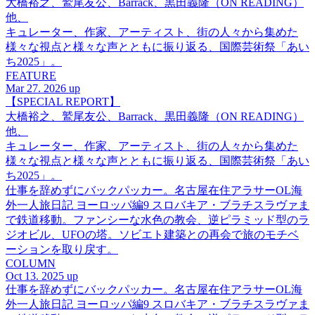
大橋裕之、鷲尾友公、Barrack、黒田義隆（ON READING）
他、
キュレーター、作家、アーティスト、街の人々から集めた
様々な視点と様々な声とともに振り返る、国際芸術祭「あい
ち2025」。
FEATURE
Mar 27. 2026 up
【SPECIAL REPORT】
大橋裕之、鷲尾友公、Barrack、黒田義隆（ON READING）
他、
キュレーター、作家、アーティスト、街の人々から集めた
様々な視点と様々な声とともに振り返る、国際芸術祭「あい
ち2025」。
仕事を辞めずにバックパッカー。名古屋在住アラサーOL海
外一人旅日記 ヨーロッパ編9 スロバキア・ブラチスラヴァま
で鉄道移動。ファンシーな水色の教会、逆ピラミッド型のラ
ジオビル、UFOの塔。ソビエト建築との再会で旅のモチベ
ーションを取り戻す。
COLUMN
Oct 13. 2025 up
仕事を辞めずにバックパッカー。名古屋在住アラサーOL海
外一人旅日記 ヨーロッパ編9 スロバキア・ブラチスラヴァま