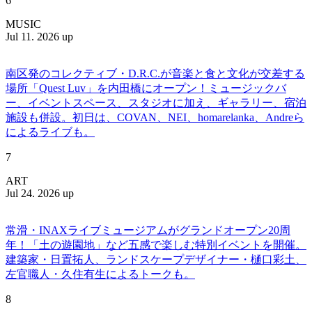
6
MUSIC
Jul 11. 2026 up
南区発のコレクティブ・D.R.C.が⾳楽と⾷と⽂化が交差する
場所「Quest Luv」を内田橋にオープン！ミュージックバ
ー、イベントスペース、スタジオに加え、ギャラリー、宿泊
施設も併設。初日は、COVAN、NEI、homarelanka、Andreら
によるライブも。
7
ART
Jul 24. 2026 up
常滑・INAXライブミュージアムがグランドオープン20周
年！「土の遊園地」など五感で楽しむ特別イベントを開催。
建築家・日置拓人、ランドスケープデザイナー・樋口彩土、
左官職人・久住有生によるトークも。
8