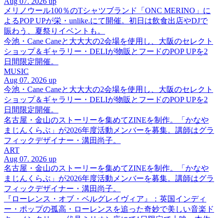
Aug 07. 2026 up
メリノウール100％のTシャツブランド「ONC MERINO」に
よるPOP UPが栄・unlike.にて開催。初日は飲食出店やDJで
賑わう、夏祭りイベントも。
今池・Cane Caneと大大大の2会場を使用し、大阪のセレクト
ショップ＆ギャラリー・DELIが物販とフードのPOP UPを2
日間限定開催。
MUSIC
Aug 07. 2026 up
今池・Cane Caneと大大大の2会場を使用し、大阪のセレクト
ショップ＆ギャラリー・DELIが物販とフードのPOP UPを2
日間限定開催。
名古屋・金山のストーリーを集めてZINEを制作。「かなや
まじんくらぶ」が2026年度活動メンバーを募集。講師はグラ
フィックデザイナー・溝田尚子。
ART
Aug 07. 2026 up
名古屋・金山のストーリーを集めてZINEを制作。「かなや
まじんくらぶ」が2026年度活動メンバーを募集。講師はグラ
フィックデザイナー・溝田尚子。
『ローレンス・オブ・ベルグレイヴィア』：英国インディ
ー・ポップの孤高・ローレンスを追った奇妙で美しい音楽ド