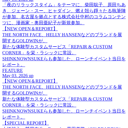
「夜のリラックスタイム」をテーマに、柴田聡子、原田ちあ
き、ジェーン・スー、ヒャダイン、燃え殻ら錚々たる執筆陣
が参加。名古屋を拠点とする株式会社中村のコラムコンテン
ツに、漫画家・奥田亜紀子が新規参加。
【NEW OPEN＆REPORT】
THE NORTH FACE、HELLY HANSENなどのブランドを展
開するGOLDWINが、
新たな体験型カスタムサービス「REPAIR & CUSTOM
CORNER」を栄・ラシックに常設。
SHINKNOWNSUKEらも参加した、ローンチイベント当日を
レポート。
FEATURE
May 03. 2026 up
【NEW OPEN＆REPORT】
THE NORTH FACE、HELLY HANSENなどのブランドを展
開するGOLDWINが、
新たな体験型カスタムサービス「REPAIR & CUSTOM
CORNER」を栄・ラシックに常設。
SHINKNOWNSUKEらも参加した、ローンチイベント当日を
レポート。
【SPECIAL REPORT】