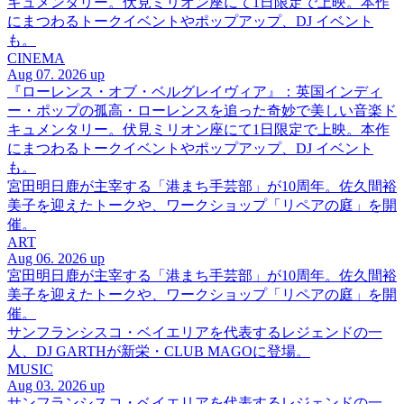
キュメンタリー。伏見ミリオン座にて1日限定で上映。本作
にまつわるトークイベントやポップアップ、DJ イベント
も。
CINEMA
Aug 07. 2026 up
『ローレンス・オブ・ベルグレイヴィア』：英国インディ
ー・ポップの孤高・ローレンスを追った奇妙で美しい音楽ド
キュメンタリー。伏見ミリオン座にて1日限定で上映。本作
にまつわるトークイベントやポップアップ、DJ イベント
も。
宮田明日鹿が主宰する「港まち手芸部」が10周年。佐久間裕
美子を迎えたトークや、ワークショップ「リペアの庭」を開
催。
ART
Aug 06. 2026 up
宮田明日鹿が主宰する「港まち手芸部」が10周年。佐久間裕
美子を迎えたトークや、ワークショップ「リペアの庭」を開
催。
サンフランシスコ・ベイエリアを代表するレジェンドの一
人、DJ GARTHが新栄・CLUB MAGOに登場。
MUSIC
Aug 03. 2026 up
サンフランシスコ・ベイエリアを代表するレジェンドの一