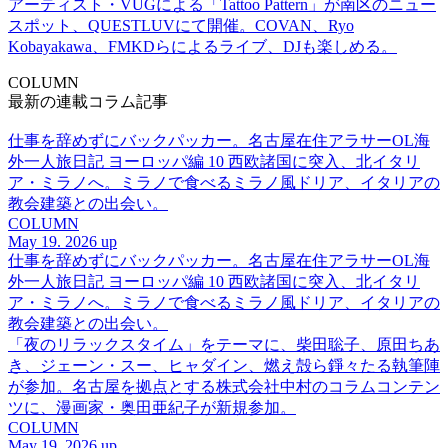
アーティスト・VUGによる「Tattoo Pattern」が南区のニュー
スポット、QUESTLUVにて開催。COVAN、Ryo
Kobayakawa、FMKDらによるライブ、DJも楽しめる。
COLUMN
最新の連載コラム記事
仕事を辞めずにバックパッカー。名古屋在住アラサーOL海
外一人旅日記 ヨーロッパ編 10 西欧諸国に突入、北イタリ
ア・ミラノへ。ミラノで食べるミラノ風ドリア、イタリアの
教会建築との出会い。
COLUMN
May 19. 2026 up
仕事を辞めずにバックパッカー。名古屋在住アラサーOL海
外一人旅日記 ヨーロッパ編 10 西欧諸国に突入、北イタリ
ア・ミラノへ。ミラノで食べるミラノ風ドリア、イタリアの
教会建築との出会い。
「夜のリラックスタイム」をテーマに、柴田聡子、原田ちあ
き、ジェーン・スー、ヒャダイン、燃え殻ら錚々たる執筆陣
が参加。名古屋を拠点とする株式会社中村のコラムコンテン
ツに、漫画家・奥田亜紀子が新規参加。
COLUMN
May 19. 2026 up