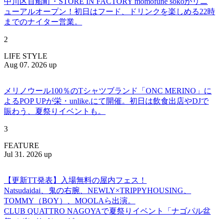
中川区百船町・STORE IN FACTORY momofune sokoがリニ
ューアルオープン！初日はフード、ドリンクを楽しめる22時
までのナイター営業。
2
LIFE STYLE
Aug 07. 2026 up
メリノウール100％のTシャツブランド「ONC MERINO」に
よるPOP UPが栄・unlike.にて開催。初日は飲食出店やDJで
賑わう、夏祭りイベントも。
3
FEATURE
Jul 31. 2026 up
【更新TT発表】入場無料の屋内フェス！
Natsudaidai、鬼の右腕、NEWLY×TRIPPYHOUSING、
TOMMY（BOY）、MOOLAら出演。
CLUB QUATTRO NAGOYAで夏祭りイベント「ナゴパル盆