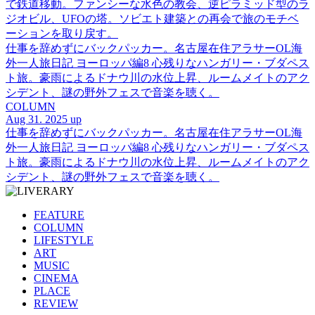
で鉄道移動。ファンシーな水色の教会、逆ピラミッド型のラ
ジオビル、UFOの塔。ソビエト建築との再会で旅のモチベ
ーションを取り戻す。
仕事を辞めずにバックパッカー。名古屋在住アラサーOL海
外一人旅日記 ヨーロッパ編8 心残りなハンガリー・ブダペス
ト旅。豪雨によるドナウ川の水位上昇、ルームメイトのアク
シデント、謎の野外フェスで音楽を聴く。
COLUMN
Aug 31. 2025 up
仕事を辞めずにバックパッカー。名古屋在住アラサーOL海
外一人旅日記 ヨーロッパ編8 心残りなハンガリー・ブダペス
ト旅。豪雨によるドナウ川の水位上昇、ルームメイトのアク
シデント、謎の野外フェスで音楽を聴く。
FEATURE
COLUMN
LIFESTYLE
ART
MUSIC
CINEMA
PLACE
REVIEW