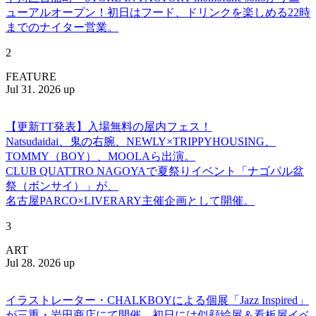
ューアルオープン！初日はフード、ドリンクを楽しめる22時
までのナイター営業。
2
FEATURE
Jul 31. 2026 up
【更新TT発表】入場無料の屋内フェス！
Natsudaidai、鬼の右腕、NEWLY×TRIPPYHOUSING、
TOMMY（BOY）、MOOLAら出演。
CLUB QUATTRO NAGOYAで夏祭りイベント「ナゴパル盆
祭（ボンサイ）」が、
名古屋PARCO×LIVERARY主催企画として開催。
3
ART
Jul 28. 2026 up
イラストレーター・CHALKBOYによる個展「Jazz Inspired」
が三重・岩田商店にて開催。初日には似顔絵屋＆看板屋イベ