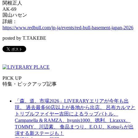
関根正人
AK-69
国山ハセン
詳細：
https://www.redbull.com/jp-ja/events/red-bull-basement-japan-2026
posted by T.TAKEBE
PICK UP
特集・ピックアップ記事
「森、道、市場2026」LIVERARYエリアが今年も出
現。 過去最多60店以上が各地から出店。 呂布カルマと
トリプルファイヤー吉田によるラップバトル、
Campanella & RAMZA、hyunis1000、徳利、Licaxxx、
TOMMY、川辺素、 食品まつり、E.O.U、Kotsuらが出
演する新ステージも！