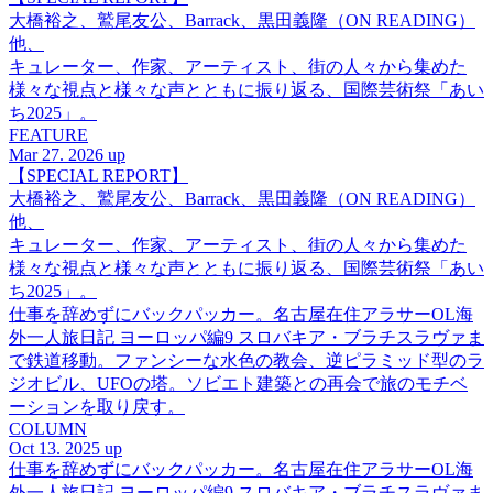
大橋裕之、鷲尾友公、Barrack、黒田義隆（ON READING）
他、
キュレーター、作家、アーティスト、街の人々から集めた
様々な視点と様々な声とともに振り返る、国際芸術祭「あい
ち2025」。
FEATURE
Mar 27. 2026 up
【SPECIAL REPORT】
大橋裕之、鷲尾友公、Barrack、黒田義隆（ON READING）
他、
キュレーター、作家、アーティスト、街の人々から集めた
様々な視点と様々な声とともに振り返る、国際芸術祭「あい
ち2025」。
仕事を辞めずにバックパッカー。名古屋在住アラサーOL海
外一人旅日記 ヨーロッパ編9 スロバキア・ブラチスラヴァま
で鉄道移動。ファンシーな水色の教会、逆ピラミッド型のラ
ジオビル、UFOの塔。ソビエト建築との再会で旅のモチベ
ーションを取り戻す。
COLUMN
Oct 13. 2025 up
仕事を辞めずにバックパッカー。名古屋在住アラサーOL海
外一人旅日記 ヨーロッパ編9 スロバキア・ブラチスラヴァま