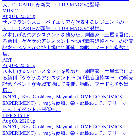
人、DJ GARTHが新栄・CLUB MAGOに登場。
MUSIC
Aug 03. 2026 up
サンフランシスコ・ベイエリアを代表するレジェンドの一
人、DJ GARTHが新栄・CLUB MAGOに登場。
水木しげるのアシスタントを務めた、劇画家・土屋慎吾によ
る新刊「ゲゲゲのアシスタント〜つげ義春追悼本〜」の発売
記念イベントが金城市場にて開催。物販、フードも多数出
店。
ART
Aug 03. 2026 up
水木しげるのアシスタントを務めた、劇画家・土屋慎吾によ
る新刊「ゲゲゲのアシスタント〜つげ義春追悼本〜」の発売
記念イベントが金城市場にて開催。物販、フードも多数出
店。
INNAT、Kota Gushiken、Mayumi（HOME ECONOMICS
EXPERIMENT）、vugら参加。栄・unlike.にて、フリーマー
ケットイベントが開催中。
LIFE STYLE
Aug 03. 2026 up
INNAT、Kota Gushiken、Mayumi（HOME ECONOMICS
EXPERIMENT）、vugら参加。栄・unlike.にて、フリーマー