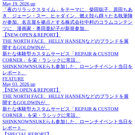
May 19. 2026 up
「夜のリラックスタイム」をテーマに、柴田聡子、原田ちあ
き、ジェーン・スー、ヒャダイン、燃え殻ら錚々たる執筆陣
が参加。名古屋を拠点とする株式会社中村のコラムコンテン
ツに、漫画家・奥田亜紀子が新規参加。
【NEW OPEN＆REPORT】
THE NORTH FACE、HELLY HANSENなどのブランドを展
開するGOLDWINが、
新たな体験型カスタムサービス「REPAIR & CUSTOM
CORNER」を栄・ラシックに常設。
SHINKNOWNSUKEらも参加した、ローンチイベント当日を
レポート。
FEATURE
May 03. 2026 up
【NEW OPEN＆REPORT】
THE NORTH FACE、HELLY HANSENなどのブランドを展
開するGOLDWINが、
新たな体験型カスタムサービス「REPAIR & CUSTOM
CORNER」を栄・ラシックに常設。
SHINKNOWNSUKEらも参加した、ローンチイベント当日を
レポート。
【SPECIAL REPORT】