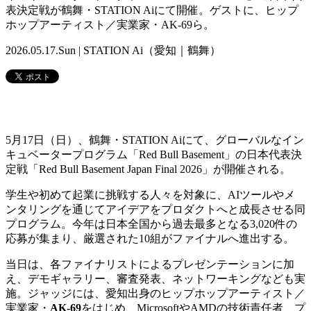
表決定戦が鶴舞・STATION Aiにて開催。ゲストに、ヒップ
ホップアーティスト／実業家・AK-69ら。
2026.05.17.Sun | STATION Ai（愛知｜鶴舞）
5月17日（日）、鶴舞・STATION Aiにて、グローバルなイン
キュベータープログラム「Red Bull Basement」の日本代表決
定戦「Red Bull Basement Japan Final 2026」が開催される。
学生や初めて起業に挑戦する人々を対象に、AIツールやメ
ンタリングを通じてアイデアをプロダクトへと成長させる同
プログラム。今年は日本全国から過去最多となる3,020件の
応募が集まり、厳選された10組がファイナルへ進出する。
当日は、各ファイナリストによるプレゼンテーションに加
え、デモギャラリー、審査発表、ネットワーキングなども実
施。ジャッジには、愛知出身のヒップホップアーティスト／
実業家・
AK-69
をはじめ、MicrosoftやAMDの技術責任者、プ