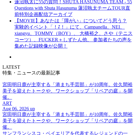
蓮沼執太に55の質問！SHUTA HASUNUMA TEAM - 55
Questions with Shuta Hasunuma 蓮沼執太チームTOUR直
前特別企画配信アーカイブ
【MOVIE】あなたは「障がい」についてどう思う？
実験的イベント「！⇄！」にて、Campanella、NEI、
xiangyu、TOMMY（BOY）、 大橋裕之、さや（テニス
コーツ）、FUCKER＋しずたん他、 参加者たちの声を
集めた記録映像が公開！
LATEST
特集・ニュースの最新記事
宮田明日鹿が主宰する「港まち手芸部」が10周年。佐久間裕
美子を迎えたトークや、ワークショップ「リペアの庭」を開
催。
ART
Aug 06. 2026 up
宮田明日鹿が主宰する「港まち手芸部」が10周年。佐久間裕
美子を迎えたトークや、ワークショップ「リペアの庭」を開
催。
サンフランシスコ・ベイエリアを代表するレジェンドの一