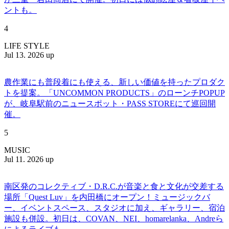
ントも。
4
LIFE STYLE
Jul 13. 2026 up
農作業にも普段着にも使える、新しい価値を持ったプロダク
トを提案。「UNCOMMON PRODUCTS」のローンチPOPUP
が、岐阜駅前のニュースポット・PASS STOREにて巡回開
催。
5
MUSIC
Jul 11. 2026 up
南区発のコレクティブ・D.R.C.が⾳楽と⾷と⽂化が交差する
場所「Quest Luv」を内田橋にオープン！ミュージックバ
ー、イベントスペース、スタジオに加え、ギャラリー、宿泊
施設も併設。初日は、COVAN、NEI、homarelanka、Andreら