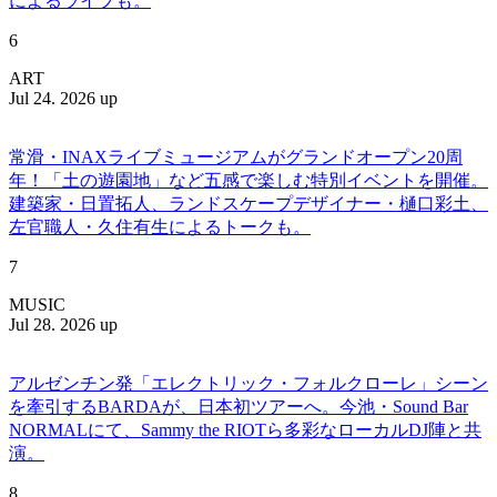
によるライブも。
6
ART
Jul 24. 2026 up
常滑・INAXライブミュージアムがグランドオープン20周
年！「土の遊園地」など五感で楽しむ特別イベントを開催。
建築家・日置拓人、ランドスケープデザイナー・樋口彩土、
左官職人・久住有生によるトークも。
7
MUSIC
Jul 28. 2026 up
アルゼンチン発「エレクトリック・フォルクローレ」シーン
を牽引するBARDAが、日本初ツアーへ。今池・Sound Bar
NORMALにて、Sammy the RIOTら多彩なローカルDJ陣と共
演。
8