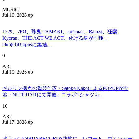
MUSIC
Jul 10. 2026 up
1729、7FO、珠鬼 TAMAKI、nutsman、Ramza、狂欒
Kyōran、THE ACT WE ACT、化ける身が千種・
club(O)Utoposに集結。
9
ART
Jul 10. 2026 up
ベルリン拠点の陶芸作家・Satoko KakoによるPOPUPが今
池・NU TRIAHにて開催。コラボTシャツも。
10
ART
Jul 17. 2026 up
吹上・CANBUYRECORDS跡地に、レコード、ヴィンテー