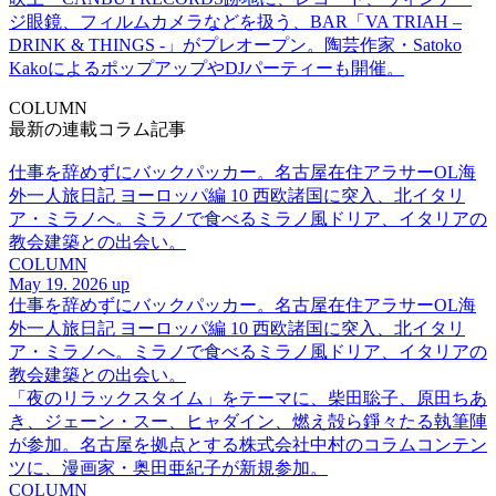
ジ眼鏡、フィルムカメラなどを扱う、BAR「VA TRIAH –
DRINK & THINGS -」がプレオープン。陶芸作家・Satoko
KakoによるポップアップやDJパーティーも開催。
COLUMN
最新の連載コラム記事
仕事を辞めずにバックパッカー。名古屋在住アラサーOL海
外一人旅日記 ヨーロッパ編 10 西欧諸国に突入、北イタリ
ア・ミラノへ。ミラノで食べるミラノ風ドリア、イタリアの
教会建築との出会い。
COLUMN
May 19. 2026 up
仕事を辞めずにバックパッカー。名古屋在住アラサーOL海
外一人旅日記 ヨーロッパ編 10 西欧諸国に突入、北イタリ
ア・ミラノへ。ミラノで食べるミラノ風ドリア、イタリアの
教会建築との出会い。
「夜のリラックスタイム」をテーマに、柴田聡子、原田ちあ
き、ジェーン・スー、ヒャダイン、燃え殻ら錚々たる執筆陣
が参加。名古屋を拠点とする株式会社中村のコラムコンテン
ツに、漫画家・奥田亜紀子が新規参加。
COLUMN