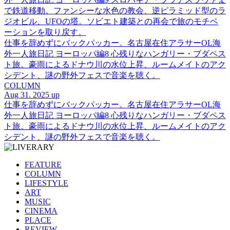
で鉄道移動。ファンシーな水色の教会、逆ピラミッド型のラ
ジオビル、UFOの塔。ソビエト建築との再会で旅のモチベ
ーションを取り戻す。
仕事を辞めずにバックパッカー。名古屋在住アラサーOL海
外一人旅日記 ヨーロッパ編8 心残りなハンガリー・ブダペス
ト旅。豪雨によるドナウ川の水位上昇、ルームメイトのアク
シデント、謎の野外フェスで音楽を聴く。
COLUMN
Aug 31. 2025 up
仕事を辞めずにバックパッカー。名古屋在住アラサーOL海
外一人旅日記 ヨーロッパ編8 心残りなハンガリー・ブダペス
ト旅。豪雨によるドナウ川の水位上昇、ルームメイトのアク
シデント、謎の野外フェスで音楽を聴く。
FEATURE
COLUMN
LIFESTYLE
ART
MUSIC
CINEMA
PLACE
REVIEW