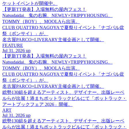
ケットイベントが開催中。
【更新TT発表】入場無料の屋内フェス！
Natsudaidai、鬼の右腕、NEWLY×TRIPPYHOUSING、
TOMMY（BOY）、MOOLAら出演。
CLUB QUATTRO NAGOYAで夏祭りイベント「ナゴパル盆
祭（ボンサイ）」が、
名古屋PARCO×LIVERARY主催企画として開催。
FEATURE
Jul 31. 2026 up
【更新TT発表】入場無料の屋内フェス！
Natsudaidai、鬼の右腕、NEWLY×TRIPPYHOUSING、
TOMMY（BOY）、MOOLAら出演。
CLUB QUATTRO NAGOYAで夏祭りイベント「ナゴパル盆
祭（ボンサイ）」が、
名古屋PARCO×LIVERARY主催企画として開催。
総勢130組を超えるアーティスト、デザイナー、出版レーベ
ルらが出展！港まちポットラックビルにて「ポットラック・
アートブックフェア 2026」開催。
ART
Jul 31. 2026 up
総勢130組を超えるアーティスト、デザイナー、出版レーベ
ルらが出展！港まちポットラックビルにて「ポットラック・